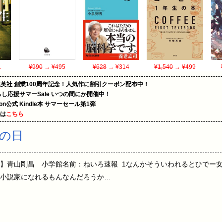
1
¥990
→ ¥495
¥628
→ ¥314
¥1,540
→ ¥499
集英社 創業100周年記念！人気作に割引クーポン配布中！
暮らし応援サマーSale いつの間にか開催中！
zon公式 Kindle本 サマーセール第1弾
めは
こちら
の日
】青山剛昌 小学館名前：ねいろ速報 1なんかそういわれるとひでー女
小説家になれるもんなんだろうか…