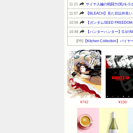
11:21
サイヤ人編の戦闘力(気)を
11:07
【BLEACH】見た目以外良
10:56
【ガンダムSEED FREED
10:46
【ハンターハンター】G.Iの
[PR]
【Kitchen Collect
¥742
¥100