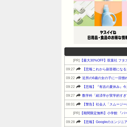
[PR]
【最大30%OFF】双葉社 フ
09:27
【悲報これから副首都になる
09:22
近所の6歳の女の子に一目惚
09:22
【悲報】『有吉の夏休み』今
09:27
数学科「経済学が実学的すぎ
08:01
【警告】社会人「スムージー
[PR]
【期間限定無料】小学館 『パ
09:28
【悲報】Googleのエンジ