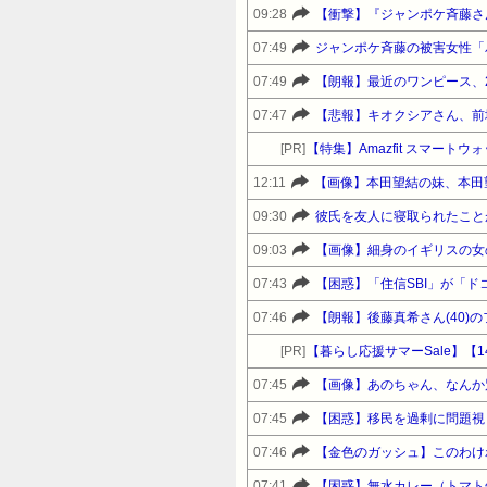
09:28
【衝撃】『ジャンポケ斉藤さ
07:49
ジャンポケ斉藤の被害女性「バ
07:49
【朗報】最近のワンピース、
07:47
【悲報】キオクシアさん、前
[PR]
【特集】Amazfit スマート
12:11
【画像】本田望結の妹、本田
09:30
彼氏を友人に寝取られたこと
09:03
【画像】細身のイギリスの女の
07:43
【困惑】「住信SBI」が「
07:46
【朗報】後藤真希さん(40)
[PR]
07:45
【画像】あのちゃん、なんか
07:45
【困惑】移民を過剰に問題視
07:46
【金色のガッシュ】このわけ
07:41
【困惑】無水カレー（トマト