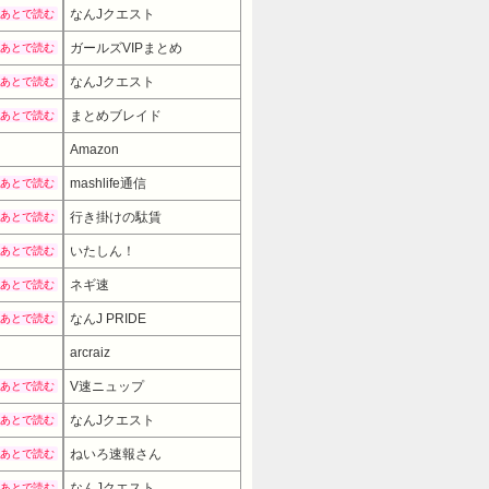
なんJクエスト
あとで読む
ガールズVIPまとめ
あとで読む
なんJクエスト
あとで読む
まとめブレイド
あとで読む
Amazon
mashlife通信
あとで読む
行き掛けの駄賃
あとで読む
いたしん！
あとで読む
ネギ速
あとで読む
なんJ PRIDE
あとで読む
arcraiz
13800円
V速ニュップ
あとで読む
なんJクエスト
あとで読む
ねいろ速報さん
あとで読む
なんJクエスト
あとで読む