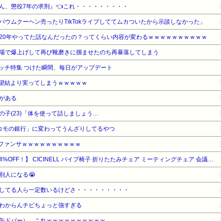
ん、懲役7年の求刑』👈これ・・・・・・・・・
ウムクーヘン売ったりTikTokライブしててムカついたから示談しなかった」
20年やってた話なんだったの？ってくらい内容が変わるｗｗｗｗｗｗｗｗｗｗ
場で爆上げして再び靴磨きに掴ませたのち再暴落してしまう
ウォッチ特集 つけた瞬間、毎日がアップデート
望結より実ってしまうｗｗｗｗｗ
がある
子(23)「体を使って話しましょう…
ドコモの銀行」に変わってうんざりしてるやつ
のファンサｗｗｗｗｗｗｗｗｗｗ
【暮らし応援サマーSale】【14%OFF！】 CICINELL パイプ椅子 折りたたみチェア ミーティングチェア 会議椅子 軽量 背もたれ 省スペース 組立不要 ブラック (ブラック（6入り）セット)
別人になる😭
してる人ら一定数いるけどさ・・・・・・・・・
わからんチビちょっと強すぎる
缶ドバー）←これｗｗｗｗｗｗｗｗｗｗ