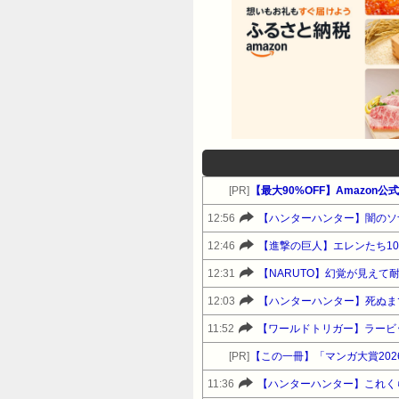
[PR]
【最大90%OFF】Amazon
12:56
【ハンターハンター】闇のソ
12:46
【進撃の巨人】エレンたち1
12:31
【NARUTO】幻覚が見えて
12:03
【ハンターハンター】死ぬま
11:52
【ワールドトリガー】ラービ
[PR]
【この一冊】「マンガ大賞20
11:36
【ハンターハンター】これく