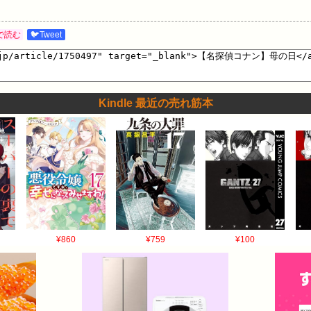
で読む
🐦Tweet
Kindle 最近の売れ筋本
¥860
¥759
¥100