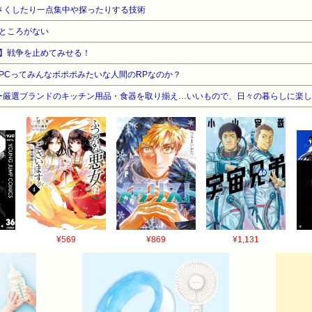
小さくしたり一点集中や探ったりする技術
いところがない
OM】戦争を止めてみせる！
NPCってみんなボポポみたいな人間のRPなのか？
ion】バイヤー厳選ブランドのキッチン用品・食器を取り揃え…いいもので、日々の暮らしに楽
¥569
¥869
¥1,131