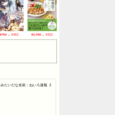
¥759
→ ¥363
¥1,760
→ ¥352
みたいだな名前：ねいろ速報 2