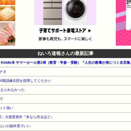
ねいろ速報さんの最新記事
公式 Kindle本 サマーセール第1弾（教育・学参・受験）『人生の教養が身につく名言
ナタ
04期訓練兵団を指導してください
耐えられなかった
で
ット強い
26」大賞受賞作『本なら売るほど』
らいの操作系でいい