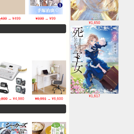
,430
→ ¥499
¥330
→ ¥99
¥1,650
¥1,617
,800
→ ¥4,980
¥6,991
→ ¥6,600