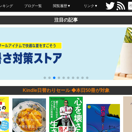
ンキング
ブログ一覧
閲覧履歴▼
リンク▼
ブックマーク
最近読んだ
あとで読む
ネットスーパー
飲食店舗用品
セール情報
注目の記事
Kindle日替わりセール ◆本日50冊が対象