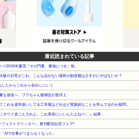
最近読まれている記事
タスペ!2026年夏③『その門番、最強につき』他
大阪の日常がこれ。こんな品がない場所が副首都はさすがにやばないか？
れしたからこれから告白しにいく
夏も放送へ、フワちゃん復帰説が急浮上
てこれを虚学扱いしてる工学屋はどれほど実践的なことを学んでるのか疑問」
にキウイ皮ごと入れよ。これ美容にいいんだよね〜」→ 結果…
ーフェクトグリッター』 新刊配信記念フェア!
ニア「AIで仕事がつまらなくなった」