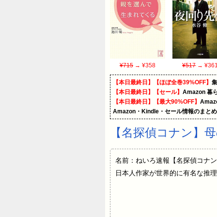
¥715
→ ¥358
¥517
→ ¥36
【本日最終日】【ほぼ全巻39%OFF】
【本日最終日】【セール】
Amazon 
【本日最終日】【最大90%OFF】
Ama
Amazon・Kindle・セール情報のまと
【名探偵コナン】母
名前：ねいろ速報【名探偵コナン
日本人作家が世界的に有名な推理