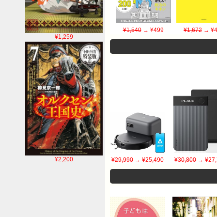
¥1,540
→ ¥499
¥1,672
→ ¥4
¥1,259
¥2,200
¥29,990
→ ¥25,490
¥30,800
→ ¥27,