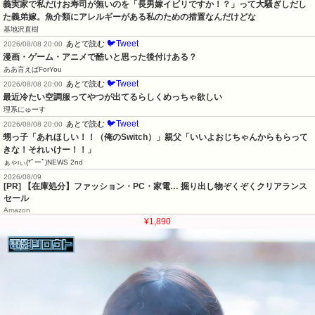
義実家で私だけお寿司が無いのを「長男嫁イビリですか！？」って大騒ぎしだし
た義弟嫁。魚介類にアレルギーがある私のための措置なんだけどな
基地沢直樹
🐦Tweet
あとで読む
2026/08/08 20:00
漫画・ゲーム・アニメで酷いと思った後付けある？
ああ言えばForYou
🐦Tweet
あとで読む
2026/08/08 20:00
最近冷たい空調服ってやつが出てるらしくめっちゃ欲しい
理系にゅーす
🐦Tweet
あとで読む
2026/08/08 20:00
甥っ子「あれほしい！！（俺のSwitch）」親父「いいよおじちゃんからもらって
きな！それいけー！！」
ぁゃιぃ(*ﾟーﾟ)NEWS 2nd
2026/08/09
[PR] 【在庫処分】ファッション・PC・家電… 掘り出し物ぞくぞくクリアランス
セール
Amazon
¥1,890