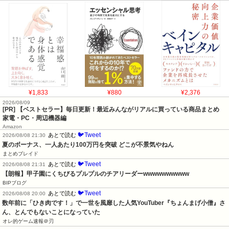
¥1,833
¥880
¥2,376
2026/08/09
[PR] 【ベストセラー】毎日更新！最近みんながリアルに買っている商品まとめ
家電・PC・周辺機器編
Amazon
🐦Tweet
あとで読む
2026/08/08 21:30
夏のボーナス、一人あたり100万円を突破 どこが不景気やねん
まとめブレイド
🐦Tweet
あとで読む
2026/08/08 21:31
【朗報】甲子園にくちびるプルプルのチアリーダーwwwwwwwwww
BIPブログ
🐦Tweet
あとで読む
2026/08/08 20:00
数年前に「ひき肉です！」で一世を風靡した人気YouTuber『ちょんまげ小僧』さ
ん、とんでもないことになっていた
オレ的ゲーム速報＠刃