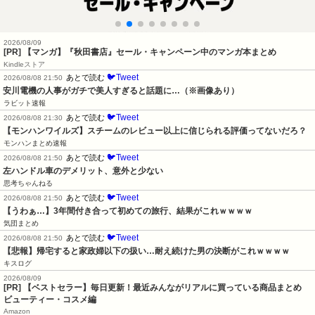
2026/08/09
[PR] 【マンガ】『秋田書店』セール・キャンペーン中のマンガ本まとめ
Kindleストア
🐦Tweet
あとで読む
2026/08/08 21:50
安川電機の人事がガチで美人すぎると話題に…（※画像あり）
ラビット速報
🐦Tweet
あとで読む
2026/08/08 21:30
【モンハンワイルズ】スチームのレビュー以上に信じられる評価ってないだろ？
モンハンまとめ速報
🐦Tweet
あとで読む
2026/08/08 21:50
左ハンドル車のデメリット、意外と少ない
思考ちゃんねる
🐦Tweet
あとで読む
2026/08/08 21:50
【うわぁ…】3年間付き合って初めての旅行、結果がこれｗｗｗｗ
気団まとめ
🐦Tweet
あとで読む
2026/08/08 21:50
【悲報】帰宅すると家政婦以下の扱い…耐え続けた男の決断がこれｗｗｗｗ
キスログ
2026/08/09
[PR] 【ベストセラー】毎日更新！最近みんながリアルに買っている商品まとめ
ビューティー・コスメ編
Amazon