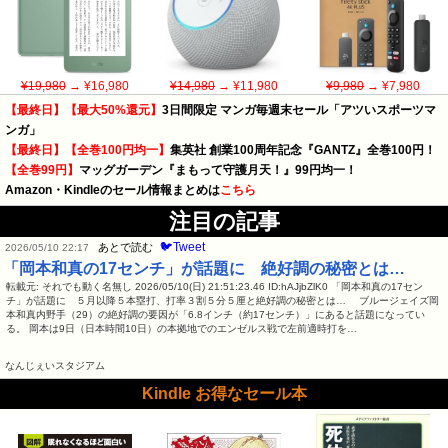
¥19,980
→ ¥16,980
¥14,980
→ ¥11,980
¥9,980
→ ¥7,980
【最終日】【最大50%還元】
3日間限定 マンガ毎週末セール「アツいスポーツマ
ンガ」
【最終日】【全巻100円均一】
集英社 創業100周年記念『GANTZ』全巻100円！
【全巻99円】
マッグガーデン『まもって守護月天！』99円均一！
Amazon・Kindleのセール情報まとめは
こちら
注目の記事
🐦Tweet
あとで読む
2026/05/10 22:17
「岡本和真の17センチ」が話題に 絶好調の秘密とは…
転載元: それでも動く名無し 2026/05/10(日) 21:51:23.46 ID:hAJjbZlK0 「岡本和真の17セン
チ」が話題に ５月以降５本塁打、打率３割５分５厘と絶好調の秘密とは… ブルージェイズ岡
本和真内野手（29）の絶好調の要因が「6.8インチ（約17センチ）」にあると話題になってい
る。 岡本は9日（日本時間10日）の本拠地でのエンゼルス戦で左前適時打を…
なんじぇいスタジアム
Kindle お得なセール本