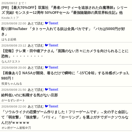
2026/08/12 まで！
[PR] 【最大70%OFF】双葉社 『勇者パーティーを追放された白魔導師』シリー
ズ 完結! モンスター12周年 50%OFFセール『最強陰陽師の異世界転生記』他
Kindleストア
🐦Tweet
あとで読む
2026/08/08 22:00
彫り師YouTuber 「タトゥー入れてる奴は全員バカです」「バカは5000円が好
き」
はちま起稿
🐦Tweet
あとで読む
2026/08/08 23:12
【悲報】テレ東・田中瞳アナさん「面識のない方々にカメラを向けられることに
恐怖」・・・・・・・・・
なんJクエスト
🐦Tweet
あとで読む
2026/08/08 20:00
【画像あり】NASAが開発、着るだけで瞬時に「-15℃冷却」する冷感ポンチョ3,
980円！
投資ちゃんねる
🐦Tweet
あとで読む
2026/08/08 21:50
給料低いのに転職する気がない旦那
がーるずレポート
🐦Tweet
あとで読む
2026/08/08 22:00
「ソウルライクの恋愛ゲーム作りました！フリーゲームです」→女の子と会話し
て「弱攻撃」「強攻撃」「パリィ」「ローリング」を選ぶガチでダークソウルな
んだがｗｗｗｗｗ
オレ的ゲーム速報＠刃