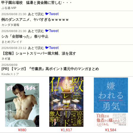
甲子園出場校　猛暑と資金難に苦しむ・・・
ぶる速-VIP
🐦Tweet
あとで読む
2026/08/08 21:30
例のダンスアニメ、ヤバすぎるｗｗｗｗｗ
カンダタ速報
🐦Tweet
あとで読む
2026/08/08 21:30
シカ「全部喰った」 祭り中止
まとめブレイド
🐦Tweet
あとで読む
2026/08/08 23:12
【悲報】ショートスリーパー堀大輔、涙を流す
ネギ速
2026/08/09
[PR] 【マンガ】『竹書房』高ポイント還元中のマンガまとめ
Kindleストア
¥880
¥1,617
¥1,584