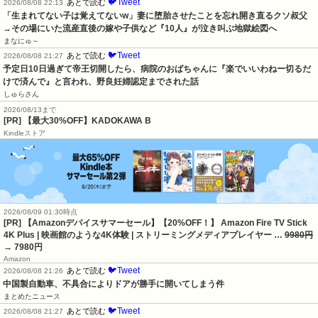
🐦Tweet
あとで読む
2026/08/08 22:13
「生まれてない子は覚えてないw」妻に堕胎させたことを忘れ開き直るクソ叔父
→その場にいた流産直後の嫁や子供など『10人』が泣き叫ぶ地獄絵図へ
まなにゅ～
🐦Tweet
あとで読む
2026/08/08 21:27
予定日10日過ぎて帝王切開したら、病院のおばちゃんに『楽でいいわねー切るだ
けで済んで』と言われ、野良妊婦認定までされた話
しゅらさん
2026/08/13まで
[PR] 【最大30%OFF】KADOKAWA B
Kindleストア
2026/08/09 01:30時点
[PR] 【Amazonデバイスサマーセール】【20%OFF！】 Amazon Fire TV Stick
4K Plus | 映画館のような4K体験 | ストリーミングメディアプレイヤー …
9980円
→ 7980円
Amazon
🐦Tweet
あとで読む
2026/08/08 21:26
中国製自動車、不具合によりドアが勝手に開いてしまう件
まとめたニュース
🐦Tweet
あとで読む
2026/08/08 21:27