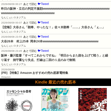
🐦Tweet
あとで読む
2026/08/09 00:27
昨日の阪神・立石の判定不服顔wwwwwwwwwwwwwwwwwwwwwwwwwwwwww
wwwwwwwwwwwwwwwwwwwwwwww
なんじぇいスタジアム
🐦Tweet
あとで読む
2026/08/09 00:07
【悲報】大谷さん「朗希、やったな！」佐々木朗希「……」大谷さん「ぇ…」
なんじぇいスタジアム
🐦Tweet
あとで読む
2026/08/08 23:55
大谷26本　村上25本  岡本24本wwwwwwwwwwwwwwwwwwwwwwwww
なんじぇいスタジアム
🐦Tweet
あとで読む
2026/08/08 23:45
阪神・藤川監督「すべてこれからですね」「明日からまた顔を上げて戦う」と繰
り返す　拙守重なり失点、打線は二回の１点のみで敗戦
なんじぇいスタジアム
2026/08/09
[PR] 【特集】Amazon おすすめの売れ筋家電特集
Amazon
Kindle 最近の売れ筋本