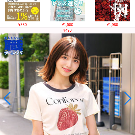
¥880
¥1,500
¥1,980
¥490