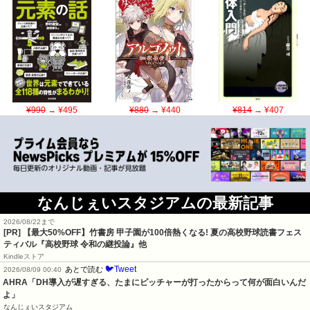
¥990
→ ¥495
¥880
→ ¥440
¥814
→ ¥407
なんじぇいスタジアムの最新記事
2026/08/22まで
[PR] 【最大50%OFF】竹書房 甲子園が100倍熱くなる! 夏の高校野球読書フェス
ティバル『高校野球 令和の継投論』他
Kindleストア
🐦Tweet
あとで読む
2026/08/09 00:40
AHRA「DH導入が遅すぎる、たまにピッチャーが打ったからって何が面白いんだ
よ」
なんじぇいスタジアム