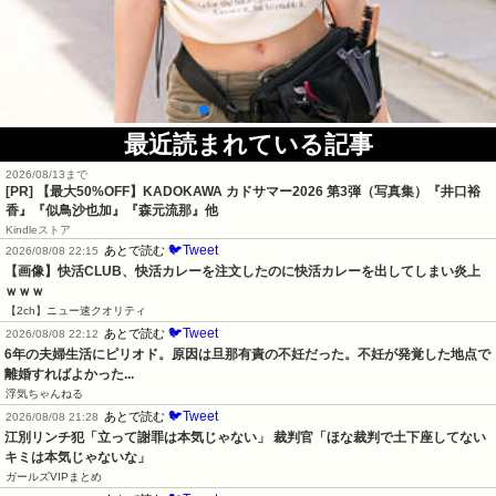
最近読まれている記事
2026/08/13まで
[PR]
【最大50%OFF】KADOKAWA カドサマー2026 第3弾（写真集）『井口裕
香』『似鳥沙也加』『森元流那』他
Kindleストア
🐦Tweet
あとで読む
2026/08/08 22:15
【画像】快活CLUB、快活カレーを注文したのに快活カレーを出してしまい炎上
ｗｗｗ
【2ch】ニュー速クオリティ
🐦Tweet
あとで読む
2026/08/08 22:12
6年の夫婦生活にピリオド。原因は旦那有責の不妊だった。不妊が発覚した地点で
離婚すればよかった...
浮気ちゃんねる
🐦Tweet
あとで読む
2026/08/08 21:28
江別リンチ犯「立って謝罪は本気じゃない」 裁判官「ほな裁判で土下座してない
キミは本気じゃないな」
ガールズVIPまとめ