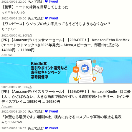
🐦Tweet
あとで読む
2026/08/08 22:00
【衝撃】ニートの末路を目撃してしまった
カオスちゃんねる
🐦Tweet
あとで読む
2026/08/08 20:00
【ワンピース】ウソップの火力不足ってもうどうしようもなくない？
あにまんch
2026/08/09 01:30時点
[PR] 【Amazonデバイスサマーセール】【20%OFF！】 Amazon Echo Dot Max
(エコードットマックス)(2025年発売) - Alexaスピーカー、部屋中に広がる…
14980円
→ 11980円
Amazon
2026/08/09 01:30時点
[PR] 【Amazonデバイスサマーセール】【15%OFF！】 Amazon Kindle - 目に優
しい、かさばらない、大きな画面で読みやすい、6週間持続バッテリー、6インチ
ディスプレイ…
19980円
→ 16980円
Amazon
🐦Tweet
あとで読む
2026/08/08 20:00
「神聖なる場所です」靖国神社、境内におけるコスプレや軍装の禁止を発表
みそパンNEWS
🐦Tweet
あとで読む
2026/08/08 19:57