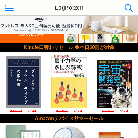
LogPo!2ch
Kindle日替わりセール ◆本日50冊が対象
¥1,870
→ ¥499
¥1,100
→ ¥499
¥1,200
→ ¥499
Amazonデバイスサマーセール