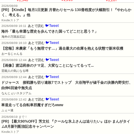
2026/08/09
[PR]
【Kindle】毎月1日更新 月替わりセール 130冊程度が大幅割引！『やわらか
く、考える。』他
Kindleストア
🐦Tweet
あとで読む
2026/08/09 16:11
海外「最も幸運な歴史を歩んできた国ってどこだと思う？」
海外の万国反応記
🐦Tweet
あとで読む
2026/08/09 16:10
【悲報】米農家「もう無理です…」過去最大の在庫を抱える状態で新米収穫
おーるじゃんる
🐦Tweet
あとで読む
2026/08/09 12:44
【画像】渡辺莉奈のナマ足、大変なことになってるって...
芸能人の気になる噂
🐦Tweet
あとで読む
2026/08/09 12:44
ドジャース　接戦勝ち切り連敗7でストップ　大谷翔平が値千金の決勝内野安打、
由伸6回途中無失点
なんじぇいスタジアム
🐦Tweet
あとで読む
2026/08/09 12:42
車道走ってる自転車邪魔すぎだろwww
ふぇー速
2026/08/19 まで！
[PR] 【最大90%OFF】芳文社 『クールな氷上さんは迫りたい』ほか まんがタイ
ム8月新刊配信記念キャンペーン
Kindleストア