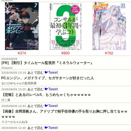
Amazon
¥374
¥800
¥792
2026/08/09
[PR] 【割引】タイムセール監視所『ミネラルウォーター』
Amazon
🐦Tweet
あとで読む
2026/08/09 15:19
PCエンジン、メガドライブ、セガサターンが好きだった人
おにひめちゃんの監視部屋
🐦Tweet
あとで読む
2026/08/09 15:20
【悲報】とあるのレベル5、もうめちゃくちゃｗｗｗｗｗ
ぴこ速
🐦Tweet
あとで読む
2026/08/09 12:40
【画像】吉岡里帆さん、アドリブで相手役俳優の手を取りお胸に押し当てるｗｗ
ｗｗｗｗ
スコールちゃんねる
🐦Tweet
あとで読む
2026/08/09 12:40