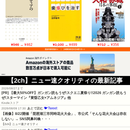
¥946
→ ¥462
¥1,100
→ ¥499
¥712
→ ¥356
【2ch】ニュー速クオリティの最新記事
2026/08/27まで
[PR]
【最大50%OFF】ガンガン読もうぜ!スクエニ夏祭り!!2026 ガンガン読もう
ぜ!スターマイン『黄昏乙女×アムネジア』他
Kindleストア
🐦Tweet
あとで読む
2026/08/09 17:30
【画像】8/22開催「琵琶湖三市同時花火大会」、市公式「そんな花火大会は存在
しない」→ SNS阿鼻叫喚・・・
【2ch】ニュー速クオリティ