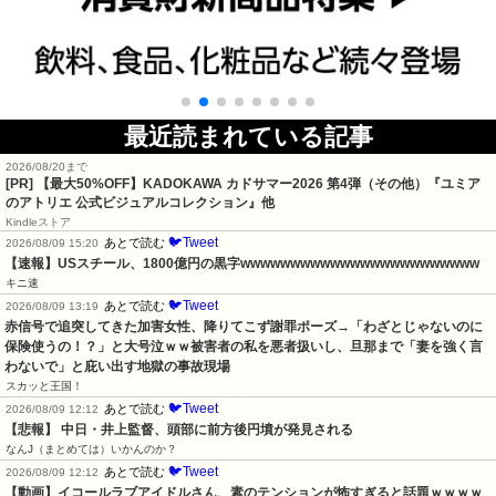
最近読まれている記事
2026/08/20まで
[PR]
【最大50%OFF】KADOKAWA カドサマー2026 第4弾（その他）『ユミア
のアトリエ 公式ビジュアルコレクション』他
Kindleストア
🐦Tweet
あとで読む
2026/08/09 15:20
【速報】USスチール、1800億円の黒字wwwwwwwwwwwwwwwwwwwwwwww
キニ速
🐦Tweet
あとで読む
2026/08/09 13:19
赤信号で追突してきた加害女性、降りてこず謝罪ポーズ→「わざとじゃないのに
保険使うの！？」と大号泣ｗｗ被害者の私を悪者扱いし、旦那まで「妻を強く言
わないで」と庇い出す地獄の事故現場
スカッと王国！
🐦Tweet
あとで読む
2026/08/09 12:12
【悲報】 中日・井上監督、頭部に前方後円墳が発見される
なんJ（まとめては）いかんのか？
🐦Tweet
あとで読む
2026/08/09 12:12
【動画】イコールラブアイドルさん、素のテンションが怖すぎると話題ｗｗｗｗ