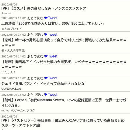
2026/08/09
[PR] 【コスメ】男の身だしなみ・メンズコスメストア
Amazon
🐦Tweet
あとで読む
2026/08/09 14:02
上原浩治「250Sで名球会入りは甘い。300か350に上げてもいい」
まとめブレイド
🐦Tweet
あとで読む
2026/08/09 14:02
【悲報】精一杯の勇気を振り絞って自分で刈り上げに挑戦してみた結果ｗｗｗｗ
ｗｗｗｗ
働く大人の非常識
🐦Tweet
あとで読む
2026/08/09 14:02
【動画】御当地アイドルだった頃の今田美桜、レベチｗｗｗｗｗｗｗｗｗｗｗｗ
ｗｗｗｗｗｗ
いたしん！
🐦Tweet
あとで読む
2026/08/09 14:02
ジェリド専用バウンド・ドックって商品化されないな
GUNDAM.LOG
🐦Tweet
あとで読む
2026/08/09 14:02
【朗報】Forbes「初代Nintendo Switch、PS2の記録更新に王手　世界一まで残
り150万台」
mutyunのゲーム+αブログ
2026/08/09
[PR] 【ベストセラー】毎日更新！最近みんながリアルに買っている商品まとめ
スポーツ・アウトドア編