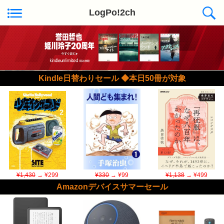
LogPo!2ch
Kindle日替わりセール ◆本日50冊が対象
¥1,430
→ ¥299
¥330
→ ¥99
¥1,138
→ ¥499
Amazonデバイスサマーセール