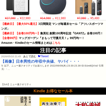
¥27,980
→ ¥22,980
¥14,980
→ ¥11,980
¥7,980
→ ¥5,480
【最終日】【最大50%還元】
3日間限定 マンガ毎週末セール「アツいスポーツマ
ンガ」
【最終日】【全巻100円均一】
集英社 創業100周年記念『GANTZ』全巻100円！
【全巻99円】
マッグガーデン『まもって守護月天！』99円均一！
Amazon・Kindleのセール情報まとめは
こちら
注目の記事
🐦Tweet
あとで読む
2026/05/10 21:45
【画像】日本男性の年収中央値、ヤバイ・・・
5: 以下、ニュー速クオリティでお送りします 2022/06/09(木) 23:30:23.39 ID:SUm9QV/s0 引用
元: ・…
【2ch】ニュー速クオリティ
Kindle お得なセール本