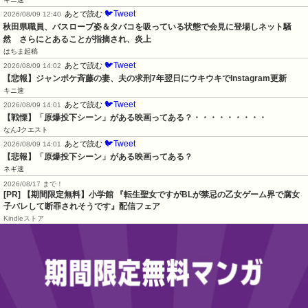
🐦Tweet
あとで読む
2026/08/09 12:40
秋田県職員、バスローブ姿＆タバコを吸っている状態で会見に登場しネット騒
然　さらにとあることが指摘され、炎上
はちま起稿
🐦Tweet
あとで読む
2026/08/09 14:02
【悲報】ジャンポケ斉藤の妻、夫の求刑7年翌日にウキウキでInstagram更新
キニ速
🐦Tweet
あとで読む
2026/08/09 14:01
【戦慄】「原爆投下シーン」がある映画ってある？・・・・・・・・・
なんJクエスト
🐦Tweet
あとで読む
2026/08/09 14:01
【悲報】「原爆投下シーン」がある映画ってある？
ネギ速
2026/08/17 まで！
[PR] 【期間限定無料】小学館 『転生聖女ですがBLが禁忌の乙女ゲーム界で腐女
子バレして断罪されそうです』配信フェア
Kindleストア