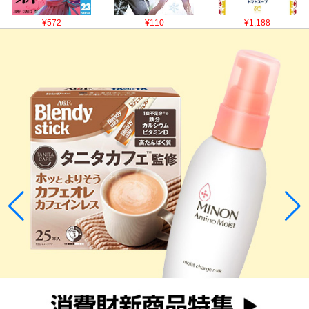
¥572
¥110
¥1,188