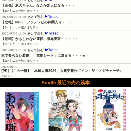
🐦Tweet
あとで読む
2026/08/09 17:00
【画像】あのちゃん、なんか別人になる・・・
【2ch】ニュー速クオリティ
🐦Tweet
あとで読む
2026/08/09 16:30
【悲報】NHK、フジテレビの仲間入り・・・
【2ch】ニュー速クオリティ
🐦Tweet
あとで読む
2026/08/09 16:00
【動画】かもしれない運転、限界突破・・・・・
【2ch】ニュー速クオリティ
🐦Tweet
あとで読む
2026/08/09 15:30
車で要らない装備、「電動シート」に決まる・・・ｗ
【2ch】ニュー速クオリティ
2026/08/09
[PR] 【この一冊】「本屋大賞2026」大賞受賞作『イン・ザ・メガチャーチ』
Kindleストア
Kindle 最近の売れ筋本