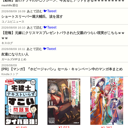
【動画】昔のドラマのレ◯プシーン、今見るとアウトすぎるｗｗｗｗｗｗｗｗｗ
mashlife通信
🐦Tweet
あとで読む
2026/08/09 16:09
ショートスリーパー堀大輔氏、涙を流す
コノユビニュース
🐦Tweet
あとで読む
2026/08/09 16:10
【悲報】元嫁にクリスマスプレゼントバラされた父親のつらい現実がこちらｗｗ
ｗｗ
キスログ
🐦Tweet
あとで読む
2026/08/09 16:11
友達になりたい人
ガールズVIPまとめ
2026/08/09
[PR] 【マンガ】『ホビージャパン』セール・キャンペーン中のマンガ本まとめ
Kindleストア
¥1,540
¥1,013
¥1,287