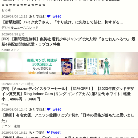
ｗｗｗｗｗｗｗｗｗｗｗｗ
おる速
🐦Tweet
あとで読む
2026/08/09 12:12
【衝撃動画】バイク女子さん、「すり抜け」に失敗して詰む…怖すぎる…
デジタルニューススレッド
2026/08/18まで
[PR] 【期間限定無料】集英社 週刊少年ジャンプで大人気!『さむわんへるつ』 最
新4巻配信開始!恋愛・ラブコメ特集!
Kindleストア
2026/08/09 17:30時点
[PR] 【Amazonデバイスサマーセール】【31%OFF！】 【2023年度グッドデザ
イン賞受賞】Ring Indoor Cam (リング インドアカム) 第2世代 ホワイト | 軽量
小…
4980円
→ 3460円
Ring
🐦Tweet
あとで読む
2026/08/09 12:45
【動画】有名女優、アニソン盆踊りにブチ切れ「日本の品格が落ちたと思いまし
た」
アニゲー速報
🐦Tweet
あとで読む
2026/08/09 16:11