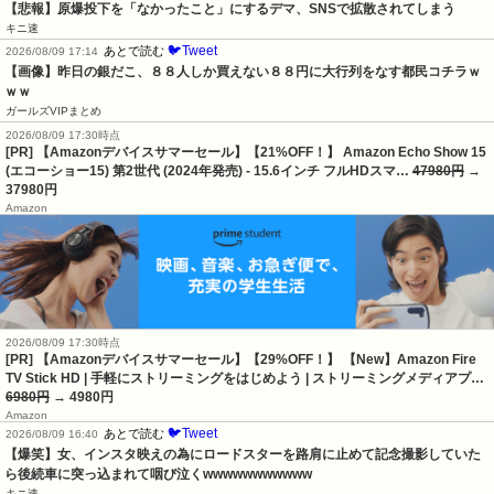
【悲報】原爆投下を「なかったこと」にするデマ、SNSで拡散されてしまう
キニ速
🐦Tweet
あとで読む
2026/08/09 17:14
【画像】昨日の銀だこ、８８人しか買えない８８円に大行列をなす都民コチラｗ
ｗｗ
ガールズVIPまとめ
2026/08/09 17:30時点
[PR] 【Amazonデバイスサマーセール】【21%OFF！】 Amazon Echo Show 15
(エコーショー15) 第2世代 (2024年発売) - 15.6インチ フルHDスマ…
47980円
→
37980円
Amazon
2026/08/09 17:30時点
[PR] 【Amazonデバイスサマーセール】【29%OFF！】 【New】Amazon Fire
TV Stick HD | 手軽にストリーミングをはじめよう | ストリーミングメディアプ…
6980円
→ 4980円
Amazon
🐦Tweet
あとで読む
2026/08/09 16:40
【爆笑】女、インスタ映えの為にロードスターを路肩に止めて記念撮影していた
ら後続車に突っ込まれて咽び泣くwwwwwwwwwww
キニ速