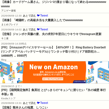
【画像】カードゲーム屋さん、ジジババの溜まり場になって終わるwwwwwwww
wwww
アニゲー速報
🐦Tweet
あとで読む
2026/08/09 12:30
【画像】「崎陽軒」の高級弁当を大量購入したでwwwwwwww
まとめブレイド
🐦Tweet
あとで読む
2026/08/09 14:02
【悲報】ジャンポケ斉藤の妻、夫の求刑7年翌日にウキウキでInstagram更新
キニ速
2026/08/09 14:30時点
[PR] 【Amazonデバイスサマーセール】【40%OFF！】 Ring Battery Doorbell
(リング ドアベル バッテリーモデル) | ワンタッチ取り付け | ドア前防犯カ…
14980円
→ 8980円
Ring
2026/08/15 まで！
[PR] 【期間限定無料】集英社 とびっきりの“キュン”に浸りたい『氷の城壁 単行
本版』他
Kindleストア
🐦Tweet
あとで読む
2026/08/09 13:31
【悲報】熊本さんの地震、しつこい