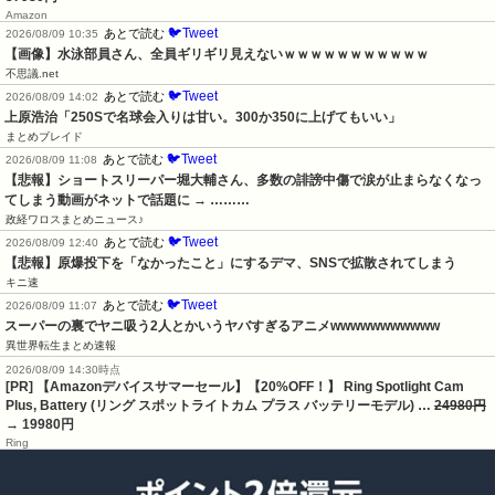
Amazon
🐦Tweet
あとで読む
2026/08/09 10:35
【画像】水泳部員さん、全員ギリギリ見えないｗｗｗｗｗｗｗｗｗｗｗ
不思議.net
🐦Tweet
あとで読む
2026/08/09 14:02
上原浩治「250Sで名球会入りは甘い。300か350に上げてもいい」
まとめブレイド
🐦Tweet
あとで読む
2026/08/09 11:08
【悲報】ショートスリーパー堀大輔さん、多数の誹謗中傷で涙が止まらなくなっ
てしまう動画がネットで話題に → ………
政経ワロスまとめニュース♪
🐦Tweet
あとで読む
2026/08/09 12:40
【悲報】原爆投下を「なかったこと」にするデマ、SNSで拡散されてしまう
キニ速
🐦Tweet
あとで読む
2026/08/09 11:07
スーパーの裏でヤニ吸う2人とかいうヤバすぎるアニメwwwwwwwwwww
異世界転生まとめ速報
2026/08/09 14:30時点
[PR] 【Amazonデバイスサマーセール】【20%OFF！】 Ring Spotlight Cam
Plus, Battery (リング スポットライトカム プラス バッテリーモデル) …
24980円
→ 19980円
Ring