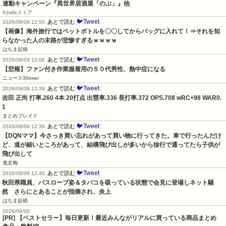
連動キャンペーン『異世界居酒屋「のぶ」』他
Kindleストア
🐦Tweet
あとで読む
2026/08/09 12:00
【画像】海外旅行ではペットボトルを〇〇してからバッグに入れて！⇒それを知
らなかった人の末路が悲惨すぎるｗｗｗｗ
はちま起稿
🐦Tweet
あとで読む
2026/08/09 12:00
【悲報】ファン付き作業服着用の５０代男性、熱中症になる
ニュース30over
🐦Tweet
あとで読む
2026/08/09 12:39
吉田 正尚 打率.260 4本 20打点 出塁率.336 長打率.372 OPS.708 wRC+98 WAR0.
1
まとめブレイド
🐦Tweet
あとで読む
2026/08/09 12:39
【DQNママ】今さっき買い忘れがあって買い物に行ってきた。車で行ったんだけ
ど、道が細いところがあって、結構飛び出しが多いから徐行で通ってたら子供が
飛び出して
鬼女梅
🐦Tweet
あとで読む
2026/08/09 12:40
秋田県職員、バスローブ姿＆タバコを吸っている状態で会見に登場しネット騒
然　さらにとあることが指摘され、炎上
はちま起稿
2026/08/09
[PR] 【ベストセラー】毎日更新！最近みんながリアルに買っている商品まとめ