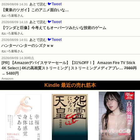
🐦Tweet
あとで読む
2026/08/09 14:31
【黄泉のツガイ】このアニメ面白いな…
ねいろ速報さん
🐦Tweet
あとで読む
2026/08/09 14:16
【ワンダと巨像】今考えてもオーパーツみたいな技術のゲーム
ねいろ速報さん
🐦Tweet
あとで読む
2026/08/09 14:01
ハンターハンターのシズクｗｗ
ねいろ速報さん
2026/08/09 14:30時点
[PR] 【Amazonデバイスサマーセール】【31%OFF！】 Amazon Fire TV Stick
4K Select | 4Kの高画質ストリーミング | ストリーミングメディアプレ…
7980円
→ 5480円
Amazon
Kindle 最近の売れ筋本