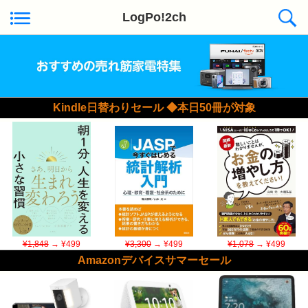
LogPo!2ch
Kindle日替わりセール ◆本日50冊が対象
¥1,848
→ ¥499
¥3,300
→ ¥499
¥1,078
→ ¥499
Amazonデバイスサマーセール