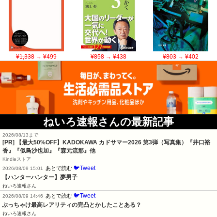
¥1,338
→ ¥499
¥858
→ ¥438
¥803
→ ¥402
ねいろ速報さんの最新記事
2026/08/13まで
[PR]
【最大50%OFF】KADOKAWA カドサマー2026 第3弾（写真集）『井口裕
香』『似鳥沙也加』『森元流那』他
Kindleストア
🐦Tweet
あとで読む
2026/08/09 15:01
【ハンターハンター】夢男子
ねいろ速報さん
🐦Tweet
あとで読む
2026/08/09 14:46
ぶっちゃけ最高レアリティの完凸とかしたことある？
ねいろ速報さん