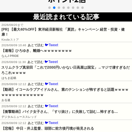
最近読まれている記事
2026/08/20まで
[PR]
【最大40%OFF】東洋経済新報社 「夏読」キャンペーン 経営・投資・健
康！
Kindleストア
🐦Tweet
あとで読む
2026/08/09 10:46
【速報】ひろゆき、離婚へｗｗｗｗｗｗｗｗ
なんJ PRIDE
🐦Tweet
あとで読む
2026/08/09 11:30
スリムクラブ真栄田「これで2000円いかない日高屋は国宝」→マジで凄すぎるだ
ろこれｗｗｗｗ
はちま起稿
🐦Tweet
あとで読む
2026/08/09 12:12
【動画】イコールラブアイドルさん、素のテンションが怖すぎると話題ｗｗｗｗ
ｗｗｗｗｗｗｗｗｗｗｗｗ
おる速
🐦Tweet
あとで読む
2026/08/09 12:12
【衝撃動画】バイク女子さん、「すり抜け」に失敗して詰む…怖すぎる…
デジタルニューススレッド
🐦Tweet
あとで読む
2026/08/09 12:12
【悲報】 中日・井上監督、頭部に前方後円墳が発見される