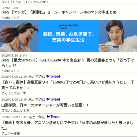
なんJ（まとめては）いかんのか？
2026/08/09
[PR] 【マンガ】『新潮社』セール・キャンペーン中のマンガ本まとめ
Kindleストア
2026/08/20 まで！
[PR]
【最大50%OFF】KADOKAWA 本と出会おう! 夏の児童書まつり『四つ子ぐ
らし』他
Kindleストア
🐦Tweet
あとで読む
2026/08/09 11:30
【白バラ案件】高級豆腐ワイ「150g×2丁で250円か…高いけど美味そうだし一丁
買ってみるか！」
まんぷくにゅーす
🐦Tweet
あとで読む
2026/08/09 11:30
山梨学院、日本一のマネージャーが可愛いと話題！！
芸能人の気になる噂
🐦Tweet
あとで読む
2026/08/09 12:45
【動画】有名女優、アニソン盆踊りにブチ切れ「日本の品格が落ちたと思いまし
た」
アニゲー速報