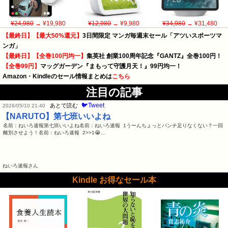
¥24,980
→ ¥19,980
¥12,980
→ ¥9,980
¥34,980
→ ¥31,480
【最終日】【最大50%還元】
3日間限定 マンガ毎週末セール「アツいスポーツマ
ンガ」
【最終日】【全巻100円均一】
集英社 創業100周年記念『GANTZ』全巻100円！
【全巻99円】
マッグガーデン『まもって守護月天！』99円均一！
Amazon・Kindleのセール情報まとめは
こちら
注目の記事
🐦Tweet
あとで読む
2026/05/10 21:40
【NARUTO】第七班いいよね
名前：ねいろ速報第七班いいよね名前：ねいろ速報 1うーんちょっとパンチ足りなくない？一回
離別させよう！名前：ねいろ速報 2>>1😭…
ねいろ速報さん
Kindle お得なセール本