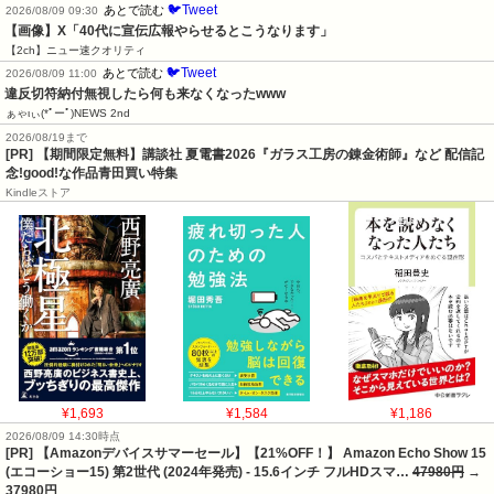
🐦Tweet
あとで読む
2026/08/09 09:30
【画像】X「40代に宣伝広報やらせるとこうなります」
【2ch】ニュー速クオリティ
🐦Tweet
あとで読む
2026/08/09 11:00
違反切符納付無視したら何も来なくなったwww
ぁゃιぃ(*ﾟーﾟ)NEWS 2nd
2026/08/19まで
[PR] 【期間限定無料】講談社 夏電書2026『ガラス工房の錬金術師』など 配信記
念!good!な作品青田買い特集
Kindleストア
¥1,693
¥1,584
¥1,186
2026/08/09 14:30時点
[PR] 【Amazonデバイスサマーセール】【21%OFF！】 Amazon Echo Show 15
(エコーショー15) 第2世代 (2024年発売) - 15.6インチ フルHDスマ…
47980円
→
37980円