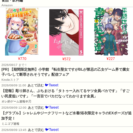
食品・飲料編
Amazon
¥770
¥572
¥227
2026/08/17 まで！
[PR] 【期間限定無料】小学館 『転生聖女ですがBLが禁忌の乙女ゲーム界で腐女
子バレして断罪されそうです』配信フェア
Kindleストア
🐦Tweet
あとで読む
2026/08/09 11:00
【悲報】彫り師さん、ぶちまける「タトゥー入れてるヤツ全員バカです」「すご
い民度低いです」「一言目でバカだなってわかります全員」
オレ的ゲーム速報＠刃
🐦Tweet
あとで読む
2026/08/09 12:00
【グラブル】シャレムやジークフリートなど水着/浴衣限定キャラのEXポーズが追
加予定！
ミニゴブ速報
🐦Tweet
あとで読む
2026/08/09 13:45