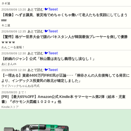
ネギ速
🐦Tweet
あとで読む
2026/08/09 13:20
【画像】へずま議員、被災地でめちゃくちゃ働いて老人たちを笑顔にしてしまう
ww
キニ速
🐦Tweet
あとで読む
2026/08/09 12:35
【驚愕】格ゲー世界大会で謎のパキスタン人が韓国最強プレーヤーを倒して優勝
ｗｗｗｗ
わんこーる速報！
🐦Tweet
あとで読む
2026/08/09 12:30
【鉄鍋のジャン】公式「秋山醤は友なし義理なし涙なし！」
あにまんch
🐦Tweet
あとで読む
2026/08/09 12:30
【一理ある】資産4400万円FIRE民が正論‥‥「桐谷さんの人生後悔してる発言に
より、インデックス投資民の敗北が確定しました」
ライフハックちゃんねる弐式
2026/08/20 まで！
[PR]
【最大65%OFF】Amazon公式 Kindle本 サマーセール第2弾（絵本・児童
書）『ポケモン大図鑑１０２０＋』他
Kindleストア