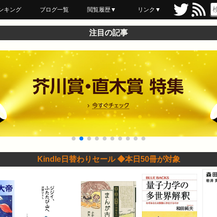
ンキング
ブログ一覧
閲覧履歴▼
リンク▼
ブックマーク
最近読んだ
あとで読む
ネットスーパー
飲食店舗用品
セール情報
注目の記事
Kindle日替わりセール ◆本日50冊が対象