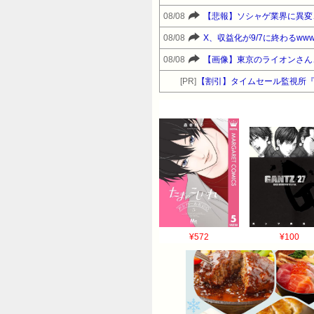
08/08
【悲報】ソシャゲ業界に異変
08/08
X、収益化が9/7に終わるwww
08/08
【画像】東京のライオンさん
[PR]
【割引】タイムセール監視所
¥572
¥100