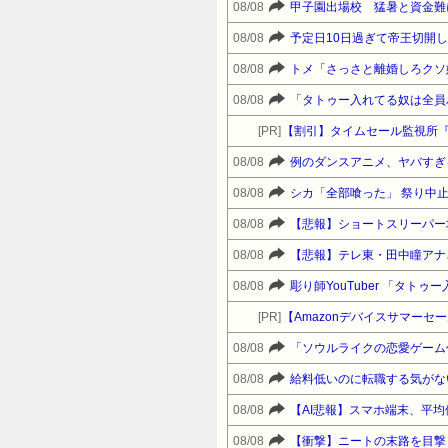
08/08
甲子園出場校 猛暑と資金難
08/08
08/08
トメ「さっさと離婚しろクソ
08/08
[PR]
【割引】タイムセール監視所
08/08
例のダンスアニメ、ヤバすぎ
08/08
シカ「全部喰った」 祭り中
08/08
【悲報】ショートスリーパー
08/08
【悲報】テレ東・田中瞳アナ
08/08
彫り師YouTuber 「タト
[PR]
08/08
08/08
給料低いのに転職する気がな
08/08
【AI悲報】スマホ端末、平均
08/08
【衝撃】ニートの末路を目撃