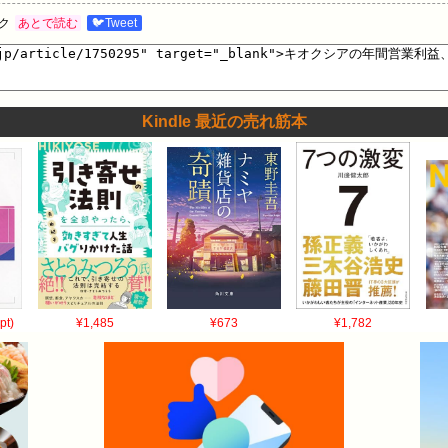
たたかいごっこしよ」って現れた娘の殺意が高すぎるｗｗｗ…
ク
あとで読む
🐦Tweet
Kindle 最近の売れ筋本
pt)
¥1,485
¥673
¥1,782