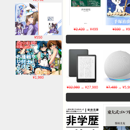
¥2,420
→ ¥499
¥330
→ ¥9
¥550
¥1,980
¥32,980
→ ¥27,980
¥7,480
→ ¥5,9