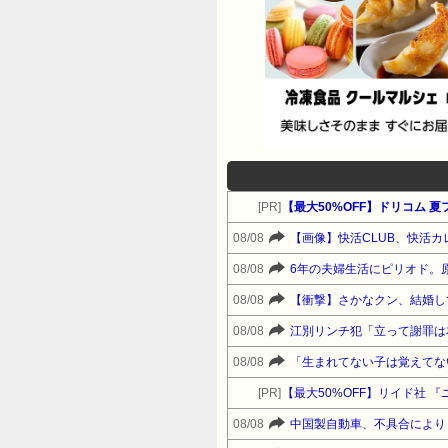
[PR]
【最大50%OFF】ドリコム 
08/08
【画像】快活CLUB、快活
08/08
6年の夫婦生活にピリオド。
08/08
【衝撃】さかなクン、結婚し
08/08
江別リンチ犯「立って謝罪は
08/08
[PR]
【最大50%OFF】リイド社 『
08/08
中国製自動車、不具合により