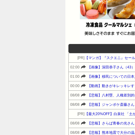
[PR]
【マンガ】『スクエニ』セー
02:00
【画像】深田恭子さん（43
01:00
【画像】移民についての日本
00:00
【動画】動きがキレッキレす
08/08
【悲報】八村塁、人種差別的
08/08
【悲報】ジャンポケ斎藤さん
[PR]
【最大20%OFF】白泉社 「
08/08
【悲報】さらば青春の光さん
08/08
【悲報】熊本地震で大分の温