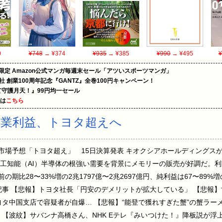
0
¥748
→ ¥374
¥935
→ ¥385
¥990
→ ¥495
¥
限定 Amazon公式マンガ毎週末セール「アツいスポーツマンガ」
社 創業100周年記念『GANTZ』全巻100円キャンペーン！
守護月天！』99円均一セール
めは
こちら
営業利益、トヨタ超えへ
市場予想「トヨタ超え」 15日決算発表 キオクシアホールディングスが1
工知能（AI）半導体の根強い需要を背景にメモリーの販売が好調だ。利
期比28〜33%増の2兆1797億〜2兆2697億円、純利益は67〜89%増
記事 【悲報】トヨタ社長「円安のデメリットが拡大している」 【悲報
ヨタ中国支店で容疑者が自爆… 【悲報】“能登で獲れすぎた蟹”の蟹ラー
 【波紋】サバンナ高橋さん、NHK Eテレ『みいつけた！』降板説が浮