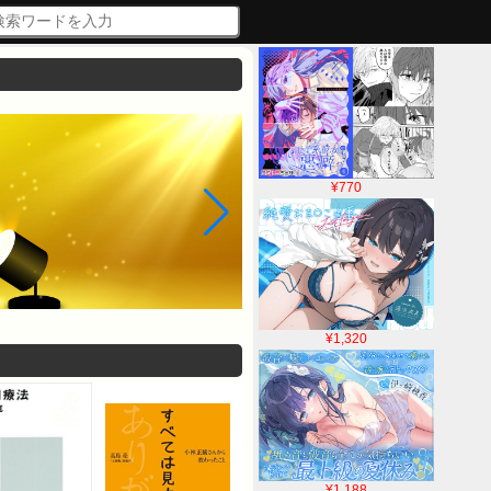
¥770
¥1,320
¥1,188