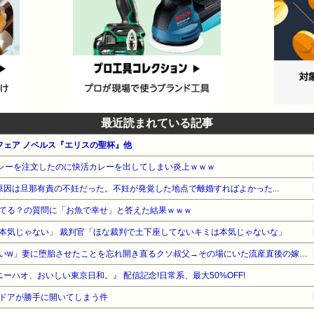
最近読まれている記事
夏フェア ノベルス『エリスの聖杯』他
カレーを注文したのに快活カレーを出してしまい炎上ｗｗｗ
原因は旦那有責の不妊だった。不妊が発覚した地点で離婚すればよかった...
てる？の質問に「お魚で幸せ」と答えた結果ｗｗｗ
本気じゃない」 裁判官「ほな裁判で土下座してないキミは本気じゃないな」
「生まれてない子は覚えてないw」妻に堕胎させたことを忘れ開き直るクソ叔父→その場にいた流産直後の嫁や子供など『10人』が泣き叫ぶ地獄絵図へ
ニーハオ、おいしい東京日和。』 配信記念!日常系、最大50%OFF!
ドアが勝手に開いてしまう件