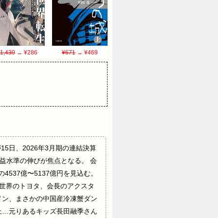
1,430
→ ¥286
¥671
→ ¥469
5日、2026年3月期の連結決算
益水準の伸びが焦点となる。 会
の4537億〜5137億円を見込む。
】世界のトヨタ、会長のアクスタ
メン、まさかの中国産冷凍蟹ダン
上…元りあるキッズ長田融季さん