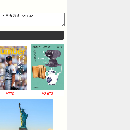
¥770
¥2,673