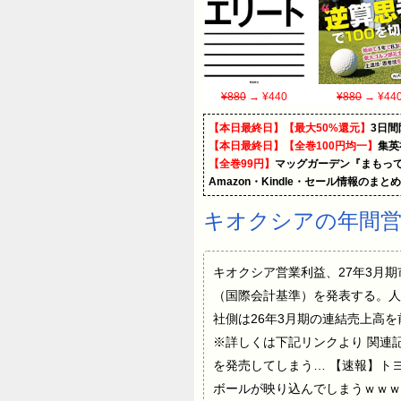
¥880
→ ¥440
¥880
→ ¥44
【本日最終日】【最大50%還元】
3日間
【本日最終日】【全巻100円均一】
集英
【全巻99円】
マッグガーデン『まもって
Amazon・Kindle・セール情報のまと
キオクシアの年間
キオクシア営業利益、27年3月期
（国際会計基準）を発表する。人
社側は26年3月期の連結売上高を前の
※詳しくは下記リンクより 関連
を発売してしまう… 【速報】ト
ボールが映り込んでしまうｗｗｗ