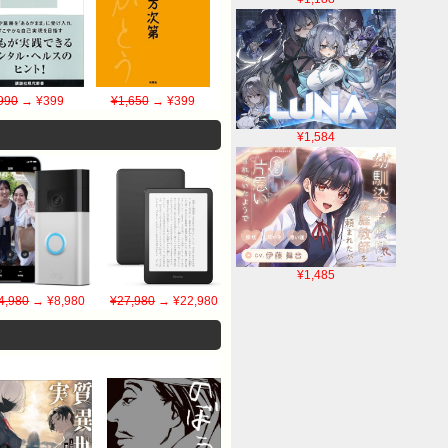
990
→ ¥399
¥1,650
→ ¥399
¥1,584
¥1,485
4,980
→ ¥8,980
¥27,980
→ ¥22,980