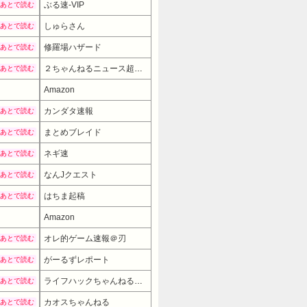
ぶる速-VIP
あとで読む
しゅらさん
あとで読む
修羅場ハザード
あとで読む
２ちゃんねるニュース超速まとめ＋
あとで読む
Amazon
カンダタ速報
あとで読む
まとめブレイド
あとで読む
ネギ速
あとで読む
なんJクエスト
あとで読む
はちま起稿
あとで読む
Amazon
オレ的ゲーム速報＠刃
あとで読む
がーるずレポート
あとで読む
ライフハックちゃんねる弐式
あとで読む
カオスちゃんねる
あとで読む