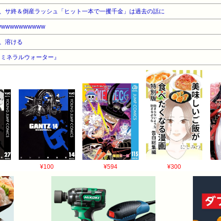
、サ終＆倒産ラッシュ「ヒット一本で一攫千金」は過去の話に
wwwwwwwwww
、溶ける
『ミネラルウォーター』
¥100
¥594
¥300