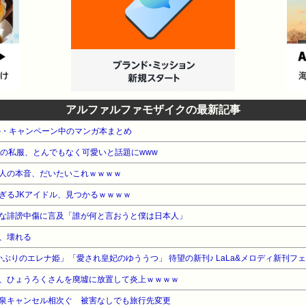
アルファルファモザイクの最新記事
ル・キャンペーン中のマンガ本まとめ
）の私服、とんでもなく可愛いと話題にwww
人の本音、だいたいこれｗｗｗｗ
ぎるJKアイドル、見つかるｗｗｗｗ
な誹謗中傷に言及「誰が何と言おうと僕は日本人」
、壊れる
土かぶりのエレナ姫」「愛され皇妃のゆううつ」 待望の新刊♪ LaLa&メロディ新刊フ
、ひょうろくさんを廃墟に放置して炎上ｗｗｗｗ
泉キャンセル相次ぐ 被害なしでも旅行先変更