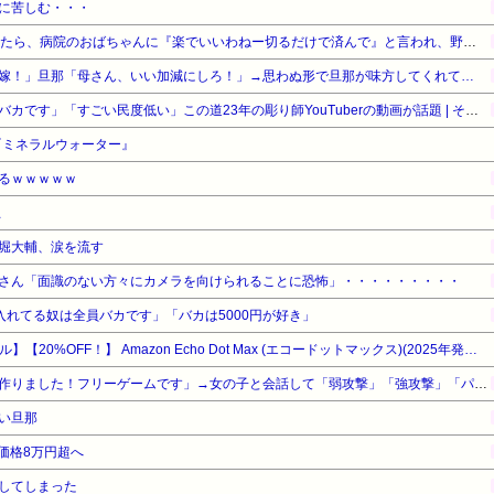
に苦しむ・・・
予定日10日過ぎて帝王切開したら、病院のおばちゃんに『楽でいいわねー切るだけで済んで』と言われ、野良妊婦認定までされた話
嫁！」旦那「母さん、いい加減にしろ！」→思わぬ形で旦那が味方してくれて…
「タトゥー入れてる奴は全員バカです」「すごい民度低い」この道23年の彫り師YouTuberの動画が話題 | その民度の低いバカから金巻き上げる商売してるコイツが一番バカってことか
『ミネラルウォーター』
るｗｗｗｗｗ
止
堀大輔、涙を流す
さん「面識のない方々にカメラを向けられることに恐怖」・・・・・・・・・
ゥー入れてる奴は全員バカです」「バカは5000円が好き」
【Amazonデバイスサマーセール】【20%OFF！】 Amazon Echo Dot Max (エコードットマックス)(2025年発売) - Alexaスピーカー、部屋中に広がるサウンド、スマートホームハブ内蔵、グレーシャーホワイト
「ソウルライクの恋愛ゲーム作りました！フリーゲームです」→女の子と会話して「弱攻撃」「強攻撃」「パリィ」「ローリング」を選ぶガチでダークソウルなんだがｗｗｗｗｗ
い旦那
価格8万円超へ
してしまった