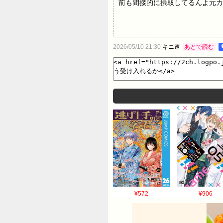
前も間接的に摂取してるんよ元カ
2026/05/10 21:30
キニ速
あとで読む
¥572
¥906