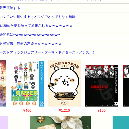
限界突破する
いくていい匂いするけどマジでとんでもなく無能
生に秘めた夢を語って通報されるｗｗｗｗｗｗｗ
題にwwwwwwwwwwwwwwwwww
財務官僚、異例の左遷ｗｗｗｗｗｗｗｗ
ティーストア（ラグジュアリー・ダーマ・ドクターズ・メンズ…）
¥460
¥1,210
¥100