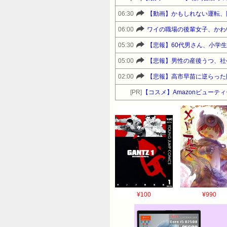
06:30
【動画】かもしれない運転、
06:00
ワイの職場の後輩女子、かわ
05:30
【悲報】60代男さん、小学
05:00
【悲報】男性の産後うつ、社会問
02:00
【悲報】高市早苗に逆らった
[PR]
【コスメ】Amazonビュー
¥100
¥990