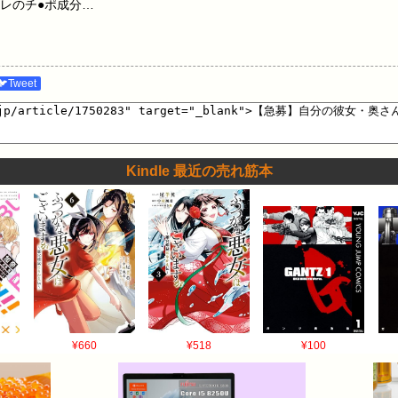
レのチ●ポ成分…
🐦Tweet
Kindle 最近の売れ筋本
¥660
¥518
¥100