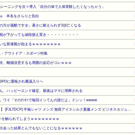
トレーニングを次々導入「自分の体で人体実験したくなっちゃう」
ゅ 本名をさらりと告白
の方が過酷です女」暑さに耐えられず3頭亡くなる
税が下がっても値段据え置き・・・・・・・・・
いな新連載が始まるｗｗｗｗｗｗｗｗ
ーム・アウトドア・スポーツ特集
夫、離婚決意するも周囲の反応がコレｗｗｗ
BPOに通報され審議入りへ
ん、ハッピーエンド確定、最後はママに埋葬される
！」ワイ「そのﾁﾝﾁﾝで毎回イッてんの誰だよ」ドンッ！wwww
【タイムセール】【24%OFF！】 [FJLTDCP] 半袖シャツ メンズ 無痕アイスシルク夏服メンズ ビジネスカジュアル 通気性 速乾 無地 高級素材 ストレッチ 速乾シルクのような肌触り ノーアイロン トップス多色展開-white-XL
いを触られてしまうｗｗｗｗｗｗｗｗ
出会った結果とんでもないことになるｗｗｗｗｗｗ