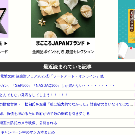
最近読まれている記事
WA 電撃文庫 超感謝フェア2026①『ソードアート・オンライン』他
カン』『S&P500』『NASDAQ100』しか買わない・・・・・・・・・
とんでもない発表をしてしまう！！！！！
【速報】高市政権、エース級の財務官僚・一松旬氏を左遷「彼は協力的でなかった」財務省の言いなりではないことが判明
線。負債を埋めるため政府が過半数の株式を引き受ける
術室の防犯カメラ映像、公開される
・キャンペーン中のマンガ本まとめ