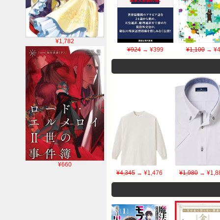
¥1,782
¥924
→ ¥399
¥1,100
→ ¥4
¥660
¥4,345
→ ¥1,476
¥1,980
→ ¥1,8