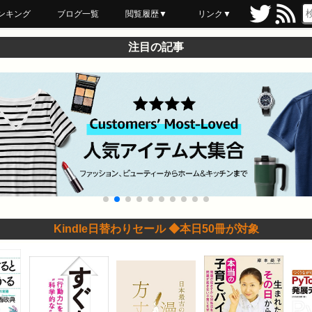
ンキング
ブログ一覧
閲覧履歴▼
リンク▼
ブックマーク
最近読んだ
あとで読む
ネットスーパー
飲食店舗用品
セール情報
注目の記事
Kindle日替わりセール ◆本日50冊が対象