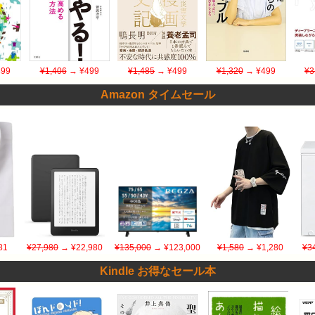
99
¥1,406
→ ¥499
¥1,485
→ ¥499
¥1,320
→ ¥499
¥3
Amazon タイムセール
81
¥27,980
→ ¥22,980
¥135,000
→ ¥123,000
¥1,580
→ ¥1,280
¥3
Kindle お得なセール本