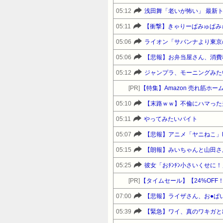
05:12
浅田舞「老いが怖い」 最新
05:11
【衝撃】きゃりーぱみゅぱみ
05:06
ライオン「サバンナより東京
05:06
【悲報】お弁当屋さん、消費
05:12
ジャンプラ、モーニングみた
[PR]
【特集】Amazon 売れ筋ホ
05:10
【末路ｗｗ】不倫にハマった
05:11
やってみたいバイト
05:07
【悲報】アニメ「ヤニねこ」
05:15
【朗報】みいちゃんと山田さ
05:25
彼女「おﾁﾝﾁﾝ小さいくせに
[PR]
07:00
【悲報】ライザさん、お●ぱ
05:39
【緊急】ワイ、真のワキガと