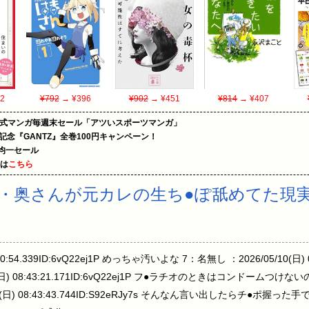
2
¥792
→ ¥396
¥902
→ ¥451
¥814
→ ¥407
on公式マンガ毎週末セール「アツいスポーツマンガ」
年記念『GANTZ』全巻100円キャンペーン！
円均一セール
めは
こちら
・奥さんが元カレの生ち●ぽ舐めてた現
40:54.339ID:6vQ22ej1P めっちゃ汚いよな 7：名無し ：2026/05/10(日) 08
0(日) 08:43:21.171ID:6vQ22ej1P フ●ラチオのときはコンドーム
10(日) 08:43:43.744ID:S92eRJy7s そんなん言い出したらチ●ポ