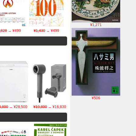
¥1,271
,828
→ ¥499
¥1,430
→ ¥499
¥506
4,800
→ ¥28,500
¥19,800
→ ¥16,830