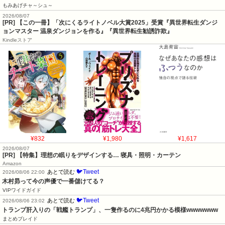
もみあげチャ～シュ～
2026/08/07
[PR] 【この一冊】「次にくるライトノベル大賞2025」受賞『異世界転生ダンジ
ョンマスター 温泉ダンジョンを作る』『異世界転生勧誘詐欺』
Kindleストア
¥832
¥1,980
¥1,617
2026/08/07
[PR] 【特集】理想の眠りをデザインする… 寝具・照明・カーテン
Amazon
🐦Tweet
あとで読む
2026/08/06 22:00
木村昴って今の声優で一番儲けてる？
VIPワイドガイド
🐦Tweet
あとで読む
2026/08/06 23:02
トランプ肝入りの「戦艦トランプ」、一隻作るのに4兆円かかる模様wwwwwww
まとめブレイド