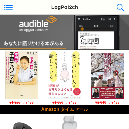
LogPo!2ch
Kindle日替わりセール ◆本日50冊が対象
¥1,320
→ ¥499
¥1,650
→ ¥499
¥2,640
→ ¥499
Amazon タイムセール