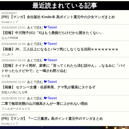
最近読まれている記事
2026/08/07
[PR] 【マンガ】全出版社 Kindle本 高ポイント還元中の少女マンガまとめ
Kindleストア
🐦Tweet
あとで読む
2026/08/06 23:01
【悲報】中川翔子(41)「Xはもう愚痴だらけだから開きたくない」
なんJ PRIDE
🐦Tweet
あとで読む
2026/08/06 22:09
【画像】JK、三人以上になるとパ●ツ気にしなくなる法則ｗｗｗｗｗｗｗｗ
うしみつ
🐦Tweet
あとで読む
2026/08/07 00:25
【悲報】ナイナイ岡村、家事に「言ってくれたら済む話やん」→なるみに「バイ
トやったらクビやで」と一喝され黙り込む
ネギ速
🐦Tweet
あとで読む
2026/08/06 22:07
【画像】 セクシー女優・谷原希美、ナマ乳が最高にヌケるぞ
芸能人の気になる噂
🐦Tweet
あとで読む
2026/08/06 22:07
二軍で無双状態の山川穂高さんが一軍に上がれない理由
フィルダースチョイス
2026/08/07
[PR] 【マンガ】『一二三書房』高ポイント還元中のマンガまとめ
Kindleストア