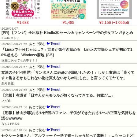
¥1,683
¥1,485
¥2,156 (+1,066pt)
2026/08/07
[PR] 【マンガ】全出版社 Kindle本 セール＆キャンペーン中の少女マンガまとめ
Kindleストア
🐦Tweet
あとで読む
2026/08/06 21:55
「Linuxで十分じゃね…？」世界が気付き始める　Linuxの市場シェアが初めて1
0%超える　Windows窮地  [8/6]
国難にあってもの申す！！
🐦Tweet
あとで読む
2026/08/06 21:57
友達の子(小4男児)「サンタさんにswitchお願いしたの！」しかし友達は「高くて
すぐ飽きるかもしれない物は買えないからwiiにした」と言っててモヤモヤ。
怒り新党
🐦Tweet
あとで読む
2026/08/06 21:55
【悲報】有識者「日本人からモラルが無くなってきてる。何故だ…」
ネギ速
🐦Tweet
あとで読む
2026/08/06 21:56
【朗報】檜山沙耶(おさや)伝説のファン、子供ができたおさやへの正直な気持ちを
語るwwwww
なんJ PRIDE
🐦Tweet
あとで読む
2026/08/07 01:00
セクシー女優さん「アルファード一括で買っちゃう私って素敵！」→ツッコミど