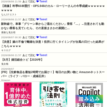
🐦Tweet
あとで読む
2026/08/06 21:59
【画像】昨季60本塁打・OPS.948のカル・ローリーさんの今季成績ｗｗｗｗｗｗ
ｗｗｗｗ
なんJクエスト
🐦Tweet
あとで読む
2026/08/06 21:57
新幹線で。車掌「グリーン車からご退出ください」乗客「…」→注意されても動
かない乗客を見ていたら、その直後まさかの展開に…
素敵な鬼女様
🐦Tweet
あとで読む
2026/08/07 00:30
【決意】嫁の不倫で離婚を決意！役所に行くタイミングが台風の日だった結果が
こちらｗｗｗｗ
キスログ
🐦Tweet
あとで読む
2026/08/06 21:57
【8月】婚活総合トピ【2026年】
鬼女梅
2026/08/07
[PR] 【生鮮食品を最短2時間でお届け！】毎日のお買い物に Amazonネットスー
パー（ライフ・バロー・成城石井）
Amazon