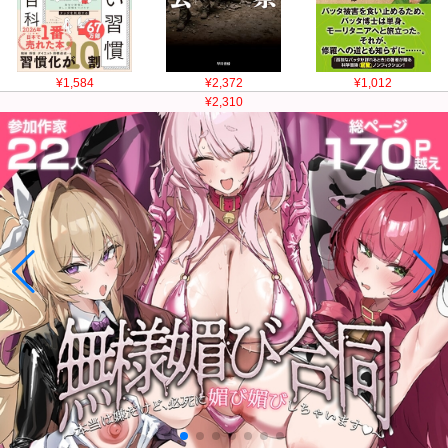
¥1,584
¥2,372
¥1,012
¥2,310