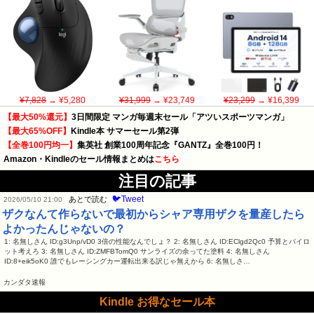
¥7,828
→ ¥5,280
¥31,999
→ ¥23,749
¥23,299
→ ¥16,399
【最大50%還元】
3日間限定 マンガ毎週末セール「アツいスポーツマンガ」
【最大65%OFF】
Kindle本 サマーセール第2弾
【全巻100円均一】
集英社 創業100周年記念『GANTZ』全巻100円！
Amazon・Kindleのセール情報まとめは
こちら
注目の記事
🐦Tweet
あとで読む
2026/05/10 21:00
ザクなんて作らないで最初からシャア専用ザクを量産したら
よかったんじゃないの？
1: 名無しさん ID:g3Unp/vD0 3倍の性能なんでしょ？ 2: 名無しさん ID:EClgd2Qc0 予算とパイロ
ット考えろ 3: 名無しさん ID:ZMFBTomQ0 サンライズの余ってた塗料 4: 名無しさん
ID:8+eik5oK0 誰でもレーシングカー運転出来る訳じゃ無えから 6: 名無しさ…
カンダタ速報
Kindle お得なセール本