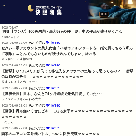
2026/08/07
[PR] 【マンガ】400円未満・最大98%OFF！割引中の作品が盛りだくさん！
Kindleストア
🐦Tweet
あとで読む
2026/08/06 22:00
セクシー系アカウントの美人女性「20歳でアルファードを一括で買っちゃう私っ
て素敵」→とんでもないものが映り込んでしまい、終わる
オレ的ゲーム速報＠刃
🐦Tweet
あとで読む
2026/08/06 22:08
【衝撃】Q：ムスリム移民って移住先をアッラーの土地って思ってるの？ → 衝撃
の回答がコチラ → ｗｗｗｗｗｗｗｗｗｗｗｗｗｗ
政経ワロスまとめニュース♪
🐦Tweet
あとで読む
2026/08/06 22:00
【戦後最長】日本、なんと74ヶ月連続で景気回復していた‥‥
ライフハックちゃんねる弐式
🐦Tweet
あとで読む
2026/08/06 23:03
【画像】乳も無いくせにビキニになる女子ｗｗｗｗｗｗｗｗｗｗｗｗｗｗｗｗｗ
ｗｗｗｗｗｗｗ
いたしん！
🐦Tweet
あとで読む
2026/08/06 22:00
隣家のエアコン室外機バトル、ついに限界突破ｗｗｗｗｗｗ