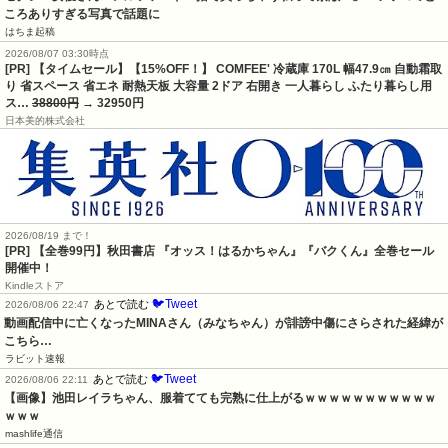
ころありすぎる写真で話題に
はちま起稿
2026/08/07 03:30時点
[PR] 【タイムセール】【15%OFF！】 COMFEE' 冷蔵庫 170L 幅47.9㎝ 自動霜取
り 省スペース 省エネ 耐熱天板 大容量 2ドア 右開き 一人暮らし ふたり暮らし用
ス…
38800円
→ 32950円
日本美的株式会社
2026/08/19 まで！
[PR]
【全巻99円】秋田書店 『オッス！はるかちゃん』『バクくん』全巻セール
開催中！
Kindleストア
🐦Tweet
あとで読む
2026/08/06 22:47
動画配信中に亡くなったMINAさん（みなちゃん）が誹謗中傷にさらされた経緯が
こちら…
ラビット速報
🐦Tweet
あとで読む
2026/08/06 22:11
【画像】池田レイラちゃん、服着てても完熟に仕上がるｗｗｗｗｗｗｗｗｗｗｗ
ｗｗｗ
mashlife通信