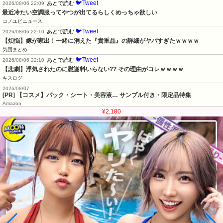
🐦Tweet
あとで読む
2026/08/06 22:09
最近冷たい空調服ってやつが出てるらしくめっちゃ欲しい
コノユビニュース
🐦Tweet
あとで読む
2026/08/06 22:10
【煩悩】嫁が家出！一緒に消えた『貴重品』の詳細がヤバすぎたｗｗｗｗ
気団まとめ
🐦Tweet
あとで読む
2026/08/06 22:10
【悲劇】浮気されたのに慰謝料いらない?? その理由がコレｗｗｗｗ
キスログ
2026/08/07
[PR] 【コスメ】パック・シート・美容液… サンプル付き・限定品特集
Amazon
¥2,180