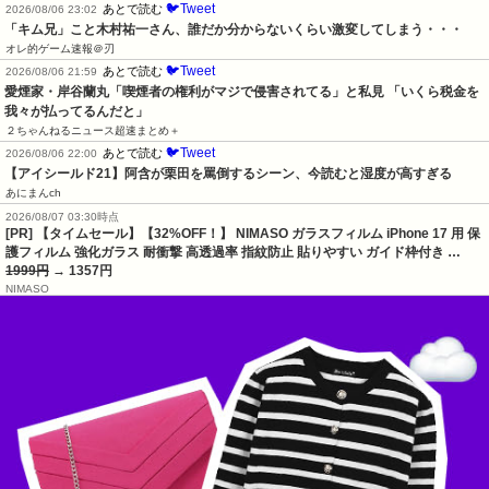
🐦Tweet
あとで読む
2026/08/06 23:02
「キム兄」こと木村祐一さん、誰だか分からないくらい激変してしまう・・・
オレ的ゲーム速報＠刃
🐦Tweet
あとで読む
2026/08/06 21:59
愛煙家・岸谷蘭丸「喫煙者の権利がマジで侵害されてる」と私見 「いくら税金を
我々が払ってるんだと」
２ちゃんねるニュース超速まとめ＋
🐦Tweet
あとで読む
2026/08/06 22:00
【アイシールド21】阿含が栗田を罵倒するシーン、今読むと湿度が高すぎる
あにまんch
2026/08/07 03:30時点
[PR] 【タイムセール】【32%OFF！】 NIMASO ガラスフィルム iPhone 17 用 保
護フィルム 強化ガラス 耐衝撃 高透過率 指紋防止 貼りやすい ガイド枠付き …
1999円
→ 1357円
NIMASO