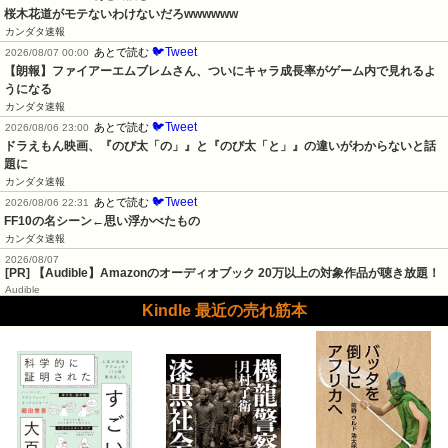
桜木花道がモテないわけないだろwwwwww
カンダタ速報
🐦Tweet
あとで読む
2026/08/07 00:00
【朗報】ファイアーエムブレムさん、ついにキャラ成長率がゲーム内で見れるよ
うになる
カンダタ速報
🐦Tweet
あとで読む
2026/08/06 23:00
ドラえもん映画、『のび太「の」』と『のび太「と」』の違いがわからないと話
題に
カンダタ速報
🐦Tweet
あとで読む
2026/08/06 22:31
FF10の名シーン←思い浮かべたもの
カンダタ速報
2026/08/07
[PR] 【Audible】Amazonのオーディオブック 20万以上の対象作品が聴き放題！
Audible
Kindle 最近の売れ筋本