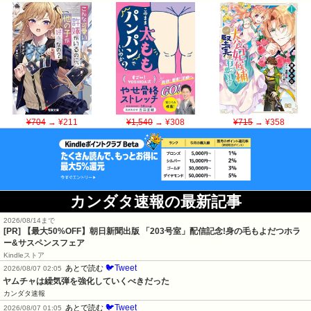
¥704
→ ¥211
¥1,540
→ ¥308
¥715
→ ¥358
カンダタ速報の最新記事
2026/08/14まで
[PR] 【最大50%OFF】朝日新聞出版 「203号室」配信記念!身の毛もよだつホラ
ー&サスペンスフェア
Kindleストア
🐦Tweet
あとで読む
2026/08/07 02:05
ヤムチャは繰気弾を強化していくべきだった
カンダタ速報
🐦Tweet
あとで読む
2026/08/07 01:05