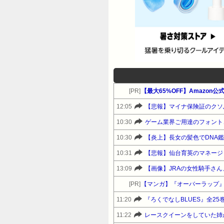
[PR]
【最大65%OFF】Amazon
12:05
【悲報】マイナ保険証のクソ
10:30
ゲーム業界ご用達のフォント、
10:30
【炎上】長女の髪色でDNA
10:31
【悲報】仙台育英のマネージ
13:09
【画像】JRAの女性騎手さ
[PR]
【マンガ】『オーバーラップ
11:20
11:22
レースクイーンをしていた姉