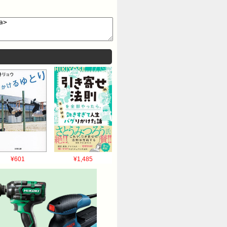
¥601
¥1,485