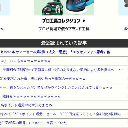
最近読まれている記事
公式 Kindle本 サマーセール第2弾（人文・思想）『エッセンシャル思考』他
ぶり、バレるｗｗｗｗｗｗｗｗｗ
年間料金“53倍”かつ“更新毎に値上げ”のありえない契約により多数撤退へ・・・
鑑定を要求された嫁、夫に言い放った衝撃の一言ｗｗｗｗ
ャー、首をひねっただけでなぜかウインクしたことにされてしまうｗｗｗ
ん、陰好みｗｗｗｗｗｗｗｗｗｗｗｗｗｗ
』高ポイント還元中のマンガまとめ
『ろくでなしBLUES』全25巻すべて「50％ポイント還元」セール！8,930円分返ってくる！全42巻分収録の文庫版！ヤンキー漫画の頂点！ジャンプ黄金期の伝説的な傑作
が『ZARDの坂井』についてこう言っていた