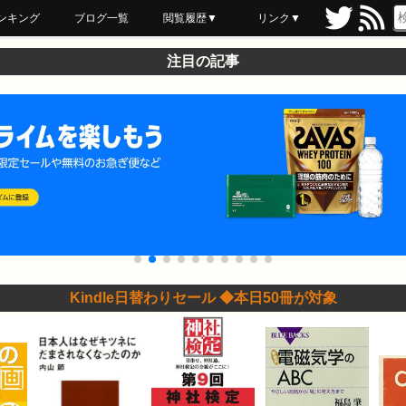
ンキング
ブログ一覧
閲覧履歴▼
リンク▼
ブックマーク
最近読んだ
あとで読む
ネットスーパー
飲食店舗用品
セール情報
注目の記事
Kindle日替わりセール ◆本日50冊が対象