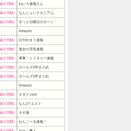
ねいろ速報さん
あとで読む
なんじぇいスタジアム
あとで読む
ずっと日曜日のターン
あとで読む
Amazon
日刊やきう速報
あとで読む
鬼女の浮気速報
あとで読む
軍事・ミリタリー速報
あとで読む
ガールズVIPまとめ
あとで読む
ガールズVIPまとめ
あとで読む
Amazon
9980円
→ 7980円 （15:00時点）
オタク.com
あとで読む
なんJクエスト
あとで読む
ネギ速
あとで読む
わんこーる速報！
あとで読む
ゲーム魔人
あとで読む