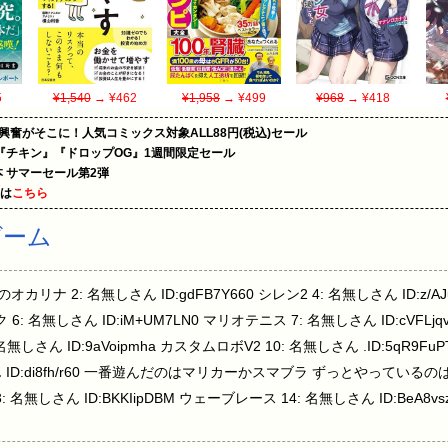
5
¥1,540
→ ¥462
¥1,958
→ ¥499
¥968
→ ¥418
の興奮がそこに！人気コミックス対象ALL88円(税込)セール
『チキン』『ドロップOG』1週間限定セール
le本 サマーセール第2弾
めは
こちら
ゲーム
 時のオカリナ 2: 名無しさん ID:gdFB7Y660 シレン2 4: 名無しさん ID:z/
 6: 名無しさん ID:iM+UM7LN0 マリオテニス 7: 名無しさん ID:cVFLj
9: 名無しさん ID:9aVoipmha カスタムロボV2 10: 名無しさん .ID:5q
 ID:di8fh/r60 一番遊んだのはマリカーかスマブラ ずっとやっているの
13: 名無しさん ID:BKKIipDBM ウェーブレース 14: 名無しさん ID:Be