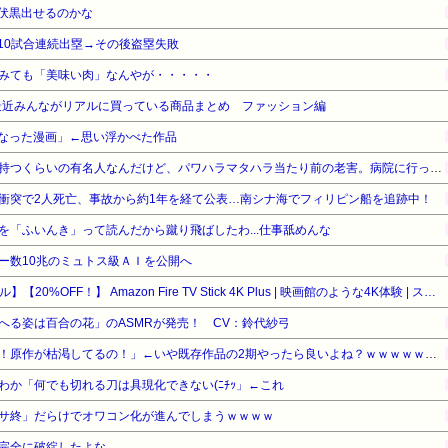
伏黒出せるのかな
10試合連続出塁→その後盗塁失敗
みても「美味い肉」なんやが・・・・・
最近みんながリアルに買っている商品まとめ ファッション編
なった漫画」←思い浮かべた作品
社長はラジオ番組の冠番組を持つくらいの有名人なんだけど、パワハラマタハラ当たり前の老害。病院に行っただけで退職勧告を受けた。社長「労基に言うなよ！」と言うけれど…→
衝突で2人死亡、事故から約1年を経て公表…南シナ海でフィリピン船を追跡中！
を「ふいんき」って読んだから蹴り飛ばしたわ...仕事舐めんな
ー数10兆のミュトス級ＡＩを公開へ
【Amazonデバイスサマーセール】【20%OFF！】 Amazon Fire TV Stick 4K Plus | 映画館のような4K体験 | ストリーミングメディアプレイヤー
へる姿は百合の花」のASMRが発売！ CV：鈴代紗弓
【悲報】アニメ業界「助けて！原作が枯渇してるの！」←いや既存作品の2期やったら良いよね？ｗｗｗｗｗｗｗｗｗｗ
わか「何でも切れる刀は具現化できない(ﾆﾁｯ」←これ
サ終」だらけでオワコン化が進んでしまうｗｗｗｗ
完全に破綻したよな