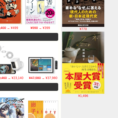
,400
→ ¥499
¥990
→ ¥399
¥770
,460
→ ¥23,140
¥47,980
→ ¥37,980
¥1,496