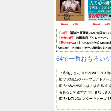
¥726
→ ¥363
¥990
→ ¥49
【88円】
講談社 夏電書2026 無限大∞
【全巻99円】
秋田書店 『クローバー』
【最大65%OFF】
Amazon公式 Kind
Amazon・Kindle・セール情報のまと
64で一番おもろい
1: 名無しさん .ID:5qR9FuPT0
ID:VftXML1e0 パーフェクトダーク
ID:BeA8vszW0 ぷよぷよSUN 
もあるし64強すぎ 11: 名無しさん
ID:7z4z7LvOa スターウォーズ 