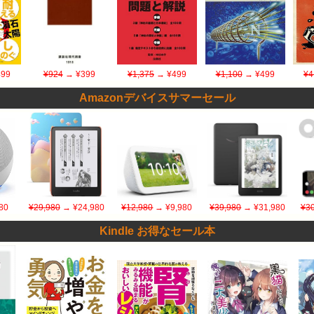
99
¥924
→ ¥399
¥1,375
→ ¥499
¥1,100
→ ¥499
¥4
Amazonデバイスサマーセール
80
¥29,980
→ ¥24,980
¥12,980
→ ¥9,980
¥39,980
→ ¥31,980
¥30
Kindle お得なセール本