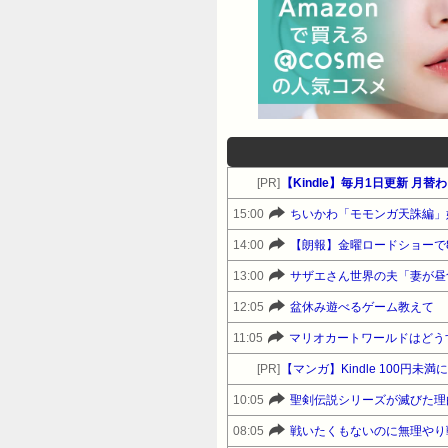
[PR]
【Kindle】毎月1日更新 
15:00
ちいかわ「モモンガ天誅編」
14:00
【朗報】金曜ロードショーで8
13:00
サザエさん世界の夫「妻が昼
12:05
盆休み遊べるゲーム教えて
11:05
マリオカートワールドはどう
[PR]
【マンガ】Kindle 100円
10:05
聖剣伝説シリーズが滅びた理
08:05
戦いたくもないのに無理やり