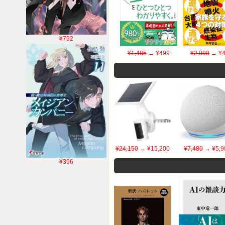
¥792
¥1,485
→ ¥499
¥2,090
→ ¥4
¥24,150
→ ¥15,200
¥7,480
→ ¥5,9
¥396