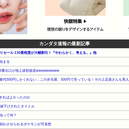
カンダタ速報の最新記事
月替わりセール 130冊程度が大幅割引！『やわらかく、考える。』他
始まる
番出口が地上波初放送wwwwwwwww
食代500円しかくれない…この弁当屋、500円で売っている！その上店員さんも美
すればよかったのか
未満に値下げされたタイトル
由って何？
戦わさせられるポケモンが可哀想