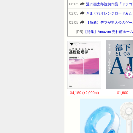
06:05
漫☆画太郎読切作品「ドラゴ
02:05
きまぐれオレンジロードみた
01:05
【急募】デブが主人公のゲー
[PR]
【特集】Amazon 売れ筋ホ
¥4,180 (+2,090pt)
¥1,800