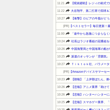
11:21
【呪術廻戦】レジィの術式で
11:22
大谷翔平、第二打席で四球＆
10:27
【衝撃】ロピアの牛脂がどう
[PR]
【ベストセラー】毎日更新！
11:00
「途中から急激につまらなく
10:24
10:26
中国海警局と中国海軍の船が
10:25
派遣のオッサンが「雰囲気」
10:27
Ｔｉｋｔｏｋ社、パラメータ
[PR]
10:23
【朗報】「上伊那ぼたん、酔
10:26
10:26
【悲報】ハンターハンターに
10:25
【悲報】スマホゲー業界、「
10:25
家庭用ゲーム機ビジネスって