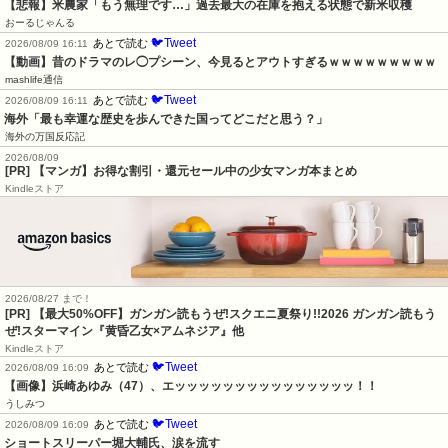
【悲報】米農家「もう無理です…」過去最大の在庫を抱える状態で新米収穫
おーるじゃんる
🐦Tweet
あとで読む
2026/08/09 16:11
【動画】昔のドラマのレ◯プシーン、今見るとアウトすぎるｗｗｗｗｗｗｗｗｗ
mashlife通信
🐦Tweet
あとで読む
2026/08/09 16:11
海外「最も幸運な歴史を歩んできた国ってどこだと思う？」
海外の万国反応記
2026/08/09
[PR] 【マンガ】お得な割引・還元セール中の少女マンガ本まとめ
Kindleストア
2026/08/27 まで！
[PR]
【最大50%OFF】ガンガン読もうぜ!スクエニ夏祭り!!2026 ガンガン読もう
ぜ!スターマイン『黄昏乙女×アムネジア』他
Kindleストア
🐦Tweet
あとで読む
2026/08/09 16:09
【画像】浜崎あゆみ（47）、エッッッッッッッッッッッッッッッ！！
うしみつ
🐦Tweet
あとで読む
2026/08/09 16:09
ショートスリーパー堀大輔氏、涙を流す