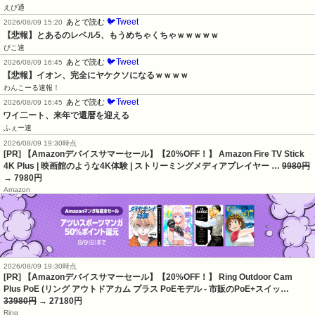
えび通
🐦Tweet
あとで読む
2026/08/09 15:20
【悲報】とあるのレベル5、もうめちゃくちゃｗｗｗｗｗ
ぴこ速
🐦Tweet
あとで読む
2026/08/09 16:45
【悲報】イオン、完全にヤケクソになるｗｗｗｗ
わんこーる速報！
🐦Tweet
あとで読む
2026/08/09 16:45
ワイ二ート、来年で還暦を迎える
ふぇー速
2026/08/09 19:30時点
[PR] 【Amazonデバイスサマーセール】【20%OFF！】 Amazon Fire TV Stick
4K Plus | 映画館のような4K体験 | ストリーミングメディアプレイヤー …
9980円
→ 7980円
Amazon
2026/08/09 19:30時点
[PR] 【Amazonデバイスサマーセール】【20%OFF！】 Ring Outdoor Cam
Plus PoE (リング アウトドアカム プラス PoEモデル - 市販のPoE+スイッ…
33980円
→ 27180円
Ring