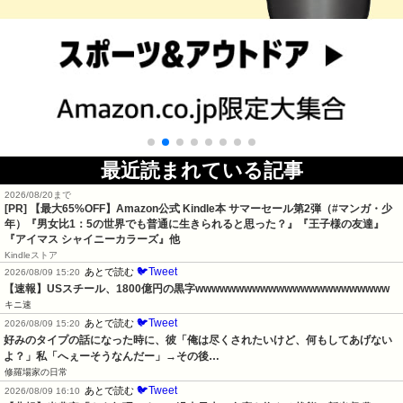
最近読まれている記事
2026/08/20まで
[PR]
【最大65%OFF】Amazon公式 Kindle本 サマーセール第2弾（#マンガ・少
年）『男女比1：5の世界でも普通に生きられると思った？』『王子様の友達』
『アイマス シャイニーカラーズ』他
Kindleストア
🐦Tweet
あとで読む
2026/08/09 15:20
【速報】USスチール、1800億円の黒字wwwwwwwwwwwwwwwwwwwwwwww
キニ速
🐦Tweet
あとで読む
2026/08/09 15:20
好みのタイプの話になった時に、彼「俺は尽くされたいけど、何もしてあげない
よ？」私「へぇーそうなんだー」→その後…
修羅場家の日常
🐦Tweet
あとで読む
2026/08/09 16:10