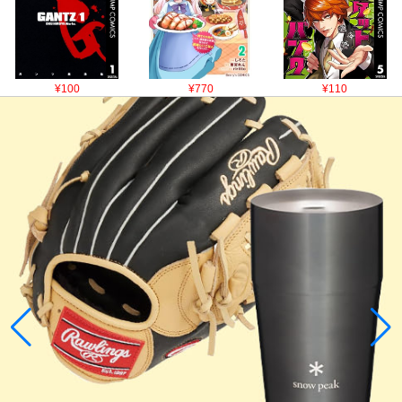
¥100
¥770
¥110