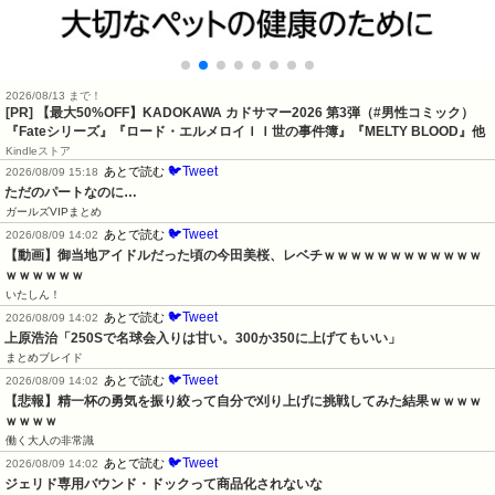
2026/08/13 まで！
[PR]
【最大50%OFF】KADOKAWA カドサマー2026 第3弾（#男性コミック）
『Fateシリーズ』『ロード・エルメロイＩＩ世の事件簿』『MELTY BLOOD』他
Kindleストア
🐦Tweet
あとで読む
2026/08/09 15:18
ただのパートなのに…
ガールズVIPまとめ
🐦Tweet
あとで読む
2026/08/09 14:02
【動画】御当地アイドルだった頃の今田美桜、レベチｗｗｗｗｗｗｗｗｗｗｗｗ
ｗｗｗｗｗｗ
いたしん！
🐦Tweet
あとで読む
2026/08/09 14:02
上原浩治「250Sで名球会入りは甘い。300か350に上げてもいい」
まとめブレイド
🐦Tweet
あとで読む
2026/08/09 14:02
【悲報】精一杯の勇気を振り絞って自分で刈り上げに挑戦してみた結果ｗｗｗｗ
ｗｗｗｗ
働く大人の非常識
🐦Tweet
あとで読む
2026/08/09 14:02
ジェリド専用バウンド・ドックって商品化されないな