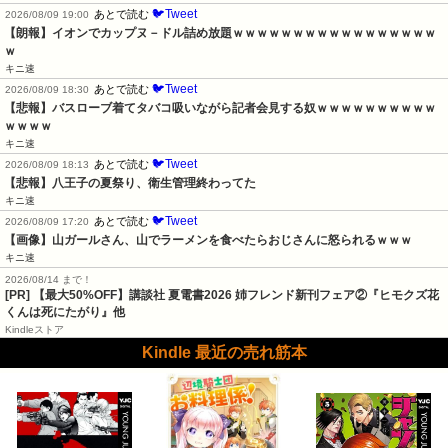
🐦Tweet
あとで読む
2026/08/09 19:00
【朗報】イオンでカップヌ－ドル詰め放題ｗｗｗｗｗｗｗｗｗｗｗｗｗｗｗｗｗ
ｗ
キニ速
🐦Tweet
あとで読む
2026/08/09 18:30
【悲報】バスローブ着てタバコ吸いながら記者会見する奴ｗｗｗｗｗｗｗｗｗｗ
ｗｗｗｗ
キニ速
🐦Tweet
あとで読む
2026/08/09 18:13
【悲報】八王子の夏祭り、衛生管理終わってた
キニ速
🐦Tweet
あとで読む
2026/08/09 17:20
【画像】山ガールさん、山でラーメンを食べたらおじさんに怒られるｗｗｗ
キニ速
2026/08/14 まで！
[PR] 【最大50%OFF】講談社 夏電書2026 姉フレンド新刊フェア②『ヒモクズ花
くんは死にたがり』他
Kindleストア
Kindle 最近の売れ筋本