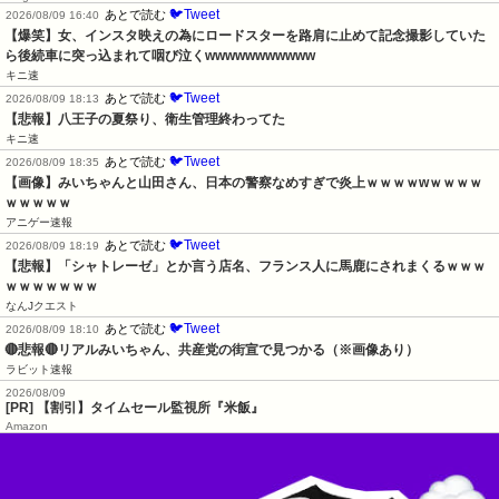
🐦Tweet
あとで読む
2026/08/09 16:40
【爆笑】女、インスタ映えの為にロードスターを路肩に止めて記念撮影していた
ら後続車に突っ込まれて咽び泣くwwwwwwwwwww
キニ速
🐦Tweet
あとで読む
2026/08/09 18:13
【悲報】八王子の夏祭り、衛生管理終わってた
キニ速
🐦Tweet
あとで読む
2026/08/09 18:35
【画像】みいちゃんと山田さん、日本の警察なめすぎで炎上ｗｗｗｗwｗｗｗｗ
ｗｗｗｗｗ
アニゲー速報
🐦Tweet
あとで読む
2026/08/09 18:19
【悲報】「シャトレーゼ」とか言う店名、フランス人に馬鹿にされまくるｗｗｗ
ｗｗｗｗｗｗｗ
なんJクエスト
🐦Tweet
あとで読む
2026/08/09 18:10
🔴悲報🔴リアルみいちゃん、共産党の街宣で見つかる（※画像あり）
ラビット速報
2026/08/09
[PR] 【割引】タイムセール監視所『米飯』
Amazon