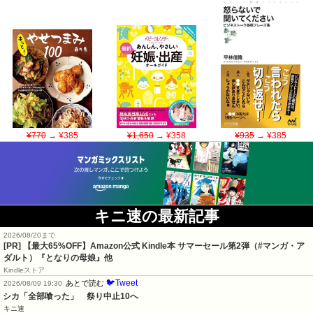
¥770
→ ¥385
¥1,650
→ ¥358
¥935
→ ¥385
キニ速の最新記事
2026/08/20まで
[PR]
【最大65%OFF】Amazon公式 Kindle本 サマーセール第2弾（#マンガ・ア
ダルト）『となりの母娘』他
Kindleストア
🐦Tweet
あとで読む
2026/08/09 19:30
シカ「全部喰った」　祭り中止10へ
キニ速