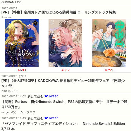
GUNDAM.LOG
2026/08/09
[PR] 【特集】定期おトク便ではじめる防災備蓄 ローリングストック特集
Amazon
¥693
¥862
¥755
2026/08/13 まで！
[PR] 【最大87%OFF】KADOKAWA 長谷敏司デビュー25周年フェア!『円環少
女』他
Kindleストア
🐦Tweet
あとで読む
2026/08/09 14:02
【朗報】Forbes「初代Nintendo Switch、PS2の記録更新に王手　世界一まで残
り150万台」
mutyunのゲーム+αブログ
🐦Tweet
あとで読む
2026/08/09 16:45
「ゼノブレイド ディフィニティブエディション」　Nintendo Switch 2 Edition　
3,713 本