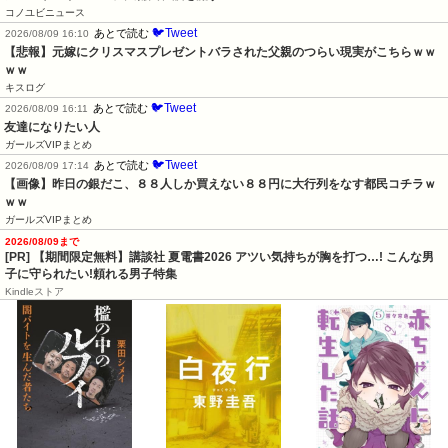
コノユビニュース
🐦Tweet
あとで読む
2026/08/09 16:10
【悲報】元嫁にクリスマスプレゼントバラされた父親のつらい現実がこちらｗｗ
ｗｗ
キスログ
🐦Tweet
あとで読む
2026/08/09 16:11
友達になりたい人
ガールズVIPまとめ
🐦Tweet
あとで読む
2026/08/09 17:14
【画像】昨日の銀だこ、８８人しか買えない８８円に大行列をなす都民コチラｗ
ｗｗ
ガールズVIPまとめ
2026/08/09まで
[PR] 【期間限定無料】講談社 夏電書2026 アツい気持ちが胸を打つ…! こんな男
子に守られたい!頼れる男子特集
Kindleストア