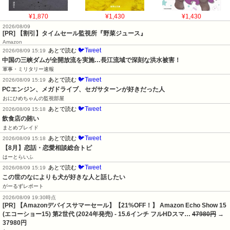
¥1,870
¥1,430
¥1,430
2026/08/09
[PR] 【割引】タイムセール監視所『野菜ジュース』
Amazon
🐦Tweet
あとで読む
2026/08/09 15:19
中国の三峡ダムが全開放流を実施…長江流域で深刻な洪水被害！
軍事・ミリタリー速報
🐦Tweet
あとで読む
2026/08/09 15:19
PCエンジン、メガドライブ、セガサターンが好きだった人
おにひめちゃんの監視部屋
🐦Tweet
あとで読む
2026/08/09 15:18
飲食店の賄い
まとめブレイド
🐦Tweet
あとで読む
2026/08/09 15:18
【8月】恋話・恋愛相談総合トピ
はーとらいふ
🐦Tweet
あとで読む
2026/08/09 15:19
この世のなによりも犬が好きな人と話したい
がーるずレポート
2026/08/09 19:30時点
[PR] 【Amazonデバイスサマーセール】【21%OFF！】 Amazon Echo Show 15
(エコーショー15) 第2世代 (2024年発売) - 15.6インチ フルHDスマ…
47980円
→
37980円