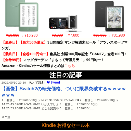
¥19,980
→ ¥16,980
¥8,980
→ ¥7,600
¥39,980
→ ¥31,980
【最終日】【最大50%還元】
3日間限定 マンガ毎週末セール「アツいスポーツマ
ンガ」
【最終日】【全巻100円均一】
集英社 創業100周年記念『GANTZ』全巻100円！
【全巻99円】
マッグガーデン『まもって守護月天！』99円均一！
Amazon・Kindleのセール情報まとめは
こちら
注目の記事
🐦Tweet
あとで読む
2026/05/10 20:30
【画像】Switch2の転売価格、ついに限界突破するｗｗｗｗ
ｗｗｗ
1：名無し ：2026/05/10(日) 14:25:38.256ID:bDV1n8bF8 2：名無し ：2026/05/10(日)
14:25:45.320ID:bDV1n8bF8 いかんでしょ 3：名無し ：2026/05/10(日)
14:25:53.808ID:bDV1n8bF8 どこも完売や 5：名無し ：2026/05/1…
キニ速
Kindle お得なセール本