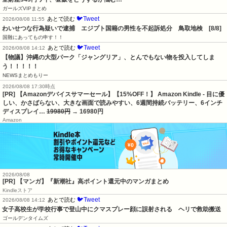
ガールズVIPまとめ
🐦Tweet
あとで読む
2026/08/08 11:55
わいせつな行為疑いで逮捕　エジプト国籍の男性を不起訴処分　鳥取地検　[8/8]
国難にあってもの申す！！
🐦Tweet
あとで読む
2026/08/08 14:12
【物議】沖縄の大型パーク「ジャングリア」、とんでもない物を投入してしま
う！！！！！
NEWSまとめもりー
2026/08/08 17:30時点
[PR] 【Amazonデバイスサマーセール】【15%OFF！】 Amazon Kindle - 目に優
しい、かさばらない、大きな画面で読みやすい、6週間持続バッテリー、6インチ
ディスプレイ…
19980円
→ 16980円
Amazon
2026/08/08
[PR] 【マンガ】『新潮社』高ポイント還元中のマンガまとめ
Kindleストア
🐦Tweet
あとで読む
2026/08/08 14:12
女子高校生が学校行事で登山中にクマスプレー顔に誤射される　ヘリで救助搬送
ゴールデンタイムズ