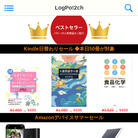
LogPo!2ch
Kindle日替わりセール ◆本日50冊が対象
¥1,650
→ ¥499
¥1,980
→ ¥499
¥3,520
→ ¥499
Amazonデバイスサマーセール