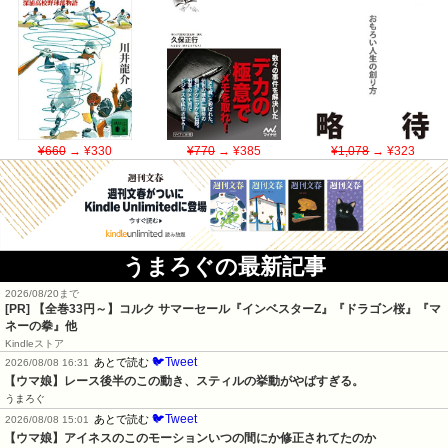
¥660
→ ¥330
¥770
→ ¥385
¥1,078
→ ¥323
うまろぐの最新記事
2026/08/20まで
[PR]
【全巻33円～】コルク サマーセール『インベスターZ』『ドラゴン桜』『マ
ネーの拳』他
Kindleストア
🐦Tweet
あとで読む
2026/08/08 16:31
【ウマ娘】レース後半のこの動き、スティルの挙動がやばすぎる。
うまろぐ
🐦Tweet
あとで読む
2026/08/08 15:01
【ウマ娘】アイネスのこのモーションいつの間にか修正されてたのか