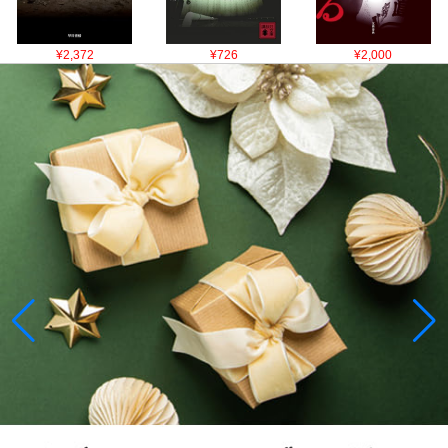
¥2,372
¥726
¥2,000