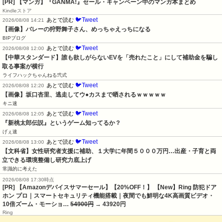
[PR] 【マンガ】『GANMA!』セール・キャンペーン中のマンガ本まとめ
Kindleストア
🐦Tweet
あとで読む
2026/08/08 14:21
【画像】バレーの狩野舞子さん、めっちゃえっちになる
BIPブログ
🐦Tweet
あとで読む
2026/08/08 12:00
【中華スタンダード】誰も欲しがらないEVを「売れたこと」にして補助金を騙し
取る事案が横行
ライフハックちゃんねる弐式
🐦Tweet
あとで読む
2026/08/08 12:20
【画像】坂口杏里、逃走してウ●カスまで晒されるｗｗｗｗｗ
キニ速
🐦Tweet
あとで読む
2026/08/08 12:05
『新桃太郎伝説』というゲーム知ってるか？
げぇ速
🐦Tweet
あとで読む
2026/08/08 13:00
【文科省】女性研究者支援に補助、１大学に年間５０００万円…出産・子育と両
立できる環境整備し研究力底上げ
常識的に考えた
2026/08/08 17:30時点
[PR] 【Amazonデバイスサマーセール】【20%OFF！】 【New】Ring 防犯ドア
ホン プロ｜スマートセキュリティ機能搭載｜夜間でも鮮明な4K高画質ビデオ・
10倍ズーム・モーショ…
54900円
→ 43920円
Ring