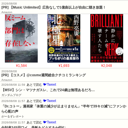
2026/08/08
[PR] 【Music Unlimited】広告なしで1億曲以上が自由に聴き放題！
Amazon
¥1,584
¥1,693
¥2,048
2026/08/08
[PR] 【コスメ】@cosme週間総合クチコミランキング
Amazon
🐦Tweet
あとで読む
2026/08/08 11:59
【MSV】シン・マツナガスレ、これで24歳は無理あるだろ…
ガンダムブログ
🐦Tweet
あとで読む
2026/08/08 11:57
「Dr.コトー」漫画家「体重の減少が止まりません」“半年で39キロ減”にファンか
ら心配の声
がーるずレポート
🐦Tweet
あとで読む
2026/08/08 11:57
全財産345円ワイ、昼飯をどうするか悩む…