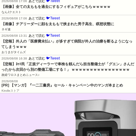
🐦Tweet
あとで読む
2026/08/08 17:06
【画像】全ての太ももを過去にするフィギュアがこちらｗｗｗｗｗ
なんJクエスト
🐦Tweet
あとで読む
2026/08/08 17:06
【画像】チアリーダーに顔を太ももで挟まれた男子高生、瞑想状態に
ネギ速
🐦Tweet
あとで読む
2026/08/08 13:31
【悲報】外人の「医療費未払い」が多すぎて病院が外人の治療を断るようになっ
てしまうｗｗｗ
おうまがタイムズ
🐦Tweet
あとで読む
2026/08/08 16:38
【悲報】ﾈｯﾄ民「正規ディーラーで車検を頼んだら担当整備士が「グエン」さんだ
ったから次回から別の整備工場にする！」 ｗｗｗｗｗｗｗｗｗｗｗｗｗｗｗｗ
政経ワロスまとめニュース♪
2026/08/08
[PR] 【マンガ】『一二三書房』セール・キャンペーン中のマンガ本まとめ
Kindleストア