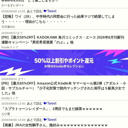
令和8年8月8日　どう過ごしますか？
がーるずレポート
🐦Tweet
あとで読む
2026/08/08 12:05
【悲報】ワイ（28）、中学時代の同窓会に行った結果マジで絶望してしま
う・・・・・・理由がこちら・・・・・・
今日速2ch
2026/08/17まで
[PR] 【最大50%OFF】KADOKAWA 角川コミックス・エース 2026年8月刊新刊
連動キャンペーン『異世界居酒屋「のぶ」』他
Kindleストア
2026/08/20 まで！
[PR]
【最大65%OFF】Amazon公式 Kindle本 サマーセール第2弾（アダルト・小
説・サブカルチャー）『少子化対策で校内マッチングされた相手はＳ級美少女で
した』他
Kindleストア
🐦Tweet
あとで読む
2026/08/08 12:00
「スプラトゥーンレイダース」、2周目でもまだ緑茶ｗｗｗｗｗｗ
えび通
🐦Tweet
あとで読む
2026/08/08 13:09
【画像】JRAの女性騎手さん、陰好みｗｗｗｗｗｗｗｗｗｗｗｗｗｗ