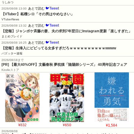
うしみつ
🐦Tweet
あとで読む
2026/08/08 13:00
【VTuber】柘榴シロ「その男はやめなさい」
VTuberNews
🐦Tweet
あとで読む
2026/08/08 13:32
【悲報】ジャンポケ斉藤の妻、夫の求刑7年翌日にInstagram更新「楽しすぎた」
まとめブレイド
🐦Tweet
あとで読む
2026/08/08 16:25
【悲報】生挿入にビビってる女多すぎだろｗｗｗｗｗｗｗｗｗｗwwww
バズッター速報
2026/08/18まで
[PR] 【最大40%OFF】文藝春秋 夢枕獏「陰陽師シリーズ」 40周年記念フェア
Kindleストア
¥832
¥650
¥1,584
2026/08/08