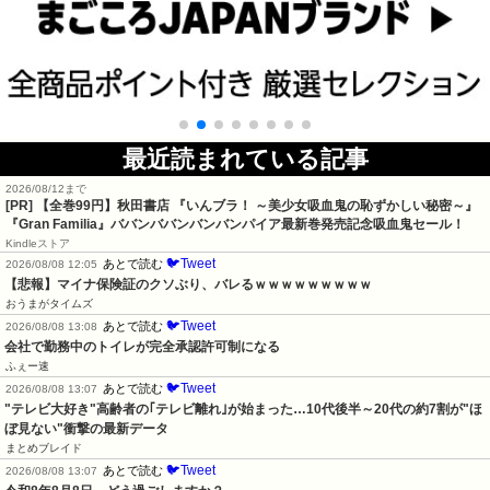
最近読まれている記事
2026/08/12まで
[PR]
【全巻99円】秋田書店 『いんブラ！ ～美少女吸血鬼の恥ずかしい秘密～』
『Gran Familia』ババンババンバンバンパイア最新巻発売記念吸血鬼セール！
Kindleストア
🐦Tweet
あとで読む
2026/08/08 12:05
【悲報】マイナ保険証のクソぶり、バレるｗｗｗｗｗｗｗｗｗ
おうまがタイムズ
🐦Tweet
あとで読む
2026/08/08 13:08
会社で勤務中のトイレが完全承認許可制になる
ふぇー速
🐦Tweet
あとで読む
2026/08/08 13:07
"テレビ大好き"高齢者の｢テレビ離れ｣が始まった…10代後半～20代の約7割が"ほ
ぼ見ない"衝撃の最新データ
まとめブレイド
🐦Tweet
あとで読む
2026/08/08 13:07