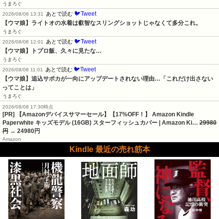
うまろぐ
🐦Tweet
あとで読む
2026/08/08 13:31
【ウマ娘】ライトオの水着は叡智なスリングショットじゃなくて多分これ。
うまろぐ
🐦Tweet
あとで読む
2026/08/08 12:01
【ウマ娘】トプロ飯、久々に見たな…
うまろぐ
🐦Tweet
あとで読む
2026/08/08 11:01
【ウマ娘】追込サポカが一向にアップデートされない理由…「これだけ出さない
ってことは」
うまろぐ
2026/08/08 17:30時点
[PR] 【Amazonデバイスサマーセール】【17%OFF！】 Amazon Kindle
Paperwhite キッズモデル (16GB) スターフィッシュカバー | Amazon Ki…
29980
円
→ 24980円
Amazon
Kindle 最近の売れ筋本