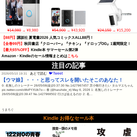
¥14,980
→ ¥8,980
¥54,900
→ ¥43,920
¥24,150
→ ¥15,200
【88円】
講談社 夏電書2026 人気コミックスALL88円！
【全巻99円】
秋田書店『クローバー』『チキン』『ドロップOG』1週間限定！
【最大65%OFF】
Kindle本 サマーセール第2弾
Amazon・Kindleのセール情報まとめは
こちら
注目の記事
🐦Tweet
あとで読む
2026/05/10 19:31
【ウマ娘】・・・と思ってスレを開いたそこのあなた！
0: 名無しのトレーナー 26/05/08(金)20:37:30 No.1427967457 苫小牧行きたい タルマエちゃん
pic.twitter.com/oWvPYXUb7o— 春 (@haruhide_tt) May 6, 2026 1: 名無しのトレーナー
26/05/08(金)20:39:47 No.1427968502 行けば会えるのか 2: 名…
うまろぐ
Kindle お得なセール本