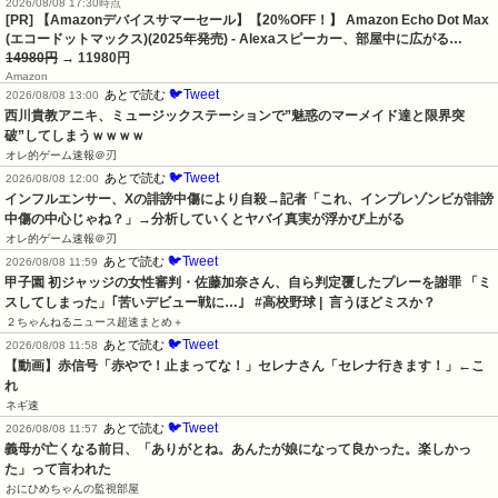
2026/08/08 17:30時点
[PR] 【Amazonデバイスサマーセール】【20%OFF！】 Amazon Echo Dot Max
(エコードットマックス)(2025年発売) - Alexaスピーカー、部屋中に広がる…
14980円
→ 11980円
Amazon
🐦Tweet
あとで読む
2026/08/08 13:00
西川貴教アニキ、ミュージックステーションで”魅惑のマーメイド達と限界突
破”してしまうｗｗｗｗ
オレ的ゲーム速報＠刃
🐦Tweet
あとで読む
2026/08/08 12:00
インフルエンサー、Xの誹謗中傷により自殺→記者「これ、インプレゾンビが誹謗
中傷の中心じゃね？」→分析していくとヤバイ真実が浮かび上がる
オレ的ゲーム速報＠刃
🐦Tweet
あとで読む
2026/08/08 11:59
甲子園 初ジャッジの女性審判・佐藤加奈さん、自ら判定覆したプレーを謝罪 「ミ
スしてしまった」｢苦いデビュー戦に…｣   #高校野球 |  言うほどミスか？
２ちゃんねるニュース超速まとめ＋
🐦Tweet
あとで読む
2026/08/08 11:58
【動画】赤信号「赤やで！止まってな！」セレナさん「セレナ行きます！」←こ
れ
ネギ速
🐦Tweet
あとで読む
2026/08/08 11:57
義母が亡くなる前日、「ありがとね。あんたが娘になって良かった。楽しかっ
た」って言われた
おにひめちゃんの監視部屋