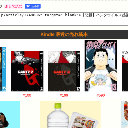
件に拡大 【悲報】“能登で獲れすぎた蟹”の蟹ラーメン、まさかの中国産
ク
あとで読む
🐦Tweet
橋さん、NHK Eテレ『みいつけた！』降板説が浮上…元りあるキッズ長
て現れた娘の殺意が高すぎるｗｗｗ…
Kindle 最近の売れ筋本
¥100
¥100
¥590