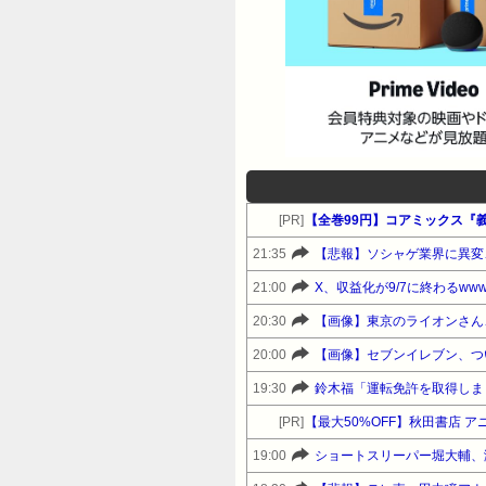
[PR]
【全巻99円】コアミックス『
21:35
【悲報】ソシャゲ業界に異変
21:00
X、収益化が9/7に終わるwww
20:30
【画像】東京のライオンさん
20:00
【画像】セブンイレブン、つ
19:30
鈴木福「運転免許を取得しま
[PR]
【最大50%OFF】秋田書店 ア
19:00
ショートスリーパー堀大輔、