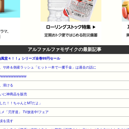
アルファルファモザイクの最新記事
義風堂々！！』シリーズ全巻99円セール
、サ終＆倒産ラッシュ「ヒット一本で一攫千金」は過去の話に
wwwwwwwwww
、溶ける
いに神商品を販売
した！！ちゃんとMTだよ」
ニメ「刃牙道」 TV放送中!フェア
涙を流す