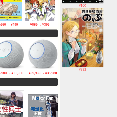
¥100
,650
→ ¥499
¥880
→ ¥399
¥832
,980
→ ¥11,980
¥39,980
→ ¥35,980