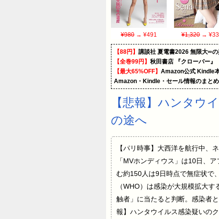
¥980
→ ¥491
¥1,320
→ ¥33
【88円】
講談社 夏電書2026 無限大∞
【全巻99円】
秋田書店 『クローバー』
【最大65%OFF】
Amazon公式 Kind
Amazon・Kindle・セール情報のまと
【悲報】ハンタウイ
の途へ
【パリ時事】大西洋を航行中、ネ
「MVホンディウス」は10日、
む約150人は9日時点で無症状
（WHO）は感染が大規模拡大す
触者」に当たると判断。感染者との
報】ハンタウイルス感染疑いのク