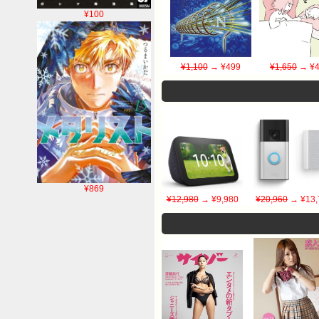
¥100
¥1,100
→ ¥499
¥1,650
→ ¥4
¥869
¥12,980
→ ¥9,980
¥20,960
→ ¥13,