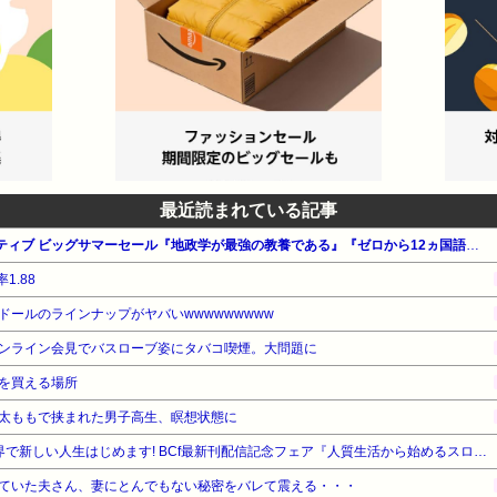
最近読まれている記事
【最大50%OFF】SBクリエイティブ ビッグサマーセール『地政学が最強の教養である』『ゼロから12ヵ国語マスターした私の最強の外国語習得法』『１分で話せ』他
1.88
ールのラインナップがヤバいwwwwwwwww
ンライン会見でバスローブ姿にタバコ喫煙。大問題に
を買える場所
太ももで挟まれた男子高生、瞑想状態に
【最大50%OFF】竹書房 異世界で新しい人生はじめます! BCf最新刊配信記念フェア『人質生活から始めるスローライフ』他
ていた夫さん、妻にとんでもない秘密をバレて震える・・・