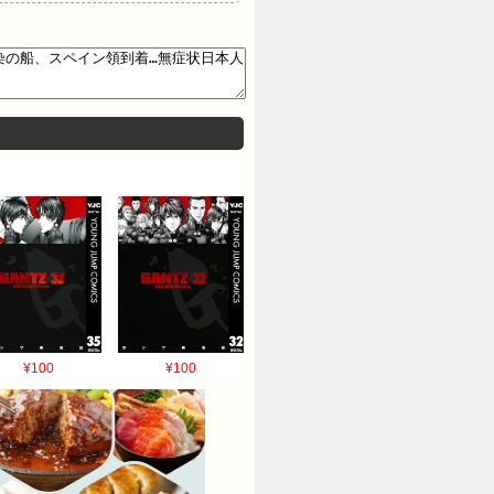
冷凍蟹ダンボールが映り込んでし
田融季さんの告発で騒然 【画像】
¥100
¥100