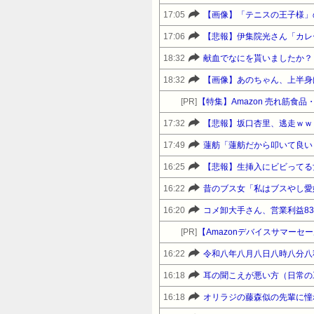
17:05
【画像】「テニスの王子様」
17:06
【悲報】伊集院光さん「カレ
18:32
献血でなにを貰いましたか？
18:32
【画像】あのちゃん、上半身
[PR]
【特集】Amazon 売れ筋食
17:32
【悲報】坂口杏里、逃走ｗｗ
17:49
蓮舫「蓮舫だから叩いて良い
16:25
【悲報】生挿入にビビってる
16:22
昔のブス女「私はブスやし愛
16:20
コメ卸大手さん、営業利益8
[PR]
16:22
令和八年八月八日八時八分八
16:18
耳の聞こえが悪い方（日常の
16:18