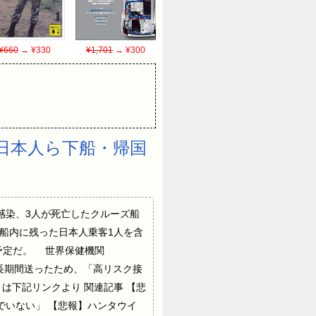
¥660
→ ¥330
¥1,701
→ ¥300
日本人ら下船・帰国
感染、3人が死亡したクルーズ船
船内に残った日本人乗客1人を含
予定だ。 世界保健機関
長期間送ったため、「高リスク接
は下記リンクより 関連記事 【悲
でいない」 【悲報】ハンタウイ