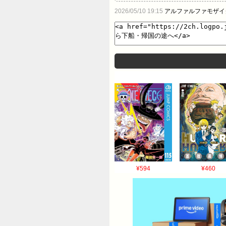
ルス、アルゼンチンで感染例42
2026/05/10 19:15
アルファルファモザイ
まうｗｗｗ 【波紋】サバンナ高
「パパ、たたかいごっこしよ」っ
¥594
¥460