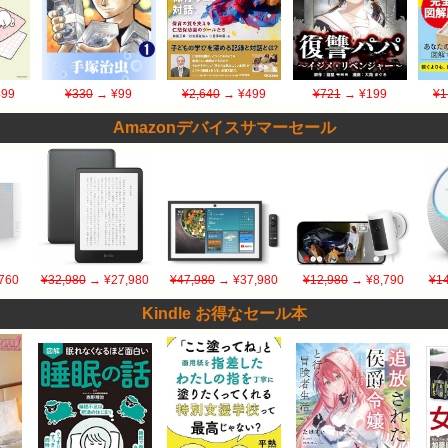
99
¥330
→ ¥99
¥2,640
→ ¥499
¥721
→ ¥199
¥1
Amazonデバイスサマーセール
760
¥32,980
→ ¥27,980
¥47,980
→ ¥37,980
¥12,980
→ ¥8,790
¥14
Kindle お得なセール本