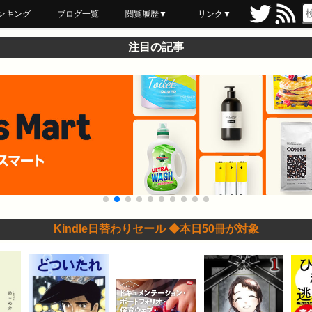
ンキング
ブログ一覧
閲覧履歴▼
リンク▼
ブックマーク
最近読んだ
あとで読む
ネットスーパー
飲食店舗用品
セール情報
注目の記事
Kindle日替わりセール ◆本日50冊が対象