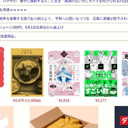
、ロケ中の「勝手に撮影する人」に苦言「面識のない方にカメラを向けられるのは
を加速ｗｗｗｗｗ
戦争を放棄する国であり続けよう」 平和への思いをつづる 広島に原爆が投下され
ジョージ180円、9月1日出荷分から値上げ
『洗濯用品』
¥4,070 (+2,456pt)
¥2,624
¥2,277