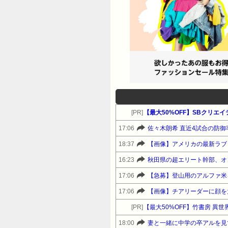
[PR]
17:06
佐々木朗希 直近4試合の防御率
18:37
【画像】アメリカの最新ラブド
16:23
秋田県の超エリート幹部、オ
17:06
【急募】登山用のアルファ米
17:06
【画像】チアリーダーに顔を
[PR]
18:00
妻と一緒に中学の卒アルを見