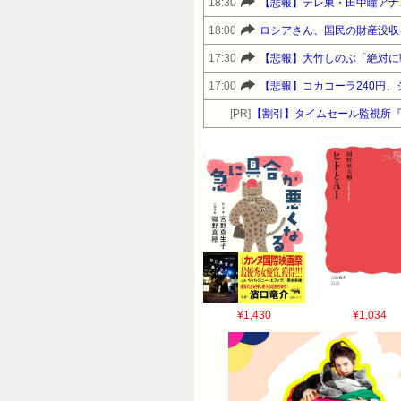
18:30
【悲報】テレ東・田中瞳アナ
18:00
ロシアさん、国民の財産没収
17:30
【悲報】大竹しのぶ「絶対に
17:00
【悲報】コカコーラ240円、
[PR]
【割引】タイムセール監視所
¥1,430
¥1,034