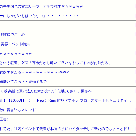
の手塚国光の零式サーブ、ガチで強すぎるｗｗｗｗ
ーにじゃがいもはいらない」・・・・・・・・・
ほぼ裸でご乱心
品・美容・ペット特集
ｗｗｗｗｗｗｗｗｗ
という報道」 X民「高市だから叩いて良いをやってるのがお前だろ」
女多すぎだろｗｗｗｗｗｗｗｗｗｗwwww
嬌磨いてさっさと結婚するで」
3％減 高値で買い込んだ米が売れず「損切り祭り」開幕へ
【Amazonデバイスサマーセール】【20%OFF！】 【New】Ring 防犯ドアホン プロ｜スマートセキュリティ機能搭載｜夜間でも鮮明な4K高画質ビデオ・10倍ズーム・モーション検知・サイレン｜出張設置サービスが同時購入で110円
秒に書き込むスレッド
工夫）
オリラジの藤森似の先輩に憧れてた。社内イベントで先輩が私達の所にハイタッチしに来たのでちょっとドキドキしてたら私の前でくるっと踵を返して別の部署の所へ