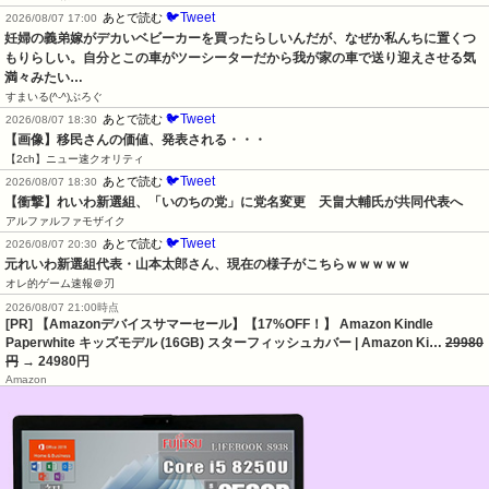
🐦Tweet
あとで読む
2026/08/07 17:00
妊婦の義弟嫁がデカいベビーカーを買ったらしいんだが、なぜか私んちに置くつ
もりらしい。自分とこの車がツーシーターだから我が家の車で送り迎えさせる気
満々みたい…
すまいる(^-^)ぶろぐ
🐦Tweet
あとで読む
2026/08/07 18:30
【画像】移民さんの価値、発表される・・・
【2ch】ニュー速クオリティ
🐦Tweet
あとで読む
2026/08/07 18:30
【衝撃】れいわ新選組、「いのちの党」に党名変更　天畠大輔氏が共同代表へ
アルファルファモザイク
🐦Tweet
あとで読む
2026/08/07 20:30
元れいわ新選組代表・山本太郎さん、現在の様子がこちらｗｗｗｗｗ
オレ的ゲーム速報＠刃
2026/08/07 21:00時点
[PR] 【Amazonデバイスサマーセール】【17%OFF！】 Amazon Kindle
Paperwhite キッズモデル (16GB) スターフィッシュカバー | Amazon Ki…
29980
円
→ 24980円
Amazon