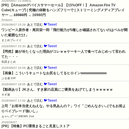
2026/08/07 21:00時点
[PR] 【Amazonデバイスサマーセール】【15%OFF！】 Amazon Fire TV
Cube(キューブ) | 究極の体験をハンズフリーで | ストリーミングメディアプレイ
ヤー …
19980円
→ 16980円
Amazon
🐦Tweet
あとで読む
2026/08/07 15:29
ワンピース原作者・尾田栄一郎「飛行能力が5種しか確認されてないのはペルが聞
いた範囲なだけ」
まとめブレイド
🐦Tweet
あとで読む
2026/08/07 15:30
【愕然】嫁が冷たくなった理由がコレｗｗケーキ一人で食べてみじめって言われ
てた・・・
気団まとめ
🐦Tweet
あとで読む
2026/08/07 16:09
【画像】こういうキュートなお尻をしてるヒロインwwwwwwwwww
ぶる速-VIP
🐦Tweet
あとで読む
2026/08/07 19:06
【動画あり】JKさん、すき家の店員にご褒美をあげてしまうｗｗｗｗｗ
ネギ速
🐦Tweet
あとで読む
2026/08/07 17:00
上司「お前本当使えねえな。やる気あんの？」ワイ「ごめんなさい...(でもお前よ
りベイブレード強いし」
ぁゃιぃ(*ﾟーﾟ)NEWS 2nd
2026/08/07
[PR] 【特集】PC環境まるごと見直しストア