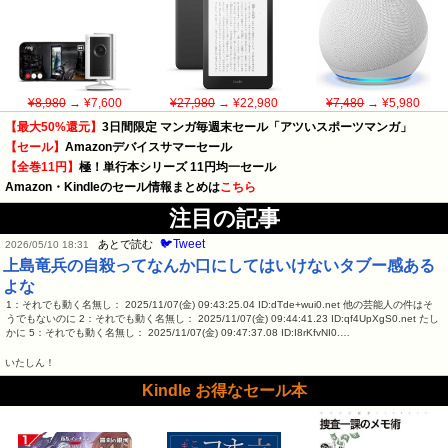
¥8,980
→ ¥7,600
¥27,980
→ ¥22,980
¥7,480
→ ¥5,980
【最大50%還元】
3日間限定 マンガ毎週末セール「アツいスポーツマンガ」
【セール】
Amazonデバイスサマーセール
【全巻11円】
極！単行本シリーズ 11円均一セール
Amazon・Kindleのセール情報まとめは
こちら
注目の記事
🐦Tweet
あとで読む
2026/05/10 18:31
上島竜兵の自殺ってなんか口にしてはいけないタブー感ある
よな
1：それでも動く名無し： 2025/11/07(金) 09:43:25.04 ID:dTde+wui0.net 他の芸能人の件はそ
うでもないのに 2：それでも動く名無し： 2025/11/07(金) 09:44:41.23 ID:qf4UpXgS0.net たし
かに 5：それでも動く名無し： 2025/11/07(金) 09:47:37.08 ID:I8rKfvNI0.…
いたしん！
Kindle お得なセール本