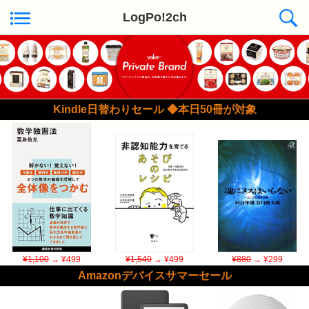
LogPo!2ch
Kindle日替わりセール ◆本日50冊が対象
¥1,100
→ ¥499
¥1,540
→ ¥499
¥880
→ ¥299
Amazonデバイスサマーセール