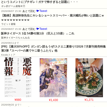
というコメントにブチギレ！ガチで怖すぎると話題に・・・
オレ的ゲーム速報＠刃
🐦Tweet
あとで読む
2026/08/07 15:30
【動画】高須幹弥先生にキレるショートスリーパー・堀大輔氏が怖いと話題にｗ
ｗｗｗｗｗｗｗｗｗｗ
ラビット速報
🐦Tweet
あとで読む
2026/08/07 15:30
阪神タイガース 1位 54勝42敗1分 （巨人と1G差）←これ
阪神タイガースちゃんねる
2026/08/11まで
[PR] 【最大50%OFF】ガンガン読もうぜ!スクエニ夏祭り!!2026 7月新刊発売特集
第3弾『スーパーの裏でヤニ吸うふたり』他
Kindleストア
¥880
¥1,430
¥1,271
2026/08/20 まで！