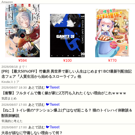
Amazon
¥594
¥100
¥770
2026/08/18 まで！
[PR] 【最大50%OFF】竹書房 異世界で新しい人生はじめます! BCf最新刊配信記
念フェア『人質生活から始めるスローライフ』他
Kindleストア
🐦Tweet
あとで読む
2026/08/07 18:30
【衝撃】フルタイムで働く嫁が家に2万円も入れたくない理由がこれｗｗｗｗ
気団まとめ
🐦Tweet
あとで読む
2026/08/07 17:00
【ねこ】トイレ後の“テンション爆上げ”はなぜ起こる？ 猫のトイレハイ体験談＆
獣医師解説
常識的に考えた
🐦Tweet
あとで読む
2026/08/07 17:00
大谷が頑なに守備しない理由って何？