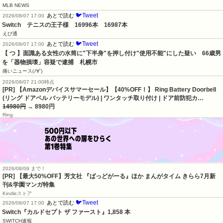
MLB NEWS
🐦Tweet
あとで読む
2026/08/07 17:00
Switch　テニスの王子様　16996本　16987本
えび通
🐦Tweet
あとで読む
2026/08/07 17:00
【 つ 】面識ある女性の水筒に"下半身"を押し付け"使用不能"にした疑い　66歳男
を「器物損壊」容疑で逮捕　札幌市
痛いニュース(ﾉ∀`)
2026/08/07 21:00時点
[PR] 【Amazonデバイスサマーセール】【40%OFF！】 Ring Battery Doorbell
(リング ドアベル バッテリーモデル) | ワンタッチ取り付け | ドア前防犯カ…
14980円
→ 8980円
Ring
2026/08/09 まで！
[PR] 【最大50%OFF】芳文社 『ばっどがーる』ほか まんがタイム きらら7月新
刊&学園マンガ特集
Kindleストア
🐦Tweet
あとで読む
2026/08/07 17:00
Switch『カルドセプト ザ ファースト』1,858 本
SWITCH速報