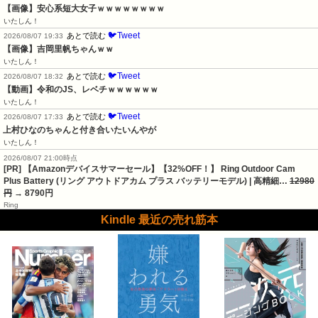
【画像】安心系短大女子ｗｗｗｗｗｗｗｗ
いたしん！
🐦Tweet
あとで読む
2026/08/07 19:33
【画像】吉岡里帆ちゃんｗｗ
いたしん！
🐦Tweet
あとで読む
2026/08/07 18:32
【動画】令和のJS、レベチｗｗｗｗｗｗ
いたしん！
🐦Tweet
あとで読む
2026/08/07 17:33
上村ひなのちゃんと付き合いたいんやが
いたしん！
2026/08/07 21:00時点
[PR] 【Amazonデバイスサマーセール】【32%OFF！】 Ring Outdoor Cam
Plus Battery (リング アウトドアカム プラス バッテリーモデル) | 高精細…
12980
円
→ 8790円
Ring
Kindle 最近の売れ筋本