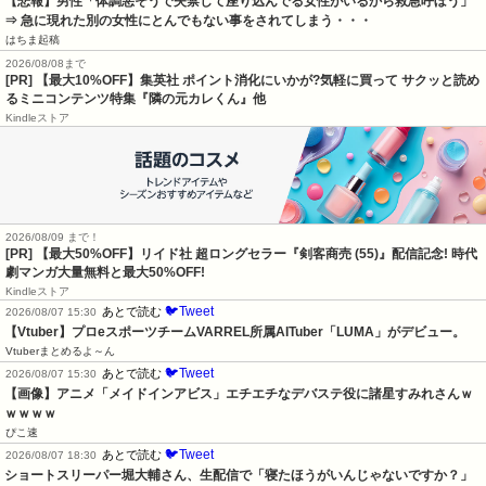
【悲報】男性「体調悪そうで失禁して座り込んでる女性がいるから救急呼ぼう」
⇒ 急に現れた別の女性にとんでもない事をされてしまう・・・
はちま起稿
2026/08/08まで
[PR] 【最大10%OFF】集英社 ポイント消化にいかが?気軽に買って サクッと読め
るミニコンテンツ特集『隣の元カレくん』他
Kindleストア
2026/08/09 まで！
[PR] 【最大50%OFF】リイド社 超ロングセラー『剣客商売 (55)』配信記念! 時代
劇マンガ大量無料と最大50%OFF!
Kindleストア
🐦Tweet
あとで読む
2026/08/07 15:30
【Vtuber】プロeスポーツチームVARREL所属AITuber「LUMA」がデビュー。
Vtuberまとめるよ～ん
🐦Tweet
あとで読む
2026/08/07 15:30
【画像】アニメ「メイドインアビス」エチエチなデバステ役に諸星すみれさんｗ
ｗｗｗｗ
ぴこ速
🐦Tweet
あとで読む
2026/08/07 18:30
ショートスリーパー堀大輔さん、生配信で「寝たほうがいんじゃないですか？」