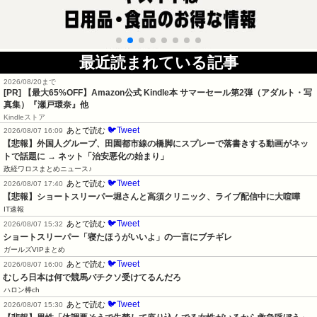
最近読まれている記事
2026/08/20まで
[PR]
【最大65%OFF】Amazon公式 Kindle本 サマーセール第2弾（アダルト・写
真集）『瀬戸環奈』他
Kindleストア
🐦Tweet
あとで読む
2026/08/07 16:09
【悲報】外国人グループ、田園都市線の橋脚にスプレーで落書きする動画がネッ
トで話題に → ネット「治安悪化の始まり」
政経ワロスまとめニュース♪
🐦Tweet
あとで読む
2026/08/07 17:40
【悲報】ショートスリーパー堀さんと高須クリニック、ライブ配信中に大喧嘩
IT速報
🐦Tweet
あとで読む
2026/08/07 15:32
ショートスリーパー「寝たほうがいいよ」の一言にブチギレ
ガールズVIPまとめ
🐦Tweet
あとで読む
2026/08/07 16:00
むしろ日本は何で競馬バチクソ受けてるんだろ
ハロン棒ch
🐦Tweet
あとで読む
2026/08/07 15:30