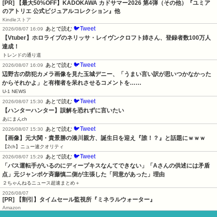
[PR]
【最大50%OFF】KADOKAWA カドサマー2026 第4弾（その他）『ユミア
のアトリエ 公式ビジュアルコレクション』他
Kindleストア
🐦Tweet
あとで読む
2026/08/07 16:09
【Vtuber】ホロライブのネリッサ・レイヴンクロフト姉さん、登録者数100万人
達成！
トレンドの通り道
🐦Tweet
あとで読む
2026/08/07 16:09
辺野古の防犯カメラ画像を見た玉城デニー、「うまい言い訳が思いつかなかった
からそれかよ」と有権者を呆れさせるコメントを……
U-1 NEWS
🐦Tweet
あとで読む
2026/08/07 15:30
【ハンターハンター】誤解を恐れずに言いたい
あにまんch
🐦Tweet
あとで読む
2026/08/07 15:30
【画像】元大関・貴景勝の湊川親方、誕生日を迎え『誰！？』と話題にｗｗｗ
【2ch】ニュー速クオリティ
🐦Tweet
あとで読む
2026/08/07 15:29
「バス運転手がいるのにディープキスなんてできない」「Aさんの供述には矛盾
点」元ジャンポケ斉藤慎二側が主張した「同意があった」理由
２ちゃんねるニュース超速まとめ＋
2026/08/07
[PR] 【割引】タイムセール監視所『ミネラルウォーター』
Amazon