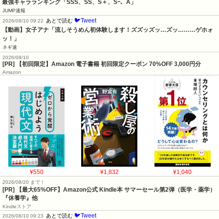
最強キャラランキング「SSS、SS、S＋、Sｰ、A」
JUMP速報
🐦Tweet
あとで読む
2026/08/10 09:22
【動画】女子アナ「流しそうめん初体験します！ズズッズッ…ズッ………ゲホォ
ッ！」
ネギ速
2026/08/10
[PR] 【初回限定】Amazon 電子書籍 初回限定クーポン 70%OFF 3,000円分
Amazon
¥550
¥1,832
¥1,040
2026/08/20 まで！
[PR]
【最大65%OFF】Amazon公式 Kindle本 サマーセール第2弾（医学・薬学）
『休養学』他
Kindleストア
🐦Tweet
あとで読む
2026/08/10 09:23