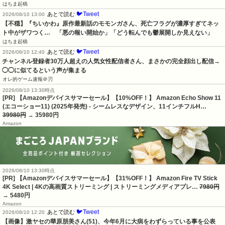
はちま起稿
🐦Tweet
あとで読む
2026/08/10 13:00
【不穏】『ちいかわ』原作最新話のモモンガさん、死亡フラグが濃厚すぎてネッ
ト中がザワつく…　「悪の報い開始か」「どう転んでも鬱展開しか見えない」
はちま起稿
🐦Tweet
あとで読む
2026/08/10 12:40
チャンネル登録者30万人超えの人気女性配信者さん、まさかの完全顔出し配信→
◯◯に似てるという声が集まる
オレ的ゲーム速報＠刃
2026/08/10 13:30時点
[PR] 【Amazonデバイスサマーセール】【10%OFF！】 Amazon Echo Show 11
(エコーショー11) (2025年発売) - シームレスなデザイン、11インチフルH…
39980円
→ 35980円
Amazon
2026/08/10 13:30時点
[PR] 【Amazonデバイスサマーセール】【31%OFF！】 Amazon Fire TV Stick
4K Select | 4Kの高画質ストリーミング | ストリーミングメディアプレ…
7980円
→ 5480円
Amazon
🐦Tweet
あとで読む
2026/08/10 12:20
【画像】激ヤセの華原朋美さん(51)、今年6月に大病をわずらっている事を公表　