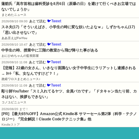
蓮舫氏「高市首相は歯科受診を8月6日（原爆の日）を避けて行くべきお立場では
ないでしょうか」
まとめたニュース
🐦Tweet
あとで読む
2026/08/10 09:00
スネ夫(17)「そういえばさ、小学生の時に変な奴いたよなｗ」 しずかちゃん(17)
「思い出させないで」
ああ言えばForYou
🐦Tweet
あとで読む
2026/08/10 10:47
中学生の時、授業中に三階の教室から飛び降りた事がある
おにひめちゃんの監視部屋
🐦Tweet
あとで読む
2026/08/10 11:08
【悲報】22歳の女さん、いきなり面識ない女子中学生にラリアットし逮捕される 
→ ﾈｯﾄ「私、女なんですけど？！」
政経ワロスまとめニュース♪
🐦Tweet
あとで読む
2026/08/10 11:09
彫り師YouTuber「スミ入れてるヤツ、全員バカです」「ドタキャン当たり前、カ
ネはない、挨拶もできない」
コノユビニュース
2026/08/20 まで！
[PR]
【最大65%OFF】Amazon公式 Kindle本 サマーセール第2弾（科学・テクノ
ロジー）『完全解説！Claude Codeテクニック集』他
Kindleストア