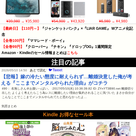
¥39,980
→ ¥35,980
¥54,900
→ ¥43,920
¥6,980
→ ¥4,980
【最終日】【110円～】
『ジャンケットバンク』×『LIAR GAME』 Wアニメ化記
念
【全巻100円】
『ママレード・ボーイ』
【全巻99円】
『クローバー』『チキン』『ドロップOG』1週間限定
Amazon・Kindleのセール情報まとめは
こちら
注目の記事
🐦Tweet
あとで読む
2026/05/10 14:50
【悲報】嫁の冷たい態度に耐えられず…離婚決意した俺が考
える『ここまでメンタルやられた理由』がコチラ
490： 名無しさん＠お腹いっぱい。 :2017/05/10(水) 10:36:39.82 ID: ZYnYT3B90.net 離婚切り
出した よくよく考えたらこう為レスに離婚したい理由が集約されることに気づいた まさか自分が
こんなことでここまでメンタルやられてたと思わなかったよ…
気団まとめ
Kindle お得なセール本