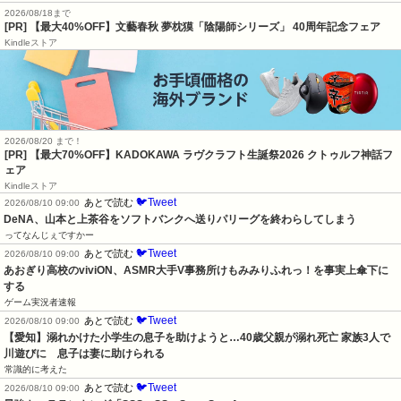
2026/08/18まで
[PR] 【最大40%OFF】文藝春秋 夢枕獏「陰陽師シリーズ」 40周年記念フェア
Kindleストア
2026/08/20 まで！
[PR]
【最大70%OFF】KADOKAWA ラヴクラフト生誕祭2026 クトゥルフ神話フ
ェア
Kindleストア
🐦Tweet
あとで読む
2026/08/10 09:00
DeNA、山本と上茶谷をソフトバンクへ送りパリーグを終わらしてしまう
ってなんじぇですかー
🐦Tweet
あとで読む
2026/08/10 09:00
あおぎり高校のviviON、ASMR大手V事務所けもみみりふれっ！を事実上傘下に
する
ゲーム実況者速報
🐦Tweet
あとで読む
2026/08/10 09:00
【愛知】溺れかけた小学生の息子を助けようと…40歳父親が溺れ死亡 家族3人で
川遊びに　息子は妻に助けられる
常識的に考えた
🐦Tweet
あとで読む
2026/08/10 09:00