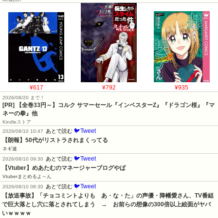
¥617
¥792
¥935
2026/08/20 まで！
[PR]
【全巻33円～】コルク サマーセール『インベスターZ』『ドラゴン桜』『マ
ネーの拳』他
Kindleストア
🐦Tweet
あとで読む
2026/08/10 10:47
【朗報】50代がリストラされまくってる
ネギ速
🐦Tweet
あとで読む
2026/08/10 09:30
【Vtuber】めあたむのマネージャーブログやば
Vtuberまとめるよ～ん
🐦Tweet
あとで読む
2026/08/10 08:30
【放送事故】「チョコミントよりも　あ・な・た」の声優・降幡愛さん、TV番組
で巨大落とし穴に落とされてしまう　→　お前らの想像の300倍以上絵面がヤバ
いｗｗｗｗ