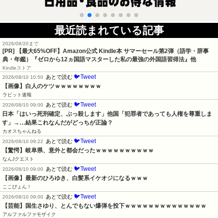
最近読まれている記事
2026/08/20まで
[PR]
【最大65%OFF】Amazon公式 Kindle本 サマーセール第2弾（語学・辞事
典・年鑑）『ゼロから12ヵ国語マスターした私の最強の外国語習得法』他
Kindleストア
🐦Tweet
あとで読む
2026/08/10 10:50
【画像】白人のケツｗｗｗｗｗｗｗｗ
ラビット速報
🐦Tweet
あとで読む
2026/08/10 09:00
日本「はいっ死刑確定、ぶっ殺します」他国「犯罪者であっても人権を尊重しま
す」→…結果これなんだがどっちが正論？
カオスちゃんねる
🐦Tweet
あとで読む
2026/08/10 09:22
【驚愕】岐阜県、意外と都会だったｗｗｗｗｗｗｗｗｗｗ
なんJクエスト
🐦Tweet
あとで読む
2026/08/10 09:00
【画像】最新のひろゆき、白髪系イケオジになるｗｗｗ
ここぴょん！
🐦Tweet
あとで読む
2026/08/10 09:00
【芸能】国生さゆり、とんでもない爆弾を投下ｗｗｗｗｗｗｗｗｗｗｗｗｗｗ
アルファルファモザイク