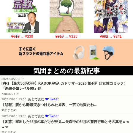
¥613
→ ¥339
¥817
→ ¥325
¥682
→ ¥341
気団まとめの最新記事
2026/08/20まで
[PR]
【最大50%OFF】KADOKAWA カドサマー2026 第4弾（#女性コミック）
『悪役令嬢レベル99』他
Kindleストア
🐦Tweet
あとで読む
2026/08/10 13:50
【悲報】妻から離婚突きつけられた原因、一言で地獄だわ...
気団まとめ
🐦Tweet
あとで読む
2026/08/10 13:30
【困惑】家出した旦那の車だけが発見…失踪中の旦那の驚愕行動とその真意ｗｗ
ｗｗ
気団まとめ