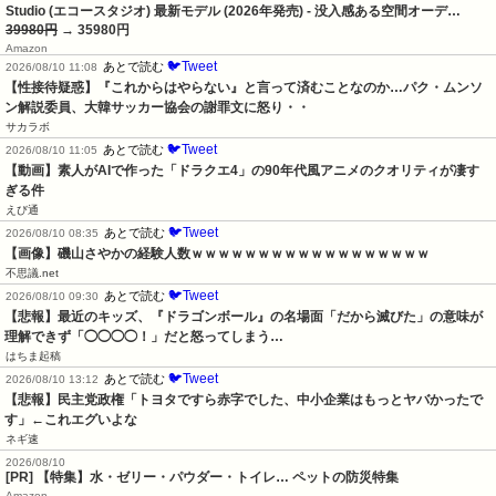
Studio (エコースタジオ) 最新モデル (2026年発売) - 没入感ある空間オーデ…
39980円
→ 35980円
Amazon
🐦Tweet
あとで読む
2026/08/10 11:08
【性接待疑惑】『これからはやらない』と言って済むことなのか…パク・ムンソ
ン解説委員、大韓サッカー協会の謝罪文に怒り・・
サカラボ
🐦Tweet
あとで読む
2026/08/10 11:05
【動画】素人がAIで作った「ドラクエ4」の90年代風アニメのクオリティが凄す
ぎる件
えび通
🐦Tweet
あとで読む
2026/08/10 08:35
【画像】磯山さやかの経験人数ｗｗｗｗｗｗｗｗｗｗｗｗｗｗｗｗｗｗ
不思議.net
🐦Tweet
あとで読む
2026/08/10 09:30
【悲報】最近のキッズ、『ドラゴンボール』の名場面「だから滅びた」の意味が
理解できず「◯◯◯◯！」だと怒ってしまう…
はちま起稿
🐦Tweet
あとで読む
2026/08/10 13:12
【悲報】民主党政権「トヨタですら赤字でした、中小企業はもっとヤバかったで
す」←これエグいよな
ネギ速
2026/08/10
[PR] 【特集】水・ゼリー・パウダー・トイレ… ペットの防災特集
Amazon