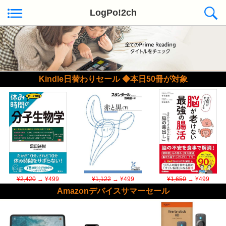
LogPo!2ch
Kindle日替わりセール ◆本日50冊が対象
¥2,420
→ ¥499
¥1,122
→ ¥499
¥1,650
→ ¥499
Amazonデバイスサマーセール