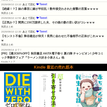
🐦Tweet
あとで読む
2026/08/10 13:10
【絶縁！？】妹の暴言に嫁が半狂乱！数年後交わされた衝撃の言葉ｗｗｗｗ
気団まとめ
🐦Tweet
あとで読む
2026/08/10 12:50
【正気か？】間男に150万請求した夫、その後の妻の言い訳がコレｗｗｗ
気団まとめ
🐦Tweet
あとで読む
2026/08/10 12:30
【モンスト不倫】降谷建志が仰天！長男に会わせた不倫相手の正体がこれｗｗｗ
ｗ
気団まとめ
2026/08/14 まで！
[PR] 【最大50%OFF】秋田書店 AKITA電子祭り 夏の陣 チャンピオン! 少年コミ
ック準新作フェア『ラーメン大好き小泉さん』他
Kindleストア
Kindle 最近の売れ筋本