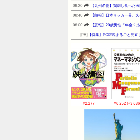
09:20
【九州名物】鶏刺し食べた医
08:40
【朗報】日本サッカー界、久保建英超え
08:00
【悲報】20歳男性「年金？
[PR]
【特集】PC環境まるごと見直
¥2,277
¥6,252 (+3,636