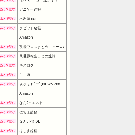
【2ch】ニュー速クオリティ
アニゲー速報
あとで読む
不思議.net
あとで読む
ラビット速報
あとで読む
Amazon
政経ワロスまとめニュース♪
あとで読む
異世界転生まとめ速報
あとで読む
キスログ
あとで読む
キニ速
あとで読む
ぁゃιぃ(*ﾟーﾟ)NEWS 2nd
あとで読む
Amazon
なんJクエスト
あとで読む
はちま起稿
あとで読む
なんJ PRIDE
あとで読む
はちま起稿
あとで読む