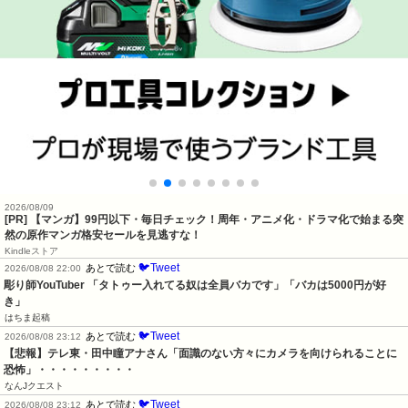
2026/08/09
[PR] 【マンガ】99円以下・毎日チェック！周年・アニメ化・ドラマ化で始まる突
然の原作マンガ格安セールを見逃すな！
Kindleストア
🐦Tweet
あとで読む
2026/08/08 22:00
彫り師YouTuber 「タトゥー入れてる奴は全員バカです」「バカは5000円が好
き」
はちま起稿
🐦Tweet
あとで読む
2026/08/08 23:12
【悲報】テレ東・田中瞳アナさん「面識のない方々にカメラを向けられることに
恐怖」・・・・・・・・・
なんJクエスト
🐦Tweet
あとで読む
2026/08/08 23:12