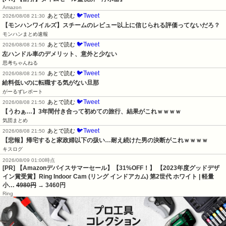
Amazon
🐦Tweet
あとで読む
2026/08/08 21:30
【モンハンワイルズ】スチームのレビュー以上に信じられる評価ってないだろ？
モンハンまとめ速報
🐦Tweet
あとで読む
2026/08/08 21:50
左ハンドル車のデメリット、意外と少ない
思考ちゃんねる
🐦Tweet
あとで読む
2026/08/08 21:50
給料低いのに転職する気がない旦那
がーるずレポート
🐦Tweet
あとで読む
2026/08/08 21:50
【うわぁ…】3年間付き合って初めての旅行、結果がこれｗｗｗｗ
気団まとめ
🐦Tweet
あとで読む
2026/08/08 21:50
【悲報】帰宅すると家政婦以下の扱い…耐え続けた男の決断がこれｗｗｗｗ
キスログ
2026/08/09 01:00時点
[PR] 【Amazonデバイスサマーセール】【31%OFF！】 【2023年度グッドデザ
イン賞受賞】Ring Indoor Cam (リング インドアカム) 第2世代 ホワイト | 軽量
小…
4980円
→ 3460円
Ring