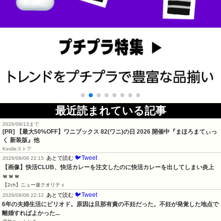
最近読まれている記事
2026/08/13まで
[PR]
【最大50%OFF】ワニブックス 82(ワニ)の日 2026 開催中『まほろまてぃっ
く 新装版』他
Kindleストア
🐦Tweet
あとで読む
2026/08/08 22:15
【画像】快活CLUB、快活カレーを注文したのに快活カレーを出してしまい炎上
ｗｗｗ
【2ch】ニュー速クオリティ
🐦Tweet
あとで読む
2026/08/08 22:12
6年の夫婦生活にピリオド。原因は旦那有責の不妊だった。不妊が発覚した地点で
離婚すればよかった...