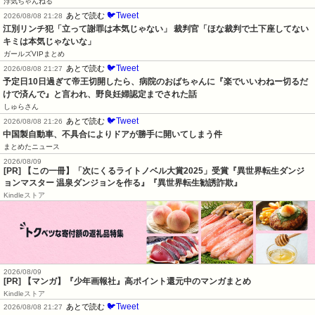
浮気ちゃんねる
🐦Tweet
あとで読む
2026/08/08 21:28
江別リンチ犯「立って謝罪は本気じゃない」 裁判官「ほな裁判で土下座してない
キミは本気じゃないな」
ガールズVIPまとめ
🐦Tweet
あとで読む
2026/08/08 21:27
予定日10日過ぎて帝王切開したら、病院のおばちゃんに『楽でいいわねー切るだ
けで済んで』と言われ、野良妊婦認定までされた話
しゅらさん
🐦Tweet
あとで読む
2026/08/08 21:26
中国製自動車、不具合によりドアが勝手に開いてしまう件
まとめたニュース
2026/08/09
[PR] 【この一冊】「次にくるライトノベル大賞2025」受賞『異世界転生ダンジ
ョンマスター 温泉ダンジョンを作る』『異世界転生勧誘詐欺』
Kindleストア
2026/08/09
[PR] 【マンガ】『少年画報社』高ポイント還元中のマンガまとめ
Kindleストア
🐦Tweet
あとで読む
2026/08/08 21:27