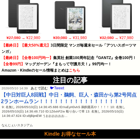
¥27,980
→ ¥22,980
¥39,980
→ ¥31,980
¥32,980
→ ¥27,980
【最終日】【最大50%還元】
3日間限定 マンガ毎週末セール「アツいスポーツマ
ンガ」
【最終日】【全巻100円均一】
集英社 創業100周年記念『GANTZ』全巻100円！
【全巻99円】
マッグガーデン『まもって守護月天！』99円均一！
Amazon・Kindleのセール情報まとめは
こちら
注目の記事
🐦Tweet
あとで読む
2026/05/10 14:39
【中日対巨人8回戦】中日・鵜飼、巨人・森田から第2号同点
2ランホームラン！！！！！！！！！！！！！！！！！
9: 名無し 2026/05/10(日) 14:36:45.686 ID:hsEyH3vhS 鵜飼最高や！！！！ 10: 名無し
2026/05/10(日) 14:36:46.710 ID:1Z4xhF2/e 殴り合いで草 13: 名無し 2026/05/10(日)
14:36:47.624 ID:x8jBijmEW うおおおおおお…
なんじぇいスタジアム
Kindle お得なセール本