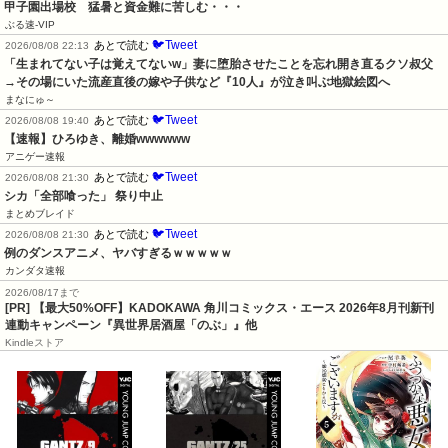
甲子園出場校　猛暑と資金難に苦しむ・・・
ぶる速-VIP
🐦Tweet
あとで読む
2026/08/08 22:13
「生まれてない子は覚えてないw」妻に堕胎させたことを忘れ開き直るクソ叔父
→その場にいた流産直後の嫁や子供など『10人』が泣き叫ぶ地獄絵図へ
まなにゅ～
🐦Tweet
あとで読む
2026/08/08 19:40
【速報】ひろゆき、離婚wwwwww
アニゲー速報
🐦Tweet
あとで読む
2026/08/08 21:30
シカ「全部喰った」 祭り中止
まとめブレイド
🐦Tweet
あとで読む
2026/08/08 21:30
例のダンスアニメ、ヤバすぎるｗｗｗｗｗ
カンダタ速報
2026/08/17まで
[PR] 【最大50%OFF】KADOKAWA 角川コミックス・エース 2026年8月刊新刊
連動キャンペーン『異世界居酒屋「のぶ」』他
Kindleストア