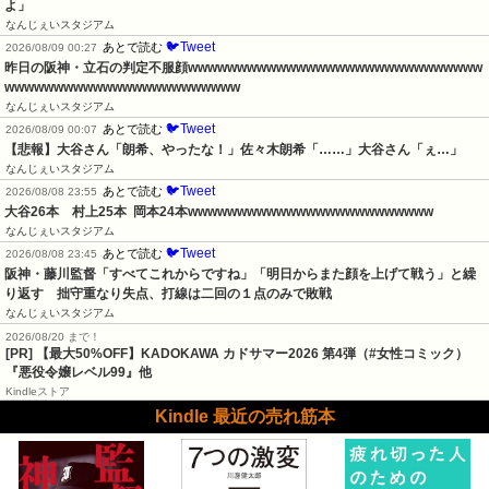
よ」
なんじぇいスタジアム
🐦Tweet
あとで読む
2026/08/09 00:27
昨日の阪神・立石の判定不服顔wwwwwwwwwwwwwwwwwwwwwwwwwwwwww
wwwwwwwwwwwwwwwwwwwwwwww
なんじぇいスタジアム
🐦Tweet
あとで読む
2026/08/09 00:07
【悲報】大谷さん「朗希、やったな！」佐々木朗希「……」大谷さん「ぇ…」
なんじぇいスタジアム
🐦Tweet
あとで読む
2026/08/08 23:55
大谷26本　村上25本  岡本24本wwwwwwwwwwwwwwwwwwwwwwwww
なんじぇいスタジアム
🐦Tweet
あとで読む
2026/08/08 23:45
阪神・藤川監督「すべてこれからですね」「明日からまた顔を上げて戦う」と繰
り返す　拙守重なり失点、打線は二回の１点のみで敗戦
なんじぇいスタジアム
2026/08/20 まで！
[PR]
【最大50%OFF】KADOKAWA カドサマー2026 第4弾（#女性コミック）
『悪役令嬢レベル99』他
Kindleストア
Kindle 最近の売れ筋本