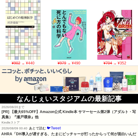
¥902
→ ¥440
¥979
→ ¥490
¥704
→ ¥352
なんじぇいスタジアムの最新記事
2026/08/20まで
[PR]
【最大65%OFF】Amazon公式 Kindle本 サマーセール第2弾（アダルト・写
真集）『瀬戸環奈』他
Kindleストア
🐦Tweet
あとで読む
2026/08/09 00:40
AHRA「DH導入が遅すぎる、たまにピッチャーが打ったからって何が面白いんだ