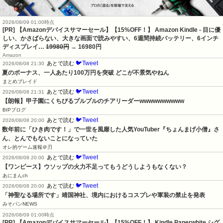
2026/08/09 01:00時点
[PR] 【Amazonデバイスサマーセール】【15%OFF！】 Amazon Kindle - 目に優
しい、かさばらない、大きな画面で読みやすい、6週間持続バッテリー、6インチ
ディスプレイ…
19980円
→ 16980円
Amazon
🐦Tweet
あとで読む
2026/08/08 21:30
夏のボーナス、一人あたり100万円を突破 どこが不景気やねん
まとめブレイド
🐦Tweet
あとで読む
2026/08/08 21:31
【朗報】甲子園にくちびるプルプルのチアリーダーwwwwwwwwww
BIPブログ
🐦Tweet
あとで読む
2026/08/08 20:00
数年前に「ひき肉です！」で一世を風靡した人気YouTuber『ちょんまげ小僧』さ
ん、とんでもないことになっていた
オレ的ゲーム速報＠刃
🐦Tweet
あとで読む
2026/08/08 20:00
【ワンピース】ウソップの火力不足ってもうどうしようもなくない？
あにまんch
🐦Tweet
あとで読む
2026/08/08 20:00
「神聖なる場所です」靖国神社、境内におけるコスプレや軍装の禁止を発表
みそパンNEWS
2026/08/09 01:00時点
[PR] 【Amazonデバイスサマーセール】【15%OFF！】 Kindle Paperwhite シグ