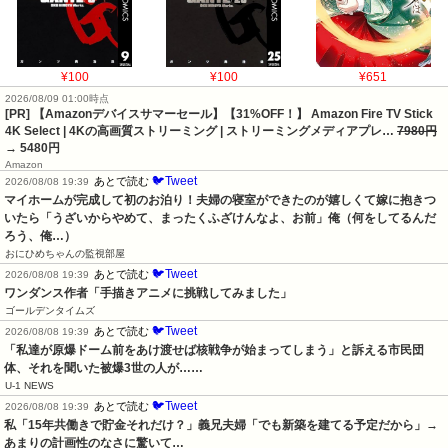
¥100
¥100
¥651
2026/08/09 01:00時点
[PR] 【Amazonデバイスサマーセール】【31%OFF！】 Amazon Fire TV Stick
4K Select | 4Kの高画質ストリーミング | ストリーミングメディアプレ…
7980円
→ 5480円
Amazon
🐦Tweet
あとで読む
2026/08/08 19:39
マイホームが完成して初のお泊り！夫婦の寝室ができたのが嬉しくて嫁に抱きつ
いたら「うざいからやめて、まったくふざけんなよ、お前」俺（何をしてるんだ
ろう、俺…）
おにひめちゃんの監視部屋
🐦Tweet
あとで読む
2026/08/08 19:39
ワンダンス作者「手描きアニメに挑戦してみました」
ゴールデンタイムズ
🐦Tweet
あとで読む
2026/08/08 19:39
「私達が原爆ドーム前をあけ渡せば核戦争が始まってしまう」と訴える市民団
体、それを聞いた被爆3世の人が……
U-1 NEWS
🐦Tweet
あとで読む
2026/08/08 19:39
私「15年共働きで貯金それだけ？」義兄夫婦「でも新築を建てる予定だから」→
あまりの計画性のなさに驚いて…