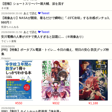
【悲報】ショートスリーパー堀大輔、涙を流す
ネギ速
🐦Tweet
あとで読む
2026/08/08 20:00
【画像あり】NASAが開発、着るだけで瞬時に「-15℃冷却」する冷感ポンチョ3,
980円！
投資ちゃんねる
🐦Tweet
あとで読む
2026/08/08 21:50
安川電機の人事がガチで美人すぎると話題に…（※画像あり）
ラビット速報
2026/08/09
[PR] 【特集】ポータブル電源・トイレ… 今日の備え、明日の安心 防災グッズ特
集
Amazon
¥550
¥832
¥1,188
2026/08/09
[PR] 【割引】タイムセール監視所『浄水器』