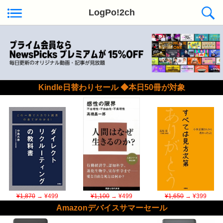
LogPo!2ch
Kindle日替わりセール ◆本日50冊が対象
¥1,870
→ ¥499
¥1,100
→ ¥499
¥1,650
→ ¥399
Amazonデバイスサマーセール