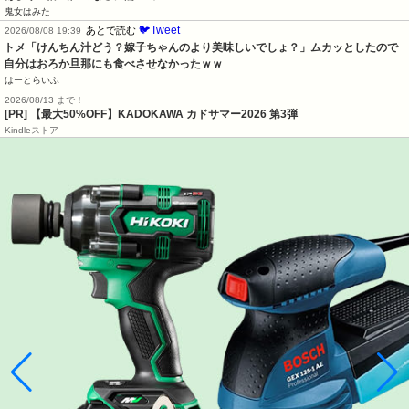
鬼女はみた
🐦Tweet
あとで読む
2026/08/08 19:39
トメ「けんちん汁どう？嫁子ちゃんのより美味しいでしょ？」ムカッとしたので
自分はおろか旦那にも食べさせなかったｗｗ
はーとらいふ
2026/08/13 まで！
[PR]
【最大50%OFF】KADOKAWA カドサマー2026 第3弾
Kindleストア