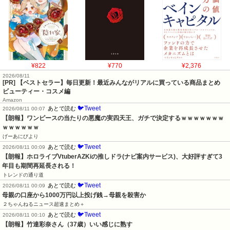
¥822
¥770
¥2,376
2026/08/11
[PR] 【ベストセラー】毎日更新！最近みんながリアルに買っている商品まとめ
ビューティー・コスメ編
Amazon
🐦Tweet
あとで読む
2026/08/11 00:07
【朗報】ワンピースの当たりの悪魔の実四天王、ガチで決定するｗｗｗｗｗｗｗ
ｗｗｗｗｗｗ
げーあにびより
🐦Tweet
あとで読む
2026/08/11 00:09
【朗報】ホロライブVtuberAZKiの推しドラ(ナビ案内サービス)、大好評すぎて3
年目も期間再延長される！
トレンドの通り道
🐦Tweet
あとで読む
2026/08/11 00:09
母親の口座から1000万円以上投げ銭→母親を殺害か
２ちゃんねるニュース超速まとめ＋
🐦Tweet
あとで読む
2026/08/11 00:10
【朗報】竹達彩奈さん（37歳）いい感じに熟す