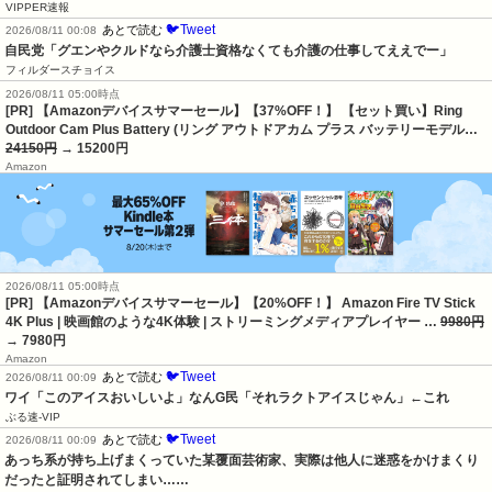
VIPPER速報
🐦Tweet
あとで読む
2026/08/11 00:08
自民党「グエンやクルドなら介護士資格なくても介護の仕事してええでー」
フィルダースチョイス
2026/08/11 05:00時点
[PR] 【Amazonデバイスサマーセール】【37%OFF！】 【セット買い】Ring
Outdoor Cam Plus Battery (リング アウトドアカム プラス バッテリーモデル…
24150円
→ 15200円
Amazon
2026/08/11 05:00時点
[PR] 【Amazonデバイスサマーセール】【20%OFF！】 Amazon Fire TV Stick
4K Plus | 映画館のような4K体験 | ストリーミングメディアプレイヤー …
9980円
→ 7980円
Amazon
🐦Tweet
あとで読む
2026/08/11 00:09
ワイ「このアイスおいしいよ」なんG民「それラクトアイスじゃん」←これ
ぶる速-VIP
🐦Tweet
あとで読む
2026/08/11 00:09
あっち系が持ち上げまくっていた某覆面芸術家、実際は他人に迷惑をかけまくり
だったと証明されてしまい……