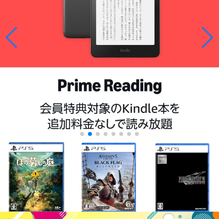
¥7,316
¥6,851
¥5,155