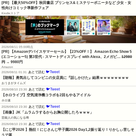
[PR] 【最大50%OFF】秋田書店 プリンセス&ミステリーボニータなど 少女・女
性向けコミック準新作フェア
Kindleストア
2026/08/11 05:00時点
[PR] 【Amazonデバイスサマーセール】【23%OFF！】 Amazon Echo Show 5
(エコーショー5) 第3世代 - スマートディスプレイ with Alexa、2メガピ…
12980
円
→ 9980円
Amazon
🐦Tweet
あとで読む
2026/08/11 01:31
【朗報】勇気出してコンビニの女店員に『話しかけた』結果ｗｗｗｗｗｗｗｗ
おうまがタイムズ
🐦Tweet
あとで読む
2026/08/10 23:30
【ホロライブ】空気清浄機コラボを2回もやるアイドル
ホロ速
🐦Tweet
あとで読む
2026/08/10 23:30
【画像】JK「ムラムラするからお胸公開したろｗｗｗ」
芸能人の気になる噂
🐦Tweet
あとで読む
2026/08/10 23:30
【にじ甲2026 】熱狂！にじさんじ甲子園2026 Day1,2振り返り！りかしぃ苦しそ
うで草