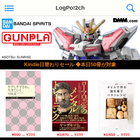
LogPo!2ch
Kindle日替わりセール ◆本日50冊が対象
¥990
→ ¥399
¥1,870
→ ¥499
¥1,650
→ ¥499