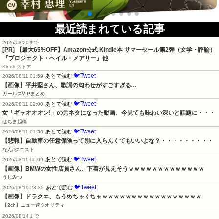
最近読まれている記事
2026/08/20まで
[PR]
【最大65%OFF】Amazon公式 Kindle本 サマーセール第2弾（文学・評論）
『プロジェクト・ヘイル・メアリー』他
Kindleストア
🐦Tweet
あとで読む
2026/08/11 01:59
【画像】平井堅さん、歌詞の匂わせがすごすぎる…
ガールズVIPまとめ
🐦Tweet
あとで読む
2026/08/11 02:00
女「ギャオオオン!」の元ネタになった動画、今見ても味わい深いと話題に・・・
はちま起稿
🐦Tweet
あとで読む
2026/08/11 01:56
【悲報】自動車の任意保険って別に入らんくてもいいよな？・・・・・・・・・
なんJクエスト
🐦Tweet
あとで読む
2026/08/11 00:09
【画像】BMWの女性店員さん、下着が見えそうｗｗｗｗｗｗｗｗｗｗｗｗｗ
うしみつ
🐦Tweet
あとで読む
2026/08/10 23:30
【画像】ドラクエ、もうめちゃくちゃｗｗｗｗｗｗｗｗｗｗｗｗｗｗｗｗｗ
【2ch】ニュー速クオリティ
2026/08/14まで