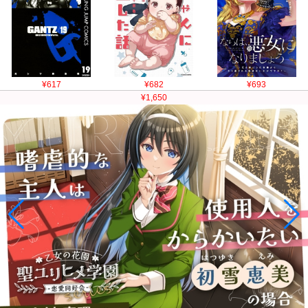
¥617
¥682
¥693
¥1,650