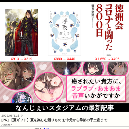
¥913
→ ¥319
¥880
→ ¥440
¥1,650
→ ¥495
なんじぇいスタジアムの最新記事
2026/08/31まで
[PR]
【夏ギフト】夏を楽しむ贈りもの お中元から季節の手土産まで
Amazon