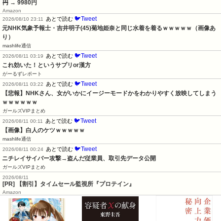
円
→ 9980円
Amazon
🐦Tweet
あとで読む
2026/08/10 23:11
元NHK気象予報士・吉井明子(45)菊地姫奈と同じ水着を着るｗｗｗｗｗ（画像あ
り）
mashlife通信
🐦Tweet
あとで読む
2026/08/11 03:19
これ効いた！というサプリor漢方
がーるずレポート
🐦Tweet
あとで読む
2026/08/11 03:22
【悲報】NHKさん、女がいかにイージーモードかをわかりやすく放映してしまう
ｗｗｗｗｗｗ
ガールズVIPまとめ
🐦Tweet
あとで読む
2026/08/11 00:11
【画像】白人のケツｗｗｗｗｗ
mashlife通信
🐦Tweet
あとで読む
2026/08/11 00:24
ニチレイサイバー攻撃→盗んだ従業員、取引先データ公開
ガールズVIPまとめ
2026/08/11
[PR] 【割引】タイムセール監視所『プロテイン』
Amazon