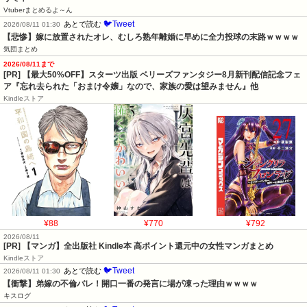
Vtuberまとめるよ～ん
🐦Tweet
あとで読む
2026/08/11 01:30
【悲惨】嫁に放置されたオレ、むしろ熟年離婚に早めに全力投球の末路ｗｗｗｗ
気団まとめ
2026/08/11まで
[PR] 【最大50%OFF】スターツ出版 ベリーズファンタジー8月新刊配信記念フェ
ア『忘れ去られた「おまけ令嬢」なので、家族の愛は望みません』他
Kindleストア
¥88
¥770
¥792
2026/08/11
[PR] 【マンガ】全出版社 Kindle本 高ポイント還元中の女性マンガまとめ
Kindleストア
🐦Tweet
あとで読む
2026/08/11 01:30
【衝撃】弟嫁の不倫バレ！開口一番の発言に場が凍った理由ｗｗｗｗ
キスログ