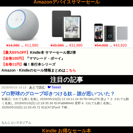
Amazonデバイスサマーセール
¥14,980
→ ¥11,980
¥39,980
→ ¥31,980
¥54,900
→ ¥43,920
【最大65%OFF】
Kindle本 サマーセール第2弾
【全巻100円】
『ママレード・ボーイ』
【全巻11円】
極！単行本シリーズ
Amazon・Kindleのセール情報まとめは
こちら
注目の記事
🐦Tweet
あとで読む
2026/05/10 14:13
プロ野球のグローブ叩きつける奴←誰が思いついた？
転載元: それでも動く名無し 2026/05/10(日) 12:19:11.24 ID:T6+H0uZT0 誰よ？ 2: それでも動
く名無し 2026/05/10(日) 12:19:35.30 ID:IFsBM99A0 星野 4: それでも動く名無し
2026/05/10(日) 12:20:45.72 ID:jCA7ZFyn0 下柳…
なんじぇいスタジアム
Kindle お得なセール本