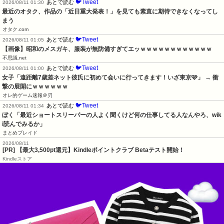
🐦Tweet
あとで読む
2026/08/11 01:30
最近のオタク、作品の「近日重大発表！」を見ても素直に期待できなくなってし
まう
オタク.com
🐦Tweet
あとで読む
2026/08/11 01:05
【画像】昭和のメスガキ、服装が無防備すぎてエッｗｗｗｗｗｗｗｗｗｗｗｗ
不思議.net
🐦Tweet
あとで読む
2026/08/11 01:00
女子「遠距離7歳差ネット彼氏に初めて会いに行ってきます！いざ東京🩷」 → 衝
撃の展開にｗｗｗｗｗｗ
オレ的ゲーム速報＠刃
🐦Tweet
あとで読む
2026/08/11 01:34
ぼく「最近ショートスリーパーの人よく聞くけど何の仕事してる人なんやろ、wik
i読んでみるか」
まとめブレイド
2026/08/11
[PR]
【最大3,500pt還元】Kindleポイントクラブ Betaテスト開始！
Kindleストア