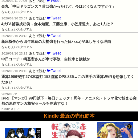
🐦Tweet
あとで読む
2026/08/11 00:09
金丸「中日ドラゴンズ？昔は強かったけど、今はどうなんですか？」
なんじぇいスタジアム
🐦Tweet
あとで読む
2026/08/10 23:57
4大FA補強成功例→金本知憲、工藤公康、小笠原道大、あと1人は？
なんじぇいスタジアム
🐦Tweet
あとで読む
2026/08/10 23:42
新庄就任から四年連続の大補強を行った日ハムがV逸しそうな理由
なんじぇいスタジアム
🐦Tweet
あとで読む
2026/08/10 23:32
中日コーチ・嶋基宏さんが車で事故　自転車と接触か
なんじぇいスタジアム
🐦Tweet
あとで読む
2026/08/10 23:10
通算1906安打 274本塁打 152盗塁 OPS.835←この選手の通算WARを想像してく
ださい
なんじぇいスタジアム
2026/08/11
[PR] 【マンガ】99円以下・毎日チェック！周年・アニメ化・ドラマ化で始まる突
然の原作マンガ格安セールを見逃すな！
Kindleストア
Kindle 最近の売れ筋本