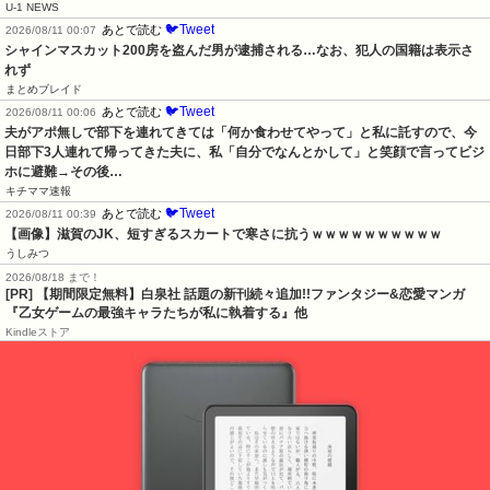
U-1 NEWS
🐦Tweet
あとで読む
2026/08/11 00:07
シャインマスカット200房を盗んだ男が逮捕される…なお、犯人の国籍は表示さ
れず
まとめブレイド
🐦Tweet
あとで読む
2026/08/11 00:06
夫がアポ無しで部下を連れてきては「何か食わせてやって」と私に託すので、今
日部下3人連れて帰ってきた夫に、私「自分でなんとかして」と笑顔で言ってビジ
ホに避難→その後…
キチママ速報
🐦Tweet
あとで読む
2026/08/11 00:39
【画像】滋賀のJK、短すぎるスカートで寒さに抗うｗｗｗｗｗｗｗｗｗｗ
うしみつ
2026/08/18 まで！
[PR] 【期間限定無料】白泉社 話題の新刊続々追加!!ファンタジー&恋愛マンガ
『乙女ゲームの最強キャラたちが私に執着する』他
Kindleストア