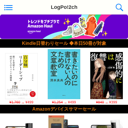
LogPo!2ch
Kindle日替わりセール ◆本日50冊が対象
¥1,760
→ ¥499
¥1,254
→ ¥499
¥840
→ ¥399
Amazonデバイスサマーセール