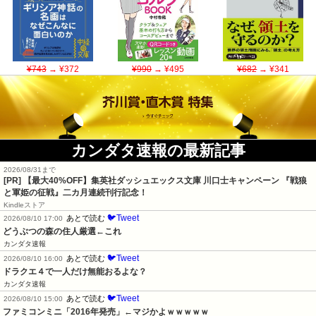
¥743
→ ¥372
¥990
→ ¥495
¥682
→ ¥341
カンダタ速報の最新記事
2026/08/31まで
[PR]
【最大40%OFF】集英社ダッシュエックス文庫 川口士キャンペーン 『戦狼
と軍姫の征戦』二カ月連続刊行記念！
Kindleストア
🐦Tweet
あとで読む
2026/08/10 17:00
どうぶつの森の住人厳選←これ
カンダタ速報
🐦Tweet
あとで読む
2026/08/10 16:00
ドラクエ４で一人だけ無能おるよな？
カンダタ速報
🐦Tweet
あとで読む
2026/08/10 15:00
ファミコンミニ「2016年発売」←マジかよｗｗｗｗｗ