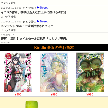
カンダタ速報
🐦Tweet
あとで読む
2026/08/10 14:00
イニDの作者、機械はあんなに上手に描けるのにさ
カンダタ速報
🐦Tweet
あとで読む
2026/08/10 13:00
ニンテンドウ64って過大評価されてる？
カンダタ速報
2026/08/10
[PR] 【割引】タイムセール監視所『カミソリ替刃』
Amazon
Kindle 最近の売れ筋本
¥906
¥990
¥990