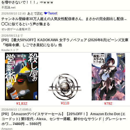
を増やさないで！！！」⇒ｗｗｗ
不思議.net
🐦Tweet
あとで読む
2026/08/10 12:40
チャンネル登録者30万人超えの人気女性配信者さん、まさかの完全顔出し配信→
◯◯に似てるという声が集まる
オレ的ゲーム速報＠刃
2026/08/13まで
[PR] 【最大50%OFF】KADOKAWA 女子ラノベフェア (2026年8月)ビーンズ文庫
『地味令嬢、しごでき皇妃になる!』他
Kindleストア
¥1,832
¥110
¥792
2026/08/10 17:00時点
[PR] 【Amazonデバイスサマーセール】【20%OFF！】 Amazon Echo Dot (エ
コードット) 第5世代 - Alexa、センサー搭載、鮮やかなサウンド｜グレーシャー
ホワ…
7480円
→ 5980円
Amazon