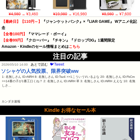
¥4,980
→ ¥3,460
¥19,980
→ ¥16,980
¥8,980
→ ¥7,600
【最終日】【110円～】
『ジャンケットバンク』×『LIAR GAME』 Wアニメ化記
念
【全巻100円】
『ママレード・ボーイ』
【全巻99円】
『クローバー』『チキン』『ドロップOG』1週間限定
Amazon・Kindleのセール情報まとめは
こちら
注目の記事
🐦Tweet
あとで読む
2026/05/10 14:00
ソシャゲの人気投票、限界突破ww
1: 名無しさん ID:rNRH 8: 名無しさん ID:Tsz4 >>1こういうVいるよな 20: 名無しさん ID:FkCm
>>14番の子が1番工口くね？ 2: 名無しさん ID:rNRH 草 3: 名無しさん ID:rNRH ええな 10: 名無
しさ…
カンダタ速報
Kindle お得なセール本