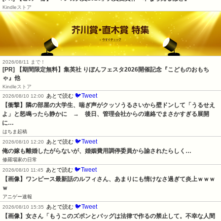
Kindleストア
2026/08/11 まで！
[PR] 【期間限定無料】集英社 りぼんフェスタ2026開催記念『こどものおもち
ゃ』他
Kindleストア
🐦Tweet
あとで読む
2026/08/10 12:00
【衝撃】隣の部屋の大学生、喘ぎ声がクッソうるさいから壁ドンして「うるせえ
よ」と怒鳴ったら静かに　→　後日、管理会社からの連絡でまさかすぎる展開
に…
はちま起稿
🐦Tweet
あとで読む
2026/08/10 12:20
俺の嫁も離婚したがらないが、婚姻費用調停委員から諭されたらしく…
修羅場家の日常
🐦Tweet
あとで読む
2026/08/10 11:45
【画像】ワンピース最新話のルフィさん、あまりにも情けなさ過ぎて炎上ｗｗｗ
ｗ
アニゲー速報
🐦Tweet
あとで読む
2026/08/10 15:35
【画像】女さん「もうこのズボンとバッグは法律で作るの禁止して。不幸な人間