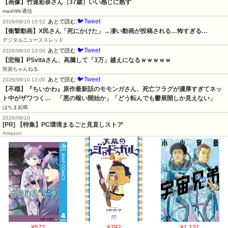
【画像】竹達彩奈さん（37歳）いい感じに熟す
mashlife通信
🐦Tweet
あとで読む
2026/08/10 15:52
【衝撃動画】X民さん「死にかけた」→凄い動画が投稿される…怖すぎる…
デジタルニューススレッド
🐦Tweet
あとで読む
2026/08/10 13:00
【悲報】PSvitaさん、高騰して「3万」越えになるｗｗｗｗｗ
投資ちゃんねる
🐦Tweet
あとで読む
2026/08/10 13:00
【不穏】『ちいかわ』原作最新話のモモンガさん、死亡フラグが濃厚すぎてネッ
ト中がザワつく…　「悪の報い開始か」「どう転んでも鬱展開しか見えない」
はちま起稿
2026/08/10
[PR] 【特集】PC環境まるごと見直しストア
Amazon
¥572
¥792
¥1,131