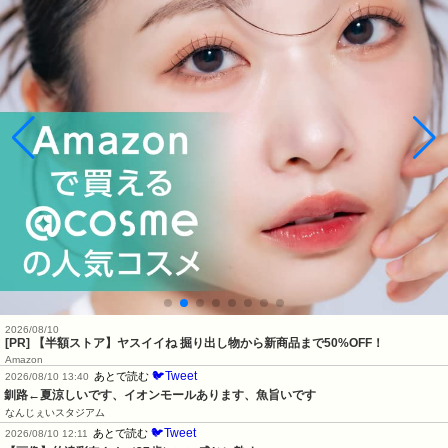
2026/08/10
[PR] 【半額ストア】ヤスイイね 掘り出し物から新商品まで50%OFF！
Amazon
🐦Tweet
あとで読む
2026/08/10 13:40
釧路←夏涼しいです、イオンモールあります、魚旨いです
なんじぇいスタジアム
🐦Tweet
あとで読む
2026/08/10 12:11