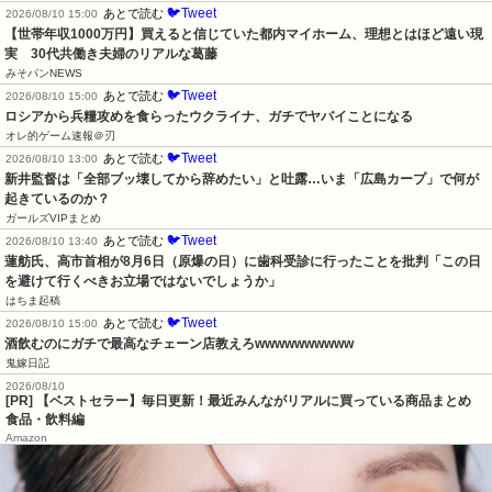
🐦Tweet
あとで読む
2026/08/10 15:00
【世帯年収1000万円】買えると信じていた都内マイホーム、理想とはほど遠い現
実　30代共働き夫婦のリアルな葛藤
みそパンNEWS
🐦Tweet
あとで読む
2026/08/10 15:00
ロシアから兵糧攻めを食らったウクライナ、ガチでヤバイことになる
オレ的ゲーム速報＠刃
🐦Tweet
あとで読む
2026/08/10 13:00
新井監督は「全部ブッ壊してから辞めたい」と吐露…いま「広島カープ」で何が
起きているのか？
ガールズVIPまとめ
🐦Tweet
あとで読む
2026/08/10 13:40
蓮舫氏、高市首相が8月6日（原爆の日）に歯科受診に行ったことを批判「この日
を避けて行くべきお立場ではないでしょうか」
はちま起稿
🐦Tweet
あとで読む
2026/08/10 15:00
酒飲むのにガチで最高なチェーン店教えろwwwwwwwwww
鬼嫁日記
2026/08/10
[PR] 【ベストセラー】毎日更新！最近みんながリアルに買っている商品まとめ
食品・飲料編
Amazon