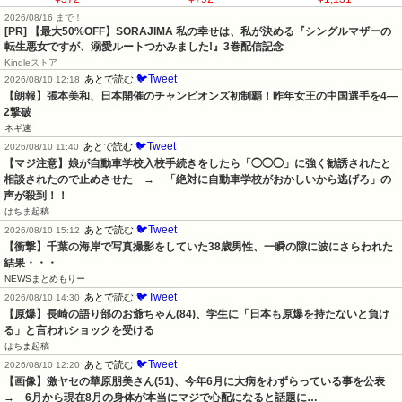
2026/08/16 まで！
[PR] 【最大50%OFF】SORAJIMA 私の幸せは、私が決める『シングルマザーの
転生悪女ですが、溺愛ルートつかみました!』3巻配信記念
Kindleストア
🐦Tweet
あとで読む
2026/08/10 12:18
【朗報】張本美和、日本開催のチャンピオンズ初制覇！昨年女王の中国選手を4―
2撃破
ネギ速
🐦Tweet
あとで読む
2026/08/10 11:40
【マジ注意】娘が自動車学校入校手続きをしたら「◯◯◯」に強く勧誘されたと
相談されたので止めさせた　→　「絶対に自動車学校がおかしいから逃げろ」の
声が殺到！！
はちま起稿
🐦Tweet
あとで読む
2026/08/10 15:12
【衝撃】千葉の海岸で写真撮影をしていた38歳男性、一瞬の隙に波にさらわれた
結果・・・
NEWSまとめもりー
🐦Tweet
あとで読む
2026/08/10 14:30
【原爆】長崎の語り部のお爺ちゃん(84)、学生に「日本も原爆を持たないと負け
る」と言われショックを受ける
はちま起稿
🐦Tweet
あとで読む
2026/08/10 12:20
【画像】激ヤセの華原朋美さん(51)、今年6月に大病をわずらっている事を公表　
→　6月から現在8月の身体が本当にマジで心配になると話題に…