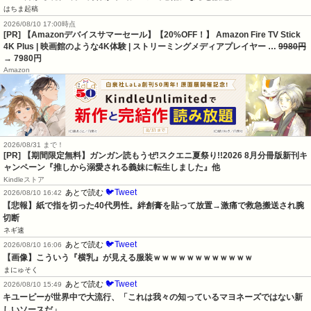
はちま起稿
2026/08/10 17:00時点
[PR] 【Amazonデバイスサマーセール】【20%OFF！】 Amazon Fire TV Stick
4K Plus | 映画館のような4K体験 | ストリーミングメディアプレイヤー …
9980円
→ 7980円
Amazon
2026/08/31 まで！
[PR] 【期間限定無料】ガンガン読もうぜ!スクエニ夏祭り!!2026 8月分冊版新刊キ
ャンペーン『推しから溺愛される義妹に転生しました』他
Kindleストア
🐦Tweet
あとで読む
2026/08/10 16:42
【悲報】紙で指を切った40代男性。絆創膏を貼って放置→激痛で救急搬送され腕
切断
ネギ速
🐦Tweet
あとで読む
2026/08/10 16:06
【画像】こういう『横乳』が見える服装ｗｗｗｗｗｗｗｗｗｗｗｗ
まにゅそく
🐦Tweet
あとで読む
2026/08/10 15:49
キユーピーが世界中で大流行、「これは我々の知っているマヨネーズではない新
しいソースだ」