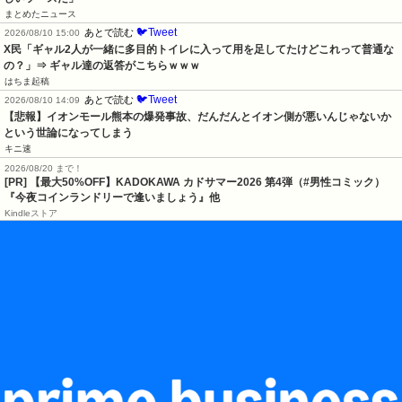
まとめたニュース
🐦Tweet
あとで読む
2026/08/10 15:00
X民「ギャル2人が一緒に多目的トイレに入って用を足してたけどこれって普通な
の？」⇒ ギャル達の返答がこちらｗｗｗ
はちま起稿
🐦Tweet
あとで読む
2026/08/10 14:09
【悲報】イオンモール熊本の爆発事故、だんだんとイオン側が悪いんじゃないか
という世論になってしまう
キニ速
2026/08/20 まで！
[PR]
【最大50%OFF】KADOKAWA カドサマー2026 第4弾（#男性コミック）
『今夜コインランドリーで逢いましょう』他
Kindleストア