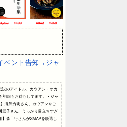
3,267
→ ¥499
¥842
→ ¥468
トイベント告知→ジャ
》■職業、伝説のアイドル。カウアン・オカ
・指名も初回もお待ちしてます。・ジャ
記事 【緊急】滝沢秀明さん、カウアンやご
川景子さん、うっかり目立ちすぎ
】森且行さんがSMAPを脱退し