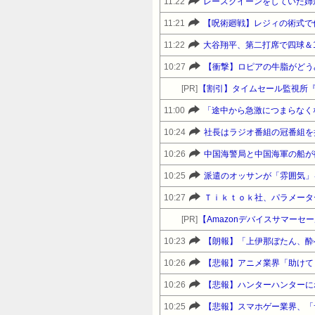
11:22
レースクイーンをしていた姉
11:21
【呪術廻戦】レジィの術式で
11:22
大谷翔平、第二打席で四球＆
10:27
【衝撃】ロピアの牛脂がどう
[PR]
【割引】タイムセール監視所
11:00
「途中から急激につまらなく
10:24
10:26
中国海警局と中国海軍の船が
10:25
派遣のオッサンが「雰囲気」
10:27
Ｔｉｋｔｏｋ社、パラメータ
[PR]
10:23
【朗報】「上伊那ぼたん、酔
10:26
10:26
【悲報】ハンターハンターに
10:25
【悲報】スマホゲー業界、「