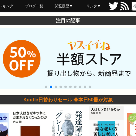
ンキング
ブログ一覧
閲覧履歴▼
リンク▼
ブックマーク
最近読んだ
あとで読む
ネットスーパー
飲食店舗用品
セール情報
注目の記事
Kindle日替わりセール ◆本日50冊が対象