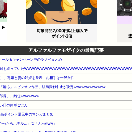
アルファルファモザイクの最新記事
e本 セール＆キャンペーン中のラノベまとめ
眠を取っていたWWWWWWWWWWWWWWWWWWWWWWWWWWWWWWWWW
歳）、再婚と妻の妊娠を発表 お相手は一般女性
踊る」スピンオフ作品、結局撮影中止が決定wwwwwwwwwwww
長」、離任wwwwwww
い日の簡単ごはん
』高ポイント還元中のマンガまとめ
かったらホテル…」女「ぷっwww」