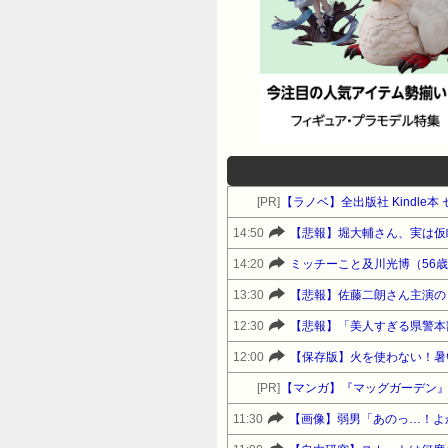
[PR]
【ラノベ】全出版社 Kindl
14:50
【悲報】堀大輔さん、実は仮
14:20
ミッチーこと及川光博（56
13:30
【悲報】佐藤二朗さん主演の「
12:30
【悲報】「美人すぎる県警本部
12:00
【保存版】火を使わない！暑
[PR]
【マンガ】『マッグガーデン
11:30
【画像】弱男「あのっ…！よ