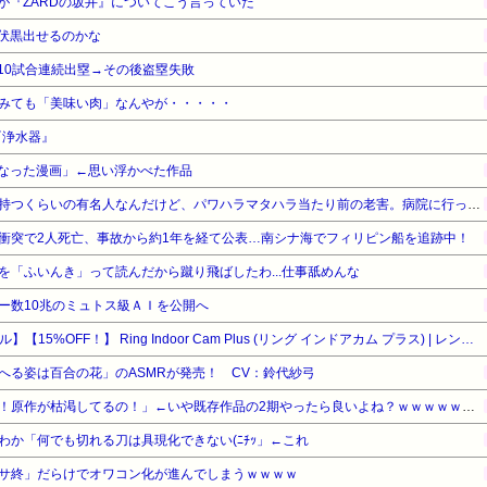
が『ZARDの坂井』についてこう言っていた
伏黒出せるのかな
10試合連続出塁→その後盗塁失敗
みても「美味い肉」なんやが・・・・・
『浄水器』
なった漫画」←思い浮かべた作品
社長はラジオ番組の冠番組を持つくらいの有名人なんだけど、パワハラマタハラ当たり前の老害。病院に行っただけで退職勧告を受けた。社長「労基に言うなよ！」と言うけれど…→
衝突で2人死亡、事故から約1年を経て公表…南シナ海でフィリピン船を追跡中！
を「ふいんき」って読んだから蹴り飛ばしたわ...仕事舐めんな
ー数10兆のミュトス級ＡＩを公開へ
【Amazonデバイスサマーセール】【15%OFF！】 Ring Indoor Cam Plus (リング インドアカム プラス) | レンズカバー付き高画質・広角2Kビデオの屋内用セキュリティカメラ | 4倍ズーム・モーション検知搭載 | Ring Home プラン30日間無料体験付き - ブラック
へる姿は百合の花」のASMRが発売！ CV：鈴代紗弓
【悲報】アニメ業界「助けて！原作が枯渇してるの！」←いや既存作品の2期やったら良いよね？ｗｗｗｗｗｗｗｗｗｗ
わか「何でも切れる刀は具現化できない(ﾆﾁｯ」←これ
サ終」だらけでオワコン化が進んでしまうｗｗｗｗ