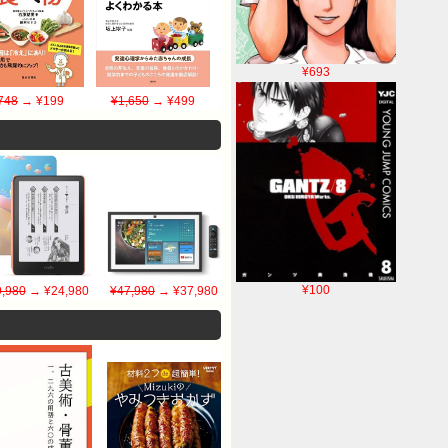
¥693
748
→ ¥199
¥1,650
→ ¥499
¥100
,980
→ ¥24,980
¥47,980
→ ¥37,980