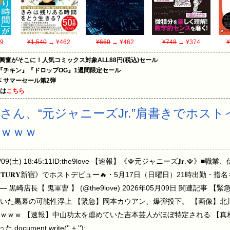
9
¥1,540
→ ¥462
¥660
→ ¥462
¥748
→ ¥374
¥
の興奮がそこに！人気コミックス対象ALL88円(税込)セール
『チキン』『ドロップOG』1週間限定セール
le本 サマーセール第2弾
めは
こちら
さん、“元ジャニーズJr.”肩書きでホス
ｗｗｗ
09(土) 18:45:11ID:the9love 【速報】《🪭元ジャニーズ𝐉𝐫.
𝐍𝐓𝐔𝐑𝐘新宿》でホストデビュー🔥・5月17日（日曜日）21時出勤
669 — 黒崎店長【 鬼軍曹 】 (@the9love) 2026年05月09日 関連
いた黒幕の可能性浮上 【緊急】岡本カウアン、爆弾投下。 【画像】北
ｗｗｗ 【速報】中山功太を虐めていた吉本芸人がほぼ特定される 【真相
ment.write('' + '');…