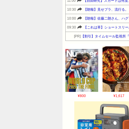
11:00
【自由研究】スカートは何度
10:30
【朗報】見せブラ、流行る。
10:00
【朗報】佐藤二朗さん、ハグ
09:30
【これは草】ショートスリー
[PR]
【割引】タイムセール監視所
¥800
¥1,617