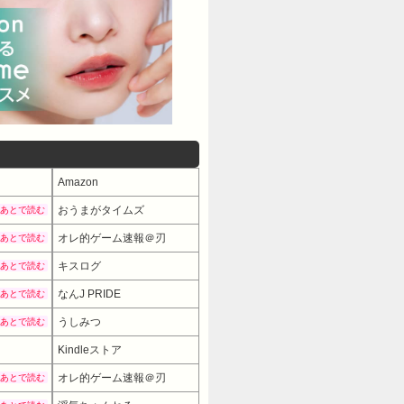
Amazon
おうまがタイムズ
あとで読む
オレ的ゲーム速報＠刃
あとで読む
キスログ
あとで読む
なんJ PRIDE
あとで読む
うしみつ
あとで読む
Kindleストア
オレ的ゲーム速報＠刃
あとで読む