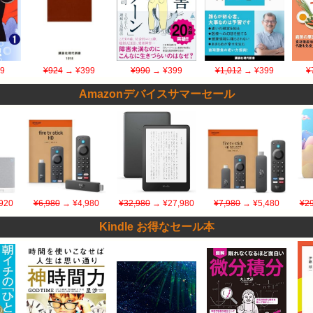
9
¥924
→ ¥399
¥990
→ ¥399
¥1,012
→ ¥399
¥
Amazonデバイスサマーセール
920
¥6,980
→ ¥4,980
¥32,980
→ ¥27,980
¥7,980
→ ¥5,480
¥29
Kindle お得なセール本