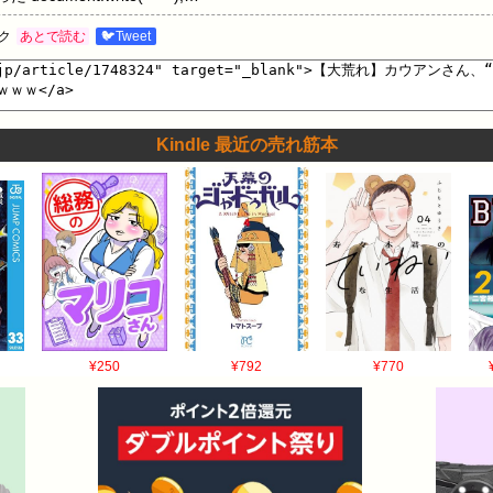
ク
あとで読む
🐦Tweet
Kindle 最近の売れ筋本
¥250
¥792
¥770