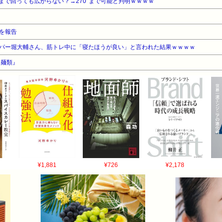
まで回っても広がらない？→270°まで可能と判明ｗｗｗｗ
を報告
パー堀大輔さん、筋トレ中に「寝たほうが良い」と言われた結果ｗｗｗｗ
『麺類』
¥1,881
¥726
¥2,178