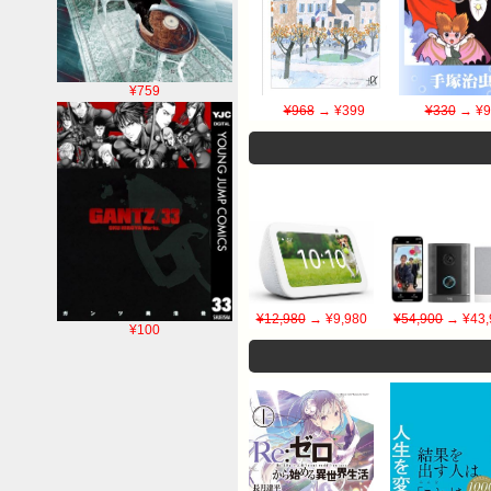
¥759
¥968
→ ¥399
¥330
→ ¥9
¥12,980
→ ¥9,980
¥54,900
→ ¥43,
¥100