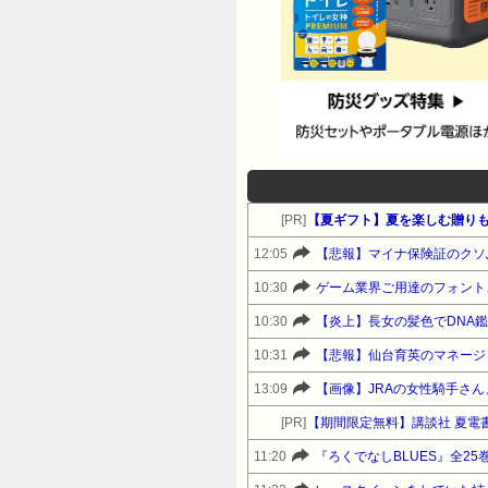
[PR]
【夏ギフト】夏を楽しむ贈りも
12:05
【悲報】マイナ保険証のクソ
10:30
ゲーム業界ご用達のフォント、
10:30
【炎上】長女の髪色でDNA
10:31
【悲報】仙台育英のマネージ
13:09
【画像】JRAの女性騎手さ
[PR]
11:20