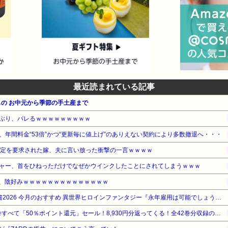
最近読まれている記事
の お中元から季節の手土産まで
ぶり、バレるｗｗｗｗｗｗｗｗｗ
年間料金“53倍”かつ“更新毎に値上げ”のありえない契約により多数撤退へ・・・
鑑定を要求された嫁、夫に言い放った衝撃の一言ｗｗｗｗ
ャー、首をひねっただけでなぜかウインクしたことにされてしまうｗｗｗ
ん、陰好みｗｗｗｗｗｗｗｗｗｗｗｗｗｗ
【期間限定無料】講談社 夏電書2026 今月のおすすめ 異世界ヒロインファンタジー『永年雇用は可能でしょうか』他
『ろくでなしBLUES』全25巻すべて「50％ポイント還元」セール！8,930円分返ってくる！全42巻分収録の文庫版！ヤンキー漫画の頂点！ジャンプ黄金期の伝説的な傑作