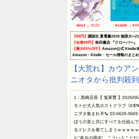
¥814
→ ¥220
¥1,848
→ ¥49
【88円】
講談社 夏電書2026 無限大∞
【全巻99円】
秋田書店 『クローバー』
【最大65%OFF】
Amazon公式 Kind
Amazon・Kindle・セール情報のまと
【大荒れ】カウアン
ニオタから批判殺到
1：黒崎店長【 鬼軍曹 】2026/05/
モトが大人気ホストクラブ《𝐂𝐄
ニヲタ集まれ🥂📞 03-6628-0
ぼうの党と共にすべてを仕組んで
るドレスを着てしまうｗｗｗｗｗ
た“本当の理由”、こういうことだった docu