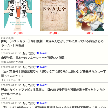
¥1,386
¥1,485
¥832
2026/08/09
[PR] 【ベストセラー】毎日更新！最近みんながリアルに買っている商品まとめ
ホーム・日用品編
Amazon
🐦Tweet
あとで読む
2026/08/09 11:30
山梨学院、日本一のマネージャーが可愛いと話題！！
芸能人の気になる噂
🐦Tweet
あとで読む
2026/08/09 11:30
【白バラ案件】高級豆腐ワイ「150g×2丁で250円か…高いけど美味そうだし一丁
買ってみるか！」
まんぷくにゅーす
🐦Tweet
あとで読む
2026/08/09 11:30
理由もなくすぐファビョる韓国人、目の前で歩行者が横断歩道を渡ったというだ
けで車でハネる
かんにゅー
🐦Tweet
あとで読む
2026/08/09 11:30
【戦コレ6】解析サイトに2回連続5周期以上だと次は3周期以下濃厚って書いてた