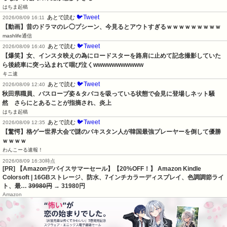
はちま起稿
🐦Tweet
あとで読む
2026/08/09 16:11
【動画】昔のドラマのレ◯プシーン、今見るとアウトすぎるｗｗｗｗｗｗｗｗｗ
mashlife通信
🐦Tweet
あとで読む
2026/08/09 16:40
【爆笑】女、インスタ映えの為にロードスターを路肩に止めて記念撮影していた
ら後続車に突っ込まれて咽び泣くwwwwwwwwwww
キニ速
🐦Tweet
あとで読む
2026/08/09 12:40
秋田県職員、バスローブ姿＆タバコを吸っている状態で会見に登場しネット騒
然　さらにとあることが指摘され、炎上
はちま起稿
🐦Tweet
あとで読む
2026/08/09 12:35
【驚愕】格ゲー世界大会で謎のパキスタン人が韓国最強プレーヤーを倒して優勝
ｗｗｗｗ
わんこーる速報！
2026/08/09 16:30時点
[PR] 【Amazonデバイスサマーセール】【20%OFF！】 Amazon Kindle
Colorsoft | 16GBストレージ、防水、7インチカラーディスプレイ、色調調節ライ
ト、最…
39980円
→ 31980円
Amazon