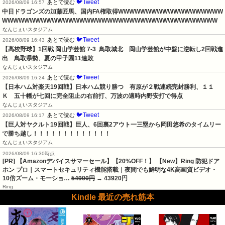
🐦Tweet
あとで読む
2026/08/09 16:57
中日ドラゴンズの加藤匠馬、国内FA権取得WWWWWWWWWWWWWWWWWWW
WWWWWWWWWWWWWWWWWWWWWWWWWWWWWWWWWWWWWWW
なんじぇいスタジアム
🐦Tweet
あとで読む
2026/08/09 16:43
【高校野球】1回戦 岡山学芸館 7-3  鳥取城北　岡山学芸館が中盤に逆転し2回戦進
出　鳥取県勢、夏の甲子園11連敗
なんじぇいスタジアム
🐦Tweet
あとで読む
2026/08/09 16:24
【日本ハム対楽天19回戦】日本ハム競り勝つ　有原が２戦連続完封勝利、１１
Ｋ　五十幡が七回に完全阻止の右前打、万波の適時内野安打で得点
なんじぇいスタジアム
🐦Tweet
あとで読む
2026/08/09 16:17
【巨人対ヤクルト19回戦】巨人、6回裏2アウト一三塁から岡田悠希のタイムリー
で勝ち越し！！！！！！！！！！！！！
なんじぇいスタジアム
2026/08/09 16:30時点
[PR] 【Amazonデバイスサマーセール】【20%OFF！】 【New】Ring 防犯ドア
ホン プロ｜スマートセキュリティ機能搭載｜夜間でも鮮明な4K高画質ビデオ・
10倍ズーム・モーショ…
54900円
→ 43920円
Ring
Kindle 最近の売れ筋本