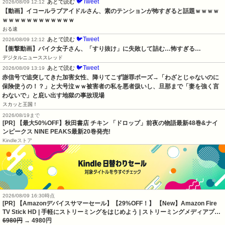
🐦Tweet
あとで読む
2026/08/09 12:12
【動画】イコールラブアイドルさん、素のテンションが怖すぎると話題ｗｗｗｗ
ｗｗｗｗｗｗｗｗｗｗｗｗ
おる速
🐦Tweet
あとで読む
2026/08/09 12:12
【衝撃動画】バイク女子さん、「すり抜け」に失敗して詰む…怖すぎる…
デジタルニューススレッド
🐦Tweet
あとで読む
2026/08/09 13:19
赤信号で追突してきた加害女性、降りてこず謝罪ポーズ→「わざとじゃないのに
保険使うの！？」と大号泣ｗｗ被害者の私を悪者扱いし、旦那まで「妻を強く言
わないで」と庇い出す地獄の事故現場
スカッと王国！
2026/08/19まで
[PR] 【最大50%OFF】秋田書店 チキン 「ドロップ」前夜の物語最新48巻&ナイ
ンピークス NINE PEAKS最新20巻発売!
Kindleストア
2026/08/09 16:30時点
[PR] 【Amazonデバイスサマーセール】【29%OFF！】 【New】Amazon Fire
TV Stick HD | 手軽にストリーミングをはじめよう | ストリーミングメディアプ…
6980円
→ 4980円