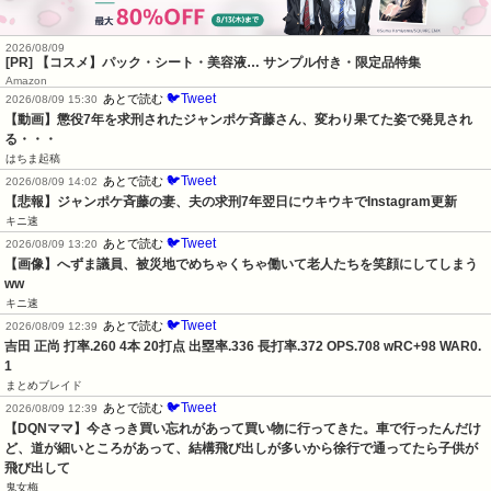
2026/08/09
[PR] 【コスメ】パック・シート・美容液… サンプル付き・限定品特集
Amazon
🐦Tweet
あとで読む
2026/08/09 15:30
【動画】懲役7年を求刑されたジャンポケ斉藤さん、変わり果てた姿で発見され
る・・・
はちま起稿
🐦Tweet
あとで読む
2026/08/09 14:02
【悲報】ジャンポケ斉藤の妻、夫の求刑7年翌日にウキウキでInstagram更新
キニ速
🐦Tweet
あとで読む
2026/08/09 13:20
【画像】へずま議員、被災地でめちゃくちゃ働いて老人たちを笑顔にしてしまう
ww
キニ速
🐦Tweet
あとで読む
2026/08/09 12:39
吉田 正尚 打率.260 4本 20打点 出塁率.336 長打率.372 OPS.708 wRC+98 WAR0.
1
まとめブレイド
🐦Tweet
あとで読む
2026/08/09 12:39
【DQNママ】今さっき買い忘れがあって買い物に行ってきた。車で行ったんだけ
ど、道が細いところがあって、結構飛び出しが多いから徐行で通ってたら子供が
飛び出して
鬼女梅