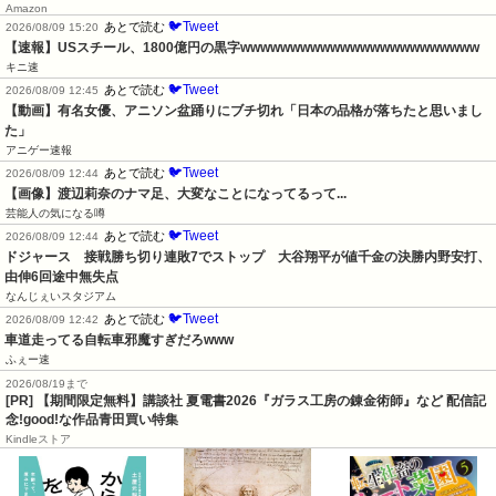
Amazon
🐦Tweet
あとで読む
2026/08/09 15:20
【速報】USスチール、1800億円の黒字wwwwwwwwwwwwwwwwwwwwwwww
キニ速
🐦Tweet
あとで読む
2026/08/09 12:45
【動画】有名女優、アニソン盆踊りにブチ切れ「日本の品格が落ちたと思いまし
た」
アニゲー速報
🐦Tweet
あとで読む
2026/08/09 12:44
【画像】渡辺莉奈のナマ足、大変なことになってるって...
芸能人の気になる噂
🐦Tweet
あとで読む
2026/08/09 12:44
ドジャース　接戦勝ち切り連敗7でストップ　大谷翔平が値千金の決勝内野安打、
由伸6回途中無失点
なんじぇいスタジアム
🐦Tweet
あとで読む
2026/08/09 12:42
車道走ってる自転車邪魔すぎだろwww
ふぇー速
2026/08/19まで
[PR] 【期間限定無料】講談社 夏電書2026『ガラス工房の錬金術師』など 配信記
念!good!な作品青田買い特集
Kindleストア