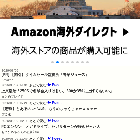
2026/08/09
[PR] 【割引】タイムセール監視所『野菜ジュース』
Amazon
🐦Tweet
あとで読む
2026/08/09 14:02
上原浩治「250Sで名球会入りは甘い。300か350に上げてもいい」
まとめブレイド
🐦Tweet
あとで読む
2026/08/09 15:20
【悲報】とあるのレベル5、もうめちゃくちゃｗｗｗｗｗ
ぴこ速
🐦Tweet
あとで読む
2026/08/09 15:19
PCエンジン、メガドライブ、セガサターンが好きだった人
おにひめちゃんの監視部屋
🐦Tweet
あとで読む
2026/08/09 12:40