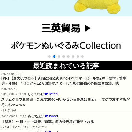
最近読まれている記事
2026/08/20まで
[PR]
【最大65%OFF】Amazon公式 Kindle本 サマーセール第2弾（語学・辞事
典・年鑑）『ゼロから12ヵ国語マスターした私の最強の外国語習得法』他
Kindleストア
🐦Tweet
あとで読む
2026/08/09 11:30
スリムクラブ真栄田「これで2000円いかない日高屋は国宝」→マジで凄すぎるだ
ろこれｗｗｗｗ
はちま起稿
🐦Tweet
あとで読む
2026/08/09 12:12
【悲報】 中日・井上監督、頭部に前方後円墳が発見される
なんJ（まとめては）いかんのか？