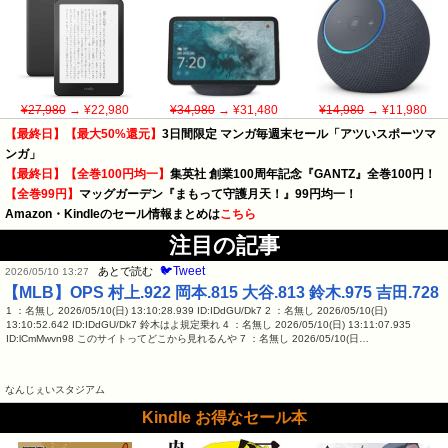
¥27,980
→ ¥22,980
¥34,980
→ ¥31,480
¥14,980
→ ¥11,980
【最終日】【最大50%還元】
3日間限定 マンガ毎週末セール「アツいスポーツマ
ンガ」
【最終日】【全巻100円均一】
集英社 創業100周年記念『GANTZ』全巻100円！
【全巻99円】
マッグガーデン『まもって守護月天！』99円均一！
Amazon・Kindleのセール情報まとめは
こちら
注目の記事
🐦Tweet
あとで読む
2026/05/10 13:27
【MLB】OPS 村上.922 岡本.815 大谷.813 鈴木.975 吉田.728
1 ：名無し 2026/05/10(日) 13:10:28.939 ID:IDdGU/Dk7 2 ：名無し 2026/05/10(日)
13:10:52.642 ID:IDdGU/Dk7 鈴木はよ規定乗れ 4 ：名無し 2026/05/10(日) 13:11:07.935
ID:lCmMwvn98 このサイトってどこから見れるんや 7 ：名無し 2026/05/10(日…
なんじぇいスタジアム
Kindle お得なセール本