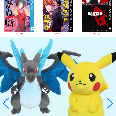
¥572
¥110
¥100