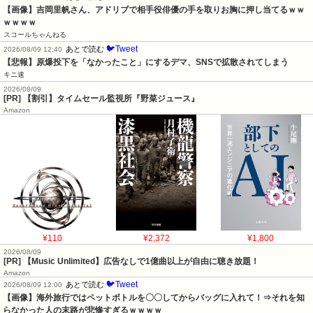
【画像】吉岡里帆さん、アドリブで相手役俳優の手を取りお胸に押し当てるｗｗ
ｗｗｗｗ
スコールちゃんねる
🐦Tweet
あとで読む
2026/08/09 12:40
【悲報】原爆投下を「なかったこと」にするデマ、SNSで拡散されてしまう
キニ速
2026/08/09
[PR] 【割引】タイムセール監視所『野菜ジュース』
Amazon
¥110
¥2,372
¥1,800
2026/08/09
[PR] 【Music Unlimited】広告なしで1億曲以上が自由に聴き放題！
Amazon
🐦Tweet
あとで読む
2026/08/09 12:00
【画像】海外旅行ではペットボトルを〇〇してからバッグに入れて！⇒それを知
らなかった人の末路が悲惨すぎるｗｗｗｗ