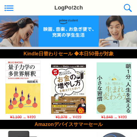
LogPo!2ch
Kindle日替わりセール ◆本日50冊が対象
¥1,100
→ ¥499
¥1,078
→ ¥499
¥1,848
→ ¥499
Amazonデバイスサマーセール