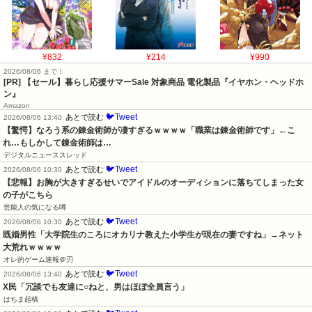
¥832
¥214
¥990
2026/08/06 まで！
[PR]
【セール】暮らし応援サマーSale 対象商品 電化製品『イヤホン・ヘッドホ
ン』
Amazon
🐦Tweet
あとで読む
2026/08/06 13:40
【驚愕】なろう系の錬金術師が凄すぎるｗｗｗｗ「職業は錬金術師です」←こ
れ…もしかして錬金術師は…
デジタルニューススレッド
🐦Tweet
あとで読む
2026/08/06 10:30
【悲報】お胸が大きすぎるせいでアイドルのオーディションに落ちてしまった女
の子がこちら
芸能人の気になる噂
🐦Tweet
あとで読む
2026/08/06 10:30
既婚男性「大学院生のころにオカリナ教えた小学生が現在の妻ですね」→ネット
大荒れｗｗｗｗ
オレ的ゲーム速報＠刃
🐦Tweet
あとで読む
2026/08/06 13:40
X民「冗談でも友達に○ねと、男はほぼ全員言う」
はちま起稿