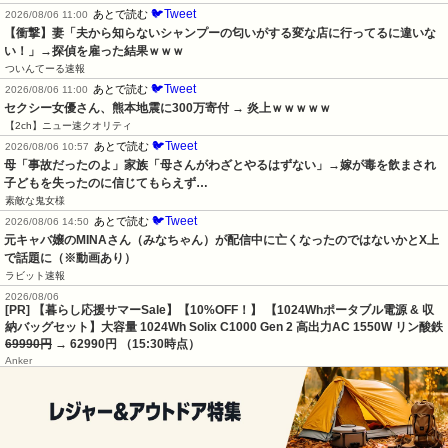
🐦Tweet
あとで読む
2026/08/06 11:00
【衝撃】妻「夫から知らないシャンプーの匂いがする変な店に行ってるに違いな
い！」→探偵を雇った結果ｗｗｗ
ついんてーる速報
🐦Tweet
あとで読む
2026/08/06 11:00
セクシー女優さん、熊本地震に300万寄付 → 炎上ｗｗｗｗｗ
【2ch】ニュー速クオリティ
🐦Tweet
あとで読む
2026/08/06 10:57
母「事故だったのよ」家族「母さんがわざとやるはずない」→嫁が毒を飲まされ
子どもを失ったのに信じてもらえず…
素敵な鬼女様
🐦Tweet
あとで読む
2026/08/06 14:50
元キャバ嬢のMINAさん（みなちゃん）が配信中に亡くなったのではないかとX上
で話題に（※動画あり）
ラビット速報
2026/08/06
[PR] 【暮らし応援サマーSale】【10%OFF！】 【1024Whポータブル電源 & 収
納バッグセット】大容量 1024Wh Solix C1000 Gen 2 高出力AC 1550W リン酸鉄
69990円
→ 62990円 （15:30時点）
Anker