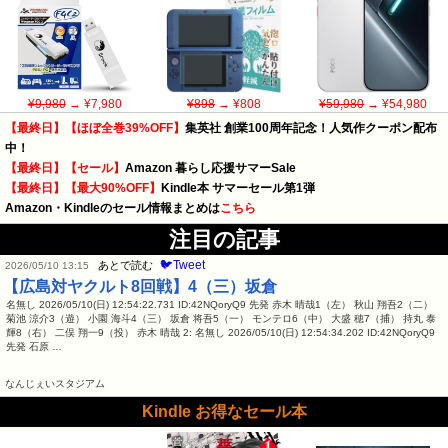
¥9,980
→ ¥7,980
¥898
→ ¥808
¥59,980
→ ¥54,980
【最終日】【ほぼ全巻39%OFF】
集英社 創業100周年記念！人気作クーポン配布
中！
【最終日】【セール】
Amazon 暮らし応援サマーSale
【最終日】【最大90%OFF】
Kindle本 サマーセール第1弾
Amazon・Kindleのセール情報まとめは
こちら
注目の記事
🐦Tweet
あとで読む
2026/05/10 13:15
【広島対ヤクルト8回戦】4（三）坂倉
名無し 2026/05/10(日) 12:54:22.731 ID:42NQoryQ9 先発 赤木 晴哉1（左） 秋山 翔吾2（二）
菊池 涼介3（遊） 小園 海斗4（三） 坂倉 将吾5（一） モンテロ6（中） 大盛 穂7（捕） 持丸 泰
輝8（右） 二俣 翔一9（投） 赤木 晴哉 2: 名無し 2026/05/10(日) 12:54:34.202 ID:42NQoryQ9
先発 石原 …
なんじぇいスタジアム
Kindle お得なセール本