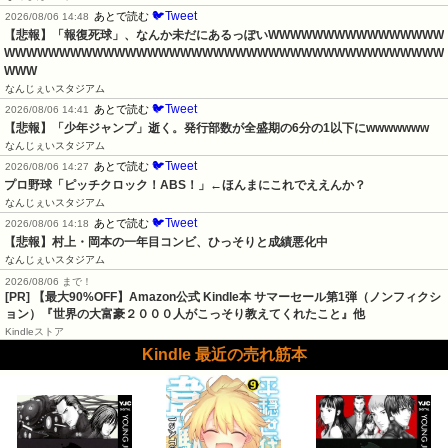
🐦Tweet
あとで読む
2026/08/06 14:48
【悲報】「報復死球」、なんか未だにあるっぽいWWWWWWWWWWWWWWWW
WWWWWWWWWWWWWWWWWWWWWWWWWWWWWWWWWWWWWWWW
WWW
なんじぇいスタジアム
🐦Tweet
あとで読む
2026/08/06 14:41
【悲報】「少年ジャンプ」逝く。発行部数が全盛期の6分の1以下にwwwwwww
なんじぇいスタジアム
🐦Tweet
あとで読む
2026/08/06 14:27
プロ野球「ピッチクロック！ABS！」←ほんまにこれでええんか？
なんじぇいスタジアム
🐦Tweet
あとで読む
2026/08/06 14:18
【悲報】村上・岡本の一年目コンビ、ひっそりと成績悪化中
なんじぇいスタジアム
2026/08/06 まで！
[PR]
【最大90%OFF】Amazon公式 Kindle本 サマーセール第1弾（ノンフィクシ
ョン）『世界の大富豪２０００人がこっそり教えてくれたこと』他
Kindleストア
Kindle 最近の売れ筋本