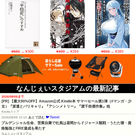
¥660
→ ¥300
¥499
→ ¥264
¥693
→ ¥385
なんじぇいスタジアムの最新記事
2026/08/06まで
[PR]
【最大90%OFF】Amazon公式 Kindle本 サマーセール第1弾（#マンガ・少
女）『派遣とバリキャリ』『アシンメトリー』『渡千枝傑作集』他
Kindleストア
🐦Tweet
あとで読む
2026/08/06 15:10
プルデンシャル生命、営業自粛で社員は昼間からドジャース観戦・うたた寝・資
格勉強とFIRE達成を果たす
なんじぇいスタジアム