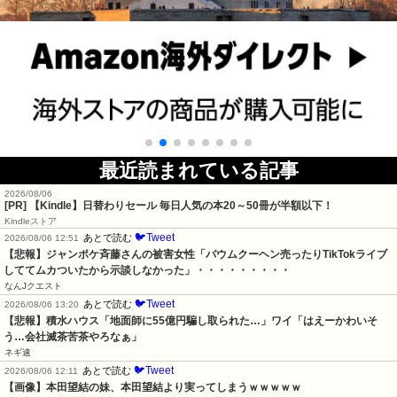
最近読まれている記事
2026/08/06
[PR]
【Kindle】日替わりセール 毎日人気の本20～50冊が半額以下！
Kindleストア
🐦Tweet
あとで読む
2026/08/06 12:51
【悲報】ジャンポケ斉藤さんの被害女性「バウムクーヘン売ったりTikTokライブ
しててムカついたから示談しなかった」・・・・・・・・・
なんJクエスト
🐦Tweet
あとで読む
2026/08/06 13:20
【悲報】積水ハウス「地面師に55億円騙し取られた…」ワイ「はえーかわいそ
う…会社滅茶苦茶やろなぁ」
ネギ速
🐦Tweet
あとで読む
2026/08/06 12:11
【画像】本田望結の妹、本田望結より実ってしまうｗｗｗｗｗ