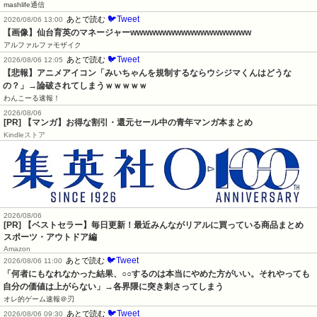
mashlife通信
🐦Tweet
あとで読む
2026/08/06 13:00
【画像】仙台育英のマネージャーwwwwwwwwwwwwwwwwwww
アルファルファモザイク
🐦Tweet
あとで読む
2026/08/06 12:05
【悲報】アニメアイコン「みいちゃんを規制するならウシジマくんはどうな
の？」→論破されてしまうｗｗｗｗｗ
わんこーる速報！
2026/08/06
[PR] 【マンガ】お得な割引・還元セール中の青年マンガ本まとめ
Kindleストア
2026/08/06
[PR] 【ベストセラー】毎日更新！最近みんながリアルに買っている商品まとめ
スポーツ・アウトドア編
Amazon
🐦Tweet
あとで読む
2026/08/06 11:00
「何者にもなれなかった結果、○○するのは本当にやめた方がいい。それやっても
自分の価値は上がらない」→各界隈に突き刺さってしまう
オレ的ゲーム速報＠刃
🐦Tweet
あとで読む
2026/08/06 09:30