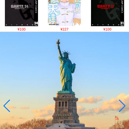
¥100
¥227
¥100