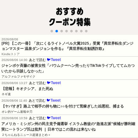
2026/08/06
[PR] 【この一冊】「次にくるライトノベル大賞2025」受賞『異世界転生ダンジ
ョンマスター 温泉ダンジョンを作る』『異世界転生勧誘詐欺』
Kindleストア
🐦Tweet
あとで読む
2026/08/06 14:30
ジャンポケ斉藤の被害女性「バウムクーヘン売ったりTikTokライブしててムカつ
いたから示談しなかった」
アルファルファモザイク
🐦Tweet
あとで読む
2026/08/06 13:27
【悲報】キオクシア、また死ぬ
ネギ速
🐦Tweet
あとで読む
2026/08/06 11:40
【ヤバすぎ】路上で相手の持ち物に○○を付けて荒稼ぎした凶悪犯、捕まる
オレ的ゲーム速報＠刃
🐦Tweet
あとで読む
2026/08/06 10:59
アメリカ・ミシガン州の民主党予備選挙 イスラム教徒の“急進左派”候補が勝利確
実に⋯トランプ氏は批判   |  日本ではこの流れは来ないね
２ちゃんねるニュース超速まとめ＋