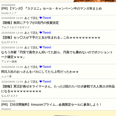
2026/08/06
[PR] 【マンガ】『スクエニ』セール・キャンペーン中のマンガ本まとめ
Kindleストア
🐦Tweet
あとで読む
2026/08/06 14:00
【朗報】秋田にアラブが2兆円の投資決定
アルファルファモザイク
🐦Tweet
あとで読む
2026/08/06 13:49
【悲報】セッ◯スが下手だと女が生まれる←これｗｗｗｗｗｗｗｗｗｗ
なんJクエスト
🐦Tweet
あとで読む
2026/08/06 13:06
なろう作家「円安で高市さん叩いてた奴ら、円高でも褒めないのでポジショント
ーク確定ｗｗｗ」
アニゲー速報
🐦Tweet
あとで読む
2026/08/06 13:06
同日入社のおっさんをバカにしてたら上司だったわｗｗ
ふぇー速
🐦Tweet
あとで読む
2026/08/06 13:05
【朗報】冥王計画ゼオライマーさん、たった2回のスパロボ参戦で大人気ロボ作品
になるｗｗｗｗｗｗｗｗｗｗ
なんJクエスト
2026/08/06
[PR] 【30日間無料】Amazonプライム…会員限定セールに参加しよう！
Amazon