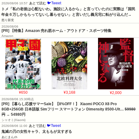
🐦Tweet
あとで読む
2026/08/06 10:57
トメ「私の老後は心配ないわ。施設に入るから」と言っていたのに実際は「国民
年金６万しかもらってないし暮らせない」と言いだし義兄宅に転がり込んだ→
怒り新党
2026/08/06
[PR] 【特集】Amazon 売れ筋ホーム・アウトドア・スポーツ特集
Amazon
¥650
¥3,168
¥2,000
2026/08/06 15:30時点
[PR] 【暮らし応援サマーSale】【8%OFF！】 Xiaomi POCO X8 Pro
8GB+256GB 日本語版 Simフリー スマートフォン Dimensity 8500-Ult…
59980
円
→ 54980円
シャオミ(Xiaomi)
🐦Tweet
あとで読む
2026/08/06 11:00
鬼滅の刃の女性キャラ、太ももが太すぎる
あにまんch