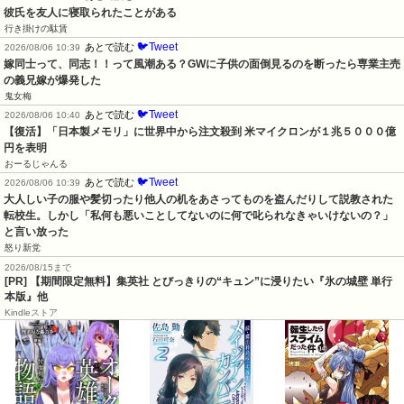
彼氏を友人に寝取られたことがある
行き掛けの駄賃
🐦Tweet
あとで読む
2026/08/06 10:39
嫁同士って、同志！！って風潮ある？GWに子供の面倒見るのを断ったら専業主売
の義兄嫁が爆発した
鬼女梅
🐦Tweet
あとで読む
2026/08/06 10:40
【復活】「日本製メモリ」に世界中から注文殺到 米マイクロンが１兆５０００億
円を表明
おーるじゃんる
🐦Tweet
あとで読む
2026/08/06 10:39
大人しい子の服や髪切ったり他人の机をあさってものを盗んだりして説教された
転校生。しかし「私何も悪いことしてないのに何で叱られなきゃいけないの？」
と言い放った
怒り新党
2026/08/15まで
[PR] 【期間限定無料】集英社 とびっきりの“キュン”に浸りたい『氷の城壁 単行
本版』他
Kindleストア