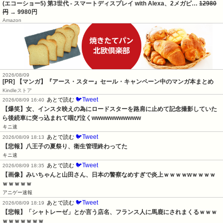
(エコーショー5) 第3世代 - スマートディスプレイ with Alexa、2メガピ…
12980
円
→ 9980円
Amazon
2026/08/09
[PR] 【マンガ】『アース・スター』セール・キャンペーン中のマンガ本まとめ
Kindleストア
🐦Tweet
あとで読む
2026/08/09 16:40
【爆笑】女、インスタ映えの為にロードスターを路肩に止めて記念撮影していた
ら後続車に突っ込まれて咽び泣くwwwwwwwwwww
キニ速
🐦Tweet
あとで読む
2026/08/09 18:13
【悲報】八王子の夏祭り、衛生管理終わってた
キニ速
🐦Tweet
あとで読む
2026/08/09 18:35
【画像】みいちゃんと山田さん、日本の警察なめすぎで炎上ｗｗｗｗwｗｗｗｗ
ｗｗｗｗｗ
アニゲー速報
🐦Tweet
あとで読む
2026/08/09 18:19
【悲報】「シャトレーゼ」とか言う店名、フランス人に馬鹿にされまくるｗｗｗ
ｗｗｗｗｗｗｗ