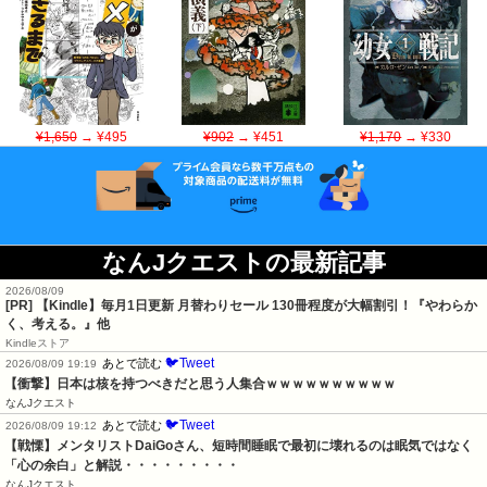
¥1,650
→ ¥495
¥902
→ ¥451
¥1,170
→ ¥330
なんJクエストの最新記事
2026/08/09
[PR]
【Kindle】毎月1日更新 月替わりセール 130冊程度が大幅割引！『やわらか
く、考える。』他
Kindleストア
🐦Tweet
あとで読む
2026/08/09 19:19
【衝撃】日本は核を持つべきだと思う人集合ｗｗｗｗｗｗｗｗｗｗ
なんJクエスト
🐦Tweet
あとで読む
2026/08/09 19:12
【戦慄】メンタリストDaiGoさん、短時間睡眠で最初に壊れるのは眠気ではなく
「心の余白」と解説・・・・・・・・・
なんJクエスト