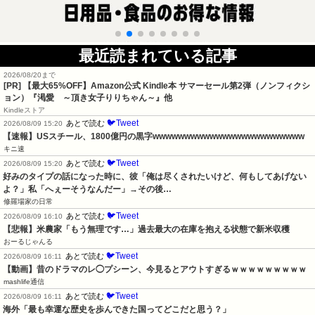
最近読まれている記事
2026/08/20まで
[PR]
【最大65%OFF】Amazon公式 Kindle本 サマーセール第2弾（ノンフィクシ
ョン）『渇愛 ～頂き女子りりちゃん～』他
Kindleストア
🐦Tweet
あとで読む
2026/08/09 15:20
【速報】USスチール、1800億円の黒字wwwwwwwwwwwwwwwwwwwwwwww
キニ速
🐦Tweet
あとで読む
2026/08/09 15:20
好みのタイプの話になった時に、彼「俺は尽くされたいけど、何もしてあげない
よ？」私「へぇーそうなんだー」→その後…
修羅場家の日常
🐦Tweet
あとで読む
2026/08/09 16:10
【悲報】米農家「もう無理です…」過去最大の在庫を抱える状態で新米収穫
おーるじゃんる
🐦Tweet
あとで読む
2026/08/09 16:11
【動画】昔のドラマのレ◯プシーン、今見るとアウトすぎるｗｗｗｗｗｗｗｗｗ
mashlife通信
🐦Tweet
あとで読む
2026/08/09 16:11
海外「最も幸運な歴史を歩んできた国ってどこだと思う？」