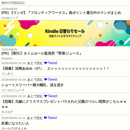
海外の万国反応記
2026/08/09
[PR] 【マンガ】『フロンティアワークス』高ポイント還元中のマンガまとめ
Kindleストア
2026/08/09
[PR] 【割引】タイムセール監視所『野菜ジュース』
Amazon
🐦Tweet
あとで読む
2026/08/09 16:09
【画像】浜崎あゆみ（47）、エッッッッッッッッッッッッッッッ！！
うしみつ
🐦Tweet
あとで読む
2026/08/09 16:09
ショートスリーパー堀大輔氏、涙を流す
コノユビニュース
🐦Tweet
あとで読む
2026/08/09 16:10
【悲報】元嫁にクリスマスプレゼントバラされた父親のつらい現実がこちらｗｗ
ｗｗ
キスログ
🐦Tweet
あとで読む
2026/08/09 16:11
友達になりたい人
ガールズVIPまとめ