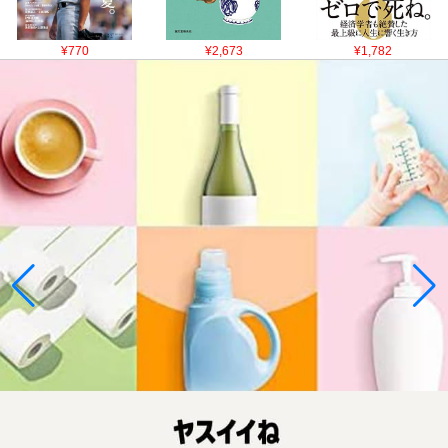
¥770
¥2,673
¥1,782