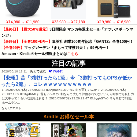
¥14,980
→ ¥11,980
¥33,980
→ ¥27,180
¥19,980
→ ¥16,980
【最終日】【最大50%還元】
3日間限定 マンガ毎週末セール「アツいスポーツマ
ンガ」
【最終日】【全巻100円均一】
集英社 創業100周年記念『GANTZ』全巻100円！
【全巻99円】
マッグガーデン『まもって守護月天！』99円均一！
Amazon・Kindleのセール情報まとめは
こちら
注目の記事
🐦Tweet
あとで読む
2026/05/10 13:11
【悲報】昔「3割打ったら1流」今「3割打ってもOPSが低か
ったら2流」←コレｗｗｗｗｗｗｗｗｗｗ
1: 2026/05/07(木) 23:05:33.82 ID:ApmqKEU90 今の方が正しいんか？ 2: 2026/05/07(木)
23:13:11.89 ID:Xgd6AfEj0 昔もアへ単の3割なんて大して評価されてないいくら昭和でも長打力
は大事ってくらいの認識はある 3: 2026/05/07(木) 23:26:22.47 ID:byg/rSTw0 そら単打で3割と
ホームラン…
なんJクエスト
Kindle お得なセール本