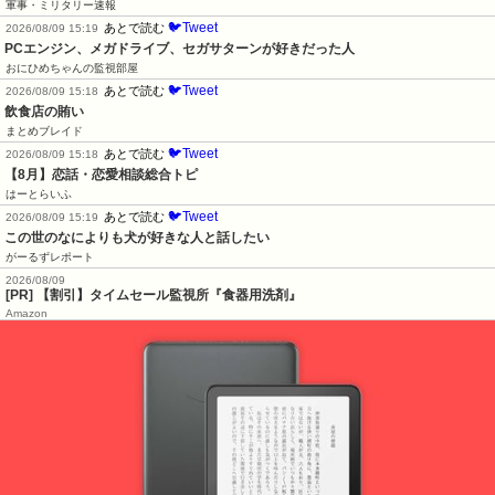
軍事・ミリタリー速報
🐦Tweet
あとで読む
2026/08/09 15:19
PCエンジン、メガドライブ、セガサターンが好きだった人
おにひめちゃんの監視部屋
🐦Tweet
あとで読む
2026/08/09 15:18
飲食店の賄い
まとめブレイド
🐦Tweet
あとで読む
2026/08/09 15:18
【8月】恋話・恋愛相談総合トピ
はーとらいふ
🐦Tweet
あとで読む
2026/08/09 15:19
この世のなによりも犬が好きな人と話したい
がーるずレポート
2026/08/09
[PR] 【割引】タイムセール監視所『食器用洗剤』
Amazon