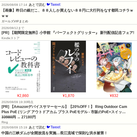
🐦Tweet
あとで読む
2026/08/09 17:14
【画像】昨日の銀だこ、８８人しか買えない８８円に大行列をなす都民コチラｗ
ｗｗ
ガールズVIPまとめ
2026/08/12まで
[PR] 【期間限定無料】小学館 『パーフェクトグリッター』 新刊配信記念フェア!
Kindleストア
¥2,860
¥1,870
¥832
2026/08/09 19:30時点
[PR] 【Amazonデバイスサマーセール】【20%OFF！】 Ring Outdoor Cam
Plus PoE (リング アウトドアカム プラス PoEモデル - 市販のPoE+スイッ…
33980円
→ 27180円
Ring
🐦Tweet
あとで読む
2026/08/09 15:19
中国の三峡ダムが全開放流を実施…長江流域で深刻な洪水被害！