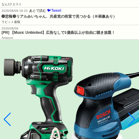
なんJクエスト
🐦Tweet
あとで読む
2026/08/09 18:10
🔴悲報🔴リアルみいちゃん、共産党の街宣で見つかる（※画像あり）
ラビット速報
2026/08/09
[PR] 【Music Unlimited】広告なしで1億曲以上が自由に聴き放題！
Amazon