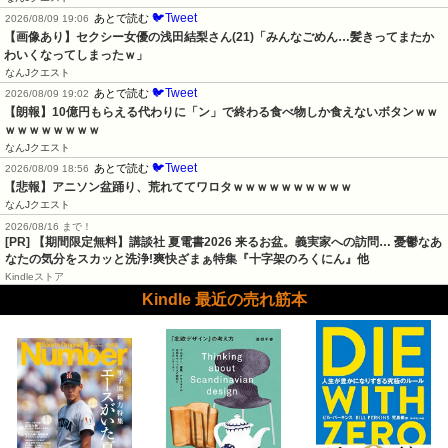
🐦Tweet
あとで読む
2026/08/09 19:06
【画像あり】セクシー女優の浅田結梨さん(21)「みんなごめん…髪きってまたか
わいくなってしまったｗ」
なんJクエスト
🐦Tweet
あとで読む
2026/08/09 19:02
【朗報】10億円もらえる代わりに「ン」で終わる食べ物しか食えないボタンｗｗ
ｗｗｗｗｗｗｗｗ
なんJクエスト
🐦Tweet
あとで読む
2026/08/09 18:56
【悲報】アニソン盆踊り、荒れててワロタｗｗｗｗｗｗｗｗｗｗ
なんJクエスト
2026/08/16 まで！
[PR] 【期間限定無料】講談社 夏電書2026 来るお盆。義実家への訪問… 憂鬱なあ
なたの気分をスカッと洗浄!爽快ざまぁ特集『十字架のろくにん』他
Kindleストア
Kindle 最近の売れ筋本