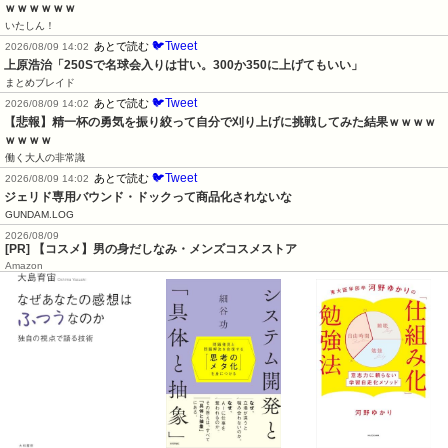
ｗｗｗｗｗｗ
いたしん！
🐦Tweet
あとで読む
2026/08/09 14:02
上原浩治「250Sで名球会入りは甘い。300か350に上げてもいい」
まとめブレイド
🐦Tweet
あとで読む
2026/08/09 14:02
【悲報】精一杯の勇気を振り絞って自分で刈り上げに挑戦してみた結果ｗｗｗｗ
ｗｗｗｗ
働く大人の非常識
🐦Tweet
あとで読む
2026/08/09 14:02
ジェリド専用バウンド・ドックって商品化されないな
GUNDAM.LOG
2026/08/09
[PR] 【コスメ】男の身だしなみ・メンズコスメストア
Amazon