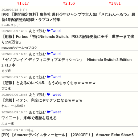
¥1,617
¥2,156
¥1,881
2026/08/18 まで！
[PR] 【期間限定無料】集英社 週刊少年ジャンプで大人気!『さむわんへるつ』 最
新4巻配信開始!恋愛・ラブコメ特集!
Kindleストア
🐦Tweet
あとで読む
2026/08/09 14:02
【朗報】Forbes「初代Nintendo Switch、PS2の記録更新に王手　世界一まで残
り150万台」
mutyunのゲーム+αブログ
🐦Tweet
あとで読む
2026/08/09 16:45
「ゼノブレイド ディフィニティブエディション」　Nintendo Switch 2 Edition　
3,713 本
えび通
🐦Tweet
あとで読む
2026/08/09 15:20
【悲報】とあるのレベル5、もうめちゃくちゃｗｗｗｗｗ
ぴこ速
🐦Tweet
あとで読む
2026/08/09 16:45
【悲報】イオン、完全にヤケクソになるｗｗｗｗ
わんこーる速報！
🐦Tweet
あとで読む
2026/08/09 16:45
ワイ二ート、来年で還暦を迎える
ふぇー速
2026/08/09 19:30時点
[PR] 【Amazonデバイスサマーセール】【23%OFF！】 Amazon Echo Show 5