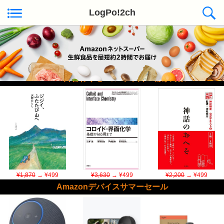
LogPo!2ch
Kindle日替わりセール ◆本日50冊が対象
¥1,870
→ ¥499
¥3,630
→ ¥499
¥2,200
→ ¥499
Amazonデバイスサマーセール