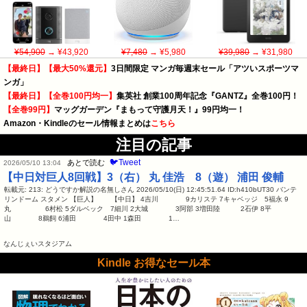
¥54,900
→ ¥43,920
¥7,480
→ ¥5,980
¥39,980
→ ¥31,980
【最終日】【最大50%還元】
3日間限定 マンガ毎週末セール「アツいスポーツマ
ンガ」
【最終日】【全巻100円均一】
集英社 創業100周年記念『GANTZ』全巻100円！
【全巻99円】
マッグガーデン『まもって守護月天！』99円均一！
Amazon・Kindleのセール情報まとめは
こちら
注目の記事
🐦Tweet
あとで読む
2026/05/10 13:04
【中日対巨人8回戦】3（右） 丸 佳浩 8（遊） 浦田 俊輔
転載元: 213: どうですか解説の名無しさん 2026/05/10(日) 12:45:51.64 ID:h410bUT30 バンテ
リンドーム スタメン 【巨人】 【中日】 4吉川 9カリステ 7キャベッジ 5福永 9
丸 6村松 5ダルベック 7細川 2大城 3阿部 3増田陸 2石伊 8平
山 8鵜飼 6浦田 4田中 1森田 1…
なんじぇいスタジアム
Kindle お得なセール本