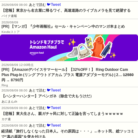
🐦Tweet
あとで読む
2026/08/09 08:00
【悲報】東京から名古屋に帰るワイ、高速道路のライブカメラを見て絶望する
バイク速報
2026/08/09
[PR] 【マンガ】『少年画報社』セール・キャンペーン中のマンガ本まとめ
Kindleストア
2026/08/09 12:00時点
[PR] 【Amazonデバイスサマーセール】【32%OFF！】 Ring Outdoor Cam
Plus Plug-In (リング アウトドアカム プラス 電源アダプターモデル) | 2…
12980
円
→ 8790円
Ring
🐦Tweet
あとで読む
2026/08/09 08:00
【ハンターハンター】アベンガネ（除念で大もうけだ）
あにまんch
🐦Tweet
あとで読む
2026/08/09 08:00
【悲報】東大生さん、親ガチャ民に対して正論を言ってしまうｗｗｗｗｗ
カナ速
🐦Tweet
あとで読む
2026/08/09 08:00
経済紙「旅行しなくなった日本人。その原因は・・・」→ネット民、総ツッコミ
で“真の原因”を突き付ける