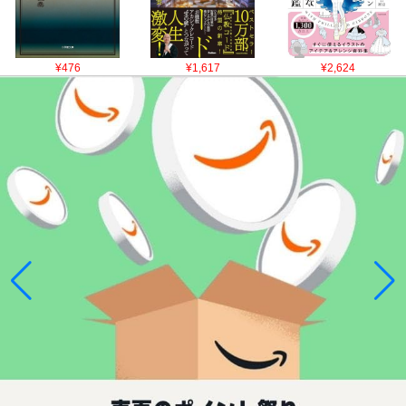
¥476
¥1,617
¥2,624