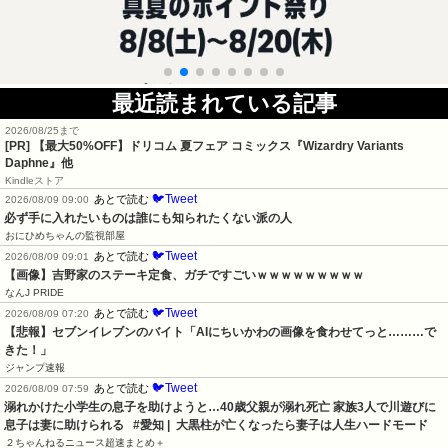
最近読まれている記事
2026/08/25まで
[PR]
【最大50%OFF】ドリコム 夏フェア コミックス『Wizardry Variants
Daphne』他
Kindleストア
🐦Tweet
あとで読む
2026/08/09 09:00
必ず手に入れたいものは誰にも知られたくない派の人
おにひめちゃんの監視部屋
🐦Tweet
あとで読む
2026/08/09 09:01
【画像】吉野家のステーキ定食、ガチですごいｗｗｗｗｗｗｗｗｗ
なんJ PRIDE
🐦Tweet
あとで読む
2026/08/09 07:20
【悲報】セブンイレブンのバイト「AIにちいかわの画像を食わせてっと………で
きた！」
ジャンプ速報
🐦Tweet
あとで読む
2026/08/09 07:59
溺れかけた小学生の息子を助けようと…40歳父親が溺れ死亡 家族3人で川遊びに 
息子は妻に助けられる   #愛知 |  大黒柱が亡くなったら妻子は人生ハードモード
２ちゃんねるニュース超速まとめ＋