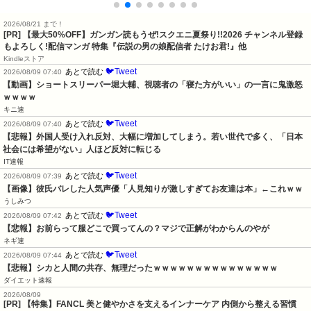
2026/08/21 まで！
[PR] 【最大50%OFF】ガンガン読もうぜ!スクエニ夏祭り!!2026 チャンネル登録
もよろしく!配信マンガ 特集『伝説の男の娘配信者 たけお君!』他
Kindleストア
🐦Tweet
あとで読む
2026/08/09 07:40
【動画】ショートスリーパー堀大輔、視聴者の「寝た方がいい」の一言に鬼激怒
ｗｗｗｗ
キニ速
🐦Tweet
あとで読む
2026/08/09 07:40
【悲報】外国人受け入れ反対、大幅に増加してしまう。若い世代で多く、「日本
社会には希望がない」人ほど反対に転じる
IT速報
🐦Tweet
あとで読む
2026/08/09 07:39
【画像】彼氏バレした人気声優「人見知りが激しすぎてお友達は本」←これｗｗ
うしみつ
🐦Tweet
あとで読む
2026/08/09 07:42
【悲報】お前らって服どこで買ってんの？マジで正解がわからんのやが
ネギ速
🐦Tweet
あとで読む
2026/08/09 07:44
【悲報】シカと人間の共存、無理だったｗｗｗｗｗｗｗｗｗｗｗｗｗｗｗ
ダイエット速報
2026/08/09
[PR] 【特集】FANCL 美と健やかさを支えるインナーケア 内側から整える習慣