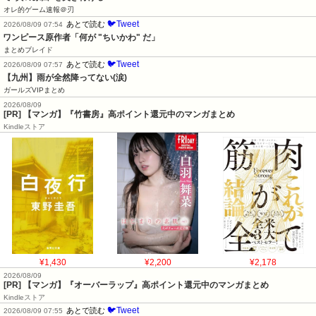
オレ的ゲーム速報＠刃
🐦Tweet
あとで読む
2026/08/09 07:54
ワンピース原作者「何が "ちいかわ" だ」
まとめブレイド
🐦Tweet
あとで読む
2026/08/09 07:57
【九州】雨が全然降ってない(涙)
ガールズVIPまとめ
2026/08/09
[PR] 【マンガ】『竹書房』高ポイント還元中のマンガまとめ
Kindleストア
¥1,430
¥2,200
¥2,178
2026/08/09
[PR] 【マンガ】『オーバーラップ』高ポイント還元中のマンガまとめ
Kindleストア
🐦Tweet
あとで読む
2026/08/09 07:55