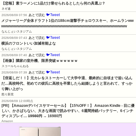
【悲報】素ラーメンに1品だけ乗せられるとしたら何の具選ぶ？
ネギ速
🐦Tweet
あとで読む
2026/08/09 07:56
メジャーリーグ全体ドラフト1位の188cm遊撃手チョロウスキー、ホームランww
wwwwwwwwwwwwwwwwwwwwwwwwwwwwwwwwwwwwwwwwwwwwww
なんじぇいスタジアム
🐦Tweet
あとで読む
2026/08/09 07:43
横浜のフロントいい加減有能よな
なんじぇいスタジアム
🐦Tweet
あとで読む
2026/08/09 07:40
【画像】隣家の室外機、限界突破ｗｗｗｗｗｗ
スコールちゃんねる
🐦Tweet
あとで読む
2026/08/09 07:39
【倍返しだ！！】元カレをストーカーして大学中退、最終的に自頃まで追い込ん
だ…高校時代、初めての彼氏に高校を卒業したら結婚しようと言われて、すっか
り舞い上がっ
怒り新党
2026/08/09 12:00時点
[PR] 【Amazonデバイスサマーセール】【15%OFF！】 Amazon Kindle - 目に優
しい、かさばらない、大きな画面で読みやすい、6週間持続バッテリー、6インチ
ディスプレイ…
19980円
→ 16980円
Amazon