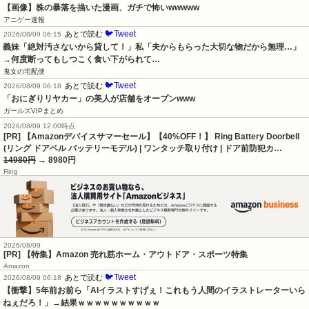
【画像】株の暴落を描いた漫画、ガチで怖いwwwww
アニゲー速報
🐦Tweet
あとで読む
2026/08/09 06:15
義妹「絶対汚さないから貸して！」私「夫からもらった大切な物だから無理…」
→何度断ってもしつこく食い下がられて…
鬼女の宅配便
🐦Tweet
あとで読む
2026/08/09 06:18
「おにぎりリヤカー」の美人が店舗をオープンwww
ガールズVIPまとめ
2026/08/09 12:00時点
[PR] 【Amazonデバイスサマーセール】【40%OFF！】 Ring Battery Doorbell
(リング ドアベル バッテリーモデル) | ワンタッチ取り付け | ドア前防犯カ…
14980円
→ 8980円
Ring
2026/08/09
[PR] 【特集】Amazon 売れ筋ホーム・アウトドア・スポーツ特集
Amazon
🐦Tweet
あとで読む
2026/08/09 06:18
【衝撃】5年前お前ら「AIイラストすげぇ！これもう人間のイラストレーターいら
ねぇだろ！」→結果ｗｗｗｗｗｗｗｗｗｗ