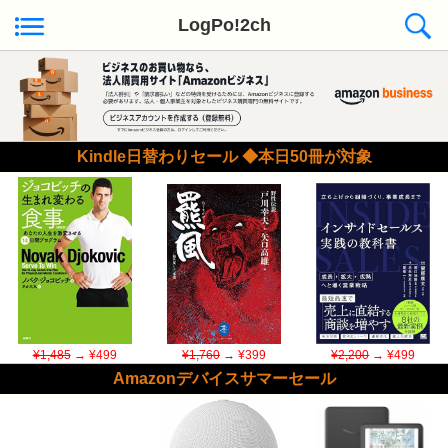
LogPo!2ch
Kindle日替わりセール ◆本日50冊が対象
¥1,485
→ ¥499
¥1,760
→ ¥399
¥2,200
→ ¥499
Amazonデバイスサマーセール