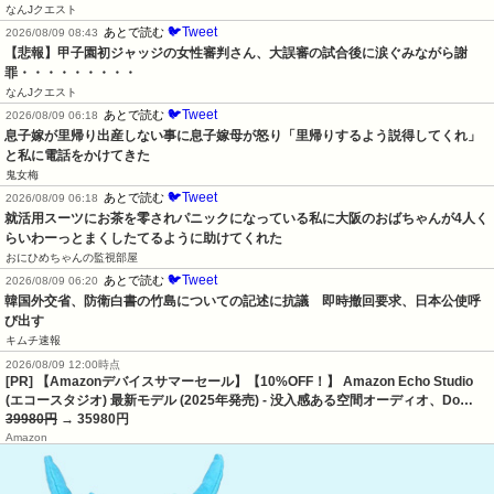
なんJクエスト
🐦Tweet
あとで読む
2026/08/09 08:43
【悲報】甲子園初ジャッジの女性審判さん、大誤審の試合後に涙ぐみながら謝
罪・・・・・・・・・
なんJクエスト
🐦Tweet
あとで読む
2026/08/09 06:18
息子嫁が里帰り出産しない事に息子嫁母が怒り「里帰りするよう説得してくれ」
と私に電話をかけてきた
鬼女梅
🐦Tweet
あとで読む
2026/08/09 06:18
就活用スーツにお茶を零されパニックになっている私に大阪のおばちゃんが4人く
らいわーっとまくしたてるように助けてくれた
おにひめちゃんの監視部屋
🐦Tweet
あとで読む
2026/08/09 06:20
韓国外交省、防衛白書の竹島についての記述に抗議　即時撤回要求、日本公使呼
び出す
キムチ速報
2026/08/09 12:00時点
[PR] 【Amazonデバイスサマーセール】【10%OFF！】 Amazon Echo Studio
(エコースタジオ) 最新モデル (2025年発売) - 没入感ある空間オーディオ、Do…
39980円
→ 35980円
Amazon