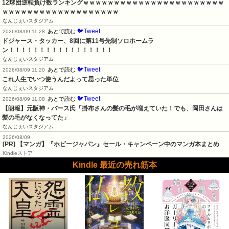
12球団逆転負け数ランキングｗｗｗｗｗｗｗｗｗｗｗｗｗｗｗｗｗｗｗｗｗｗｗ
ｗｗｗｗｗｗｗｗｗｗｗｗｗｗｗｗｗｗｗ
なんじぇいスタジアム
🐦Tweet
あとで読む
2026/08/09 11:28
ドジャース・タッカー、8回に第11号先制ソロホームラ
ン！！！！！！！！！！！！！！！！！
なんじぇいスタジアム
🐦Tweet
あとで読む
2026/08/09 11:20
これ人生でいつ使うんだよって思った単位
なんじぇいスタジアム
🐦Tweet
あとで読む
2026/08/09 11:08
【朗報】元阪神・バース氏「掛布さんの髪の毛が増えていた！でも、岡田さんは
髪の毛がなくなってた」
なんじぇいスタジアム
2026/08/09
[PR] 【マンガ】『ホビージャパン』セール・キャンペーン中のマンガ本まとめ
Kindleストア
Kindle 最近の売れ筋本