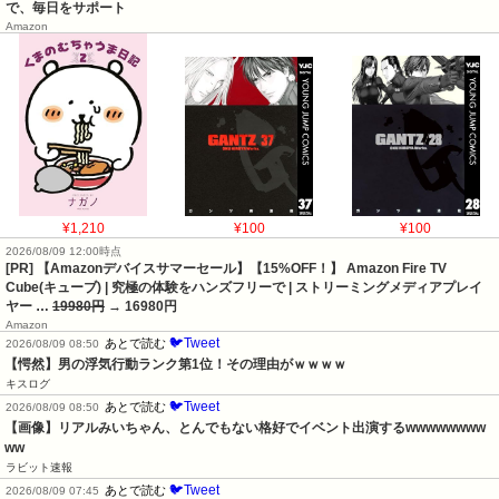
で、毎日をサポート
Amazon
¥1,210
¥100
¥100
2026/08/09 12:00時点
[PR] 【Amazonデバイスサマーセール】【15%OFF！】 Amazon Fire TV
Cube(キューブ) | 究極の体験をハンズフリーで | ストリーミングメディアプレイ
ヤー …
19980円
→ 16980円
Amazon
🐦Tweet
あとで読む
2026/08/09 08:50
【愕然】男の浮気行動ランク第1位！その理由がｗｗｗｗ
キスログ
🐦Tweet
あとで読む
2026/08/09 08:50
【画像】リアルみいちゃん、とんでもない格好でイベント出演するwwwwwwww
ww
ラビット速報
🐦Tweet
あとで読む
2026/08/09 07:45