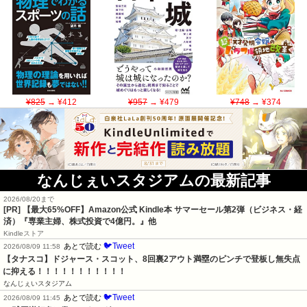
¥825
→ ¥412
¥957
→ ¥479
¥748
→ ¥374
なんじぇいスタジアムの最新記事
2026/08/20まで
[PR]
【最大65%OFF】Amazon公式 Kindle本 サマーセール第2弾（ビジネス・経
済）『専業主婦、株式投資で4億円。』他
Kindleストア
🐦Tweet
あとで読む
2026/08/09 11:58
【タナスコ】ドジャース・スコット、8回裏2アウト満塁のピンチで登板し無失点
に抑える！！！！！！！！！！！
なんじぇいスタジアム
🐦Tweet
あとで読む
2026/08/09 11:45