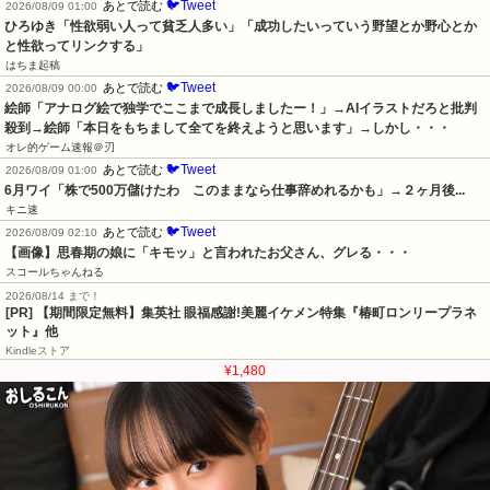
🐦Tweet
あとで読む
2026/08/09 01:00
ひろゆき「性欲弱い人って貧乏人多い」「成功したいっていう野望とか野心とか
と性欲ってリンクする」
はちま起稿
🐦Tweet
あとで読む
2026/08/09 00:00
絵師「アナログ絵で独学でここまで成長しましたー！」→AIイラストだろと批判
殺到→絵師「本日をもちまして全てを終えようと思います」→しかし・・・
オレ的ゲーム速報＠刃
🐦Tweet
あとで読む
2026/08/09 01:00
6月ワイ「株で500万儲けたわ　このままなら仕事辞めれるかも」→２ヶ月後...
キニ速
🐦Tweet
あとで読む
2026/08/09 02:10
【画像】思春期の娘に「キモッ」と言われたお父さん、グレる・・・
スコールちゃんねる
2026/08/14 まで！
[PR] 【期間限定無料】集英社 眼福感謝!美麗イケメン特集『椿町ロンリープラネ
ット』他
Kindleストア
¥1,480