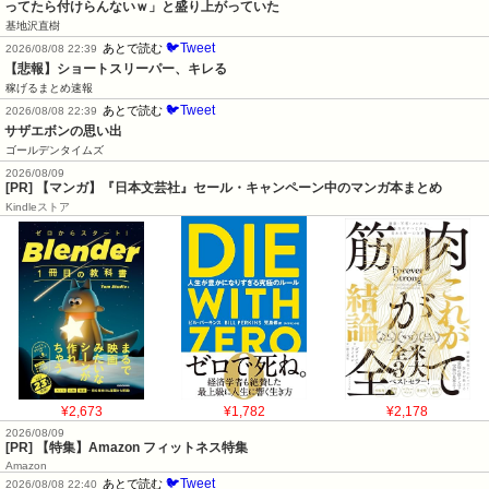
ってたら付けらんないｗ」と盛り上がっていた
基地沢直樹
🐦Tweet
あとで読む
2026/08/08 22:39
【悲報】ショートスリーパー、キレる
稼げるまとめ速報
🐦Tweet
あとで読む
2026/08/08 22:39
サザエボンの思い出
ゴールデンタイムズ
2026/08/09
[PR] 【マンガ】『日本文芸社』セール・キャンペーン中のマンガ本まとめ
Kindleストア
¥2,673
¥1,782
¥2,178
2026/08/09
[PR] 【特集】Amazon フィットネス特集
Amazon
🐦Tweet
あとで読む
2026/08/08 22:40