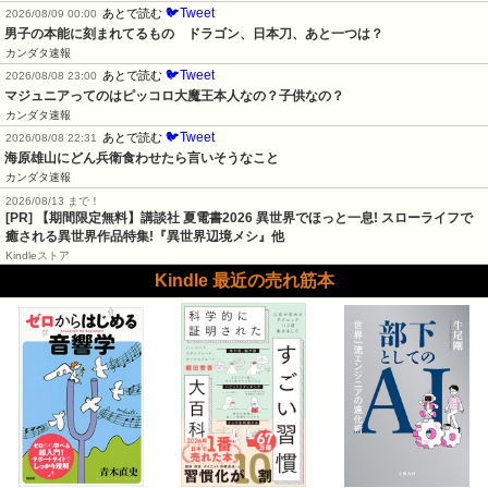
🐦Tweet
あとで読む
2026/08/09 00:00
男子の本能に刻まれてるもの　ドラゴン、日本刀、あと一つは？
カンダタ速報
🐦Tweet
あとで読む
2026/08/08 23:00
マジュニアってのはピッコロ大魔王本人なの？子供なの？
カンダタ速報
🐦Tweet
あとで読む
2026/08/08 22:31
海原雄山にどん兵衛食わせたら言いそうなこと
カンダタ速報
2026/08/13 まで！
[PR] 【期間限定無料】講談社 夏電書2026 異世界でほっと一息! スローライフで
癒される異世界作品特集!『異世界辺境メシ』他
Kindleストア
Kindle 最近の売れ筋本