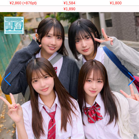
¥2,860 (+876pt)
¥1,584
¥1,800
¥1,890