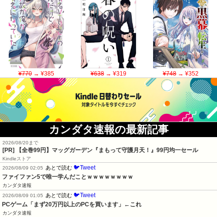
¥770
→ ¥385
¥638
→ ¥319
¥748
→ ¥352
カンダタ速報の最新記事
2026/08/20まで
[PR]
【全巻99円】マッグガーデン『まもって守護月天！』99円均一セール
Kindleストア
🐦Tweet
あとで読む
2026/08/09 02:05
ファイファン5で唯一学んだことｗｗｗｗｗｗｗｗ
カンダタ速報
🐦Tweet
あとで読む
2026/08/09 01:05
PCゲーム「まず20万円以上のPCを買います」←これ
カンダタ速報