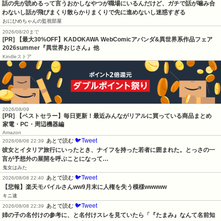
話の先が読めるって言うおかしなやつが職場にいるんだけど、ガチで話が噛み合
わないし話が飛びまくり散らかりまくりで先に進めないし迷惑すぎる
おにひめちゃんの監視部屋
2026/08/20まで
[PR] 【最大30%OFF】KADOKAWA WebComicアパンダ&異世界系作品フェア
2026summer『異世界おじさん』他
Kindleストア
2026/08/09
[PR] 【ベストセラー】毎日更新！最近みんながリアルに買っている商品まとめ
家電・PC・周辺機器編
Amazon
🐦Tweet
あとで読む
2026/08/08 22:39
彼女とイタリア旅行にいったとき、ナイフを持った若者に囲まれた。とっさの一
言が予想外の展開を呼ぶことになって…
鬼女はみた
🐦Tweet
あとで読む
2026/08/08 22:40
【悲報】楽天モバイルさんww9月末に人権を失う模様wwwww
キニ速
🐦Tweet
あとで読む
2026/08/08 22:39
姉の子の名付けの参考に、と名付けスレを見ていたら「『たまみ』なんて名前知