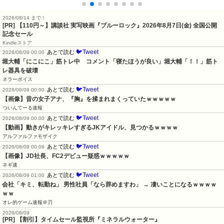
2026/08/14 まで！
[PR]
【110円～】講談社 実写映画『ブルーロック』2026年8月7日(金) 全国公開
記念セール
Kindleストア
🐦Tweet
あとで読む
2026/08/09 00:00
堀大輔「にこにこ」筋トレ中　コメント「寝たほうが良い」堀大輔「！！」筋ト
レ器具を破壊
ネラーボイス
🐦Tweet
あとで読む
2026/08/09 00:00
【画像】昔の女子アナ、『胸』を揉まれまくっていたｗｗｗｗｗ
ついんてーる速報
🐦Tweet
あとで読む
2026/08/09 00:00
【動画】動きがキレッキレすぎるJKアイドル、見つかるｗｗｗｗ
アルファルファモザイク
🐦Tweet
あとで読む
2026/08/09 00:06
【画像】JD社長、FC2デビュー疑惑ｗｗｗｗｗ
ネギ速
🐦Tweet
あとで読む
2026/08/09 01:00
会社「キミ、転勤ね」 男性社員「なら辞めますわ」 → 凄いことになるｗｗｗｗ
ｗｗ
オレ的ゲーム速報＠刃
2026/08/09
[PR] 【割引】タイムセール監視所『ミネラルウォーター』