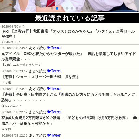
最近読まれている記事
2026/08/19まで
[PR]
【全巻99円】秋田書店 『オッス！はるかちゃん』『バクくん』全巻セール
開催中！
Kindleストア
🐦Tweet
あとで読む
2026/08/08 23:45
元アイドル「CEOと寝たからセンターが取れた」　裏話を暴露してしまいアイド
ル業界騒然・・・
【2ch】ニュー速クオリティ
🐦Tweet
あとで読む
2026/08/08 23:12
【悲報】ショートスリーパー堀大輔、涙を流す
ネギ速
🐦Tweet
あとで読む
2026/08/08 23:12
【悲報】テレ東・田中瞳アナさん「面識のない方々にカメラを向けられることに
恐怖」・・・・・・・・・
なんJクエスト
🐦Tweet
あとで読む
2026/08/08 22:39
家族4人食費月2万円献立がXで話題に「子どもの成長期には月8万円は必要」「業
務スーパー活用なら可能かも」
鬼女梅
🐦Tweet
あとで読む
2026/08/08 22:39