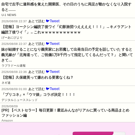
自宅で左手に違和感を覚えた開業医、その日のうちに両足が動かなくなり入院す
ると……
U-1 NEWS
🐦Tweet
あとで読む
2026/08/08 22:37
【悲報】ヨークシン編読了後ワイ「幻影旅団つええええ！！！」→キメラアント
編読了後ワイ「」←これｗｗｗｗｗｗｗｗｗｗｗ
げーあにびより
🐦Tweet
あとで読む
2026/08/08 22:37
妹が結婚することになり義実家にお邪魔して出発当日の予定を話していた すると
義兄嫁が「北海道って、ご祝儀1万8千円って指定してくるんだって？」 と聞いて
きて…
ラブラドール速報
🐦Tweet
あとで読む
2026/08/08 22:36
【悲報】久保建英って嫌われる要素なくね？
ネギ速
🐦Tweet
あとで読む
2026/08/09 01:00
「プリコネ」×「ウマ娘」コラボ決定！！！！
デジタルニューススレッド
2026/08/09
[PR] 【ベストセラー】毎日更新！最近みんながリアルに買っている商品まとめ
ファッション編
Amazon