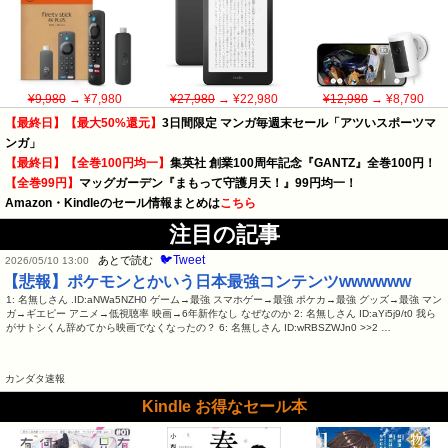
¥9,980
→ ¥7,980
¥27,980
→ ¥22,980
¥12,980
→ ¥8,790
【最終日】【最大50%還元】
3日間限定 マンガ毎週末セール「アツいスポーツマ
ンガ」
【最終日】【全巻100円均一】
集英社 創業100周年記念『GANTZ』全巻100円！
【全巻99円】
マッグガーデン『まもって守護月天！』99円均一！
Amazon・Kindleのセール情報まとめは
こちら
注目の記事
🐦Tweet
あとで読む
2026/05/10 13:00
【悲報】ポケモンとかいう日本最強コンテンツwwwwww
1: 名無しさん .ID:aNWa5NZH0 ゲーム→最強 スマホゲー→最強 ポケカ→最強 グッズ→最強 マン
ガ→ギエピー アニメ→低視聴率 映画→6年新作なし なぜなのか 2: 名無しさん ID:aYi5j9/t0 我ら
がサトシくん辞めてから映画でなくなったの？ 6: 名無しさん ID:wRBSZWJn0 >>2 …
カンダタ速報
Kindle お得なセール本