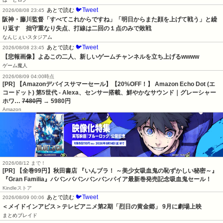
🐦Tweet
あとで読む
2026/08/08 23:45
阪神・藤川監督「すべてこれからですね」「明日からまた顔を上げて戦う」と繰
り返す　拙守重なり失点、打線は二回の１点のみで敗戦
なんじぇいスタジアム
🐦Tweet
あとで読む
2026/08/08 23:45
【悲報画像】よゐこの二人、新しいゲームチャンネルを立ち上げるwwww
ゲーム魔人
2026/08/09 04:00時点
[PR] 【Amazonデバイスサマーセール】【20%OFF！】 Amazon Echo Dot (エ
コードット) 第5世代 - Alexa、センサー搭載、鮮やかなサウンド｜グレーシャー
ホワ…
7480円
→ 5980円
Amazon
2026/08/12 まで！
[PR]
【全巻99円】秋田書店 『いんブラ！ ～美少女吸血鬼の恥ずかしい秘密～』
『Gran Familia』ババンババンバンバンパイア最新巻発売記念吸血鬼セール！
Kindleストア
🐦Tweet
あとで読む
2026/08/09 00:06
＜メイドインアビス＞テレビアニメ第2期「烈日の黄金郷」 9月に劇場上映
まとめブレイド