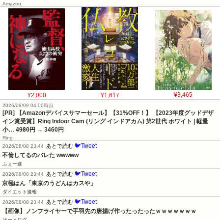
Amazon
¥2,000
¥1,617
¥3,465
2026/08/09 04:00時点
[PR] 【Amazonデバイスサマーセール】【31%OFF！】 【2023年度グッドデザ
イン賞受賞】Ring Indoor Cam (リング インドアカム) 第2世代 ホワイト | 軽量
小…
4980円
→ 3460円
Ring
🐦Tweet
あとで読む
2026/08/08 23:44
不倫してるのバレた wwwww
ふぇー速
🐦Tweet
あとで読む
2026/08/08 23:44
京極はん「東京のうどんはカスや」
ダイエット速報
🐦Tweet
あとで読む
2026/08/08 23:44
【画像】ノンフライヤーで手羽先の唐揚げ作ったったったｗｗｗｗｗｗｗ
はーとログ