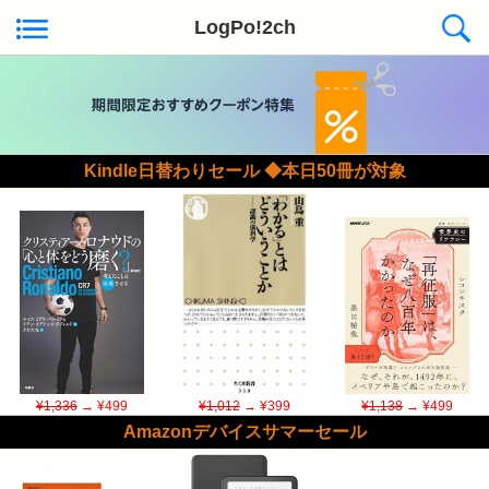
LogPo!2ch
Kindle日替わりセール ◆本日50冊が対象
¥1,336
→ ¥499
¥1,012
→ ¥399
¥1,138
→ ¥499
Amazonデバイスサマーセール