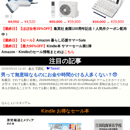
¥4,950
→ ¥4,520
¥65,800
→ ¥59,800
¥34,000
→ ¥29,800
【最終日】【ほぼ全巻39%OFF】
集英社 創業100周年記念！人気作クーポン配布
中！
【最終日】【セール】
Amazon 暮らし応援サマーSale
【最終日】【最大90%OFF】
Kindle本 サマーセール第1弾
Amazon・Kindleのセール情報まとめは
こちら
注目の記事
🐦Tweet
あとで読む
2026/05/10 12:45
男って無意味なものにお金や時間かける人多くない？🥺
転載元: それでも動く名無し 2026/05/09(土) 05:07:29.25 ID:fQfdbx4g0 ゲームとかカードとか
さ🥺 2: それでも動く名無し 2026/05/09(土) 05:08:03.93 ID:nVRhheOD0 意味があるかどうかは
本人が決めることや 5: それでも動く名無し 2026/05/09(土) 05:10:04.44 ID:1SuH1c0R0 …
なんじぇいスタジアム
Kindle お得なセール本