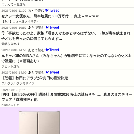
ついんてーる速報
🐦Tweet
あとで読む
2026/08/06 11:00
セクシー女優さん、熊本地震に300万寄付 → 炎上ｗｗｗｗｗ
【2ch】ニュー速クオリティ
🐦Tweet
あとで読む
2026/08/06 10:57
母「事故だったのよ」家族「母さんがわざとやるはずない」→嫁が毒を飲まされ
子どもを失ったのに信じてもらえず…
素敵な鬼女様
🐦Tweet
あとで読む
2026/08/06 14:50
元キャバ嬢のMINAさん（みなちゃん）が配信中に亡くなったのではないかとX上
で話題に（※動画あり）
ラビット速報
🐦Tweet
あとで読む
2026/08/06 14:00
【朗報】秋田にアラブが2兆円の投資決定
アルファルファモザイク
2026/08/13 まで！
[PR] 【最大50%OFF】講談社 夏電書2026 極上の謎解きを…… 真夏のミステリー
フェア『虚構推理』他
Kindleストア