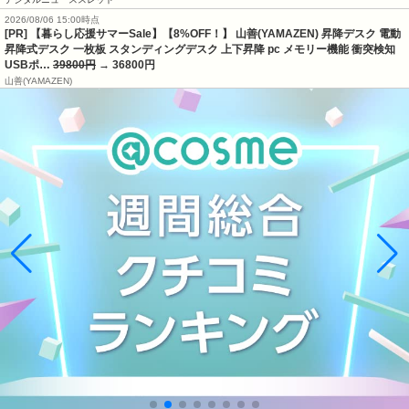
2026/08/06 15:00時点
[PR] 【暮らし応援サマーSale】【8%OFF！】 山善(YAMAZEN) 昇降デスク 電動
昇降式デスク 一枚板 スタンディングデスク 上下昇降 pc メモリー機能 衝突検知
USBポ…
39800円
→ 36800円
山善(YAMAZEN)