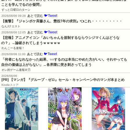
ことを学んでるのか疑問」
ずっと日曜日のターン
🐦Tweet
あとで読む
2026/08/06 09:28
【衝撃】『ジャンポケ斉藤さん、懲役7年の求刑』👈これ・・・・・・・・・
なんJクエスト
🐦Tweet
あとで読む
2026/08/06 12:05
【悲報】アニメアイコン「みいちゃんを規制するならウシジマくんはどうな
の？」→論破されてしまうｗｗｗｗｗ
わんこーる速報！
🐦Tweet
あとで読む
2026/08/06 11:00
「何者にもなれなかった結果、○○するのは本当にやめた方がいい。それやっても
自分の価値は上がらない」→各界隈に突き刺さってしまう
オレ的ゲーム速報＠刃
2026/08/06
[PR] 【マンガ】『グループ・ゼロ』セール・キャンペーン中のマンガ本まとめ
Kindleストア