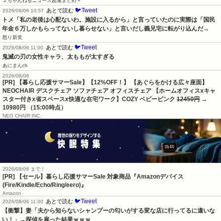
２ちゃんねるニュース超速まとめ＋
🐦Tweet
あとで読む
2026/08/06 10:57
トメ「私の老後は心配ないわ。施設に入るから」と言っていたのに実際は「国民
年金６万しかもらってないし暮らせない」と言いだし義兄宅に転がり込んだ→
怒り新党
🐦Tweet
あとで読む
2026/08/06 11:00
鬼滅の刃の女性キャラ、太ももが太すぎる
あにまんch
2026/08/06
[PR] 【暮らし応援サマーSale】【12%OFF！】 【あぐらをかける広々座面】
NEOCHAIR デスクチェア ソファチェア オフィスチェア 【ホームオフィスxキャ
スター付きx省スペースx快適な在宅ワーク】COZY ベビーピンク
12450円
→
10980円 （15:00時点）
NEO CHAIR INC.
2026/08/06 まで！
[PR]
【セール】暮らし応援サマーSale 対象商品『Amazonデバイス
(Fire/Kindle/Echo/Ring/eero)』
Amazon
🐦Tweet
あとで読む
2026/08/06 11:00
【衝撃】妻「夫から知らないシャンプーの匂いがする変な店に行ってるに違いな
い！」→探偵を雇った結果ｗｗｗ