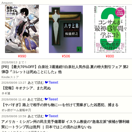
Amazon
¥990
¥506
¥800
2026/08/13 まで！
[PR] 【最大70%OFF】白泉社 3週連続!!白泉社人気作品 夏の特大割引フェア 第2
弾③『コレットは死ぬことにした』他
Kindleストア
🐦Tweet
あとで読む
2026/08/06 13:27
【悲報】キオクシア、また死ぬ
ネギ速
🐦Tweet
あとで読む
2026/08/06 11:40
【ヤバすぎ】路上で相手の持ち物に○○を付けて荒稼ぎした凶悪犯、捕まる
オレ的ゲーム速報＠刃
🐦Tweet
あとで読む
2026/08/06 10:59
アメリカ・ミシガン州の民主党予備選挙 イスラム教徒の“急進左派”候補が勝利確
実に⋯トランプ氏は批判   |  日本ではこの流れは来ないね