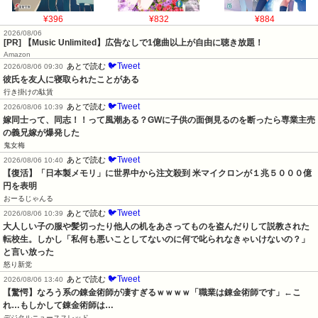
¥396
¥832
¥884
2026/08/06
[PR] 【Music Unlimited】広告なしで1億曲以上が自由に聴き放題！
Amazon
🐦Tweet
あとで読む
2026/08/06 09:30
彼氏を友人に寝取られたことがある
行き掛けの駄賃
🐦Tweet
あとで読む
2026/08/06 10:39
嫁同士って、同志！！って風潮ある？GWに子供の面倒見るのを断ったら専業主売
の義兄嫁が爆発した
鬼女梅
🐦Tweet
あとで読む
2026/08/06 10:40
【復活】「日本製メモリ」に世界中から注文殺到 米マイクロンが１兆５０００億
円を表明
おーるじゃんる
🐦Tweet
あとで読む
2026/08/06 10:39
大人しい子の服や髪切ったり他人の机をあさってものを盗んだりして説教された
転校生。しかし「私何も悪いことしてないのに何で叱られなきゃいけないの？」
と言い放った
怒り新党
🐦Tweet
あとで読む
2026/08/06 13:40
【驚愕】なろう系の錬金術師が凄すぎるｗｗｗｗ「職業は錬金術師です」←こ
れ…もしかして錬金術師は…
デジタルニューススレッド