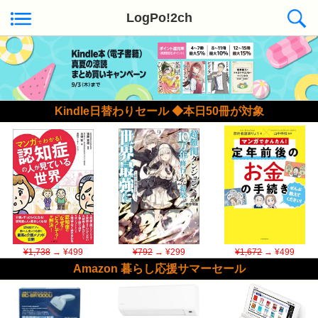
LogPo!2ch
Kindle日替わりセール ◆本日50冊が対象
¥1,738
→ ¥499
¥792
→ ¥299
¥1,672
→ ¥499
Amazon 暮らし応援サマーセール