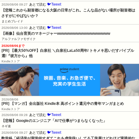
🐦Tweet
あとで読む
2026/08/06 09:27
【悲報これから副首都になる大阪の日常がこれ。こんな品がない場所が副首都は
さすがにやばないか？
まとめブレイド
🐦Tweet
あとで読む
2026/08/06 13:00
【画像】仙台育英のマネージャーwwwwwwwwwwwwwwwwwww
アルファルファモザイク
2026/08/06まで
[PR] 【最大50%OFF】白泉社 ＼白泉社LaLa50周年/ トキメキ思いだすバイブル
選!『彼方から』他
Kindleストア
2026/08/06
[PR] 【マンガ】全出版社 Kindle本 高ポイント還元中の青年マンガまとめ
Kindleストア
🐦Tweet
あとで読む
2026/08/06 09:28
【悲報】Googleのエンジニア「AIで仕事がつまらなくなった」
ネギ速
🐦Tweet
あとで読む
2026/08/06 09:27
数学科「経済学が実学的すぎてこれを虚学扱いしてる工学屋はどれほど実践的な