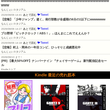
WWWWWWWWWWWWWWWWWWWWWWWWWWWWWWWWWWWWWWWW
WWW
なんじぇいスタジアム
🐦Tweet
あとで読む
2026/08/06 14:41
【悲報】「少年ジャンプ」逝く。発行部数が全盛期の6分の1以下にwwwwwww
なんじぇいスタジアム
🐦Tweet
あとで読む
2026/08/06 14:27
プロ野球「ピッチクロック！ABS！」←ほんまにこれでええんか？
なんじぇいスタジアム
🐦Tweet
あとで読む
2026/08/06 14:18
【悲報】村上・岡本の一年目コンビ、ひっそりと成績悪化中
なんじぇいスタジアム
2026/08/13 まで！
[PR] 【最大50%OFF】ナンバーナイン 『チェイサーゲーム』 新刊配信記念セー
ル
Kindleストア
Kindle 最近の売れ筋本