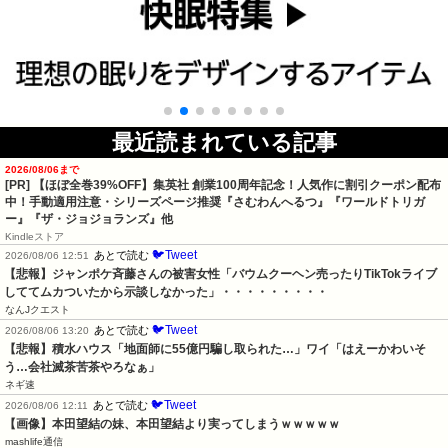
最近読まれている記事
2026/08/06まで
[PR]
【ほぼ全巻39%OFF】集英社 創業100周年記念！人気作に割引クーポン配布
中！手動適用注意・シリーズページ推奨『さむわんへるつ』『ワールドトリガ
ー』『ザ・ジョジョランズ』他
Kindleストア
🐦Tweet
あとで読む
2026/08/06 12:51
【悲報】ジャンポケ斉藤さんの被害女性「バウムクーヘン売ったりTikTokライブ
しててムカついたから示談しなかった」・・・・・・・・・
なんJクエスト
🐦Tweet
あとで読む
2026/08/06 13:20
【悲報】積水ハウス「地面師に55億円騙し取られた…」ワイ「はえーかわいそ
う…会社滅茶苦茶やろなぁ」
ネギ速
🐦Tweet
あとで読む
2026/08/06 12:11
【画像】本田望結の妹、本田望結より実ってしまうｗｗｗｗｗ
mashlife通信