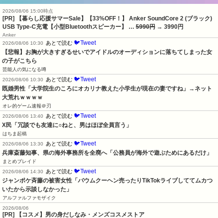
2026/08/06 15:00時点
[PR] 【暮らし応援サマーSale】【33%OFF！】 Anker SoundCore 2 (ブラック)
USB Type-C充電【小型Bluetoothスピーカー】 …
5990円
→ 3990円
Anker
🐦Tweet
あとで読む
2026/08/06 10:30
【悲報】お胸が大きすぎるせいでアイドルのオーディションに落ちてしまった女
の子がこちら
芸能人の気になる噂
🐦Tweet
あとで読む
2026/08/06 10:30
既婚男性「大学院生のころにオカリナ教えた小学生が現在の妻ですね」→ネット
大荒れｗｗｗｗ
オレ的ゲーム速報＠刃
🐦Tweet
あとで読む
2026/08/06 13:40
X民「冗談でも友達に○ねと、男はほぼ全員言う」
はちま起稿
🐦Tweet
あとで読む
2026/08/06 13:30
兵庫斎藤知事、県の海外事務所を全廃へ「公務員が海外で遊ぶためにあるだけ」
まとめブレイド
🐦Tweet
あとで読む
2026/08/06 14:30
ジャンポケ斉藤の被害女性「バウムクーヘン売ったりTikTokライブしててムカつ
いたから示談しなかった」
アルファルファモザイク
2026/08/06
[PR] 【コスメ】男の身だしなみ・メンズコスメストア