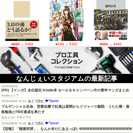
¥880
→ ¥499
¥770
→ ¥385
¥880
→ ¥440
なんじぇいスタジアムの最新記事
2026/08/06
[PR] 【マンガ】全出版社 Kindle本 セール＆キャンペーン中の青年マンガまとめ
Kindleストア
🐦Tweet
あとで読む
2026/08/06 15:10
プルデンシャル生命、営業自粛で社員は昼間からドジャース観戦・うたた寝・資
格勉強とFIRE達成を果たす
なんじぇいスタジアム
🐦Tweet
あとで読む
2026/08/06 14:48
【悲報】「報復死球」、なんか未だにあるっぽいWWWWWWWWWWWWWWWW