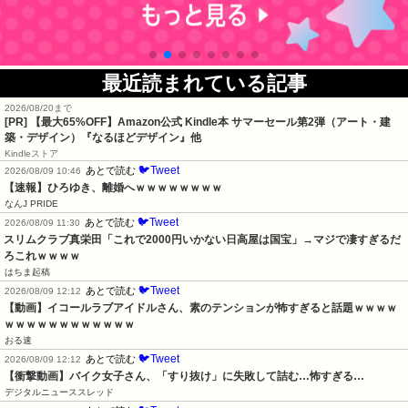
最近読まれている記事
2026/08/20まで
[PR]
【最大65%OFF】Amazon公式 Kindle本 サマーセール第2弾（アート・建
築・デザイン）『なるほどデザイン』他
Kindleストア
🐦Tweet
あとで読む
2026/08/09 10:46
【速報】ひろゆき、離婚へｗｗｗｗｗｗｗｗ
なんJ PRIDE
🐦Tweet
あとで読む
2026/08/09 11:30
スリムクラブ真栄田「これで2000円いかない日高屋は国宝」→マジで凄すぎるだ
ろこれｗｗｗｗ
はちま起稿
🐦Tweet
あとで読む
2026/08/09 12:12
【動画】イコールラブアイドルさん、素のテンションが怖すぎると話題ｗｗｗｗ
ｗｗｗｗｗｗｗｗｗｗｗｗ
おる速
🐦Tweet
あとで読む
2026/08/09 12:12
【衝撃動画】バイク女子さん、「すり抜け」に失敗して詰む…怖すぎる…
デジタルニューススレッド