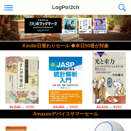
LogPo!2ch
Kindle日替わりセール ◆本日50冊が対象
¥1,540
→ ¥499
¥3,300
→ ¥499
¥1,210
→ ¥499
Amazonデバイスサマーセール