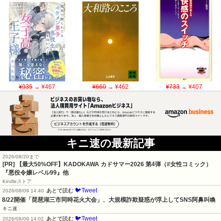
¥935
→ ¥467
¥660
→ ¥462
¥733
→ ¥407
キニ速の最新記事
2026/08/20まで
[PR]
【最大50%OFF】KADOKAWA カドサマー2026 第4弾（#女性コミック）
『悪役令嬢レベル99』他
Kindleストア
🐦Tweet
あとで読む
2026/08/09 14:40
8/22開催「琵琶湖三市同時花火大会」、大規模詐欺疑惑が浮上してSNS阿鼻叫喚
キニ速
🐦Tweet
あとで読む
2026/08/09 14:02