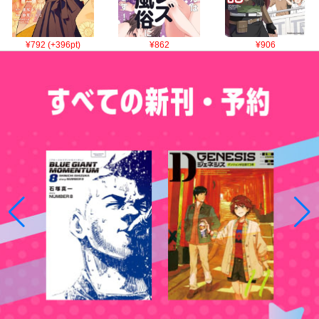
¥792 (+396pt)
¥862
¥906