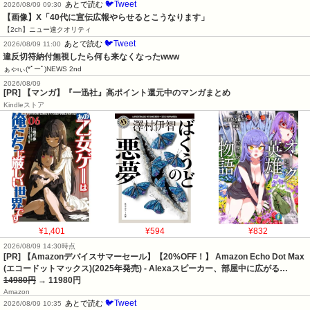
🐦Tweet
あとで読む
2026/08/09 09:30
【画像】X「40代に宣伝広報やらせるとこうなります」
【2ch】ニュー速クオリティ
🐦Tweet
あとで読む
2026/08/09 11:00
違反切符納付無視したら何も来なくなったwww
ぁゃιぃ(*ﾟーﾟ)NEWS 2nd
2026/08/09
[PR] 【マンガ】『一迅社』高ポイント還元中のマンガまとめ
Kindleストア
¥1,401
¥594
¥832
2026/08/09 14:30時点
[PR] 【Amazonデバイスサマーセール】【20%OFF！】 Amazon Echo Dot Max
(エコードットマックス)(2025年発売) - Alexaスピーカー、部屋中に広がる…
14980円
→ 11980円
Amazon
🐦Tweet
あとで読む
2026/08/09 10:35