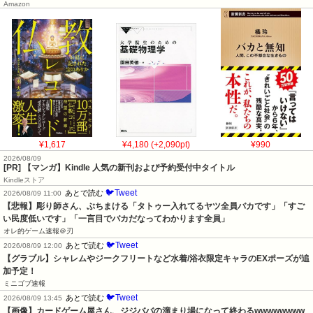
Amazon
¥1,617
¥4,180 (+2,090pt)
¥990
2026/08/09
[PR] 【マンガ】Kindle 人気の新刊および予約受付中タイトル
Kindleストア
🐦Tweet
あとで読む
2026/08/09 11:00
【悲報】彫り師さん、ぶちまける「タトゥー入れてるヤツ全員バカです」「すご
い民度低いです」「一言目でバカだなってわかります全員」
オレ的ゲーム速報＠刃
🐦Tweet
あとで読む
2026/08/09 12:00
【グラブル】シャレムやジークフリートなど水着/浴衣限定キャラのEXポーズが追
加予定！
ミニゴブ速報
🐦Tweet
あとで読む
2026/08/09 13:45
【画像】カードゲーム屋さん、ジジババの溜まり場になって終わるwwwwwwww