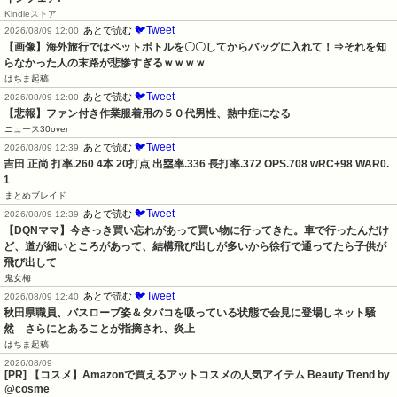
Kindleストア
🐦Tweet
あとで読む
2026/08/09 12:00
【画像】海外旅行ではペットボトルを〇〇してからバッグに入れて！⇒それを知
らなかった人の末路が悲惨すぎるｗｗｗｗ
はちま起稿
🐦Tweet
あとで読む
2026/08/09 12:00
【悲報】ファン付き作業服着用の５０代男性、熱中症になる
ニュース30over
🐦Tweet
あとで読む
2026/08/09 12:39
吉田 正尚 打率.260 4本 20打点 出塁率.336 長打率.372 OPS.708 wRC+98 WAR0.
1
まとめブレイド
🐦Tweet
あとで読む
2026/08/09 12:39
【DQNママ】今さっき買い忘れがあって買い物に行ってきた。車で行ったんだけ
ど、道が細いところがあって、結構飛び出しが多いから徐行で通ってたら子供が
飛び出して
鬼女梅
🐦Tweet
あとで読む
2026/08/09 12:40
秋田県職員、バスローブ姿＆タバコを吸っている状態で会見に登場しネット騒
然　さらにとあることが指摘され、炎上
はちま起稿
2026/08/09
[PR] 【コスメ】Amazonで買えるアットコスメの人気アイテム Beauty Trend by
@cosme