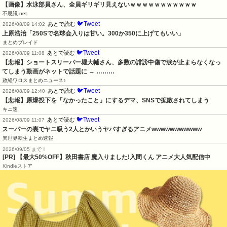
【画像】水泳部員さん、全員ギリギリ見えないｗｗｗｗｗｗｗｗｗｗｗ
不思議.net
🐦Tweet
あとで読む
2026/08/09 14:02
上原浩治「250Sで名球会入りは甘い。300か350に上げてもいい」
まとめブレイド
🐦Tweet
あとで読む
2026/08/09 11:08
【悲報】ショートスリーパー堀大輔さん、多数の誹謗中傷で涙が止まらなくなっ
てしまう動画がネットで話題に → ………
政経ワロスまとめニュース♪
🐦Tweet
あとで読む
2026/08/09 12:40
【悲報】原爆投下を「なかったこと」にするデマ、SNSで拡散されてしまう
キニ速
🐦Tweet
あとで読む
2026/08/09 11:07
スーパーの裏でヤニ吸う2人とかいうヤバすぎるアニメwwwwwwwwwww
異世界転生まとめ速報
2026/09/05 まで！
[PR] 【最大50%OFF】秋田書店 魔入りました!入間くん アニメ大人気配信中
Kindleストア