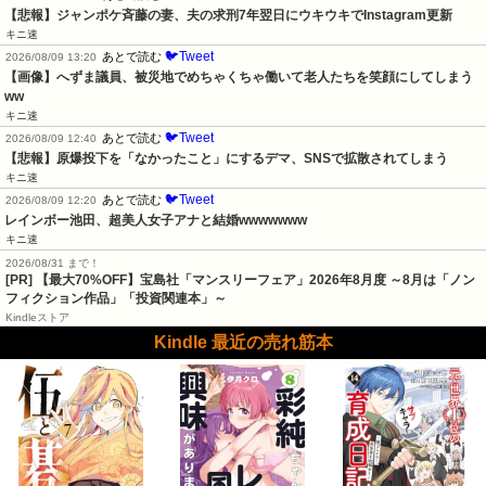
【悲報】ジャンポケ斉藤の妻、夫の求刑7年翌日にウキウキでInstagram更新
キニ速
🐦Tweet
あとで読む
2026/08/09 13:20
【画像】へずま議員、被災地でめちゃくちゃ働いて老人たちを笑顔にしてしまう
ww
キニ速
🐦Tweet
あとで読む
2026/08/09 12:40
【悲報】原爆投下を「なかったこと」にするデマ、SNSで拡散されてしまう
キニ速
🐦Tweet
あとで読む
2026/08/09 12:20
レインボー池田、超美人女子アナと結婚wwwwwww
キニ速
2026/08/31 まで！
[PR] 【最大70%OFF】宝島社「マンスリーフェア」2026年8月度 ～8月は「ノン
フィクション作品」「投資関連本」～
Kindleストア
Kindle 最近の売れ筋本