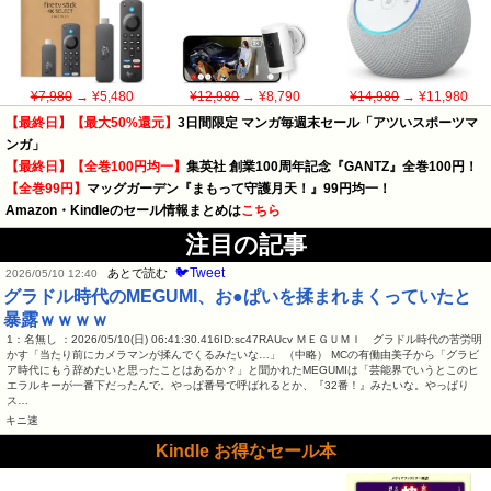
¥7,980
→ ¥5,480
¥12,980
→ ¥8,790
¥14,980
→ ¥11,980
【最終日】【最大50%還元】
3日間限定 マンガ毎週末セール「アツいスポーツマ
ンガ」
【最終日】【全巻100円均一】
集英社 創業100周年記念『GANTZ』全巻100円！
【全巻99円】
マッグガーデン『まもって守護月天！』99円均一！
Amazon・Kindleのセール情報まとめは
こちら
注目の記事
🐦Tweet
あとで読む
2026/05/10 12:40
グラドル時代のMEGUMI、お●ぱいを揉まれまくっていたと
暴露ｗｗｗｗ
1：名無し ：2026/05/10(日) 06:41:30.416ID:sc47RAUcv ＭＥＧＵＭＩ グラドル時代の苦労明
かす「当たり前にカメラマンが揉んでくるみたいな…」 （中略） MCの有働由美子から「グラビ
ア時代にもう辞めたいと思ったことはあるか？」と聞かれたMEGUMIは「芸能界でいうとこのヒ
エラルキーが一番下だったんで。やっぱ番号で呼ばれるとか、『32番！』みたいな。やっぱり
ス…
キニ速
Kindle お得なセール本