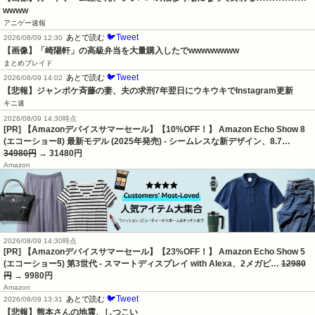
wwww
アニゲー速報
🐦Tweet
あとで読む
2026/08/09 12:30
【画像】「崎陽軒」の高級弁当を大量購入したでwwwwwwww
まとめブレイド
🐦Tweet
あとで読む
2026/08/09 14:02
【悲報】ジャンポケ斉藤の妻、夫の求刑7年翌日にウキウキでInstagram更新
キニ速
2026/08/09 14:30時点
[PR] 【Amazonデバイスサマーセール】【10%OFF！】 Amazon Echo Show 8
(エコーショー8) 最新モデル (2025年発売) - シームレスな新デザイン、8.7…
34980円
→ 31480円
Amazon
2026/08/09 14:30時点
[PR] 【Amazonデバイスサマーセール】【23%OFF！】 Amazon Echo Show 5
(エコーショー5) 第3世代 - スマートディスプレイ with Alexa、2メガピ…
12980
円
→ 9980円
Amazon
🐦Tweet
あとで読む
2026/08/09 13:31
【悲報】熊本さんの地震、しつこい