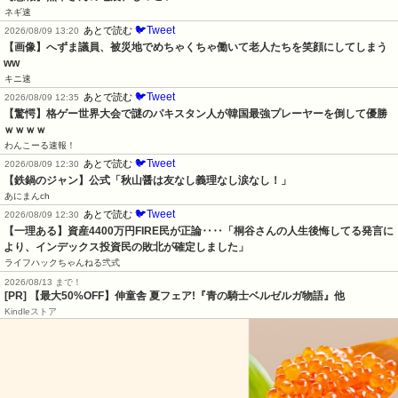
ネギ速
🐦Tweet
あとで読む
2026/08/09 13:20
【画像】へずま議員、被災地でめちゃくちゃ働いて老人たちを笑顔にしてしまう
ww
キニ速
🐦Tweet
あとで読む
2026/08/09 12:35
【驚愕】格ゲー世界大会で謎のパキスタン人が韓国最強プレーヤーを倒して優勝
ｗｗｗｗ
わんこーる速報！
🐦Tweet
あとで読む
2026/08/09 12:30
【鉄鍋のジャン】公式「秋山醤は友なし義理なし涙なし！」
あにまんch
🐦Tweet
あとで読む
2026/08/09 12:30
【一理ある】資産4400万円FIRE民が正論‥‥「桐谷さんの人生後悔してる発言に
より、インデックス投資民の敗北が確定しました」
ライフハックちゃんねる弐式
2026/08/13 まで！
[PR] 【最大50%OFF】伸童舎 夏フェア!『青の騎士ベルゼルガ物語』他
Kindleストア