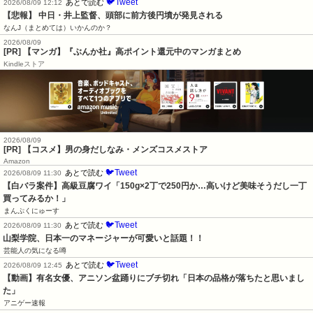
🐦Tweet
あとで読む
2026/08/09 12:12
【悲報】 中日・井上監督、頭部に前方後円墳が発見される
なんJ（まとめては）いかんのか？
2026/08/09
[PR] 【マンガ】『ぶんか社』高ポイント還元中のマンガまとめ
Kindleストア
2026/08/09
[PR] 【コスメ】男の身だしなみ・メンズコスメストア
Amazon
🐦Tweet
あとで読む
2026/08/09 11:30
【白バラ案件】高級豆腐ワイ「150g×2丁で250円か…高いけど美味そうだし一丁
買ってみるか！」
まんぷくにゅーす
🐦Tweet
あとで読む
2026/08/09 11:30
山梨学院、日本一のマネージャーが可愛いと話題！！
芸能人の気になる噂
🐦Tweet
あとで読む
2026/08/09 12:45
【動画】有名女優、アニソン盆踊りにブチ切れ「日本の品格が落ちたと思いまし
た」
アニゲー速報