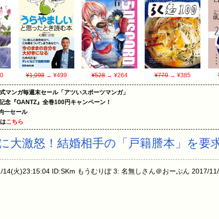
0
¥1,098
→ ¥499
¥528
→ ¥264
¥770
→ ¥385
on公式マンガ毎週末セール「アツいスポーツマンガ」
年記念『GANTZ』全巻100円キャンペーン！
円均一セール
めは
こちら
に大激怒！結婚相手の「戸籍謄本」を要
4(火)23:15:04 ID:SKm もうむりぽ 3: 名無しさん＠おーぷん 2017/11/14