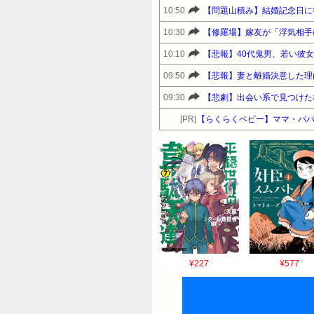
10:50
【問題山積み】結婚記念日に
10:30
【修羅場】嫁友が「浮気相手
10:10
【悲報】40代鬼男、若い彼
09:50
【悲報】妻と離婚決意した理
09:30
【悲劇】出会い系で見つけた
[PR]
【らくらくベビー】ママ・パパ
¥227
¥577