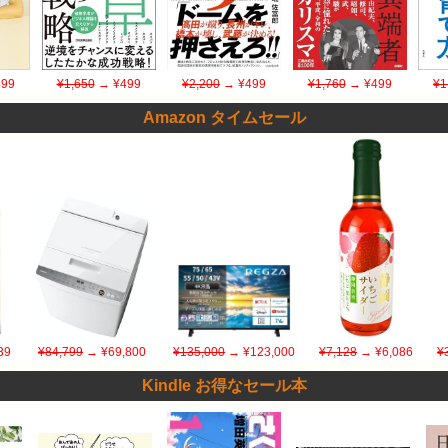
99
¥1,650
→ ¥499
¥2,200
→ ¥499
¥1,760
→ ¥499
¥1
Amazon タイムセール
39
¥84,799
→ ¥69,800
¥135,000
→ ¥123,000
¥7,128
→ ¥6,086
¥
Kindle お得なセール本