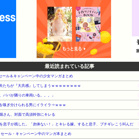
最近読まれている記事
e本 セール＆キャンペーン中の少女マンガまとめ
夫たちが『大共感』してしまうｗｗｗｗｗｗｗｗ
、パパが隣りの車両いる。。。」
を嗅ぎ分けられる男にイライラ⇒ｗｗｗ
堀さん、対面で高須幹弥にキレる
を息子が残した。「勿体ない！」とキレる嫁。すると息子、ブチギレこう叫んだ
』セール・キャンペーン中のマンガ本まとめ