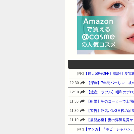
[PR]
【最大50%OFF】講談社 夏
12:30
【深刻】7年間バーじン…彼
12:10
【遺産トラブル】昭和のボロ
11:50
【衝撃】朝のコーヒーで上司
11:30
【警告】浮気バレ3日後の油
11:10
【復讐必至】妻の浮気発覚か
[PR]
【マンガ】『ホビージャパン