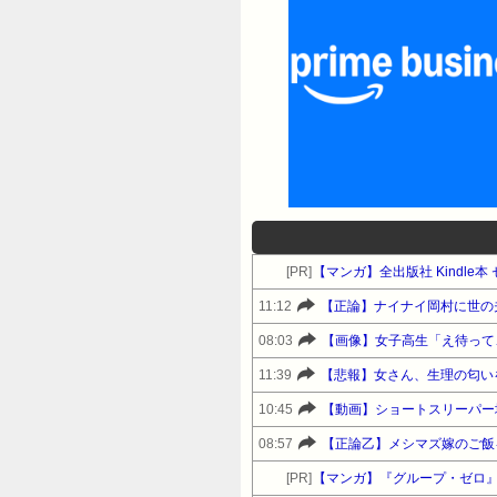
[PR]
【マンガ】全出版社 Kindl
11:12
【正論】ナイナイ岡村に世の
08:03
【画像】女子高生「え待って
11:39
【悲報】女さん、生理の匂い
10:45
【動画】ショートスリーパー
08:57
【正論乙】メシマズ嫁のご飯
[PR]
【マンガ】『グループ・ゼロ