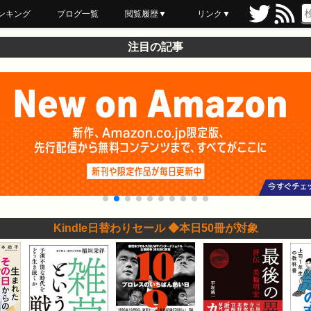
ンキング
ブログ一覧
閲覧履歴▼
リンク▼
ブックマーク
最近読んだ
あとで読む
ネットスーパー
飲食店舗用品
セール情報
注目の記事
Kindle日替わりセール ◆本日50冊が対象