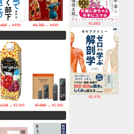
¥1,683
,459
→ ¥499
¥1,760
→ ¥499
¥2,479
3,128
→ ¥2,945
¥7,980
→ ¥5,480