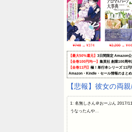
¥748
→ ¥374
¥2,200
→ ¥44
【最大50%還元】
3日間限定 Amaz
【全巻100円均一】
集英社 創業100周
【全巻11円】
極！単行本シリーズ 11
Amazon・Kindle・セール情報のまと
【悲報】彼女の両親
1: 名無しさん＠おーぷん 2017/11/1
うなったんや…