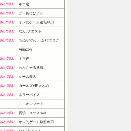
キニ速
あとで読む
げーあにびより
あとで読む
オレ的ゲーム速報＠刃
あとで読む
なんJクエスト
あとで読む
mutyunのゲーム+αブログ
あとで読む
Amazon
ネギ速
あとで読む
わんこーる速報！
あとで読む
ゲーム魔人
あとで読む
ガールズVIPまとめ
あとで読む
ネラーボイス
あとで読む
ユニオンフード
哲学ニュースnwk
あとで読む
オレ的ゲーム速報＠刃
あとで読む
あとで読む