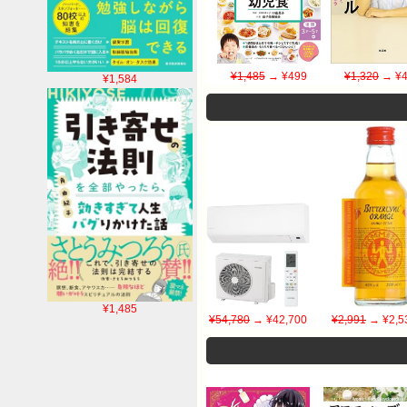
¥1,485
→ ¥499
¥1,320
→ ¥4
¥1,584
¥1,485
¥54,780
→ ¥42,700
¥2,991
→ ¥2,5