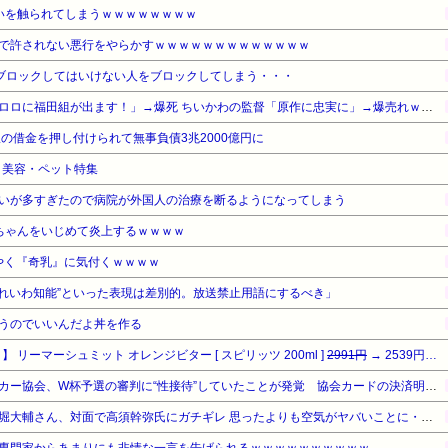
いを触られてしまうｗｗｗｗｗｗｗｗ
で許されない悪行をやらかすｗｗｗｗｗｗｗｗｗｗｗｗｗ
ブロックしてはいけない人をブロックしてしまう・・・
【悲報】福田雄一さん「新ケロロに福田組が出ます！」→爆死 ちいかわの監督「原作に忠実に」→爆売れｗｗｗｗｗｗｗｗｗｗ
の借金を押し付けられて無事負債3兆2000億円に
品・美容・ペット特集
いが多すぎたので病院が外国人の治療を断るようになってしまう
ちゃんをいじめて炎上するｗｗｗｗ
ようやく『奇乳』に気付くｗｗｗｗ
“れいわ知能”といった表現は差別的。放送禁止用語にするべき」
うのでいいんだよ丼を作る
 リーマーシュミット オレンジビター [ スピリッツ 200ml ]
2991円
→ 2539円 （13:00時点）
【サッカー界激震】韓国サッカー協会、W杯予選の審判に“性接待”していたことが発覚 協会カードの決済明細まで見つかる
【動画】ショートスリーパー堀大輔さん、対面で高須幹弥氏にガチギレ 思ったよりも空気がヤバいことに・・・