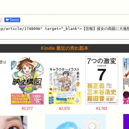
む
🐦Tweet
Kindle 最近の売れ筋本
¥2,277
¥2,372
¥1,782