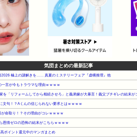
気団まとめの最新記事
電書2026 極上の謎解きを…… 真夏のミステリーフェア『虚構推理』他
の一言が今もトラウマな理由ｗｗｗｗ
家を「リフォームしてから相続させろ」と義弟嫁が大暴言！義父ブチギレの結末が
に文句！？Aくんの信じられない要求とはｗｗｗｗ
断が命取り！？その理由がコレｗｗｗｗ
ら恩情ゼロの恐怖の結末がこちらｗｗｗｗ
』高ポイント還元中のマンガまとめ