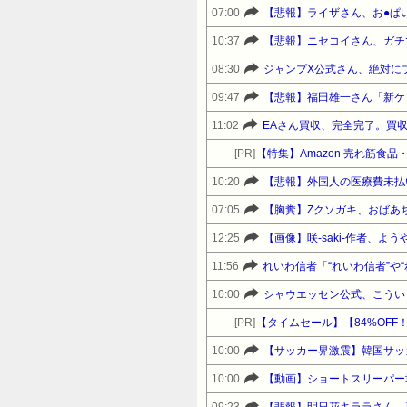
07:00
【悲報】ライザさん、お●ぱ
10:37
【悲報】ニセコイさん、ガチ
08:30
ジャンプX公式さん、絶対に
09:47
11:02
EAさん買収、完全完了。買収
[PR]
【特集】Amazon 売れ筋食
10:20
【悲報】外国人の医療費未払
07:05
【胸糞】Zクソガキ、おばあ
12:25
【画像】咲-saki-作者、
11:56
れいわ信者「“れいわ信者”や
10:00
シャウエッセン公式、こうい
[PR]
【タイムセール】【84%OFF！】
10:00
10:00