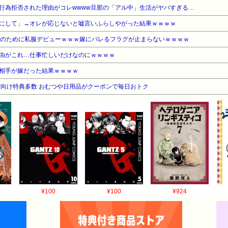
行為拒否された理由がコレwwww旦那の「アル中」生活がヤバすぎる…
にして」→オレが応じないと嘘言いふらしやがった結果ｗｗｗｗ
女のために私服デビューｗｗｗ嫁にバレるフラグが止まらないｗｗｗｗ
由がこれ…仕事忙しいだけなのにｗｗｗｗ
相手が嫁だった結果ｗｗｗｗ
向け特典多数 おむつや日用品がクーポンで毎日おトク
¥100
¥100
¥924