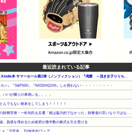
最近読まれている記事
【最大65%OFF】Amazon公式 Kindle本 サマーセール第2弾（ノンフィクション）『渇愛 ～頂き女子りりちゃん～』他
カン』『S&P500』『NASDAQ100』しか買わない・・・・・・・・・
、パパが隣りの車両いる。。。」
とんでもない発表をしてしまう！！！！！
【速報】高市政権、エース級の財務官僚・一松旬氏を左遷「彼は協力的でなかった」財務省の言いなりではないことが判明
線。負債を埋めるため政府が過半数の株式を引き受ける
ニメ「刃牙道」 TV放送中!フェア