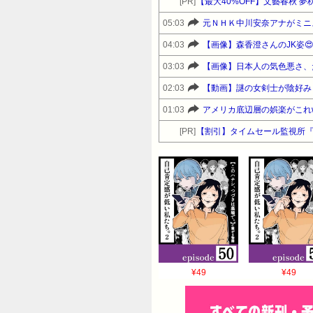
[PR]
【最大40%OFF】文藝春秋 
05:03
元ＮＨＫ中川安奈アナがミニ
04:03
【画像】森香澄さんのJK姿😍
03:03
【画像】日本人の気色悪さ、
02:03
【動画】謎の女剣士が陰好み
01:03
アメリカ底辺層の娯楽がこれw
[PR]
【割引】タイムセール監視所
¥49
¥49