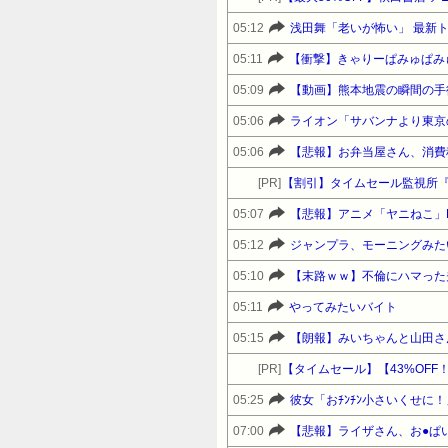
05:12
浅田舞「老いが怖い」 最新
05:11
【衝撃】きゃりーぱみゅぱみ
05:09
【動画】熊本地震の瞬間の手
05:06
ライオン「サバンナより東京
05:06
【悲報】お弁当屋さん、消費
[PR]
【割引】タイムセール監視所
05:07
【悲報】アニメ「ヤニねこ」
05:12
ジャンプラ、モーニングみた
05:10
【末路ｗｗ】不倫にハマった
05:11
やってみたいバイト
05:15
【朗報】みいちゃんと山田さ
[PR]
05:25
彼女「おﾁﾝﾁﾝ小さいくせに
07:00
【悲報】ライザさん、お●ぱ