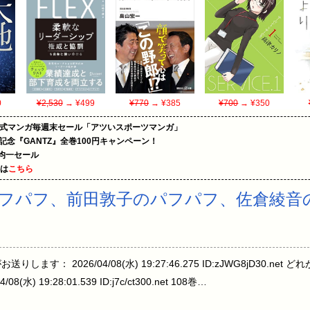
0
¥2,530
→ ¥499
¥770
→ ¥385
¥700
→ ¥350
on公式マンガ毎週末セール「アツいスポーツマンガ」
年記念『GANTZ』全巻100円キャンペーン！
円均一セール
めは
こちら
フパフ、前田敦子のパフパフ、佐倉綾音
ます： 2026/04/08(水) 19:27:46.275 ID:zJWG8jD30.n
水) 19:28:01.539 ID:j7c/ct300.net 108巻…