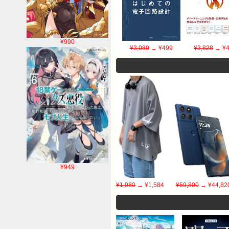
¥990
¥3,080
→ ¥499
¥3,828
→ ¥4
¥949
¥1,980
→ ¥1,584
¥59,800
→ ¥44,82