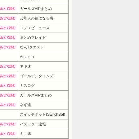
ガールズVIPまとめ
あとで読む
芸能人の気になる噂
あとで読む
コノユビニュース
あとで読む
まとめブレイド
あとで読む
なんJクエスト
あとで読む
Amazon
ネギ速
あとで読む
ゴールデンタイムズ
あとで読む
キスログ
あとで読む
ガールズVIPまとめ
あとで読む
ネギ速
あとで読む
スイッチボット(SwitchBot)
バズッター速報
あとで読む
キニ速
あとで読む