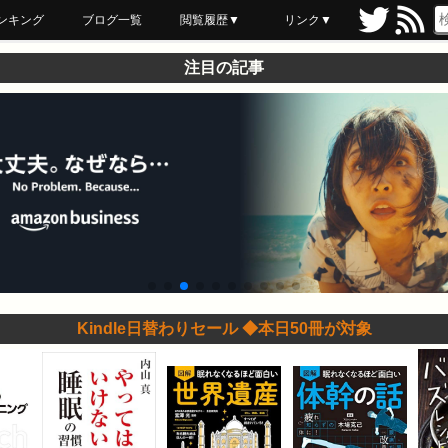
ンキング
ブログ一覧
閲覧履歴▼
リンク▼
ブックマーク
最近読んだ
あとで読む
ネットスーパー
飲食店舗用品
セール情報
注目の記事
Kindle日替わりセール ◆本日50冊が対象