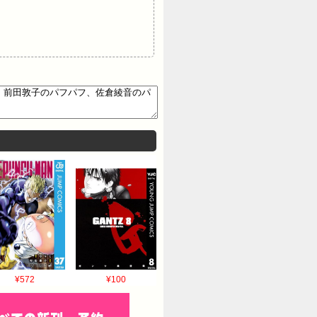
¥572
¥100