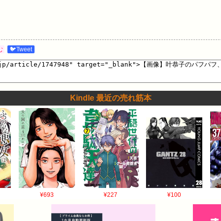
む
🐦Tweet
Kindle 最近の売れ筋本
¥693
¥227
¥100