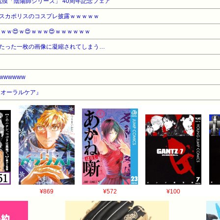
夢枕獏「陰陽師シリーズ」 40周年記念フェア
スカポリスのコスプレ披露ｗｗｗｗｗ
ｗｗ😍ｗ😍ｗｗｗ😍ｗｗｗｗｗｗ
たった一枚の画像に凝縮されてしまう…
wwwww
『オーラルケア』
¥869
¥572
¥100