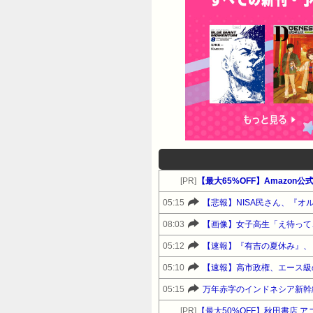
[PR]
05:15
【悲報】NISA民さん、『オル
08:03
【画像】女子高生「え待って
05:12
【速報】『有吉の夏休み』、
05:10
05:15
万年赤字のインドネシア新幹
[PR]
【最大50%OFF】秋田書店 ア