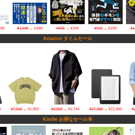
99
¥1,045
→ ¥399
¥935
→ ¥299
¥935
→ ¥299
¥1
Amazon タイムセール
0
¥7,040
→ ¥1,965
¥2,983
→ ¥2,744
¥27,980
→ ¥22,980
¥
Kindle お得なセール本