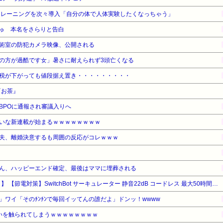
トレーニングを次々導入「自分の体で人体実験したくなっちゃう」
ゅ 本名をさらりと告白
術室の防犯カメラ映像、公開される
の方が過酷です女」暑さに耐えられず3頭亡くなる
税が下がっても値段据え置き・・・・・・・・・
『お茶』
BPOに通報され審議入りへ
いな新連載が始まるｗｗｗｗｗｗｗｗ
夫、離婚決意するも周囲の反応がコレｗｗｗ
ん、ハッピーエンド確定、最後はママに埋葬される
【タイムセール】【43%OFF！】 【節電対策】SwitchBot サーキュレーター 静音22dB コードレス 最大50時間 - スイッチボット ~30畳 Alexa対応 扇風機 DCモーター 3D首振り 無段階風量調整 充電式バッテリー搭載 リモコン付き 梅雨対策 省エネ
！」ワイ「そのﾁﾝﾁﾝで毎回イッてんの誰だよ」ドンッ！wwww
いを触られてしまうｗｗｗｗｗｗｗｗ