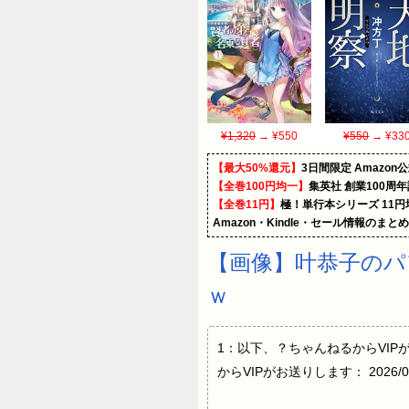
¥1,320
→ ¥550
¥550
→ ¥33
【最大50%還元】
3日間限定 Amaz
【全巻100円均一】
集英社 創業100周
【全巻11円】
極！単行本シリーズ 11
Amazon・Kindle・セール情報のまと
【画像】叶恭子のパ
ｗ
1：以下、？ちゃんねるからVIPがお送りし
からVIPがお送りします： 2026/04/08(