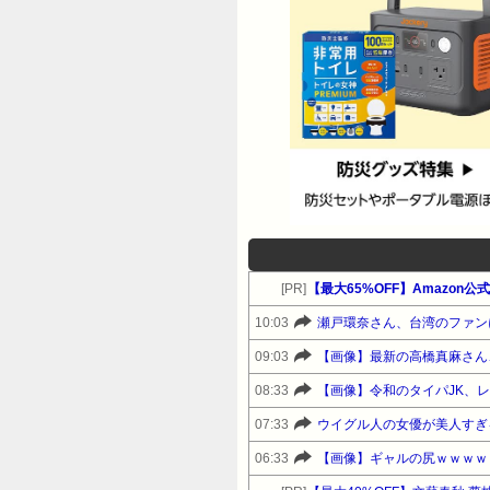
[PR]
【最大65%OFF】Amazon
10:03
瀬戸環奈さん、台湾のファン
09:03
【画像】最新の高橋真麻さん
08:33
【画像】令和のタイパJK、
07:33
ウイグル人の女優が美人すぎ
06:33
【画像】ギャルの尻ｗｗｗｗ