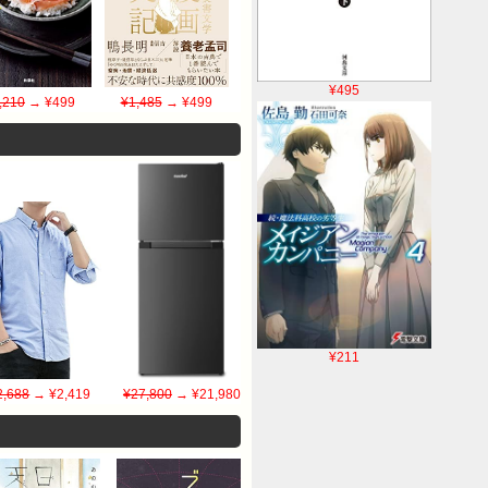
¥495
,210
→ ¥499
¥1,485
→ ¥499
¥211
2,688
→ ¥2,419
¥27,800
→ ¥21,980