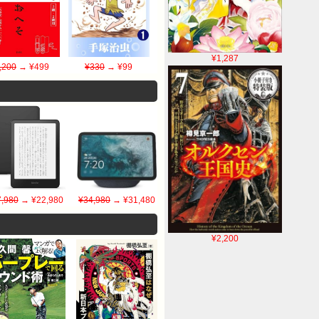
¥1,287
,200
→ ¥499
¥330
→ ¥99
,980
→ ¥22,980
¥34,980
→ ¥31,480
¥2,200