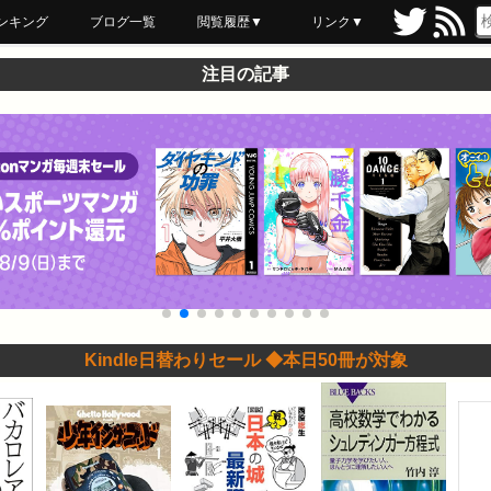
ンキング
ブログ一覧
閲覧履歴▼
リンク▼
ブックマーク
最近読んだ
あとで読む
ネットスーパー
飲食店舗用品
セール情報
注目の記事
Kindle日替わりセール ◆本日50冊が対象