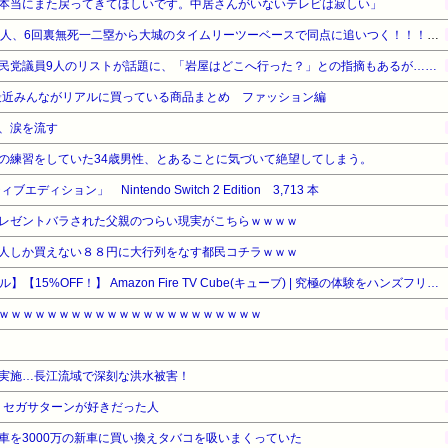
本当にまた戻ってきてほしいです。中居さんがいないテレビは寂しい」
【巨人対ヤクルト19回戦】巨人、6回裏無死一二塁から大城のタイムリーツーベースで同点に追いつく！！！！！！！！！！！
民党議員9人のリストが話題に、「岩屋はどこへ行った？」との指摘もあるが……
最近みんながリアルに買っている商品まとめ ファッション編
、涙を流す
の練習をしていた34歳男性、とあることに気づいて絶望してしまう。
ィション」 Nintendo Switch 2 Edition 3,713 本
レゼントバラされた父親のつらい現実がこちらｗｗｗｗ
人しか買えない８８円に大行列をなす都民コチラｗｗｗ
【Amazonデバイスサマーセール】【15%OFF！】 Amazon Fire TV Cube(キューブ) | 究極の体験をハンズフリーで | ストリーミングメディアプレイヤー
ｗｗｗｗｗｗｗｗｗｗｗｗｗｗｗｗｗｗｗｗｗｗ
実施…長江流域で深刻な洪水被害！
、セガサターンが好きだった人
車を3000万の新車に買い換えタバコを吸いまくっていた