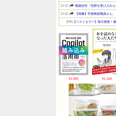
15:32
既婚女性「托卵を受け入れら
15:02
【画像】空港検疫職員さん、
[PR]
【ベストセラー】毎日更新！
¥1,980
¥1,186