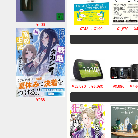
¥506
¥748
→ ¥199
¥1,870
→ ¥4
¥12,980
→ ¥9,980
¥8,980
→ ¥7,6
¥938