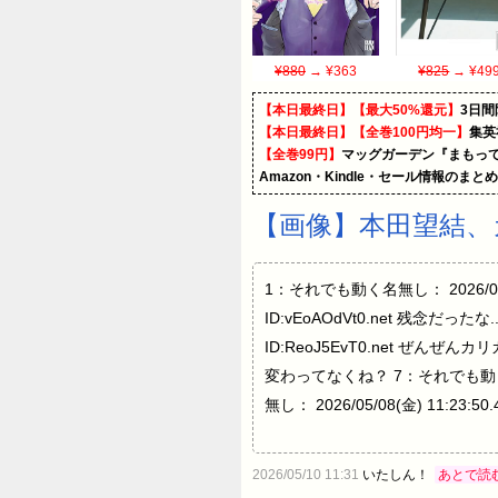
¥880
→ ¥363
¥825
→ ¥49
【本日最終日】【最大50%還元】
3日間
【本日最終日】【全巻100円均一】
集英
【全巻99円】
マッグガーデン『まもって
Amazon・Kindle・セール情報のまと
【画像】本田望結、
1：それでも動く名無し： 2026/05/08(
ID:vEoAOdVt0.net 残念だっ
ID:ReoJ5EvT0.net ぜんぜんカ
変わってなくね？ 7：それでも動く名無し
無し： 2026/05/08(金) 11:23:5
2026/05/10 11:31
いたしん！
あとで読