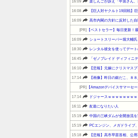
16:09
楽しんごが訴え「中居さん、
16:08
16:09
高市内閣の方針に反対した自
[PR]
【ベストセラー】毎日更新！
16:09
ショートスリーパー堀大輔氏
18:30
レンタル彼女を使ってデート
16:45
「ゼノブレイド ディフィニティブエデ
16:10
【悲報】元嫁にクリスマスプ
17:14
【画像】昨日の銀だこ、８８
[PR]
17:14
ドジャースｗｗｗｗｗｗｗｗ
16:11
友達になりたい人
15:19
中国の三峡ダムが全開放流を
15:19
PCエンジン、メガドライブ
15:18
【悲報】高市早苗首相、公用