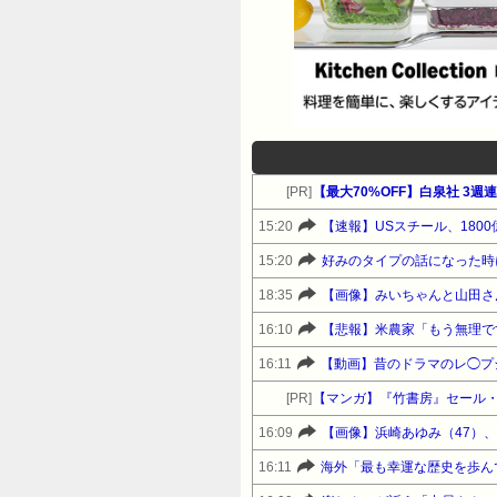
[PR]
【最大70%OFF】白泉社 3
15:20
【速報】USスチール、1800億
15:20
18:35
【画像】みいちゃんと山田さ
16:10
【悲報】米農家「もう無理で
16:11
【動画】昔のドラマのレ◯プ
[PR]
【マンガ】『竹書房』セール
16:09
【画像】浜崎あゆみ（47）
16:11
海外「最も幸運な歴史を歩ん