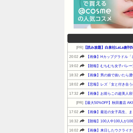
[PR]
【読み放題】白泉社LaLa創刊50
20:02
【画像】Hカップグラドル「
19:02
【朗報】むちむち女子バレー選
18:32
【画像】男の娘で抜いたら濃
18:02
【悲報】レズ「女と付き合う
17:32
【画像】お前らこの超美人容
[PR]
【最大50%OFF】秋田書店 
17:02
【画像】最近の女子高生、ま
16:32
【朗報】100人中100人が1
16:02
【画像】来日したウクライナ