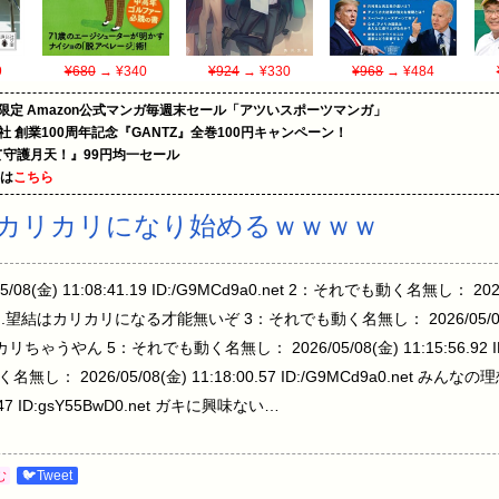
9
¥680
→ ¥340
¥924
→ ¥330
¥968
→ ¥484
限定 Amazon公式マンガ毎週末セール「アツいスポーツマンガ」
社 創業100周年記念『GANTZ』全巻100円キャンペーン！
守護月天！』99円均一セール
めは
こちら
カリカリになり始めるｗｗｗｗ
金) 11:08:41.19 ID:/G9MCd9a0.net 2：それでも動く名無し： 2026/05
たな...望結はカリカリになる才能無いぞ 3：それでも動く名無し： 2026/05/08(金)
リカリちゃうやん 5：それでも動く名無し： 2026/05/08(金) 11:15:56.92 I
： 2026/05/08(金) 11:18:00.57 ID:/G9MCd9a0.net 
0.47 ID:gsY55BwD0.net ガキに興味ない…
む
🐦Tweet