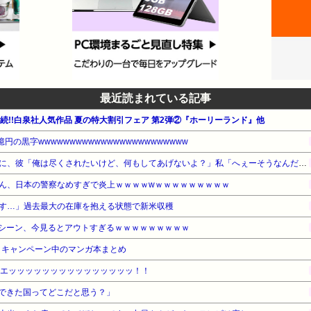
最近読まれている記事
週連続!!白泉社人気作品 夏の特大割引フェア 第2弾②『ホーリーランド』他
円の黒字wwwwwwwwwwwwwwwwwwwwwwww
好みのタイプの話になった時に、彼「俺は尽くされたいけど、何もしてあげないよ？」私「へぇーそうなんだー」→その後…
ん、日本の警察なめすぎで炎上ｗｗｗｗwｗｗｗｗｗｗｗｗｗ
す…」過去最大の在庫を抱える状態で新米収穫
シーン、今見るとアウトすぎるｗｗｗｗｗｗｗｗｗ
・キャンペーン中のマンガ本まとめ
、エッッッッッッッッッッッッッッッ！！
できた国ってどこだと思う？」