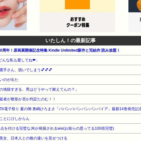
いたしん！の最新記事
周年！原画展開催記念特集 Kindle Unlimited新作と完結作 読み放題！
どんな私も愛してね❤」
手さん、脱いでしまう💕💕💕
いのが出た
の地獄すぎる、男はどうやって耐えてんの？」
疑者が整形か否か判定たのむ！！
AKITA電子祭り 夏の陣 奥嶋ひろまさ「ババンババンバンバンパイア」最新14巻発売記
ことにけしからん
00点を付ける完璧なJKが発掘されるww(お前らの思ってる100倍完璧)
美女、日本人との格の違いを見せつける