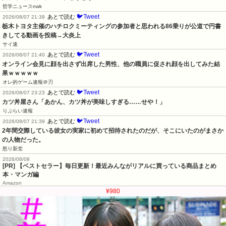
哲学ニュースnwk
🐦Tweet
あとで読む
2026/08/07 21:39
栃木トヨタ主催のハチロクミーティングの参加者と思われる86乗りが公道で円書
きしてる動画を投稿→大炎上
サイ速
🐦Tweet
あとで読む
2026/08/07 21:40
オンライン会見に顔を出さず出席した男性、他の職員に促され顔を出してみた結
果ｗｗｗｗｗ
オレ的ゲーム速報＠刃
🐦Tweet
あとで読む
2026/08/07 23:23
カツ丼屋さん「あかん、カツ丼が美味しすぎる……せや！」
りぷらい速報
🐦Tweet
あとで読む
2026/08/07 21:39
2年間交際している彼女の実家に初めて招待されたのだが、そこにいたのがまさか
の人物だった。
怒り新党
2026/08/08
[PR] 【ベストセラー】毎日更新！最近みんながリアルに買っている商品まとめ
本・マンガ編
Amazon
¥980