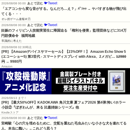
🐦Tweet
あとで読む
2026/08/08 00:00
「エアコンから変な音がする。なんだろ…え？」ﾊﾟｼｬｯ → ヤバすぎる物が飛び出
てくる・・・
オレ的ゲーム速報＠刃
🐦Tweet
あとで読む
2026/08/08 00:00
妊娠のフィリピン人技能実習生に帰国迫る 「権利を侵害」監理団体などに314万
円賠償命令   福岡地裁
常識的に考えた
2026/08/08 02:30時点
[PR] 【Amazonデバイスサマーセール】【23%OFF！】 Amazon Echo Show 5
(エコーショー5) 第3世代 - スマートディスプレイ with Alexa、2メガピ…
12980
円
→ 9980円
Amazon
2026/08/13 まで！
[PR] 【最大50%OFF】KADOKAWA 角川文庫 夏フェア2026 第4弾:怖い!ホラー
小説②『ぼぎわんが、来る 比嘉姉妹シリーズ』他
Kindleストア
🐦Tweet
あとで読む
2026/08/08 00:00
宮崎駿「心の穴を埋めるために、交配を重ねた毛虫みたいな小さな犬を連れてる
人、本当に醜い」←これどう思う？