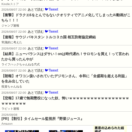
Kindleストア
🐦Tweet
あとで読む
2026/08/07 22:00
【衝撃】ドラクエ6をとんでもないクオリティでアニメ化してしまったAI動画がこ
ちら！！！
ジャンプ速報
🐦Tweet
あとで読む
2026/08/07 22:00
【速報】サウジ パキスタン トルコ３カ国 相互防衛協定締結
常識的に考えた
🐦Tweet
あとで読む
2026/08/07 22:00
【結果】ニューバランスはダサい！onは時代遅れ！サロモンを買え！って言われ
たから買ったんやが
ライフハックちゃんねる弐式
🐦Tweet
あとで読む
2026/08/07 22:00
【朗報】オワコン扱いされていたデジモンさん、令和に「全盛期を超える利益」
を生み出していた
投資ちゃんねる
🐦Tweet
あとで読む
2026/08/07 22:00
【悲報】17歳で無期懲役になった奴、怖いｗｗｗｗｗｗｗｗｗｗｗｗｗｗｗｗｗ
ｗｗｗｗｗｗｗ
ラビット速報
2026/08/08
[PR] 【割引】タイムセール監視所『野菜ジュース』
Amazon