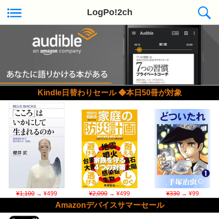
LogPo!2ch
Kindle日替わりセール ◆本日50冊が対象
¥1,100
→ ¥499
¥2,090
→ ¥499
¥330
→ ¥99
Amazonデバイスサマーセール