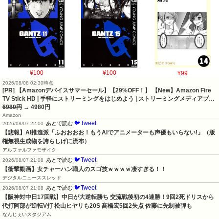
¥100
¥100
¥99
2026/08/08 02:30時点
[PR] 【Amazonデバイスサマーセール】【29%OFF！】 【New】Amazon Fire
TV Stick HD | 手軽にストリーミングをはじめよう | ストリーミングメディアプ…
6980円
→ 4980円
Amazon
🐦Tweet
あとで読む
2026/08/07 22:00
【悲報】AI推進派「ふおおおお！もうAIでアニメーターも声優もいらない!」（版
権無視生成物を誇らしげに流布）
アルファルファモザイク
🐦Tweet
あとで読む
2026/08/07 21:08
【衝撃動画】女チャーハン職人のスゴ技ｗｗｗｗ凄すぎる！！
デジタルニューススレッド
🐦Tweet
あとで読む
2026/08/07 21:08
【阪神対中日17回戦】中日が大逆転勝ち 交流戦後初の4連勝！9回2死ドリスから
代打阿部が逆転V打 松山ヒヤリも20S 髙橋宏5回2失点 佐藤に先制被弾も
なんじぇいスタジアム