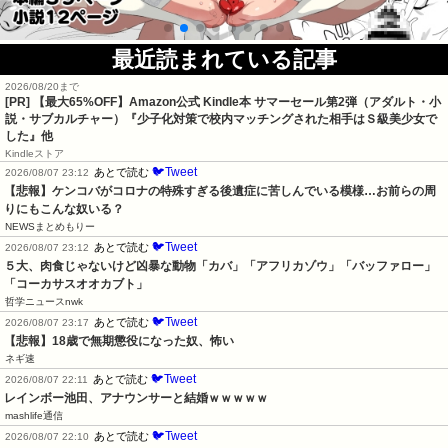
最近読まれている記事
2026/08/20まで
[PR]
【最大65%OFF】Amazon公式 Kindle本 サマーセール第2弾（アダルト・小
説・サブカルチャー）『少子化対策で校内マッチングされた相手はＳ級美少女で
した』他
Kindleストア
🐦Tweet
あとで読む
2026/08/07 23:12
【悲報】ケンコバがコロナの特殊すぎる後遺症に苦しんでいる模様…お前らの周
りにもこんな奴いる？
NEWSまとめもりー
🐦Tweet
あとで読む
2026/08/07 23:12
５大、肉食じゃないけど凶暴な動物「カバ」「アフリカゾウ」「バッファロー」
「コーカサスオオカブト」
哲学ニュースnwk
🐦Tweet
あとで読む
2026/08/07 23:17
【悲報】18歳で無期懲役になった奴、怖い
ネギ速
🐦Tweet
あとで読む
2026/08/07 22:11
レインボー池田、アナウンサーと結婚ｗｗｗｗｗ
mashlife通信
🐦Tweet
あとで読む
2026/08/07 22:10