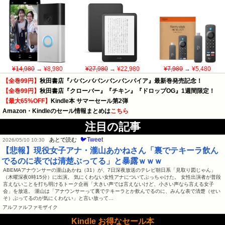
¥14,980
→ ¥8,980
¥27,980
→ ¥22,980
¥7,980
→ ¥5,480
【全巻99円】
秋田書店『ババンババンバンバンパイア』最新巻発売記念！
【全巻99円】
秋田書店『クローバー』『チキン』『ドロップOG』1週間限定！
【最大65%OFF】
Kindle本 サマーセール第2弾
Amazon・Kindleのセール情報まとめは
こちら
注目の記事
🐦Tweet
あとで読む
2026/05/10 10:30
【悲報】現役女子アナ・瀧山あかねさん「裏でテキーラ飲ん
でるのに表では清楚ぶってる」と暴露ｗｗｗ
ABEMAアナウンサーの瀧山あかね（31）が、7日深夜放送のテレビ朝日系「見取り図じゃん」
（木曜深夜0時15分）に出演。 気にくわない女性アナについてぶっちゃけた。 女性出演者が普段
言えないことを打ち明けるトーク企画「大きい声では言えないけど、小さい声なら言える女子
会」を放送。 瀧山は「アナウンサーって裏でテキーラとか飲んでるのに、みんな表で清楚（せい
そ）ぶってるのが気にくわない」と言い放って…
アルファルファモザイク
Kindle お得なセール本