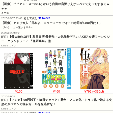
【画像】ビビアン・スー(51)とかいう台湾の宮沢りえがレベチでえっちすぎるｗ
ｗｗ
キニ速
🐦Tweet
あとで読む
2026/08/07 23:00
【画像】アメリカ人「日本よ、ニューヨークではこの寿司が6400円だ！」
【2ch】ニュー速クオリティ
2026/08/09まで
[PR] 【最大50%OFF】秋田書店 最新作・人気作勢ぞろい AKITA令嬢ファンタジ
ー・グランドフェア!『修羅場姫』他
Kindleストア
¥100
¥460
¥792 (+396pt)
2026/08/08
[PR] 【マンガ】99円以下・毎日チェック！周年・アニメ化・ドラマ化で始まる突
然の原作マンガ格安セールを見逃すな！
Kindleストア