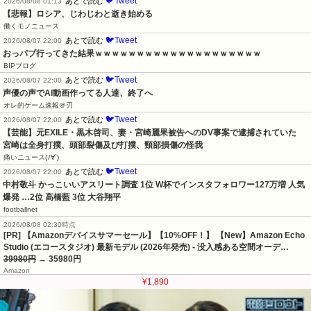
🐦Tweet
あとで読む
2026/08/08 01:13
【悲報】ロシア、じわじわと逝き始める
働くモノニュース
🐦Tweet
あとで読む
2026/08/07 22:00
おっパブ行ってきた結果ｗｗｗｗｗｗｗｗｗｗｗｗｗｗｗｗｗｗｗｗ
BIPブログ
🐦Tweet
あとで読む
2026/08/07 22:00
声優の声でAI動画作ってる人達、終了へ
オレ的ゲーム速報＠刃
🐦Tweet
あとで読む
2026/08/07 22:00
【芸能】元EXILE・黒木啓司、妻・宮崎麗果被告へのDV事案で逮捕されていた　
宮崎は全身打撲、頭部裂傷及び打撲、頸部損傷の怪我
痛いニュース(ﾉ∀`)
🐦Tweet
あとで読む
2026/08/07 22:00
中村敬斗 かっこいいアスリート調査 1位 W杯でインスタフォロワー127万増 人気
爆発 …2位 高橋藍 3位 大谷翔平
footballnet
2026/08/08 02:30時点
[PR] 【Amazonデバイスサマーセール】【10%OFF！】 【New】Amazon Echo
Studio (エコースタジオ) 最新モデル (2026年発売) - 没入感ある空間オーデ…
39980円
→ 35980円
Amazon
¥1,890