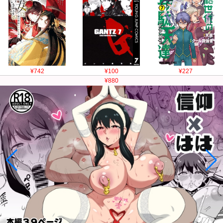
¥742
¥100
¥227
¥880