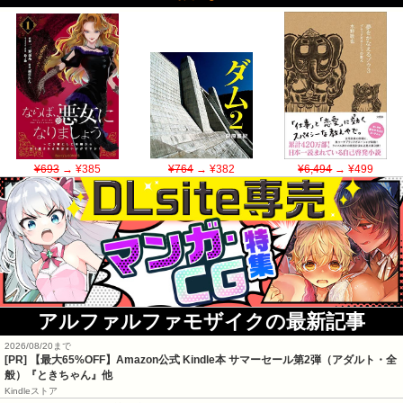
¥693
→ ¥385
¥764
→ ¥382
¥6,494
→ ¥499
アルファルファモザイクの最新記事
2026/08/20まで
[PR]
【最大65%OFF】Amazon公式 Kindle本 サマーセール第2弾（アダルト・全
般）『ときちゃん』他
Kindleストア