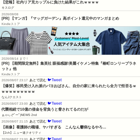
【悲報】社内リア充カップルに負けた結果がこれｗｗｗｗ
キスログ
2026/08/08
[PR] 【マンガ】『マッグガーデン』高ポイント還元中のマンガまとめ
Kindleストア
2026/08/14 まで！
[PR] 【期間限定無料】集英社 眼福感謝!美麗イケメン特集『椿町ロンリープラネ
ット』他
Kindleストア
🐦Tweet
あとで読む
2026/08/07 23:17
【爆笑】移民受け入れ派のパヨおばさん、自分の家に来られたら全力で拒否るｗ
ｗｗｗｗｗｗｗｗｗ
なんJクエスト
🐦Tweet
あとで読む
2026/08/07 23:00
代襲相続で10億の借金を背負うと脅されてるのだが
ぁゃιぃ(*ﾟーﾟ)NEWS 2nd
🐦Tweet
あとで読む
2026/08/07 21:15
【画像】看護師の職場、ヤバすぎる　こんなん鬱病なるやろ…
【2ch】ニュー速クオリティ
🐦Tweet
あとで読む
2026/08/07 23:00