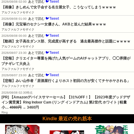
🐦Tweet
あとで読む
2026/08/08 02:00
【画像】きしめんで女子会する名古屋女子、こうなってしまうｗｗｗｗ
アルファルファモザイク
🐦Tweet
あとで読む
2026/08/08 01:00
【画像】元宝塚のセクシー女優さん、AKBと並んだ結果ｗｗｗｗ
アルファルファモザイク
🐦Tweet
あとで読む
2026/08/08 00:00
【動画】女子高生ダンス部、完成度が高すぎる　過去最高傑作と話題にｗｗｗｗ
アルファルファモザイク
🐦Tweet
あとで読む
2026/08/07 23:30
【悲報】クリエイター尊重を掲げた人気ゲームのAIチャットアプリ、◯◯界隈が
ブチギレて大炎上
アルファルファモザイク
🐦Tweet
あとで読む
2026/08/07 23:00
【悲報】みい山作者「居酒屋行くよりホスト初回の方が安くてチヤホヤされる」
アルファルファモザイク
2026/08/08 02:30時点
[PR] 【Amazonデバイスサマーセール】【31%OFF！】 【2023年度グッドデザ
イン賞受賞】Ring Indoor Cam (リング インドアカム) 第2世代 ホワイト | 軽量
小…
4980円
→ 3460円
Ring
Kindle 最近の売れ筋本