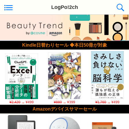
LogPo!2ch
Kindle日替わりセール ◆本日50冊が対象
¥2,420
→ ¥499
¥880
→ ¥399
¥1,760
→ ¥499
Amazonデバイスサマーセール