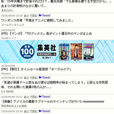
私「15年共働きで貯金それだけ？」義兄夫婦「でも新築を建てる予定だから」→
あまりの計画性のなさに驚いて…
鬼女はみた
🐦Tweet
あとで読む
2026/08/08 19:39
ワンダンス作者「手描きアニメに挑戦してみました」
ゴールデンタイムズ
2026/08/08
[PR] 【マンガ】『TOブックス』高ポイント還元中のマンガまとめ
Kindleストア
2026/08/08
[PR] 【割引】タイムセール監視所『オーラルケア』
Amazon
🐦Tweet
あとで読む
2026/08/08 19:39
「私達が原爆ドーム前をあけ渡せば核戦争が始まってしまう」と訴える市民団
体、それを聞いた被爆3世の人が……
U-1 NEWS
🐦Tweet
あとで読む
2026/08/08 18:37
【画像】アメリカの最新ラブドールのラインナップがヤバいwwwwwwwww
異世界転生まとめ速報
🐦Tweet
あとで読む
2026/08/08 18:36