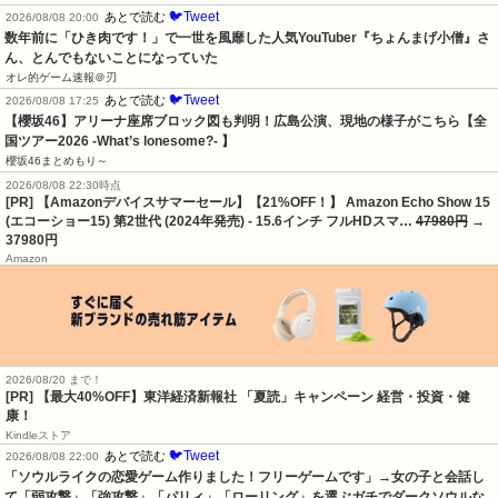
🐦Tweet
あとで読む
2026/08/08 20:00
数年前に「ひき肉です！」で一世を風靡した人気YouTuber『ちょんまげ小僧』さ
ん、とんでもないことになっていた
オレ的ゲーム速報＠刃
🐦Tweet
あとで読む
2026/08/08 17:25
【櫻坂46】アリーナ座席ブロック図も判明！広島公演、現地の様子がこちら【全
国ツアー2026 -What’s lonesome?- 】
櫻坂46まとめもり～
2026/08/08 22:30時点
[PR] 【Amazonデバイスサマーセール】【21%OFF！】 Amazon Echo Show 15
(エコーショー15) 第2世代 (2024年発売) - 15.6インチ フルHDスマ…
47980円
→
37980円
Amazon
2026/08/20 まで！
[PR]
【最大40%OFF】東洋経済新報社 「夏読」キャンペーン 経営・投資・健
康！
Kindleストア
🐦Tweet
あとで読む
2026/08/08 22:00
「ソウルライクの恋愛ゲーム作りました！フリーゲームです」→女の子と会話し
て「弱攻撃」「強攻撃」「パリィ」「ローリング」を選ぶガチでダークソウルな