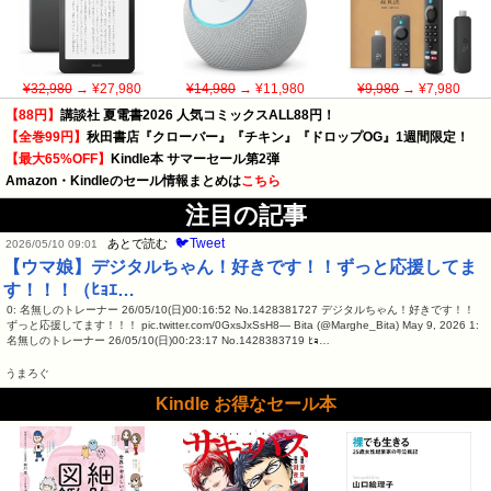
¥32,980
→ ¥27,980
¥14,980
→ ¥11,980
¥9,980
→ ¥7,980
【88円】
講談社 夏電書2026 人気コミックスALL88円！
【全巻99円】
秋田書店『クローバー』『チキン』『ドロップOG』1週間限定！
【最大65%OFF】
Kindle本 サマーセール第2弾
Amazon・Kindleのセール情報まとめは
こちら
注目の記事
🐦Tweet
あとで読む
2026/05/10 09:01
【ウマ娘】デジタルちゃん！好きです！！ずっと応援してま
す！！！（ﾋｮｴ…
0: 名無しのトレーナー 26/05/10(日)00:16:52 No.1428381727 デジタルちゃん！好きです！！
ずっと応援してます！！！ pic.twitter.com/0GxsJxSsH8— Bita (@Marghe_Bita) May 9, 2026 1:
名無しのトレーナー 26/05/10(日)00:23:17 No.1428383719 ﾋｮ…
うまろぐ
Kindle お得なセール本