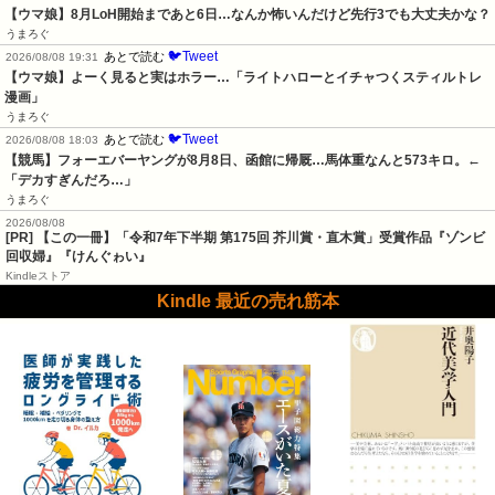
【ウマ娘】8月LoH開始まであと6日…なんか怖いんだけど先行3でも大丈夫かな？
うまろぐ
🐦Tweet
あとで読む
2026/08/08 19:31
【ウマ娘】よーく見ると実はホラー…「ライトハローとイチャつくスティルトレ
漫画」
うまろぐ
🐦Tweet
あとで読む
2026/08/08 18:03
【競馬】フォーエバーヤングが8月8日、函館に帰厩…馬体重なんと573キロ。←
「デカすぎんだろ…」
うまろぐ
2026/08/08
[PR] 【この一冊】「令和7年下半期 第175回 芥川賞・直木賞」受賞作品『ゾンビ
回収婦』『けんぐゎい』
Kindleストア
Kindle 最近の売れ筋本