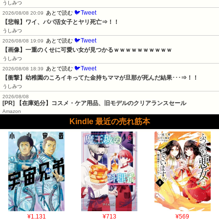
うしみつ
🐦Tweet
あとで読む
2026/08/08 20:09
【悲報】ワイ、パパ活女子とヤリ死亡⇒！！
うしみつ
🐦Tweet
あとで読む
2026/08/08 19:09
【画像】一重のくせに可愛い女が見つかるｗｗｗｗｗｗｗｗｗｗ
うしみつ
🐦Tweet
あとで読む
2026/08/08 18:39
【衝撃】幼稚園のころイキってた金持ちママが旦那が死んだ結果･･･⇒！！
うしみつ
2026/08/08
[PR] 【在庫処分】コスメ・ケア用品、旧モデルのクリアランスセール
Amazon
Kindle 最近の売れ筋本
¥1,131
¥713
¥569