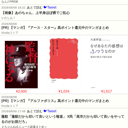
なんJ PRIDE
🐦Tweet
あとで読む
2026/08/08 18:32
【画像】あのちゃん、上半身ほぼ裸でご乱心
いたしん！
2026/08/08
[PR] 【マンガ】『アース・スター』高ポイント還元中のマンガまとめ
Kindleストア
¥2,000
¥1,034
¥1,617
2026/08/08
[PR] 【マンガ】『アルファポリス』高ポイント還元中のマンガまとめ
Kindleストア
🐦Tweet
あとで読む
2026/08/08 17:49
蓮舫「蓮舫だから叩いて良いという報道」 X民「高市だから叩いて良いをやって
るのがお前だろ」
２ちゃんねるニュース超速まとめ＋