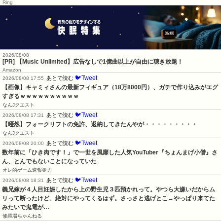
Ring
2026/08/08
[PR] 【Music Unlimited】広告なしで1億曲以上が自由に聴き放題！
Amazon
🐦Tweet
あとで読む
2026/08/08 17:55
【画像】キャミィさんの最新フィギュア（18万8000円）、ガチで作り込みがエグ
すぎるｗｗｗｗｗｗｗｗｗｗ
なんJクエスト
🐦Tweet
あとで読む
2026/08/08 17:31
【唖然】フォークリフトの免許、返納してきたんやが・・・・・・・・・
なんJクエスト
🐦Tweet
あとで読む
2026/08/08 20:00
数年前に「ひき肉です！」で一世を風靡した人気YouTuber『ちょんまげ小僧』さ
ん、とんでもないことになっていた
オレ的ゲーム速報＠刃
🐦Tweet
あとで読む
2026/08/08 18:31
義兄嫁が４人目妊娠したから上の野生児３匹預かれって。やつら大嫌いだからム
リって断ったけど、絶対にやってくるはず。さっさと逃げとこ→やっぱり来てた
みたいで鬼電が…
修羅場ちゃんねる