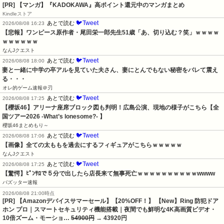
[PR] 【マンガ】『KADOKAWA』高ポイント還元中のマンガまとめ
Kindleストア
🐦Tweet
あとで読む
2026/08/08 16:23
【悲報】ワンピース原作者・尾田栄一郎先生51歳「あ、切り込む？笑」ｗｗｗｗ
ｗｗｗｗｗｗ
なんJクエスト
🐦Tweet
あとで読む
2026/08/08 18:00
妻と一緒に中学の卒アルを見ていた夫さん、妻にとんでもない秘密をバレて震え
る・・・
オレ的ゲーム速報＠刃
🐦Tweet
あとで読む
2026/08/08 17:25
【櫻坂46】アリーナ座席ブロック図も判明！広島公演、現地の様子がこちら【全
国ツアー2026 -What’s lonesome?- 】
櫻坂46まとめもり～
🐦Tweet
あとで読む
2026/08/08 17:06
【画像】全ての太ももを過去にするフィギュアがこちらｗｗｗｗｗ
なんJクエスト
🐦Tweet
あとで読む
2026/08/08 17:25
【驚愕】ﾋﾟﾝｻﾛで５分で出したら店長来て無事死亡ｗｗｗｗｗｗｗｗｗｗwwww
バズッター速報
2026/08/08 21:00時点
[PR] 【Amazonデバイスサマーセール】【20%OFF！】 【New】Ring 防犯ドア
ホン プロ｜スマートセキュリティ機能搭載｜夜間でも鮮明な4K高画質ビデオ・
10倍ズーム・モーショ…
54900円
→ 43920円