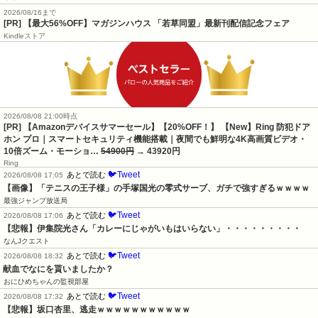
2026/08/16まで
[PR] 【最大56%OFF】マガジンハウス 「若草同盟」最新刊配信記念フェア
Kindleストア
2026/08/08 21:00時点
[PR] 【Amazonデバイスサマーセール】【20%OFF！】 【New】Ring 防犯ドア
ホン プロ｜スマートセキュリティ機能搭載｜夜間でも鮮明な4K高画質ビデオ・
10倍ズーム・モーショ…
54900円
→ 43920円
Ring
🐦Tweet
あとで読む
2026/08/08 17:05
【画像】「テニスの王子様」の手塚国光の零式サーブ、ガチで強すぎるｗｗｗｗ
最強ジャンプ放送局
🐦Tweet
あとで読む
2026/08/08 17:06
【悲報】伊集院光さん「カレーにじゃがいもはいらない」・・・・・・・・・
なんJクエスト
🐦Tweet
あとで読む
2026/08/08 18:32
献血でなにを貰いましたか？
おにひめちゃんの監視部屋
🐦Tweet
あとで読む
2026/08/08 17:32
【悲報】坂口杏里、逃走ｗｗｗｗｗｗｗｗｗｗｗ