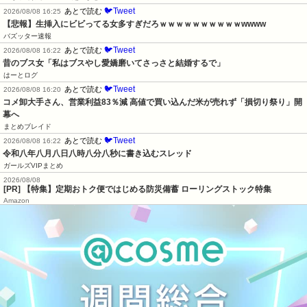
🐦Tweet
あとで読む
2026/08/08 16:25
【悲報】生挿入にビビってる女多すぎだろｗｗｗｗｗｗｗｗｗｗwwww
バズッター速報
🐦Tweet
あとで読む
2026/08/08 16:22
昔のブス女「私はブスやし愛嬌磨いてさっさと結婚するで」
はーとログ
🐦Tweet
あとで読む
2026/08/08 16:20
コメ卸大手さん、営業利益83％減 高値で買い込んだ米が売れず「損切り祭り」開
幕へ
まとめブレイド
🐦Tweet
あとで読む
2026/08/08 16:22
令和八年八月八日八時八分八秒に書き込むスレッド
ガールズVIPまとめ
2026/08/08
[PR] 【特集】定期おトク便ではじめる防災備蓄 ローリングストック特集
Amazon