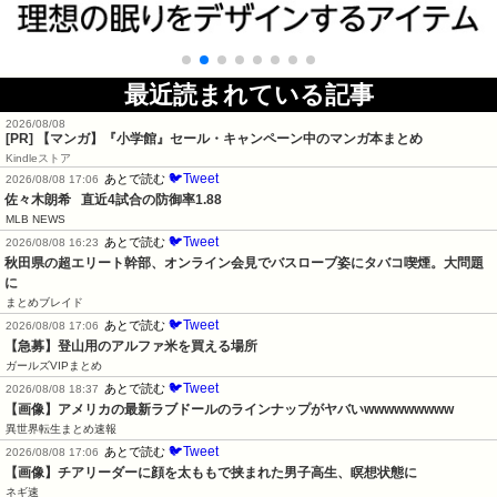
最近読まれている記事
2026/08/08
[PR] 【マンガ】『小学館』セール・キャンペーン中のマンガ本まとめ
Kindleストア
🐦Tweet
あとで読む
2026/08/08 17:06
佐々木朗希   直近4試合の防御率1.88
MLB NEWS
🐦Tweet
あとで読む
2026/08/08 16:23
秋田県の超エリート幹部、オンライン会見でバスローブ姿にタバコ喫煙。大問題
に
まとめブレイド
🐦Tweet
あとで読む
2026/08/08 17:06
【急募】登山用のアルファ米を買える場所
ガールズVIPまとめ
🐦Tweet
あとで読む
2026/08/08 18:37
【画像】アメリカの最新ラブドールのラインナップがヤバいwwwwwwwww
異世界転生まとめ速報
🐦Tweet
あとで読む
2026/08/08 17:06
【画像】チアリーダーに顔を太ももで挟まれた男子高生、瞑想状態に
ネギ速