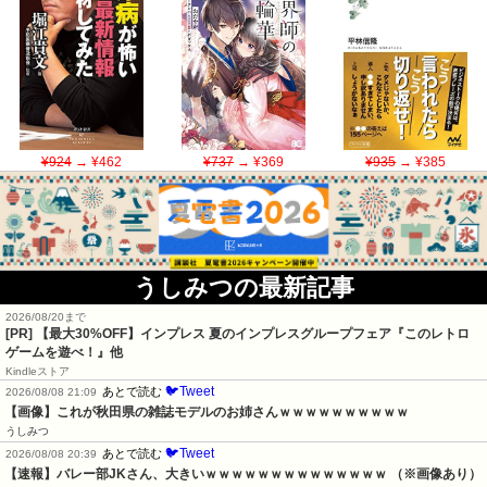
¥924
→ ¥462
¥737
→ ¥369
¥935
→ ¥385
うしみつの最新記事
2026/08/20まで
[PR]
【最大30%OFF】インプレス 夏のインプレスグループフェア『このレトロ
ゲームを遊べ！』他
Kindleストア
🐦Tweet
あとで読む
2026/08/08 21:09
【画像】これが秋田県の雑誌モデルのお姉さんｗｗｗｗｗｗｗｗｗｗ
うしみつ
🐦Tweet
あとで読む
2026/08/08 20:39
【速報】バレー部JKさん、大きいｗｗｗｗｗｗｗｗｗｗｗｗｗｗ （※画像あり）