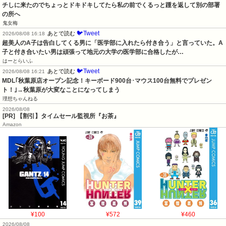
チしに来たのでちょっとドキドキしてたら私の前でくるっと踵を返して別の部署
の所へ
鬼女梅
🐦Tweet
あとで読む
2026/08/08 16:18
超美人のA子は告白してくる男に「医学部に入れたら付き合う」と言っていた。A
子と付き合いたい男は頑張って地元の大学の医学部に合格したが…
はーとらいふ
🐦Tweet
あとで読む
2026/08/08 16:21
MDL｢秋葉原店オープン記念！キーボード900台･マウス100台無料でプレゼン
ト！｣→秋葉原が大変なことになってしまう
理想ちゃんねる
2026/08/08
[PR] 【割引】タイムセール監視所『お茶』
Amazon
¥100
¥572
¥460
2026/08/08