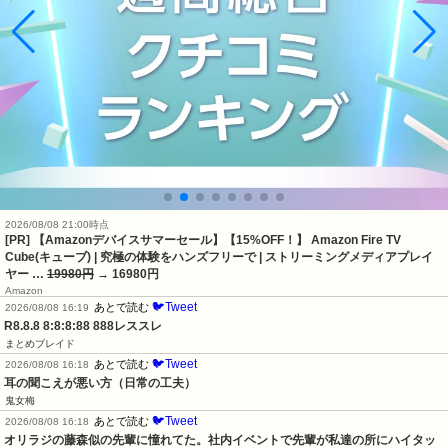
2026/08/08 21:00時点
[PR] 【Amazonデバイスサマーセール】【15%OFF！】 Amazon Fire TV
Cube(キューブ) | 究極の体験をハンズフリーで | ストリーミングメディアプレイ
ヤー …
19980円
→ 16980円
Amazon
🐦Tweet
あとで読む
2026/08/08 16:19
R8.8.8 8:8:8:88 888レススレ
まとめブレイド
🐦Tweet
あとで読む
2026/08/08 16:18
耳の聞こえが悪い方（日常の工夫）
鬼女梅
🐦Tweet
あとで読む
2026/08/08 16:18
オリラジの藤森似の先輩に憧れてた。社内イベントで先輩が私達の所にハイタッ