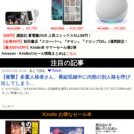
¥12,980
→ ¥8,790
¥42,980
→ ¥34,980
¥7,480
→ ¥5,980
【88円】
講談社 夏電書2026 人気コミックスALL88円！
【全巻99円】
秋田書店『クローバー』『チキン』『ドロップOG』1週間限定！
【最大65%OFF】
Kindle本 サマーセール第2弾
Amazon・Kindleのセール情報まとめは
こちら
注目の記事
🐦Tweet
あとで読む
2026/07/08 16:39
【衝撃】多重人格者さん、番組収録中に内部の別人格を呼び
出してしまう…
1: かさのぼん ◇KASANVON2d.x (旧都衛生都市) 2026/07/02(木) 02:38:05.727 ID:C72WPzs90
すごい映像だなこれ…
うしみつ
Kindle お得なセール本