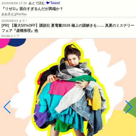
🐦Tweet
あとで読む
2026/08/08 17:30
『リゼロ』面白すぎるんだが異端か？
ああ言えばForYou
2026/08/13 まで！
[PR] 【最大50%OFF】講談社 夏電書2026 極上の謎解きを…… 真夏のミステリー
フェア『虚構推理』他
Kindleストア