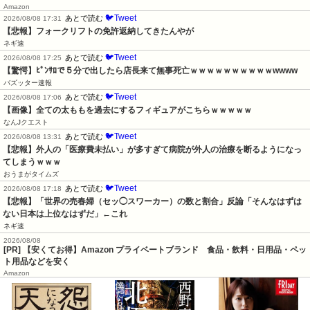
Amazon
🐦Tweet
あとで読む
2026/08/08 17:31
【悲報】フォークリフトの免許返納してきたんやが
ネギ速
🐦Tweet
あとで読む
2026/08/08 17:25
【驚愕】ﾋﾟﾝｻﾛで５分で出したら店長来て無事死亡ｗｗｗｗｗｗｗｗｗｗwwww
バズッター速報
🐦Tweet
あとで読む
2026/08/08 17:06
【画像】全ての太ももを過去にするフィギュアがこちらｗｗｗｗｗ
なんJクエスト
🐦Tweet
あとで読む
2026/08/08 13:31
【悲報】外人の「医療費未払い」が多すぎて病院が外人の治療を断るようになっ
てしまうｗｗｗ
おうまがタイムズ
🐦Tweet
あとで読む
2026/08/08 17:18
【悲報】「世界の売春婦（セッ◯スワーカー）の数と割合」反論「そんなはずは
ない日本は上位なはずだ」←これ
ネギ速
2026/08/08
[PR] 【安くてお得】Amazon プライベートブランド 食品・飲料・日用品・ペッ
ト用品などを安く
Amazon