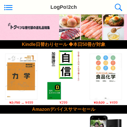
LogPo!2ch
Kindle日替わりセール ◆本日50冊が対象
¥2,750
→ ¥499
¥299
¥3,520
→ ¥499
Amazonデバイスサマーセール