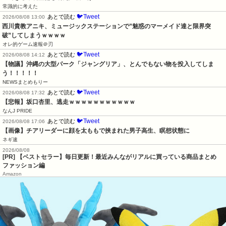
常識的に考えた
🐦Tweet
あとで読む
2026/08/08 13:00
西川貴教アニキ、ミュージックステーションで”魅惑のマーメイド達と限界突
破”してしまうｗｗｗｗ
オレ的ゲーム速報＠刃
🐦Tweet
あとで読む
2026/08/08 14:12
【物議】沖縄の大型パーク「ジャングリア」、とんでもない物を投入してしま
う！！！！！
NEWSまとめもりー
🐦Tweet
あとで読む
2026/08/08 17:32
【悲報】坂口杏里、逃走ｗｗｗｗｗｗｗｗｗｗｗ
なんJ PRIDE
🐦Tweet
あとで読む
2026/08/08 17:06
【画像】チアリーダーに顔を太ももで挟まれた男子高生、瞑想状態に
ネギ速
2026/08/08
[PR] 【ベストセラー】毎日更新！最近みんながリアルに買っている商品まとめ
ファッション編
Amazon