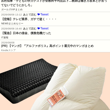
吉村知事「子どもの学力テストが全教科平均点以下…教師は働き方改革とか言っ
てないでどうにかしろ」
ガールズVIPまとめ
🐦Tweet
あとで読む
2026/08/08 13:12
【悲報】テレビ業界、ガチで逝く・・・・
NEWSまとめもりー
🐦Tweet
あとで読む
2026/08/08 16:40
【緊急】日本の借金、債務危機だった
IT速報
2026/08/08
[PR] 【マンガ】『アルファポリス』高ポイント還元中のマンガまとめ
Kindleストア