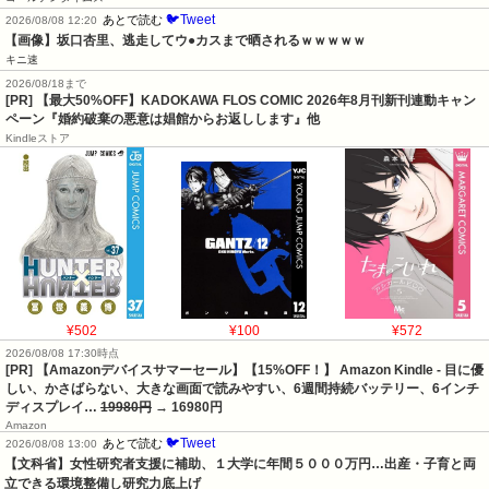
🐦Tweet
あとで読む
2026/08/08 12:20
【画像】坂口杏里、逃走してウ●カスまで晒されるｗｗｗｗｗ
キニ速
2026/08/18まで
[PR] 【最大50%OFF】KADOKAWA FLOS COMIC 2026年8月刊新刊連動キャン
ペーン『婚約破棄の悪意は娼館からお返しします』他
Kindleストア
¥502
¥100
¥572
2026/08/08 17:30時点
[PR] 【Amazonデバイスサマーセール】【15%OFF！】 Amazon Kindle - 目に優
しい、かさばらない、大きな画面で読みやすい、6週間持続バッテリー、6インチ
ディスプレイ…
19980円
→ 16980円
Amazon
🐦Tweet
あとで読む
2026/08/08 13:00
【文科省】女性研究者支援に補助、１大学に年間５０００万円…出産・子育と両
立できる環境整備し研究力底上げ