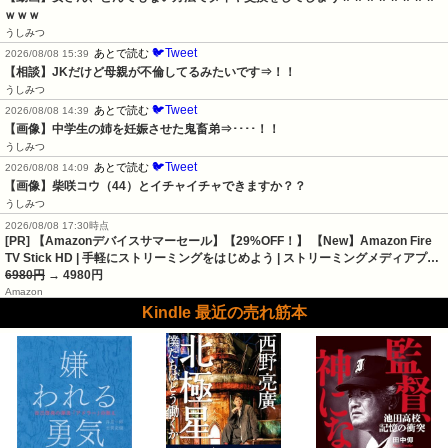
ｗｗｗ
うしみつ
🐦Tweet
あとで読む
2026/08/08 15:39
【相談】JKだけど母親が不倫してるみたいです⇒！！
うしみつ
🐦Tweet
あとで読む
2026/08/08 14:39
【画像】中学生の姉を妊娠させた鬼畜弟⇒････！！
うしみつ
🐦Tweet
あとで読む
2026/08/08 14:09
【画像】柴咲コウ（44）とイチャイチャできますか？？
うしみつ
2026/08/08 17:30時点
[PR] 【Amazonデバイスサマーセール】【29%OFF！】 【New】Amazon Fire
TV Stick HD | 手軽にストリーミングをはじめよう | ストリーミングメディアプ…
6980円
→ 4980円
Amazon
Kindle 最近の売れ筋本