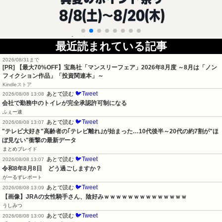
最近読まれている記事
2026/08/31まで
[PR] 【最大70%OFF】宝島社「マンスリーフェア」2026年8月度 ～8月は「ノン
フィクション作品」「投資関連本」～
Kindleストア
🐦Tweet
あとで読む
2026/08/08 13:08
会社で勤務中のトイレが完全承認許可制になる
ふぇー速
🐦Tweet
あとで読む
2026/08/08 13:07
"テレビ大好き"高齢者の｢テレビ離れ｣が始まった…10代後半～20代の約7割が"ほ
ぼ見ない"衝撃の最新データ
まとめブレイド
🐦Tweet
あとで読む
2026/08/08 13:07
令和8年8月8日　どう過ごしますか？
がーるずレポート
🐦Tweet
あとで読む
2026/08/08 13:09
【画像】JRAの女性騎手さん、陰好みｗｗｗｗｗｗｗｗｗｗｗｗｗｗ
うしみつ
🐦Tweet
あとで読む
2026/08/08 13:00