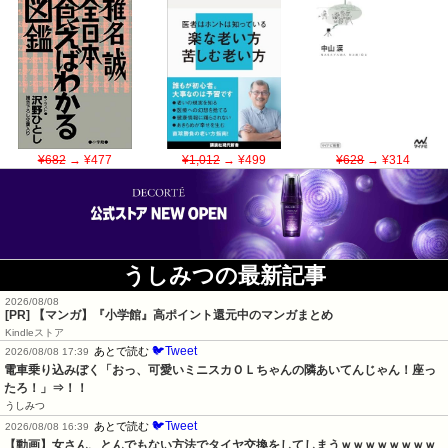
¥682
→ ¥477
¥1,012
→ ¥499
¥628
→ ¥314
うしみつの最新記事
2026/08/08
[PR] 【マンガ】『小学館』高ポイント還元中のマンガまとめ
Kindleストア
🐦Tweet
あとで読む
2026/08/08 17:39
電車乗り込みぼく「おっ、可愛いミニスカＯＬちゃんの隣あいてんじゃん！座っ
たろ！」⇒！！
うしみつ
🐦Tweet
あとで読む
2026/08/08 16:39
【動画】女さん、とんでもない方法でタイヤ交換をしてしまうｗｗｗｗｗｗｗｗ