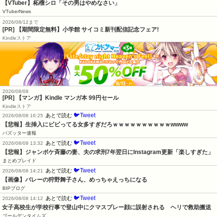
【VTuber】柘榴シロ「その男はやめなさい」
VTuberNews
2026/08/12まで
[PR] 【期間限定無料】小学館 サイコミ新刊配信記念フェア!
Kindleストア
2026/08/08
[PR] 【マンガ】Kindle マンガ本 99円セール
Kindleストア
🐦Tweet
あとで読む
2026/08/08 16:25
【悲報】生挿入にビビってる女多すぎだろｗｗｗｗｗｗｗｗｗｗwwww
バズッター速報
🐦Tweet
あとで読む
2026/08/08 13:32
【悲報】ジャンポケ斉藤の妻、夫の求刑7年翌日にInstagram更新「楽しすぎた」
まとめブレイド
🐦Tweet
あとで読む
2026/08/08 14:21
【画像】バレーの狩野舞子さん、めっちゃえっちになる
BIPブログ
🐦Tweet
あとで読む
2026/08/08 14:12
女子高校生が学校行事で登山中にクマスプレー顔に誤射される　ヘリで救助搬送
ゴールデンタイムズ