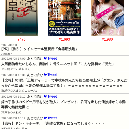
¥476
¥1,693
¥1,980
2026/08/08
[PR] 【割引】タイムセール監視所『食器用洗剤』
Amazon
🐦Tweet
あとで読む
2026/08/08 17:00
人気配信者たいじさん、配信中に号泣…ネット民「こんな姿初めて見た」
オレ的ゲーム速報＠刃
🐦Tweet
あとで読む
2026/08/08 16:38
【悲報】ﾈｯﾄ民「正規ディーラーで車検を頼んだら担当整備士が「グエン」さんだ
ったから次回から別の整備工場にする！」 ｗｗｗｗｗｗｗｗｗｗｗｗｗｗｗｗ
政経ワロスまとめニュース♪
🐦Tweet
あとで読む
2026/08/08 16:12
嫁の手作りのベビー用品を父が他人にプレゼント。許可を出した俺は嫁から非難
轟轟で離婚危機に...
浮気ちゃんねる
🐦Tweet
あとで読む
2026/08/08 16:12
【悲報】ドン・キホーテ、『悲惨な状態』になってしまう・・・・
NEWSまとめもりー