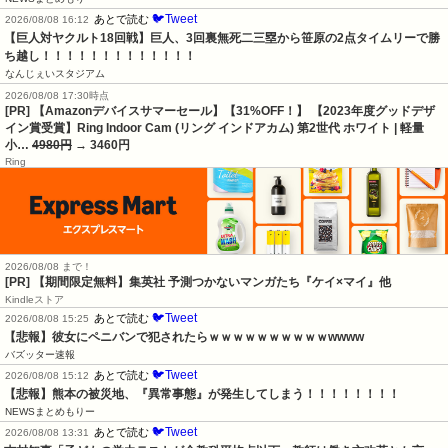
🐦Tweet
あとで読む
2026/08/08 16:12
【巨人対ヤクルト18回戦】巨人、3回裏無死二三塁から笹原の2点タイムリーで勝
ち越し！！！！！！！！！！！！！
なんじぇいスタジアム
2026/08/08 17:30時点
[PR] 【Amazonデバイスサマーセール】【31%OFF！】 【2023年度グッドデザ
イン賞受賞】Ring Indoor Cam (リング インドアカム) 第2世代 ホワイト | 軽量
小…
4980円
→ 3460円
Ring
2026/08/08 まで！
[PR] 【期間限定無料】集英社 予測つかないマンガたち『ケイ×マイ』他
Kindleストア
🐦Tweet
あとで読む
2026/08/08 15:25
【悲報】彼女にペニバンで犯されたらｗｗｗｗｗｗｗｗｗｗwwww
バズッター速報
🐦Tweet
あとで読む
2026/08/08 15:12
【悲報】熊本の被災地、『異常事態』が発生してしまう！！！！！！！！
NEWSまとめもりー
🐦Tweet
あとで読む
2026/08/08 13:31