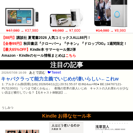
¥47,980
→ ¥37,980
¥8,980
→ ¥7,600
¥14,980
→ ¥8,980
【88円】
講談社 夏電書2026 人気コミックスALL88円！
【全巻99円】
秋田書店『クローバー』『チキン』『ドロップOG』1週間限定！
【最大65%OFF】
Kindle本 サマーセール第2弾
Amazon・Kindleのセール情報まとめは
こちら
注目の記事
🐦Tweet
あとで読む
2026/07/08 16:09
キャバクラって能力主義でいじめが凄いらしい←これw
1: アルタイル(秋田県) [US] 2026/04/11(土) 20:51:55.07 ID:lN14uu+R0● BE:194767121-
PLT(13001) 「いつまで続くかねぇ」 夜職の世界の新人いじめ キャストの入れ替わりが少な
い店ほど横行している？【元キャスト体験談】…
うしみつ
Kindle お得なセール本