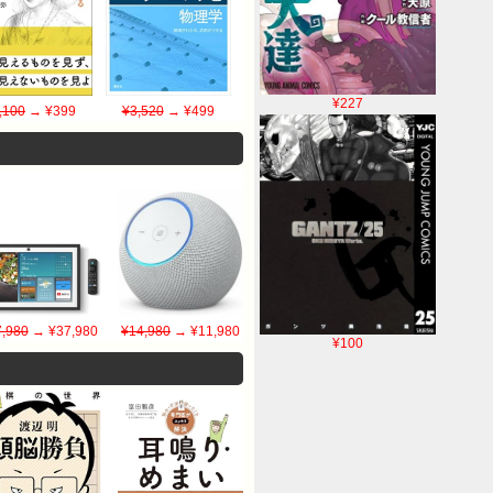
¥227
,100
→ ¥399
¥3,520
→ ¥499
,980
→ ¥37,980
¥14,980
→ ¥11,980
¥100