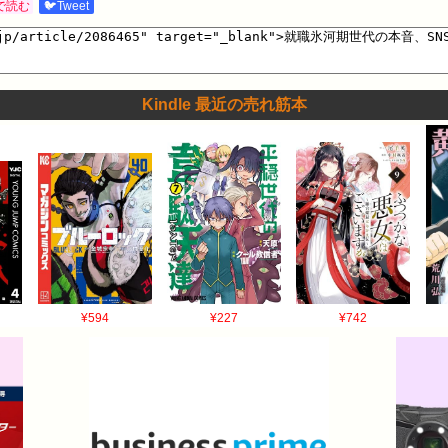
で読む
🐦Tweet
Kindle 最近の売れ筋本
¥594
¥227
¥742