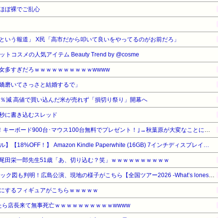
ほぼ裸でご乱心
という報道」 X民「高市だから叩いて良いをやってるのがお前だろ」
コスメの人気アイテム Beauty Trend by @cosme
女多すぎだろｗｗｗｗｗｗｗｗｗｗwwww
嬌磨いてさっさと結婚するで」
3％減 高値で買い込んだ米が売れず「損切り祭り」開幕へ
秒に書き込むスレッド
MDL｢秋葉原店オープン記念！キーボード900台･マウス100台無料でプレゼント！｣→秋葉原が大変なことになってしまう
【Amazonデバイスサマーセール】【18%OFF！】 Amazon Kindle Paperwhite (16GB) 7インチディスプレイ、色調調節ライト、12週間持続バッテリー、広告なし、ブラック
尾田栄一郎先生51歳「あ、切り込む？笑」ｗｗｗｗｗｗｗｗｗｗ
【櫻坂46】アリーナ座席ブロック図も判明！広島公演、現地の様子がこちら【全国ツアー2026 -What’s lonesome?- 】
にするフィギュアがこちらｗｗｗｗｗ
したら店長来て無事死亡ｗｗｗｗｗｗｗｗｗｗwwww