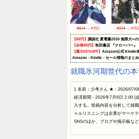
¥814
→ ¥352
¥924
→ ¥35
【88円】
講談社 夏電書2026 無限大∞
【全巻99円】
秋田書店 『クローバー』
【最大65%OFF】
Amazon公式 Kind
Amazon・Kindle・セール情報のまと
就職氷河期世代の本
1 名前：少考さん ★：2026/07/0
経済新聞 - 2026年7月8日 
入する。投稿内容を分析して就職
ャルリスニングは企業がマーケテ
SNSのほか、ブログや掲示板などネ