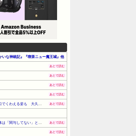
』『ゆかいな神統記』『喫茶ニュー魔王城』他
あとで読む
あとで読む
あとで読む
あとで読む
【うさぎおいしい】「ウサギの島」生態系に異変、観光客「過剰な餌やり」で増えた思わぬ「敵」…ウサギ襲い口でくわえる姿も 大久野島
あとで読む
【琵琶湖三市同時花火大会】花火大会は本当に開催されるのか…ＨＰで観覧券販売も消防への申請なし、３自治体は「関与してない」と声明
あとで読む
あとで読む