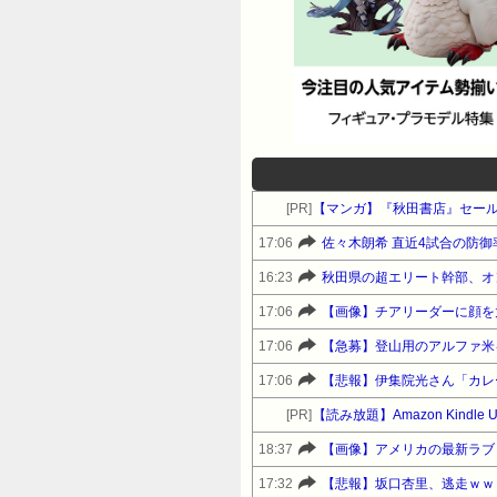
[PR]
【マンガ】『秋田書店』セー
17:06
佐々木朗希 直近4試合の防御率
16:23
秋田県の超エリート幹部、オ
17:06
【画像】チアリーダーに顔を
17:06
【急募】登山用のアルファ米
17:06
【悲報】伊集院光さん「カレ
[PR]
【読み放題】Amazon Kindl
18:37
【画像】アメリカの最新ラブド
17:32
【悲報】坂口杏里、逃走ｗｗ