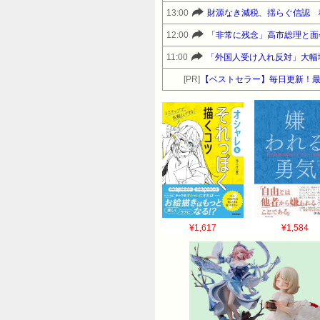
13:00
財源なき減税、揺らぐ信認 
12:00
「非常に残念」高市総理と面
11:00
「外国人受け入れ反対」大幅
[PR]
【ベストセラー】毎日更新！
¥1,617
¥1,584