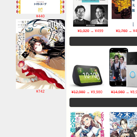
¥440
¥1,320
→ ¥499
¥1,760
→ ¥4
¥742
¥12,980
→ ¥9,980
¥14,980
→ ¥8,