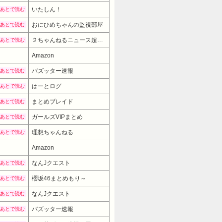
いたしん！
あとで読む
おにひめちゃんの監視部屋
あとで読む
２ちゃんねるニュース超速まとめ＋
あとで読む
Amazon
バズッター速報
あとで読む
はーとログ
あとで読む
まとめブレイド
あとで読む
ガールズVIPまとめ
あとで読む
理想ちゃんねる
あとで読む
Amazon
27980円
→ 22980円 
なんJクエスト
あとで読む
櫻坂46まとめもり～
あとで読む
なんJクエスト
あとで読む
バズッター速報
あとで読む