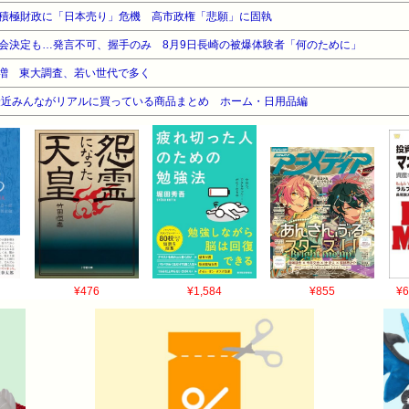
積極財政に「日本売り」危機 高市政権「悲願」に固執
会決定も…発言不可、握手のみ 8月9日長崎の被爆体験者「何のために」
増 東大調査、若い世代で多く
最近みんながリアルに買っている商品まとめ ホーム・日用品編
¥476
¥1,584
¥855
¥6