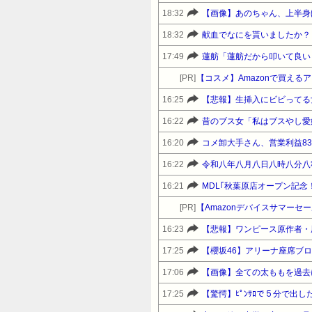
18:32
【画像】あのちゃん、上半身
18:32
献血でなにを貰いましたか？
17:49
蓮舫「蓮舫だから叩いて良い
[PR]
【コスメ】Amazonで買えるアット
16:25
【悲報】生挿入にビビってる
16:22
昔のブス女「私はブスやし愛
16:20
コメ卸大手さん、営業利益8
16:22
令和八年八月八日八時八分八
16:21
[PR]
16:23
【悲報】ワンピース原作者・
17:25
17:06
【画像】全ての太ももを過去
17:25
【驚愕】ﾋﾟﾝｻﾛで５分で出