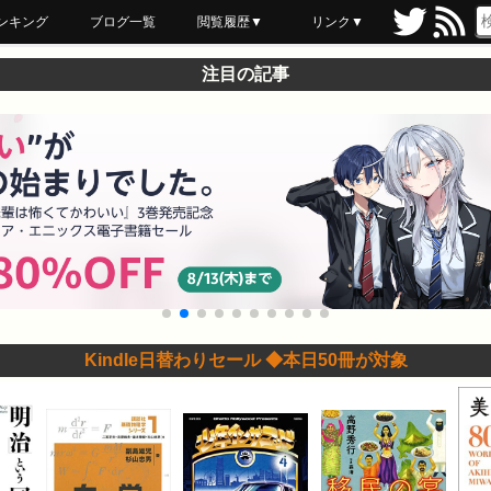
ンキング
ブログ一覧
閲覧履歴▼
リンク▼
ブックマーク
最近読んだ
あとで読む
ネットスーパー
飲食店舗用品
セール情報
注目の記事
Kindle日替わりセール ◆本日50冊が対象