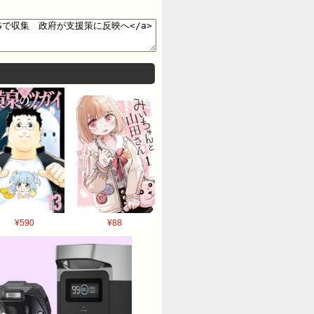
¥590
¥88