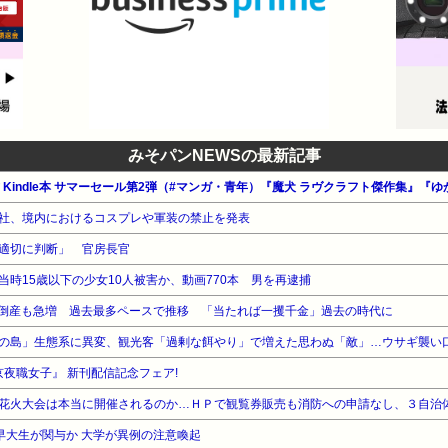
みそパンNEWSの最新記事
n公式 Kindle本 サマーセール第2弾（#マンガ・青年）『魔犬 ラヴクラフト傑作集
社、境内におけるコスプレや軍装の禁止を発表
適切に判断」 官房長官
時15歳以下の少女10人被害か、動画770本 男を再逮捕
ム、倒産も急増 過去最多ペースで推移 「当たれば一攫千金」過去の時代に
夜職女子』 新刊配信記念フェア!
早大生が関与か 大学が異例の注意喚起