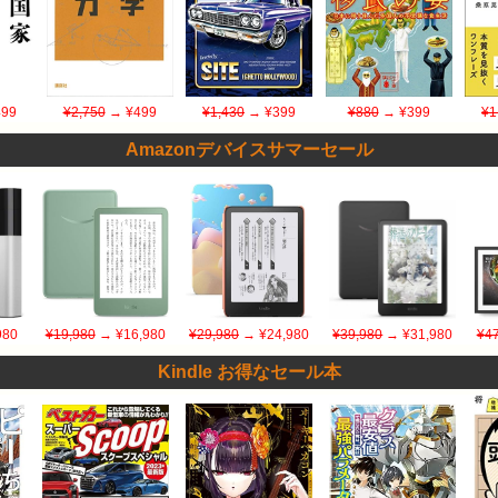
99
¥2,750
→ ¥499
¥1,430
→ ¥399
¥880
→ ¥399
¥1
Amazonデバイスサマーセール
980
¥19,980
→ ¥16,980
¥29,980
→ ¥24,980
¥39,980
→ ¥31,980
¥47
Kindle お得なセール本