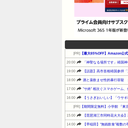
[PR]
【最大65%OFF】Amazo
20:00
「神聖なる場所です」靖国神
19:00
【話題】高市首相靖国参拝「
18:00
酒と薬飲ませ性的暴行容疑 当
17:00
”サ終” 相次ぐスマホゲー
16:00
[PR]
【期間限定無料】小学館 『東京
15:00
14:00
【早稲田】“無銭飲食”複数の