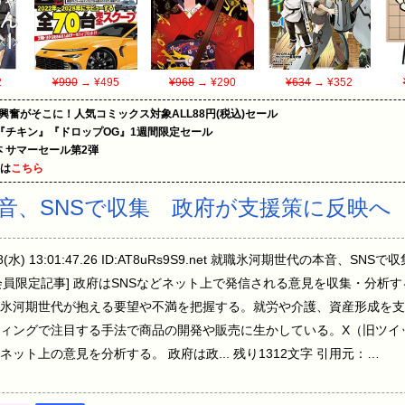
2
¥990
→ ¥495
¥968
→ ¥290
¥634
→ ¥352
の興奮がそこに！人気コミックス対象ALL88円(税込)セール
『チキン』『ドロップOG』1週間限定セール
le本 サマーセール第2弾
めは
こちら
音、SNSで収集 政府が支援策に反映へ
8(水) 13:01:47.26 ID:AT8uRs9S9.net 就職氷河期世代の本音、S
2:00 [会員限定記事] 政府はSNSなどネット上で発信される意見を収集・
氷河期世代が抱える要望や不満を把握する。就労や介護、資産形成を支
ィングで注目する手法で商品の開発や販売に生かしている。X（旧ツイ
ット上の意見を分析する。 政府は政... 残り1312文字 引用元：…