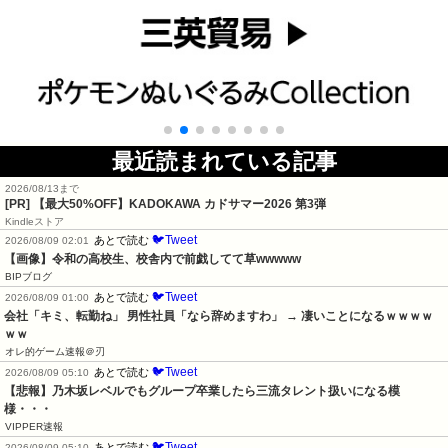
最近読まれている記事
2026/08/13まで
[PR]
【最大50%OFF】KADOKAWA カドサマー2026 第3弾
Kindleストア
🐦Tweet
あとで読む
2026/08/09 02:01
【画像】令和の高校生、校舎内で前戯してて草wwwww
BIPブログ
🐦Tweet
あとで読む
2026/08/09 01:00
会社「キミ、転勤ね」 男性社員「なら辞めますわ」 → 凄いことになるｗｗｗｗ
ｗｗ
オレ的ゲーム速報＠刃
🐦Tweet
あとで読む
2026/08/09 05:10
【悲報】乃木坂レベルでもグループ卒業したら三流タレント扱いになる模
様・・・
VIPPER速報
🐦Tweet
あとで読む
2026/08/09 05:10