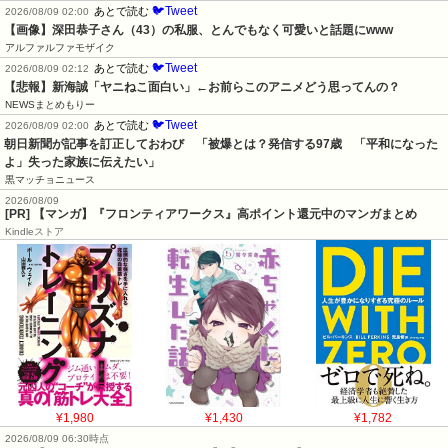
🐦Tweet
あとで読む
2026/08/09 02:00
【画像】深田恭子さん（43）の私服、とんでもなく可愛いと話題にwww
アルファルファモザイク
🐦Tweet
あとで読む
2026/08/09 02:12
【悲報】新海誠「ヤニねこ面白い」←お前らこのアニメどう思ってんの？
NEWSまとめもりー
🐦Tweet
あとで読む
2026/08/09 02:00
朝日新聞が記事を訂正しておわび　「被爆とは？発信する97歳　「平和になった
よ」失った家族に伝えたい」
黒マッチョニュース
2026/08/09
[PR] 【マンガ】『フロンティアワークス』高ポイント還元中のマンガまとめ
Kindleストア
¥1,980
¥1,430
¥1,782
2026/08/09 06:30時点