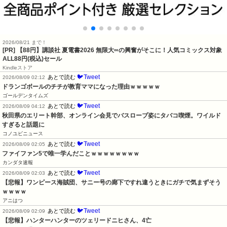
2026/08/21 まで！
[PR]
【88円】講談社 夏電書2026 無限大∞の興奮がそこに！人気コミックス対象
ALL88円(税込)セール
Kindleストア
🐦Tweet
あとで読む
2026/08/09 02:12
ドランゴボールのチチが教育ママになった理由ｗｗｗｗｗ
ゴールデンタイムズ
🐦Tweet
あとで読む
2026/08/09 04:12
秋田県のエリート幹部、オンライン会見でバスローブ姿にタバコ喫煙。ワイルド
すぎると話題に
コノユビニュース
🐦Tweet
あとで読む
2026/08/09 02:05
ファイファン5で唯一学んだことｗｗｗｗｗｗｗｗ
カンダタ速報
🐦Tweet
あとで読む
2026/08/09 02:03
【悲報】ワンピース海賊団、サニー号の廊下ですれ違うときにガチで気まずそう
ｗｗｗｗ
アニはつ
🐦Tweet
あとで読む
2026/08/09 02:09
【悲報】ハンターハンターのツェリードニヒさん、4亡