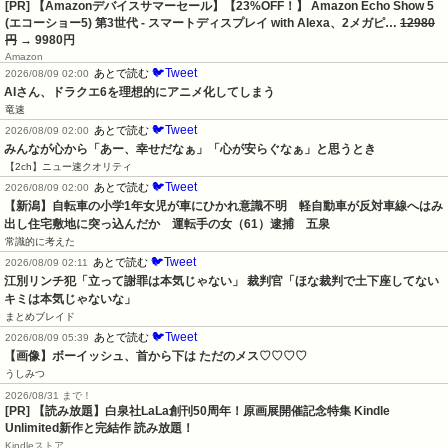
[PR] 【Amazonデバイスサマーセール】【23%OFF！】 Amazon Echo Show 5
(エコーショー5) 第3世代 - スマートディスプレイ with Alexa、2メガピ…
12980
円
→ 9980円
Amazon
🐦Tweet
あとで読む
2026/08/09 02:00
AIさん、ドラクエ6を理想的にアニメ化してしまう
竜速
🐦Tweet
あとで読む
2026/08/09 02:00
みんなが心から「あー、幸せだなぁ」「心が安らぐなぁ」と思うとき
【2ch】ニュー速クオリティ
🐦Tweet
あとで読む
2026/08/09 02:00
【新潟】自転車の小学1年女児が車にひかれ意識不明　軽自動車が反対車線へはみ
出し住宅敷地に突っ込んだか　運転手の女（61）逮捕　五泉
常識的に考えた
🐦Tweet
あとで読む
2026/08/09 02:11
江別リンチ犯「立って謝罪は本気じゃない」 裁判官「ほな裁判で土下座してない
キミは本気じゃないな」
まとめブレイド
🐦Tweet
あとで読む
2026/08/09 05:39
【画像】ボーイッシュ、首から下は ただのメス♡♡♡♡
うしみつ
2026/08/31 まで！
[PR]
【読み放題】白泉社LaLa創刊50周年！原画展開催記念特集 Kindle
Unlimited新作と完結作 読み放題！
Kindleストア