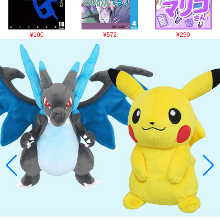
¥100
¥572
¥250