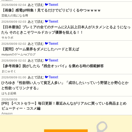
🐦Tweet
あとで読む
2026/08/09 02:04
【画像】感電gif特集！見てるだけでビリビリくるやつｗｗｗｗ
芸能人の気になる噂
🐦Tweet
あとで読む
2026/08/09 02:03
【日本最強】プレミアの全てのチームに2人以上日本人がスタメンとるようになっ
たら そのときこそワールドカップ優勝を狙える！！
サカラボ
🐦Tweet
あとで読む
2026/08/09 02:02
【質問】ゲーム業界をダメにしたハードと言えば
mutyunのゲーム+αブログ
🐦Tweet
あとで読む
2026/08/09 02:02
【参考画像】脱がしたら『残念オッパイ』を褒める時の模範解答
まにゅそく
🐦Tweet
あとで読む
2026/08/09 01:00
ひろゆき「性欲弱い人って貧乏人多い」「成功したいっていう野望とか野心とか
と性欲ってリンクする」
はちま起稿
2026/08/09
[PR] 【ベストセラー】毎日更新！最近みんながリアルに買っている商品まとめ
ビューティー・コスメ編
Amazon