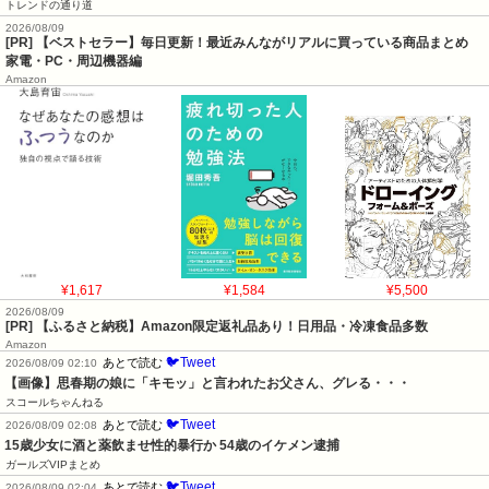
トレンドの通り道
2026/08/09
[PR] 【ベストセラー】毎日更新！最近みんながリアルに買っている商品まとめ
家電・PC・周辺機器編
Amazon
¥1,617
¥1,584
¥5,500
2026/08/09
[PR] 【ふるさと納税】Amazon限定返礼品あり！日用品・冷凍食品多数
Amazon
🐦Tweet
あとで読む
2026/08/09 02:10
【画像】思春期の娘に「キモッ」と言われたお父さん、グレる・・・
スコールちゃんねる
🐦Tweet
あとで読む
2026/08/09 02:08
15歳少女に酒と薬飲ませ性的暴行か 54歳のイケメン逮捕
ガールズVIPまとめ
🐦Tweet
あとで読む
2026/08/09 02:04