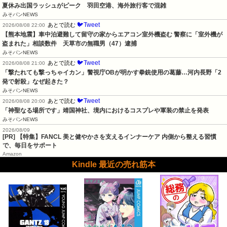
夏休み出国ラッシュがピーク　羽田空港、海外旅行客で混雑
みそパンNEWS
🐦Tweet
あとで読む
2026/08/08 22:00
【熊本地震】車中泊避難して留守の家からエアコン室外機盗む 警察に「室外機が
盗まれた」相談数件　天草市の無職男（47）逮捕
みそパンNEWS
🐦Tweet
あとで読む
2026/08/08 21:00
「撃たれても撃っちゃイカン」警視庁OBが明かす拳銃使用の葛藤…河内長野「2
発で射殺」なぜ起きた？
みそパンNEWS
🐦Tweet
あとで読む
2026/08/08 20:00
「神聖なる場所です」靖国神社、境内におけるコスプレや軍装の禁止を発表
みそパンNEWS
2026/08/09
[PR] 【特集】FANCL 美と健やかさを支えるインナーケア 内側から整える習慣
で、毎日をサポート
Amazon
Kindle 最近の売れ筋本