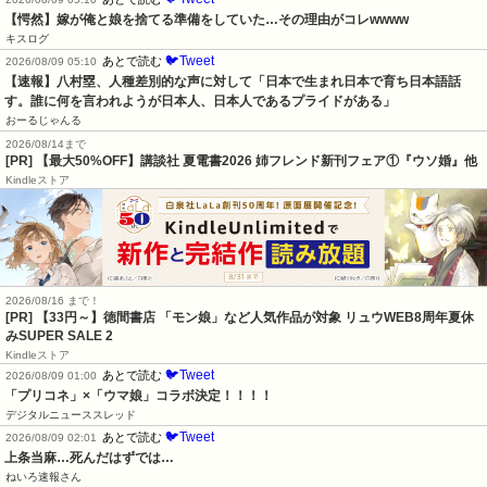
【愕然】嫁が俺と娘を捨てる準備をしていた…その理由がコレwwww
キスログ
🐦Tweet
あとで読む
2026/08/09 05:10
【速報】八村塁、人種差別的な声に対して「日本で生まれ日本で育ち日本語話
す。誰に何を言われようが日本人、日本人であるプライドがある」
おーるじゃんる
2026/08/14まで
[PR] 【最大50%OFF】講談社 夏電書2026 姉フレンド新刊フェア①『ウソ婚』他
Kindleストア
2026/08/16 まで！
[PR]
【33円～】徳間書店 「モン娘」など人気作品が対象 リュウWEB8周年夏休
みSUPER SALE 2
Kindleストア
🐦Tweet
あとで読む
2026/08/09 01:00
「プリコネ」×「ウマ娘」コラボ決定！！！！
デジタルニューススレッド
🐦Tweet
あとで読む
2026/08/09 02:01
上条当麻…死んだはずでは…
ねいろ速報さん