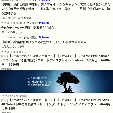
【中編】旦那と結婚10年目、夢のマイホームをキャッシュで買える預金が出来た
→姑「義兄が投資で借金して家を取られそう！助けて！」旦那「必ず助ける、嫁
を説得する
おにひめちゃんの監視部屋
🐦Tweet
あとで読む
2026/08/09 02:04
今のVチューバー界隈、閉塞感が半端ない…
ガールズVIPまとめ
🐦Tweet
あとで読む
2026/08/09 02:04
【画像】感電gif特集！見てるだけでビリビリくるやつｗｗｗｗ
芸能人の気になる噂
2026/08/09 06:30時点
[PR] 【Amazonデバイスサマーセール】【23%OFF！】 Amazon Echo Show 5
(エコーショー5) 第3世代 - スマートディスプレイ with Alexa、2メガピ…
12980
円
→ 9980円
Amazon
2026/08/09 06:30時点
[PR] 【Amazonデバイスサマーセール】【31%OFF！】 Amazon Fire TV Stick
4K Select | 4Kの高画質ストリーミング | ストリーミングメディアプレ…
7980円
→ 5480円
Amazon