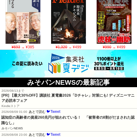
¥693
→ ¥385
¥1,320
→ ¥499
¥990
→ ¥499
みそパンNEWSの最新記事
2026/08/13まで
[PR] 【最大30%OFF】講談社 夏電書2026「Dチャレ」対策にも! ディズニーマニ
ア必読本フェア
Kindleストア
🐦Tweet
あとで読む
2026/08/09 01:00
認知症の高齢者の資産260兆円が狙われている！　「被害者の8割がだまされた認
識なし」
みそパンNEWS
🐦Tweet
あとで読む
2026/08/08 23:00