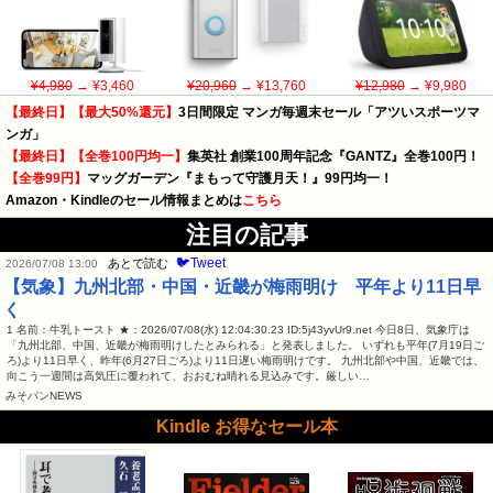
¥4,980
→ ¥3,460
¥20,960
→ ¥13,760
¥12,980
→ ¥9,980
【最終日】【最大50%還元】
3日間限定 マンガ毎週末セール「アツいスポーツマ
ンガ」
【最終日】【全巻100円均一】
集英社 創業100周年記念『GANTZ』全巻100円！
【全巻99円】
マッグガーデン『まもって守護月天！』99円均一！
Amazon・Kindleのセール情報まとめは
こちら
注目の記事
🐦Tweet
あとで読む
2026/07/08 13:00
【気象】九州北部・中国・近畿が梅雨明け 平年より11日早
く
1 名前：牛乳トースト ★：2026/07/08(水) 12:04:30.23 ID:5j43yvUr9.net 今日8日、気象庁は
「九州北部、中国、近畿が梅雨明けしたとみられる」と発表しました。 いずれも平年(7月19日ご
ろ)より11日早く、昨年(6月27日ごろ)より11日遅い梅雨明けです。 九州北部や中国、近畿では、
向こう一週間は高気圧に覆われて、おおむね晴れる見込みです。厳しい…
みそパンNEWS
Kindle お得なセール本