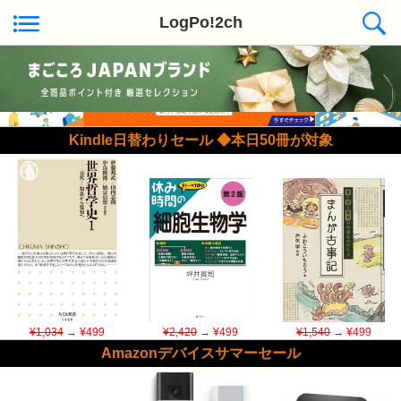
LogPo!2ch
Kindle日替わりセール ◆本日50冊が対象
¥1,034
→ ¥499
¥2,420
→ ¥499
¥1,540
→ ¥499
Amazonデバイスサマーセール