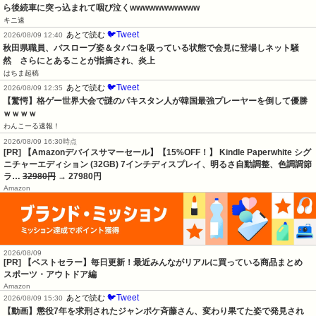
ら後続車に突っ込まれて咽び泣くwwwwwwwwwww
キニ速
🐦Tweet
あとで読む
2026/08/09 12:40
秋田県職員、バスローブ姿＆タバコを吸っている状態で会見に登場しネット騒
然　さらにとあることが指摘され、炎上
はちま起稿
🐦Tweet
あとで読む
2026/08/09 12:35
【驚愕】格ゲー世界大会で謎のパキスタン人が韓国最強プレーヤーを倒して優勝
ｗｗｗｗ
わんこーる速報！
2026/08/09 16:30時点
[PR] 【Amazonデバイスサマーセール】【15%OFF！】 Kindle Paperwhite シグ
ニチャーエディション (32GB) 7インチディスプレイ、明るさ自動調整、色調調節
ラ…
32980円
→ 27980円
Amazon
2026/08/09
[PR] 【ベストセラー】毎日更新！最近みんながリアルに買っている商品まとめ
スポーツ・アウトドア編
Amazon
🐦Tweet
あとで読む
2026/08/09 15:30
【動画】懲役7年を求刑されたジャンポケ斉藤さん、変わり果てた姿で発見され