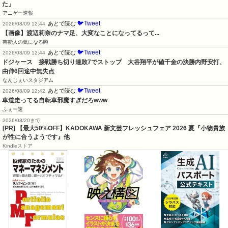
た」
アニゲー速報
🐦Tweet
あとで読む
2026/08/09 12:44
【画像】渡辺莉奈のナマ足、大変なことになってるって...
芸能人の気になる噂
🐦Tweet
あとで読む
2026/08/09 12:44
ドジャース　接戦勝ち切り連敗7でストップ　大谷翔平が値千金の決勝内野安打、
由伸6回途中無失点
なんじぇいスタジアム
🐦Tweet
あとで読む
2026/08/09 12:42
車道走ってる自転車邪魔すぎだろwww
ふぇー速
2026/08/20まで
[PR] 【最大50%OFF】KADOKAWA 新文芸フレッシュフェア 2026 夏『小物貴族
が性に合うようです』他
Kindleストア