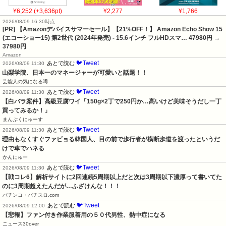
¥6,252 (+3,636pt)
¥2,277
¥1,766
2026/08/09 16:30時点
[PR] 【Amazonデバイスサマーセール】【21%OFF！】 Amazon Echo Show 15
(エコーショー15) 第2世代 (2024年発売) - 15.6インチ フルHDスマ…
47980円
→
37980円
Amazon
🐦Tweet
あとで読む
2026/08/09 11:30
山梨学院、日本一のマネージャーが可愛いと話題！！
芸能人の気になる噂
🐦Tweet
あとで読む
2026/08/09 11:30
【白バラ案件】高級豆腐ワイ「150g×2丁で250円か…高いけど美味そうだし一丁
買ってみるか！」
まんぷくにゅーす
🐦Tweet
あとで読む
2026/08/09 11:30
理由もなくすぐファビョる韓国人、目の前で歩行者が横断歩道を渡ったというだ
けで車でハネる
かんにゅー
🐦Tweet
あとで読む
2026/08/09 11:30
【戦コレ6】解析サイトに2回連続5周期以上だと次は3周期以下濃厚って書いてた
のに3周期超えたんだが…ふざけんな！！！
パチンコ・パチスロ.com
🐦Tweet
あとで読む
2026/08/09 12:00
【悲報】ファン付き作業服着用の５０代男性、熱中症になる
ニュース30over