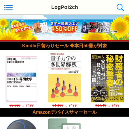
LogPo!2ch
Kindle日替わりセール ◆本日50冊が対象
¥3,630
→ ¥499
¥1,100
→ ¥499
¥1,540
→ ¥499
Amazonデバイスサマーセール