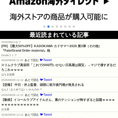
最近読まれている記事
2026/08/13まで
[PR]
【最大50%OFF】KADOKAWA カドサマー2026 第3弾（その他）
『Fate/Grand Order material』他
Kindleストア
🐦Tweet
あとで読む
2026/08/09 11:30
スリムクラブ真栄田「これで2000円いかない日高屋は国宝」→マジで凄すぎるだ
ろこれｗｗｗｗ
はちま起稿
🐦Tweet
あとで読む
2026/08/09 12:12
【悲報】 中日・井上監督、頭部に前方後円墳が発見される
なんJ（まとめては）いかんのか？
🐦Tweet
あとで読む
2026/08/09 12:12
【動画】イコールラブアイドルさん、素のテンションが怖すぎると話題ｗｗｗｗ
ｗｗｗｗｗｗｗｗｗｗｗｗ
おる速
🐦Tweet
あとで読む
2026/08/09 12:12