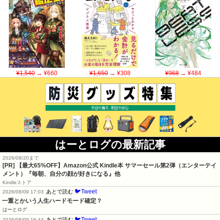
¥1,540
→ ¥660
¥1,650
→ ¥308
¥968
→ ¥484
はーとログの最新記事
2026/08/20まで
[PR]
【最大65%OFF】Amazon公式 Kindle本 サマーセール第2弾（エンターテイ
メント）『毎朝、自分の顔が好きになる』他
Kindleストア
🐦Tweet
あとで読む
2026/08/09 17:03
一重とかいう人生ハードモード確定？
はーとログ
🐦Tweet
あとで読む
2026/08/09 16:44