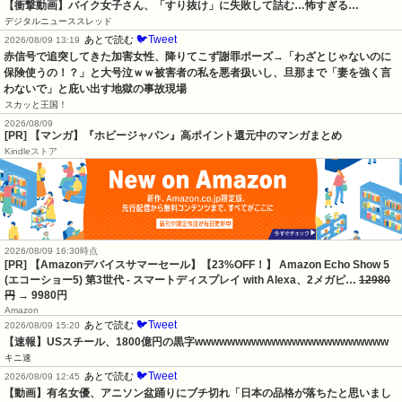
【衝撃動画】バイク女子さん、「すり抜け」に失敗して詰む…怖すぎる…
デジタルニューススレッド
🐦Tweet
あとで読む
2026/08/09 13:19
赤信号で追突してきた加害女性、降りてこず謝罪ポーズ→「わざとじゃないのに
保険使うの！？」と大号泣ｗｗ被害者の私を悪者扱いし、旦那まで「妻を強く言
わないで」と庇い出す地獄の事故現場
スカッと王国！
2026/08/09
[PR] 【マンガ】『ホビージャパン』高ポイント還元中のマンガまとめ
Kindleストア
2026/08/09 16:30時点
[PR] 【Amazonデバイスサマーセール】【23%OFF！】 Amazon Echo Show 5
(エコーショー5) 第3世代 - スマートディスプレイ with Alexa、2メガピ…
12980
円
→ 9980円
Amazon
🐦Tweet
あとで読む
2026/08/09 15:20
【速報】USスチール、1800億円の黒字wwwwwwwwwwwwwwwwwwwwwwww
キニ速
🐦Tweet
あとで読む
2026/08/09 12:45
【動画】有名女優、アニソン盆踊りにブチ切れ「日本の品格が落ちたと思いまし