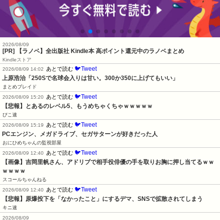
2026/08/09
[PR] 【ラノベ】全出版社 Kindle本 高ポイント還元中のラノベまとめ
Kindleストア
🐦Tweet
あとで読む
2026/08/09 14:02
上原浩治「250Sで名球会入りは甘い。300か350に上げてもいい」
まとめブレイド
🐦Tweet
あとで読む
2026/08/09 15:20
【悲報】とあるのレベル5、もうめちゃくちゃｗｗｗｗｗ
ぴこ速
🐦Tweet
あとで読む
2026/08/09 15:19
PCエンジン、メガドライブ、セガサターンが好きだった人
おにひめちゃんの監視部屋
🐦Tweet
あとで読む
2026/08/09 12:40
【画像】吉岡里帆さん、アドリブで相手役俳優の手を取りお胸に押し当てるｗｗ
ｗｗｗｗ
スコールちゃんねる
🐦Tweet
あとで読む
2026/08/09 12:40
【悲報】原爆投下を「なかったこと」にするデマ、SNSで拡散されてしまう
キニ速
2026/08/09