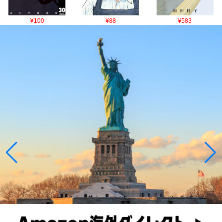
¥100
¥88
¥583