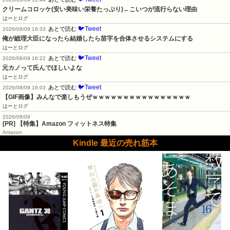
クリームコロッケ(安い美味い栄養たっぷり)←こいつが流行らない理由
はーとログ
🐦Tweet
あとで読む
2026/08/09 16:33
俺が総理大臣になったら結婚したら苗字を合体させるシステムにする
はーとログ
🐦Tweet
あとで読む
2026/08/09 16:22
元カノって氏んでほしいよな
はーとログ
🐦Tweet
あとで読む
2026/08/09 16:03
【GIF画像】みんなで楽しもうぜｗｗｗｗｗｗｗｗｗｗｗｗｗｗｗｗ
はーとログ
2026/08/09
[PR] 【特集】Amazon フィットネス特集
Amazon
Kindle 最近の売れ筋本