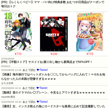
[PR] 【らくらくベビー】ママ・パパ向け特典多数 おむつや日用品がクーポンで
毎日おトク
Amazon
¥770
¥100
¥770
2026/08/09
[PR] 【半額ストア】ヤスイイね 掘り出し物から新商品まで50%OFF！
Amazon
🐦Tweet
あとで読む
2026/08/09 12:00
【画像】海外旅行ではペットボトルを〇〇してからバッグに入れて！⇒それを知
らなかった人の末路が悲惨すぎるｗｗｗｗ
はちま起稿
🐦Tweet
あとで読む
2026/08/09 16:11
【動画】昔のドラマのレ◯プシーン、今見るとアウトすぎるｗｗｗｗｗｗｗｗｗ
mashlife通信
🐦Tweet
あとで読む
2026/08/09 16:40
【爆笑】女、インスタ映えの為にロードスターを路肩に止めて記念撮影していた