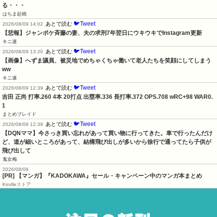
る・・・
はちま起稿
🐦Tweet
あとで読む
2026/08/09 14:02
【悲報】ジャンポケ斉藤の妻、夫の求刑7年翌日にウキウキでInstagram更新
キニ速
🐦Tweet
あとで読む
2026/08/09 13:20
【画像】へずま議員、被災地でめちゃくちゃ働いて老人たちを笑顔にしてしまう
ww
キニ速
🐦Tweet
あとで読む
2026/08/09 12:39
吉田 正尚 打率.260 4本 20打点 出塁率.336 長打率.372 OPS.708 wRC+98 WAR0.
1
まとめブレイド
🐦Tweet
あとで読む
2026/08/09 12:39
【DQNママ】今さっき買い忘れがあって買い物に行ってきた。車で行ったんだけ
ど、道が細いところがあって、結構飛び出しが多いから徐行で通ってたら子供が
飛び出して
鬼女梅
2026/08/09
[PR] 【マンガ】『KADOKAWA』セール・キャンペーン中のマンガ本まとめ
Kindleストア