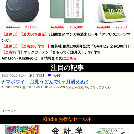
¥14,980
→ ¥11,980
¥19,980
→ ¥16,980
¥12,980
→ ¥9,980
【最終日】【最大50%還元】
3日間限定 マンガ毎週末セール「アツいスポーツマ
ンガ」
【最終日】【全巻100円均一】
集英社 創業100周年記念『GANTZ』全巻100円！
【全巻99円】
マッグガーデン『まもって守護月天！』99円均一！
Amazon・Kindleのセール情報まとめは
こちら
注目の記事
🐦Tweet
あとで読む
2026/06/17 21:44
ナマポワイ、月見うどんで1ヶ月耐えぬく
1: 2026/02/27(金) 18:32:40.15 ID:4L3cdasY0 なんとか完走間近になってきたわ…
はーとログ
Kindle お得なセール本