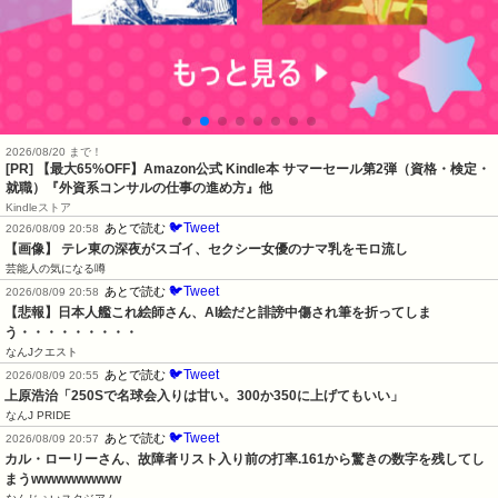
2026/08/20 まで！
[PR]
【最大65%OFF】Amazon公式 Kindle本 サマーセール第2弾（資格・検定・
就職）『外資系コンサルの仕事の進め方』他
Kindleストア
🐦Tweet
あとで読む
2026/08/09 20:58
【画像】 テレ東の深夜がスゴイ、セクシー女優のナマ乳をモロ流し
芸能人の気になる噂
🐦Tweet
あとで読む
2026/08/09 20:58
【悲報】日本人艦これ絵師さん、AI絵だと誹謗中傷され筆を折ってしま
う・・・・・・・・・
なんJクエスト
🐦Tweet
あとで読む
2026/08/09 20:55
上原浩治「250Sで名球会入りは甘い。300か350に上げてもいい」
なんJ PRIDE
🐦Tweet
あとで読む
2026/08/09 20:57
カル・ローリーさん、故障者リスト入り前の打率.161から驚きの数字を残してし
まうwwwwwwwww