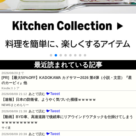
最近読まれている記事
2026/08/20まで
[PR]
【最大50%OFF】KADOKAWA カドサマー2026 第4弾（小説・文芸）『星
のカービィ』他
Kindleストア
🐦Tweet
あとで読む
2026/08/09 21:12
【速報】日本の防衛省、ようやく気づいた模様ｗｗｗｗｗ
NEWSまとめもりー
🐦Tweet
あとで読む
2026/08/09 21:38
【動画】BYD車、高速道路で後続車にリアウインドウアタックを仕掛けてしまう
ｗｗｗｗｗｗｗｗｗｗ
サイ速
🐦Tweet
あとで読む
2026/08/09 20:39