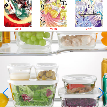
¥651
¥770
¥770