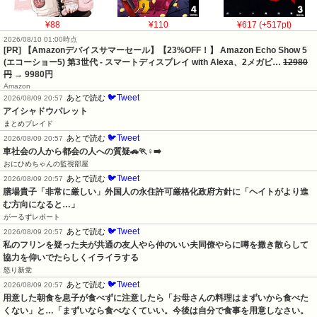
¥88
¥110
¥617 (+517pt)
2026/08/10 01:00時点
[PR] 【Amazonデバイスサマーセール】【23%OFF！】 Amazon Echo Show 5
(エコーショー5) 第3世代 - スマートディスプレイ with Alexa、2メガピ…
12980
円
→ 9980円
Amazon
🐦Tweet
あとで読む
2026/08/09 20:57
アイシャドウパレット
まとめブレイド
🐦Tweet
あとで読む
2026/08/09 20:57
車社会の人から都会の人への質疑🚗🏃♀️➡️
おにひめちゃんの監視部屋
🐦Tweet
あとで読む
2026/08/09 20:57
膳場貴子「非常に厳しい」外国人の永住許可厳格化政府方針に「ヘイトがより進
む方向になると…」
がーるずレポート
🐦Tweet
あとで読む
2026/08/09 20:57
私のフリンを疑った夫が共通の友人やら仲のいい夫同僚やらに噂を撒き散らして
協力を仰いでたらしくイライラする
怒り新党
🐦Tweet
あとで読む
2026/08/09 20:57
用意した朝食を息子が食べずに注意したら「お母さんの料理はまずいから食べた
くない」と…「まずいなら食べなくていい。今後は自分で食事を用意しなさい。