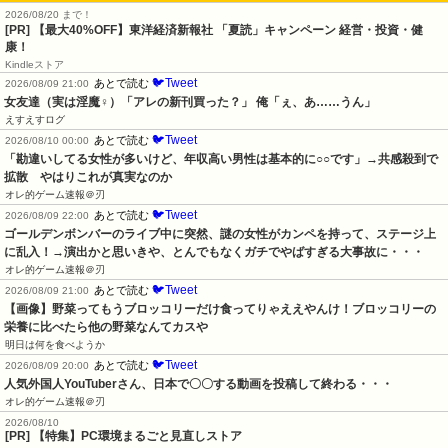
2026/08/20 まで！
[PR]
【最大40%OFF】東洋経済新報社 「夏読」キャンペーン 経営・投資・健
康！
Kindleストア
🐦Tweet
あとで読む
2026/08/09 21:00
女友達（実は淫魔♀）「アレの新刊買った？」 俺「ぇ、あ……うん」
えすえすログ
🐦Tweet
あとで読む
2026/08/10 00:00
「勘違いしてる女性が多いけど、年収高い男性は基本的に○○です」→共感殺到で
拡散　やはりこれが真実なのか
オレ的ゲーム速報＠刃
🐦Tweet
あとで読む
2026/08/09 22:00
ゴールデンボンバーのライブ中に突然、謎の女性がカンペを持って、ステージ上
に乱入！→演出かと思いきや、とんでもなくガチでやばすぎる大事故に・・・
オレ的ゲーム速報＠刃
🐦Tweet
あとで読む
2026/08/09 21:00
【画像】野菜ってもうブロッコリーだけ食ってりゃええやんけ！ブロッコリーの
栄養に比べたら他の野菜なんてカスや
明日は何を食べようか
🐦Tweet
あとで読む
2026/08/09 20:00
人気外国人YouTuberさん、日本で〇〇する動画を投稿して終わる・・・
オレ的ゲーム速報＠刃
2026/08/10
[PR] 【特集】PC環境まるごと見直しストア