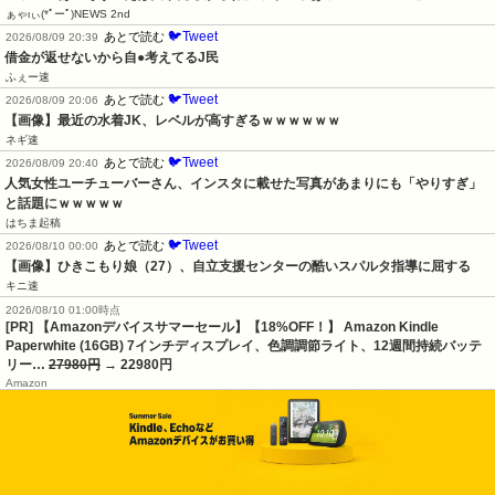
ぁゃιぃ(*ﾟーﾟ)NEWS 2nd
🐦Tweet
あとで読む
2026/08/09 20:39
借金が返せないから自●考えてるJ民
ふぇー速
🐦Tweet
あとで読む
2026/08/09 20:06
【画像】最近の水着JK、レベルが高すぎるｗｗｗｗｗｗ
ネギ速
🐦Tweet
あとで読む
2026/08/09 20:40
人気女性ユーチューバーさん、インスタに載せた写真があまりにも「やりすぎ」
と話題にｗｗｗｗｗ
はちま起稿
🐦Tweet
あとで読む
2026/08/10 00:00
【画像】ひきこもり娘（27）、自立支援センターの酷いスパルタ指導に屈する
キニ速
2026/08/10 01:00時点
[PR] 【Amazonデバイスサマーセール】【18%OFF！】 Amazon Kindle
Paperwhite (16GB) 7インチディスプレイ、色調調節ライト、12週間持続バッテ
リー…
27980円
→ 22980円
Amazon