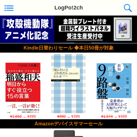
LogPo!2ch
Kindle日替わりセール ◆本日50冊が対象
¥1,650
→ ¥499
¥990
→ ¥399
¥1,574
→ ¥499
Amazonデバイスサマーセール