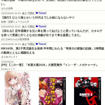
中国大使館「中国人のみなさんへ。文明的、理性的で秩序ある行動をしてくださ
い」
はちま起稿
🐦Tweet
あとで読む
2026/08/09 20:40
【旅行】ひとり旅とかいう20代までしか絵にならないヤツ
結婚・恋愛ニュースぷらす
🐦Tweet
あとで読む
2026/08/09 20:57
【呆れる】定年退職する父に車を買ってあげようと思っているんだが、カタログ
を持って実家に行くとなぜか弟嫁が出てきて車を提案してきた。
おにひめちゃんの監視部屋
🐦Tweet
あとで読む
2026/08/09 20:54
HIKAKIN、第2子男児誕生を発表 半年間にわたる「等身大の家族の記録」1時間超
の動画とともに感謝伝える
まとめブレイド
2026/08/10
[PR] 【この一冊】「本屋大賞2026」大賞受賞作『イン・ザ・メガチャーチ』
Kindleストア