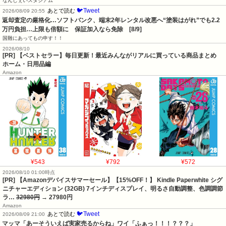
なんじぇいスタジアム
🐦Tweet
あとで読む
2026/08/09 20:55
返却査定の厳格化…ソフトバンク、端末2年レンタル改悪へ“塗装はがれ”でも2.2
万円負担…上限も倍額に　保証加入なら免除　[8/9]
国難にあってもの申す！！
2026/08/10
[PR] 【ベストセラー】毎日更新！最近みんながリアルに買っている商品まとめ
ホーム・日用品編
Amazon
¥543
¥792
¥572
2026/08/10 01:00時点
[PR] 【Amazonデバイスサマーセール】【15%OFF！】 Kindle Paperwhite シグ
ニチャーエディション (32GB) 7インチディスプレイ、明るさ自動調整、色調調節
ラ…
32980円
→ 27980円
Amazon
🐦Tweet
あとで読む
2026/08/09 21:00
マッマ「あーそういえば実家売るからね」ワイ「ふぁっ！！！？？？」