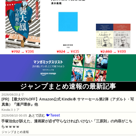
¥792
→ ¥396
¥924
→ ¥435
¥2,860
→ ¥499
ジャンプまとめ速報の最新記事
2026/08/20まで
[PR]
【最大65%OFF】Amazon公式 Kindle本 サマーセール第2弾（アダルト・写
真集）『瀬戸環奈』他
Kindleストア
🐦Tweet
あとで読む
2026/08/10 00:05
手塚治虫が訴えた、漫画家が必ず守らなければいけない「三原則」の内容がこち
らｗｗｗｗ
ジャンプまとめ速報