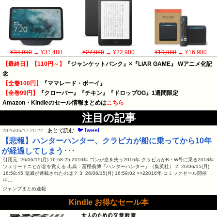
¥34,980
→ ¥31,480
¥27,980
→ ¥22,980
¥19,980
→ ¥16,980
【最終日】【110円～】
『ジャンケットバンク』×『LIAR GAME』 Wアニメ化記
念
【全巻100円】
『ママレード・ボーイ』
【全巻99円】
『クローバー』『チキン』『ドロップOG』1週間限定
Amazon・Kindleのセール情報まとめは
こちら
注目の記事
🐦Tweet
あとで読む
2026/06/17 20:22
【悲報】ハンターハンター、クラピカが船に乗ってから10年
が経過してしまう･･･
引用元: 26/06/15(月) 16:58:25 2010年 ゴンが念を失う2016年 クラピカがB・W号に乗る2018年
ツェリードニヒが念を覚える 出典：冨樫義博『ハンターハンター』（集英社） 2: 26/06/15(月)
16:58:45 鬼滅が連載されたのは？ 3: 26/06/15(月) 16:59:02 >>22016年 コミックセール開催
中…
ジャンプまとめ速報
Kindle お得なセール本