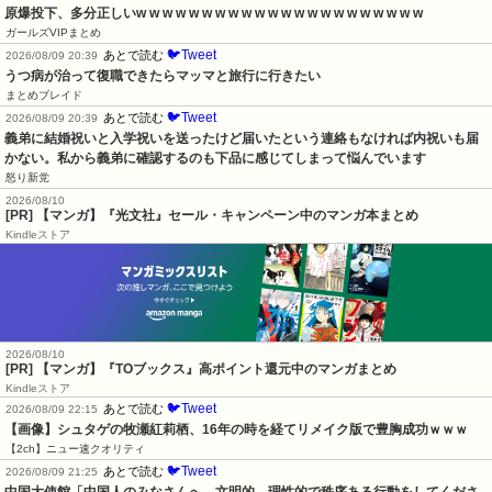
原爆投下、多分正しいw w w w w w w w w w w w w w w w w w w w w w
ガールズVIPまとめ
🐦Tweet
あとで読む
2026/08/09 20:39
うつ病が治って復職できたらマッマと旅行に行きたい
まとめブレイド
🐦Tweet
あとで読む
2026/08/09 20:39
義弟に結婚祝いと入学祝いを送ったけど届いたという連絡もなければ内祝いも届
かない。私から義弟に確認するのも下品に感じてしまって悩んでいます
怒り新党
2026/08/10
[PR] 【マンガ】『光文社』セール・キャンペーン中のマンガ本まとめ
Kindleストア
2026/08/10
[PR] 【マンガ】『TOブックス』高ポイント還元中のマンガまとめ
Kindleストア
🐦Tweet
あとで読む
2026/08/09 22:15
【画像】シュタゲの牧瀬紅莉栖、16年の時を経てリメイク版で豊胸成功ｗｗｗ
【2ch】ニュー速クオリティ
🐦Tweet
あとで読む
2026/08/09 21:25