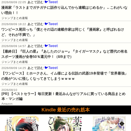
🐦Tweet
あとで読む
2026/08/09 22:05
漫画家「ラストまでガチガチに話作り込んでから連載はじめるか」←これがいな
い理由！！
ジャンプまとめ速報
🐦Tweet
あとで読む
2026/08/09 18:22
ワンピース尾田っち「僕とその辺の連載作家は同じく『漫画家』と呼ばれるけ
ど、それが不満で。」
ジャンプまとめ速報
🐦Tweet
あとで読む
2026/08/09 14:57
【最終日】『巨人の星』『あしたのジョー』『タイガーマスク』など歴代の有名
スポーツ漫画が全巻50％還元中！（8/9まで）
ジャンプまとめ速報
🐦Tweet
あとで読む
2026/08/09 14:25
【ワンピース】ミホークさん、イム様による伝説の武器19本登場で「世界最強」
の格がついに怪しくなってきてしまうｗｗｗｗ
ジャンプまとめ速報
2026/08/10
[PR] 【ベストセラー】毎日更新！最近みんながリアルに買っている商品まとめ
本・マンガ編
Amazon
Kindle 最近の売れ筋本