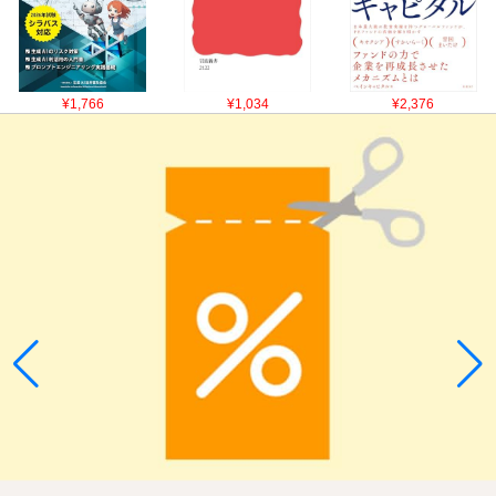
¥1,766
¥1,034
¥2,376