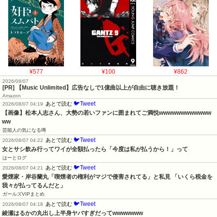
¥577
¥100
¥862
2026/08/07
[PR] 【Music Unlimited】広告なしで1億曲以上が自由に聴き放題！
Amazon
🐦Tweet
あとで読む
2026/08/07 04:19
【画像】松本人志さん、大勢の若いファンに囲まれてご満悦wwwwwwwwwwww
ww
芸能人の気になる噂
🐦Tweet
あとで読む
2026/08/07 04:22
女とサシ飲み行ってワイが全額払ったら「今度は私が払うから！」って
はーとログ
🐦Tweet
あとで読む
2026/08/07 04:21
愛煙家・岸谷蘭丸「喫煙者の権利がマジで侵害されてる」と私見 「いくら税金を
我々が払ってるんだと」
ガールズVIPまとめ
🐦Tweet
あとで読む
2026/08/07 04:18
綾瀬はるかの丸出し上半身ヤバすぎだってwwwwwww