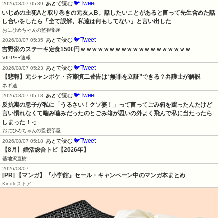
🐦Tweet
あとで読む
2026/08/07 05:39
いじめの主犯Aと取り巻きの元友人B。話したいことがあると言って先生含めた話
し合いをしたら「全て誤解。私達は何もしてない」と言い出した
おにひめちゃんの監視部屋
🐦Tweet
あとで読む
2026/08/07 05:35
吉野家のステーキ定食1500円ｗｗｗｗｗｗｗｗｗｗｗｗｗｗｗｗｗｗｗ
VIPPER速報
🐦Tweet
あとで読む
2026/08/07 05:23
【悲報】元ジャンポケ・斉藤慎二被告は“無罪を立証”できる？弁護士が解説
ネギ速
🐦Tweet
あとで読む
2026/08/07 05:18
反抗期の息子が私に「うるさい！クソ婆！」って言ってごみ箱を蹴ったんだけど
言い慣れなくて噛み噛みだったのとごみ箱が思いの外よく飛んで私に当たったら
しまった！っ
おにひめちゃんの監視部屋
🐦Tweet
あとで読む
2026/08/07 05:18
【8月】婚活総合トピ【2026年】
基地沢直樹
2026/08/07
[PR] 【マンガ】『小学館』セール・キャンペーン中のマンガ本まとめ
Kindleストア