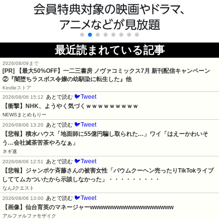
最近読まれている記事
2026/08/09まで
[PR] 【最大50%OFF】一二三書房 ノヴァコミックス7月 新刊配信キャンペーン
②『闇堕ちラスボス令嬢の幼馴染に転生した』他
Kindleストア
🐦Tweet
あとで読む
2026/08/06 15:12
【衝撃】NHK、ようやく気づくｗｗｗｗｗｗｗｗｗ
NEWSまとめもりー
🐦Tweet
あとで読む
2026/08/06 13:20
【悲報】積水ハウス「地面師に55億円騙し取られた…」ワイ「はえーかわいそ
う…会社滅茶苦茶やろなぁ」
ネギ速
🐦Tweet
あとで読む
2026/08/06 12:51
【悲報】ジャンポケ斉藤さんの被害女性「バウムクーヘン売ったりTikTokライブ
しててムカついたから示談しなかった」・・・・・・・・・
なんJクエスト
🐦Tweet
あとで読む
2026/08/06 13:00
【画像】仙台育英のマネージャーwwwwwwwwwwwwwwwwwww
アルファルファモザイク