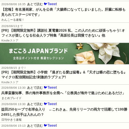
🐦Tweet
あとで読む
2026/08/06 16:35
【悲報】有名漫画家、がんを公表「大腸癌になってしまいました。肝臓に転移も
見られてステージ4です」
わんこーる速報！
2026/08/13まで
[PR] 【期間限定無料】講談社 夏電書2026 私、この人のために頑張っちゃう! オ
フィスが楽しくなる社会人ラブ特集『高坂社長は我慢できない』他
Kindleストア
2026/08/15 まで！
[PR] 【期間限定無料】小学館 『過ぎたる愛は猛毒』&『天才は蝶の恋に堕ちる』
マイクロ配信開始記念!刺激的ラブフェア!
Kindleストア
🐦Tweet
あとで読む
2026/08/06 13:30
兵庫斎藤知事、県の海外事務所を全廃へ「公務員が海外で遊ぶためにあるだけ」
まとめブレイド
🐦Tweet
あとで読む
2026/08/06 13:30
益田250セーブで名球会入り　←これさぁ、先発リリーフの両方で活躍して199勝
249Sした投手は入れんの？
日刊やきう速報
🐦Tweet
あとで読む
2026/08/06 15:13