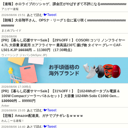
【速報】ホロライブのソシャゲ、課金圧がやばすぎて不評になるwwwwwwwwww
アニゲー速報
🐦Tweet
あとで読む
2026/08/06 15:51
【朗報】大谷翔平さん、OPSナ・リーグ１位に返り咲くwwwwwwwwwwwwwww
wwwww
まとめブレイド
2026/08/06
[PR] 【暮らし応援サマーSale】【29%OFF！】 COSORI コソリ ノンフライヤー
4.7L 大容量 家庭用 エアフライヤー 最高温230℃ 揚げ物 タイマー グレー CAF-
L501-KJP
16038円
→ 11380円 （17:30時点）
ウィーシンク ジャパン(VeSync JP)
2026/08/06 17:30時点
[PR] 【暮らし応援サマーSale】【31%OFF！】 【1024Whポータブル電源 &
100W Compactソーラーパネルセット】大容量 1024Wh Solix C1000 Gen…
130900円
→ 89990円
Anker
🐦Tweet
あとで読む
2026/08/06 15:05
【悲報】Amazon配達員、ガチでブチギレるｗｗｗｗ
わんこーる速報！
🐦Tweet
あとで読む
2026/08/06 14:40