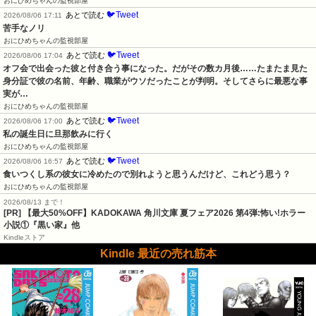
おにひめちゃんの監視部屋
🐦Tweet
あとで読む
2026/08/06 17:11
苦手なノリ
おにひめちゃんの監視部屋
🐦Tweet
あとで読む
2026/08/06 17:04
オフ会で出会った彼と付き合う事になった。だがその数カ月後……たまたま見た
身分証で彼の名前、年齢、職業がウソだったことが判明。そしてさらに最悪な事
実が…
おにひめちゃんの監視部屋
🐦Tweet
あとで読む
2026/08/06 17:00
私の誕生日に旦那飲みに行く
おにひめちゃんの監視部屋
🐦Tweet
あとで読む
2026/08/06 16:57
食いつくし系の彼女に冷めたので別れようと思うんだけど、これどう思う？
おにひめちゃんの監視部屋
2026/08/13 まで！
[PR] 【最大50%OFF】KADOKAWA 角川文庫 夏フェア2026 第4弾:怖い!ホラー
小説①『黒い家』他
Kindleストア
Kindle 最近の売れ筋本