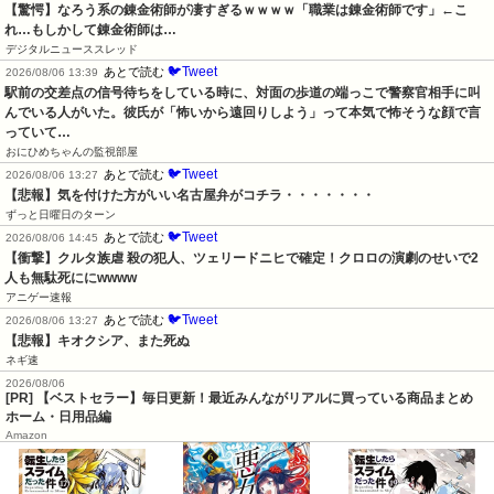
【驚愕】なろう系の錬金術師が凄すぎるｗｗｗｗ「職業は錬金術師です」←こ
れ…もしかして錬金術師は…
デジタルニューススレッド
🐦Tweet
あとで読む
2026/08/06 13:39
駅前の交差点の信号待ちをしている時に、対面の歩道の端っこで警察官相手に叫
んでいる人がいた。彼氏が「怖いから遠回りしよう」って本気で怖そうな顔で言
っていて…
おにひめちゃんの監視部屋
🐦Tweet
あとで読む
2026/08/06 13:27
【悲報】気を付けた方がいい名古屋弁がコチラ・・・・・・・
ずっと日曜日のターン
🐦Tweet
あとで読む
2026/08/06 14:45
【衝撃】クルタ族虐 殺の犯人、ツェリードニヒで確定！クロロの演劇のせいで2
人も無駄死ににwwww
アニゲー速報
🐦Tweet
あとで読む
2026/08/06 13:27
【悲報】キオクシア、また死ぬ
ネギ速
2026/08/06
[PR] 【ベストセラー】毎日更新！最近みんながリアルに買っている商品まとめ
ホーム・日用品編
Amazon