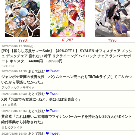
¥990
¥1,287
¥990
2026/08/06 17:30時点
[PR] 【暮らし応援サマーSale】【40%OFF！】 SYALEN オフィスチェア メッシ
ュ デスクチェア 疲れない 椅子 リクライニング ハイバック チェア ランバーサポ
ート キャスタ…
44980円
→ 26988円
SYALEN
🐦Tweet
あとで読む
2026/08/06 14:30
ジャンポケ斉藤の被害女性「バウムクーヘン売ったりTikTokライブしててムカつ
いたから示談しなかった」
アルファルファモザイク
🐦Tweet
あとで読む
2026/08/06 13:40
X民「冗談でも友達に○ねと、男はほぼ全員言う」
はちま起稿
🐦Tweet
あとで読む
2026/08/06 16:34
共産党「これは酷い…京都市でマイナンバーカードを持たない29万人がポイント
給付事業から排除された」
まとめブレイド
🐦Tweet
あとで読む
2026/08/06 16:40