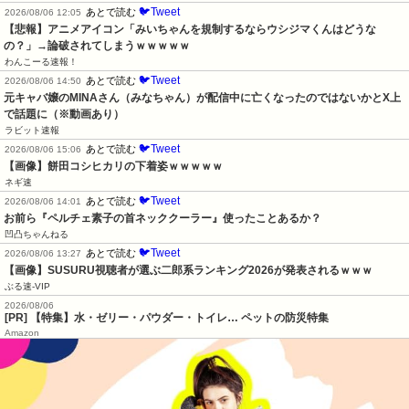
🐦Tweet
あとで読む
2026/08/06 12:05
【悲報】アニメアイコン「みいちゃんを規制するならウシジマくんはどうな
の？」→論破されてしまうｗｗｗｗｗ
わんこーる速報！
🐦Tweet
あとで読む
2026/08/06 14:50
元キャバ嬢のMINAさん（みなちゃん）が配信中に亡くなったのではないかとX上
で話題に（※動画あり）
ラビット速報
🐦Tweet
あとで読む
2026/08/06 15:06
【画像】餅田コシヒカリの下着姿ｗｗｗｗｗ
ネギ速
🐦Tweet
あとで読む
2026/08/06 14:01
お前ら『ペルチェ素子の首ネッククーラー』使ったことあるか？
凹凸ちゃんねる
🐦Tweet
あとで読む
2026/08/06 13:27
【画像】SUSURU視聴者が選ぶ二郎系ランキング2026が発表されるｗｗｗ
ぶる速-VIP
2026/08/06
[PR] 【特集】水・ゼリー・パウダー・トイレ… ペットの防災特集
Amazon