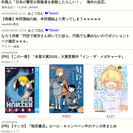
外国人「日本の警官が容疑者を射殺したらしい！」　海外の反応。
海外反応！ I LOVE JAPAN
🐦Tweet
あとで読む
2026/08/06 12:11
【画像】本田望結の妹、本田望結より実ってしまうｗｗｗｗｗ
mashlife通信
🐦Tweet
あとで読む
2026/08/06 13:06
なろう作家「円安で高市さん叩いてた奴ら、円高でも褒めないのでポジショント
ーク確定ｗｗｗ」
アニゲー速報
2026/08/06
[PR] 【この一冊】「本屋大賞2026」大賞受賞作『イン・ザ・メガチャーチ』
Kindleストア
¥460
¥862
¥227
2026/08/06
[PR] 【マンガ】『秋田書店』セール・キャンペーン中のマンガ本まとめ
Kindleストア