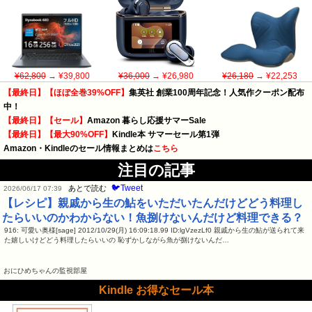
¥62,800
→ ¥39,800
¥36,000
→ ¥26,980
¥26,180
→ ¥22,253
【最終日】【ほぼ全巻39%OFF】
集英社 創業100周年記念！人気作クーポン配布
中！
【最終日】【セール】
Amazon 暮らし応援サマーSale
【最終日】【最大90%OFF】
Kindle本 サマーセール第1弾
Amazon・Kindleのセール情報まとめは
こちら
注目の記事
🐦Tweet
あとで読む
2026/06/17 07:39
【レシピ】親戚から生の鮎をいただいたんだけどどう料理し
たらいいのかわからない！魚捌けないんだけど料理できる？
916: 可愛い奥様[sage] 2012/10/29(月) 16:09:18.99 ID:lgVzezLf0 親戚から生の鮎が送られて来
た嬉しいけどどう料理したらいいの 恥ずかしながら魚が捌けないんだ…
おにひめちゃんの監視部屋
Kindle お得なセール本