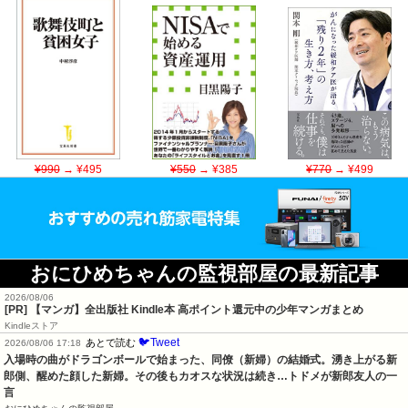
¥990
→ ¥495
¥550
→ ¥385
¥770
→ ¥499
おにひめちゃんの監視部屋の最新記事
2026/08/06
[PR] 【マンガ】全出版社 Kindle本 高ポイント還元中の少年マンガまとめ
Kindleストア
🐦Tweet
あとで読む
2026/08/06 17:18
入場時の曲がドラゴンボールで始まった、同僚（新婦）の結婚式。湧き上がる新
郎側、醒めた顔した新婦。その後もカオスな状況は続き…トドメが新郎友人の一
言