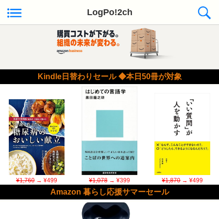
LogPo!2ch
Kindle日替わりセール ◆本日50冊が対象
¥1,760
→ ¥499
¥1,078
→ ¥399
¥1,870
→ ¥499
Amazon 暮らし応援サマーセール