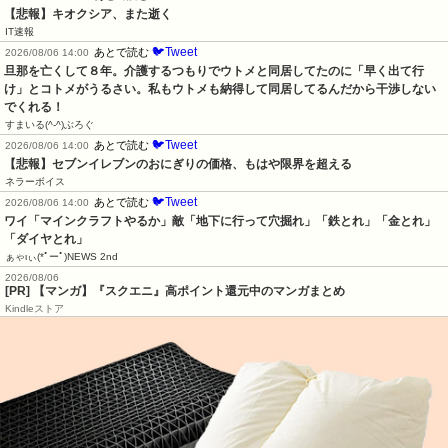
【悲報】キオクシア、また逝く
IT速報
🐦Tweet
あとで読む
2026/08/06 14:00
旦那を亡くして８年。介護するつもりでウトメと同居してたのに「早く出て行
け」とコトメがうるさい。私もウトメも納得して同居してるんだから干渉しない
でくれる！
すまいる(^-^)ぶろぐ
🐦Tweet
あとで読む
2026/08/06 14:00
【悲報】セブンイレブンのおにぎりの価格、もはや限界を超える
ネラーボイス
🐦Tweet
あとで読む
2026/08/06 14:00
ワイ「マインクラフトやるか」敵「地下に行って穴掘れ」「鉄とれ」「金とれ」
「ダイヤとれ」
ぁゃιぃ(*ﾟーﾟ)NEWS 2nd
2026/08/06
[PR] 【マンガ】『スクエニ』高ポイント還元中のマンガまとめ
Kindleストア