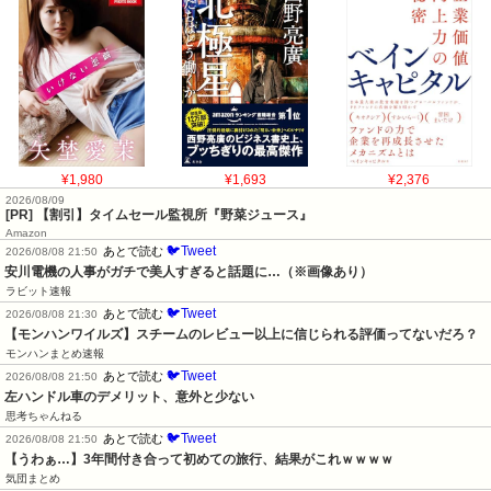
¥1,980
¥1,693
¥2,376
2026/08/09
[PR] 【割引】タイムセール監視所『野菜ジュース』
Amazon
🐦Tweet
あとで読む
2026/08/08 21:50
安川電機の人事がガチで美人すぎると話題に…（※画像あり）
ラビット速報
🐦Tweet
あとで読む
2026/08/08 21:30
【モンハンワイルズ】スチームのレビュー以上に信じられる評価ってないだろ？
モンハンまとめ速報
🐦Tweet
あとで読む
2026/08/08 21:50
左ハンドル車のデメリット、意外と少ない
思考ちゃんねる
🐦Tweet
あとで読む
2026/08/08 21:50
【うわぁ…】3年間付き合って初めての旅行、結果がこれｗｗｗｗ
気団まとめ