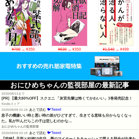
¥700
→ ¥350
¥630
→ ¥350
¥1,540
→ ¥499
おにひめちゃんの監視部屋の最新記事
2026/08/13まで
[PR]
【最大80%OFF】スクエニ 「灰宮先輩は怖くてかわいい」3巻発売記念！
Kindleストア
🐦Tweet
あとで読む
2026/08/09 02:18
息子の機嫌いい時と悪い時の差がひどすぎて、生きてる意味も分からなくなっ
た。私がﾀﾋんだらこの子は悲しむのかな…
おにひめちゃんの監視部屋
🐦Tweet
あとで読む
2026/08/09 02:18
【前編】旦那と結婚10年目、夢のマイホームをキャッシュで買える預金が出来た