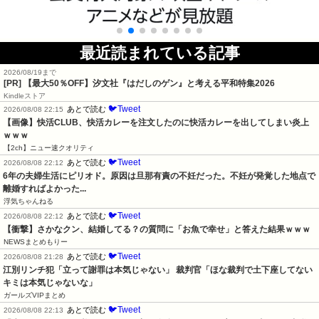
最近読まれている記事
2026/08/19まで
[PR]
【最大50％OFF】汐文社『はだしのゲン』と考える平和特集2026
Kindleストア
🐦Tweet
あとで読む
2026/08/08 22:15
【画像】快活CLUB、快活カレーを注文したのに快活カレーを出してしまい炎上
ｗｗｗ
【2ch】ニュー速クオリティ
🐦Tweet
あとで読む
2026/08/08 22:12
6年の夫婦生活にピリオド。原因は旦那有責の不妊だった。不妊が発覚した地点で
離婚すればよかった...
浮気ちゃんねる
🐦Tweet
あとで読む
2026/08/08 22:12
【衝撃】さかなクン、結婚してる？の質問に「お魚で幸せ」と答えた結果ｗｗｗ
NEWSまとめもりー
🐦Tweet
あとで読む
2026/08/08 21:28
江別リンチ犯「立って謝罪は本気じゃない」 裁判官「ほな裁判で土下座してない
キミは本気じゃないな」
ガールズVIPまとめ
🐦Tweet
あとで読む
2026/08/08 22:13