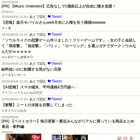
2026/08/09
[PR] 【Music Unlimited】広告なしで1億曲以上が自由に聴き放題！
Amazon
🐦Tweet
あとで読む
2026/08/08 22:40
【悲報】楽天モバイルさんww9月末に人権を失う模様wwwww
キニ速
🐦Tweet
あとで読む
2026/08/08 22:00
「ソウルライクの恋愛ゲーム作りました！フリーゲームです」→女の子と会話し
て「弱攻撃」「強攻撃」「パリィ」「ローリング」を選ぶガチでダークソウルな
んだがｗｗｗｗｗ
オレ的ゲーム速報＠刃
🐦Tweet
あとで読む
2026/08/08 21:50
給料低いのに転職する気がない旦那
がーるずレポート
🐦Tweet
あとで読む
2026/08/08 22:00
【AI悲報】スマホ端末、平均価格8万円超へ
ライフハックちゃんねる弐式
🐦Tweet
あとで読む
2026/08/08 22:00
【衝撃】ニートの末路を目撃してしまった
カオスちゃんねる
2026/08/09
[PR] 【ベストセラー】毎日更新！最近みんながリアルに買っている商品まとめ
食品・飲料編
Amazon