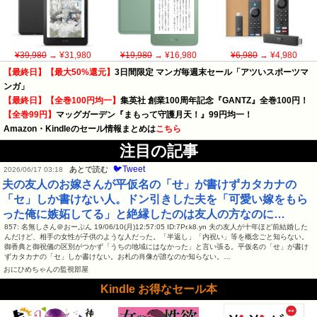
¥39,980
→ ¥31,980
¥19,980
→ ¥16,980
¥6,980
→ ¥4,980
【最終日】【最大50%還元】
3日間限定 マンガ毎週末セール「アツいスポーツマ
ンガ」
【最終日】【全巻100円均一】
集英社 創業100周年記念『GANTZ』全巻100円！
【全巻99円】
マッグガーデン『まもって守護月天！』99円均一！
Amazon・Kindleのセール情報まとめは
こちら
注目の記事
🐦Tweet
あとで読む
2026/06/17 03:18
夫の友人のお嫁さんが平仮名の「せ」が書けずカタカナの
「セ」しか書けない人。ドン引きした夫を「可愛い嫁をもら
った俺に嫉妬してる」と絶縁したのは友人の方なのに…
857: 名無しさん＠おーぷん 19/06/10(月)12:57:05 ID:7Pr.k8.yn 夫の友人が十年ほど前結婚した
んだけど、相手の女性が子供のような人だった。「半返し」「内祝い」等を概念ごと知らない。
御香典と御祝儀の区別がつかず「うちの地域にはなかった」と言い張る。平仮名の「せ」が書け
ずカタカナの「セ」しか書けない。お札の肖像が誰なのか知らない。…
おにひめちゃんの監視部屋
Kindle お得なセール本