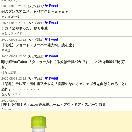
Kindleストア
🐦Tweet
あとで読む
2026/08/08 21:30
例のダンスアニメ、ヤバすぎるｗｗｗｗｗ
カンダタ速報
🐦Tweet
あとで読む
2026/08/08 21:30
シカ「全部喰った」 祭り中止
まとめブレイド
🐦Tweet
あとで読む
2026/08/08 23:12
【悲報】ショートスリーパー堀大輔、涙を流す
ネギ速
🐦Tweet
あとで読む
2026/08/08 22:00
彫り師YouTuber 「タトゥー入れてる奴は全員バカです」「バカは5000円が好
き」
はちま起稿
🐦Tweet
あとで読む
2026/08/08 23:12
【悲報】テレ東・田中瞳アナさん「面識のない方々にカメラを向けられることに
恐怖」・・・・・・・・・
なんJクエスト
2026/08/09
[PR] 【特集】Amazon 売れ筋ホーム・アウトドア・スポーツ特集
Amazon