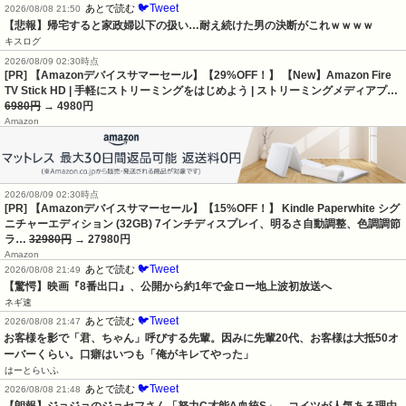
🐦Tweet
あとで読む
2026/08/08 21:50
【悲報】帰宅すると家政婦以下の扱い…耐え続けた男の決断がこれｗｗｗｗ
キスログ
2026/08/09 02:30時点
[PR] 【Amazonデバイスサマーセール】【29%OFF！】 【New】Amazon Fire
TV Stick HD | 手軽にストリーミングをはじめよう | ストリーミングメディアプ…
6980円
→ 4980円
Amazon
2026/08/09 02:30時点
[PR] 【Amazonデバイスサマーセール】【15%OFF！】 Kindle Paperwhite シグ
ニチャーエディション (32GB) 7インチディスプレイ、明るさ自動調整、色調調節
ラ…
32980円
→ 27980円
Amazon
🐦Tweet
あとで読む
2026/08/08 21:49
【驚愕】映画『8番出口』、公開から約1年で金ロー地上波初放送へ
ネギ速
🐦Tweet
あとで読む
2026/08/08 21:47
お客様を影で「君、ちゃん」呼びする先輩。因みに先輩20代、お客様は大抵50オ
ーバーくらい。口癖はいつも「俺がキレてやった」
はーとらいふ
🐦Tweet
あとで読む
2026/08/08 21:48
【朗報】ジョジョのジョセフさん「努力C才能A血統S」←コイツが人気ある理由