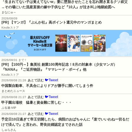
「生まれてない子は覚えてないw」妻に堕胎させたことを忘れ開き直るクソ叔父
→その場にいた流産直後の嫁や子供など『10人』が泣き叫ぶ地獄絵図へ
まなにゅ～
2026/08/09
[PR] 【マンガ】『ぶんか社』高ポイント還元中のマンガまとめ
Kindleストア
2026/08/31 まで！
[PR]
【100円～】集英社 創業100周年記念！8月の対象本（少女マンガ）
『NANA』『ご近所物語』『ママレード・ボーイ』他
Kindleストア
🐦Tweet
あとで読む
2026/08/08 21:26
中国製自動車、不具合によりドアが勝手に開いてしまう件
まとめたニュース
🐦Tweet
あとで読む
2026/08/08 21:27
甲子園出場校　猛暑と資金難に苦しむ・・・
ぶる速-VIP
🐦Tweet
あとで読む
2026/08/08 21:27
予定日10日過ぎて帝王切開したら、病院のおばちゃんに『楽でいいわねー切るだ
けで済んで』と言われ、野良妊婦認定までされた話
しゅらさん