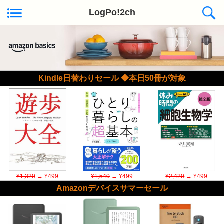
LogPo!2ch
Kindle日替わりセール ◆本日50冊が対象
¥1,320
→ ¥499
¥1,540
→ ¥499
¥2,420
→ ¥499
Amazonデバイスサマーセール