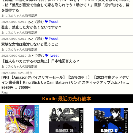
→姑「義兄が投資で借金して家を取られそう！助けて！」旦那「必ず助ける、嫁
を説得する
おにひめちゃんの監視部屋
🐦Tweet
あとで読む
2026/08/09 02:11
登山、禁止した方が良くないですか？
おにひめちゃんの監視部屋
🐦Tweet
あとで読む
2026/08/09 02:11
素敵な女性は絶対しないと思うこと
おにひめちゃんの監視部屋
🐦Tweet
あとで読む
2026/08/09 02:10
【他人をバカにするのは禁止】日本地図言える？
おにひめちゃんの監視部屋
2026/08/09 02:30時点
[PR] 【Amazonデバイスサマーセール】【15%OFF！】 【2023年度グッドデザ
イン賞受賞】Ring Stick Up Cam Battery (リング スティックアップカム バッ…
8980円
→ 7600円
Ring
Kindle 最近の売れ筋本