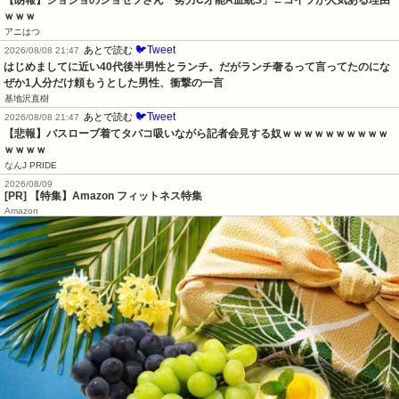
ｗｗｗ
アニはつ
🐦Tweet
あとで読む
2026/08/08 21:47
はじめましてに近い40代後半男性とランチ。だがランチ奢るって言ってたのにな
ぜか1人分だけ頼もうとした男性、衝撃の一言
基地沢直樹
🐦Tweet
あとで読む
2026/08/08 21:47
【悲報】バスローブ着てタバコ吸いながら記者会見する奴ｗｗｗｗｗｗｗｗｗｗ
ｗｗｗｗ
なんJ PRIDE
2026/08/09
[PR] 【特集】Amazon フィットネス特集
Amazon