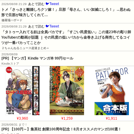
🐦Tweet
あとで読む
2026/08/08 21:29
トメ「さっさと離婚しろクソ嫁！」旦那「母さん、いい加減にしろ！」→思わぬ
形で旦那が味方してくれて…
修羅場ハザード
🐦Tweet
あとで読む
2026/08/08 21:29
「タトゥー入れてる奴は全員バカです」「すごい民度低い」この道23年の彫り師
YouTuberの動画が話題   |  その民度の低いバカから金巻き上げる商売してるコイ
ツが一番バカってことか
２ちゃんねるニュース超速まとめ＋
2026/08/09
[PR] 【マンガ】Kindle マンガ本 99円セール
Kindleストア
¥3,960
¥1,259
¥1,911
2026/08/31 まで！
[PR]
【100円～】集英社 創業100周年記念！8月オススメのマンガ100選！