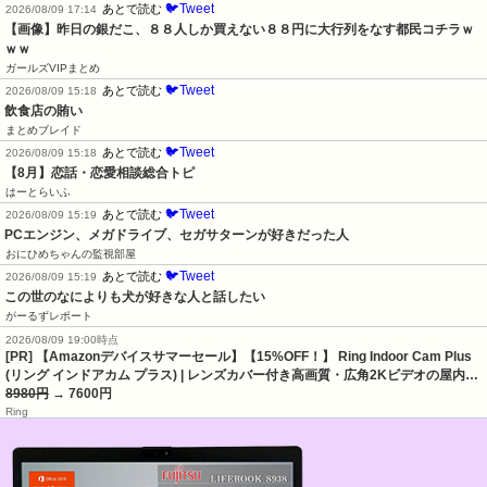
🐦Tweet
あとで読む
2026/08/09 17:14
【画像】昨日の銀だこ、８８人しか買えない８８円に大行列をなす都民コチラｗ
ｗｗ
ガールズVIPまとめ
🐦Tweet
あとで読む
2026/08/09 15:18
飲食店の賄い
まとめブレイド
🐦Tweet
あとで読む
2026/08/09 15:18
【8月】恋話・恋愛相談総合トピ
はーとらいふ
🐦Tweet
あとで読む
2026/08/09 15:19
PCエンジン、メガドライブ、セガサターンが好きだった人
おにひめちゃんの監視部屋
🐦Tweet
あとで読む
2026/08/09 15:19
この世のなによりも犬が好きな人と話したい
がーるずレポート
2026/08/09 19:00時点
[PR] 【Amazonデバイスサマーセール】【15%OFF！】 Ring Indoor Cam Plus
(リング インドアカム プラス) | レンズカバー付き高画質・広角2Kビデオの屋内…
8980円
→ 7600円
Ring