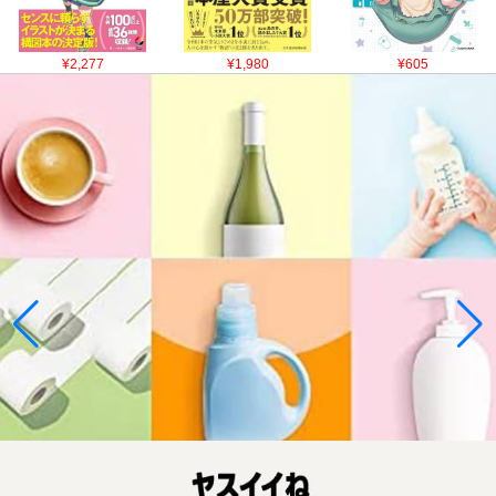
¥2,277
¥1,980
¥605