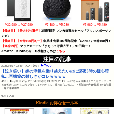
¥32,980
→ ¥27,980
¥7,480
→ ¥5,980
¥7,980
→ ¥5,480
【最終日】【最大50%還元】
3日間限定 マンガ毎週末セール「アツいスポーツマ
ンガ」
【最終日】【全巻100円均一】
集英社 創業100周年記念『GANTZ』全巻100円！
【全巻99円】
マッグガーデン『まもって守護月天！』99円均一！
Amazon・Kindleのセール情報まとめは
こちら
注目の記事
🐦Tweet
あとで読む
2026/06/17 02:50
【泣き笑い】嫁の浮気を乗り越えたいのに深夜3時の疑心暗
鬼…再構築の難しさがコレｗｗｗｗ
418： ◆rdyKL9HZ6g :2016/06/05(日) 19:09:26.28 ID: .net 2ちゃん自体は見てたけどドリップ
とか初めてだからこれで合ってるかわからん。違ったらごめん。 ・相談者の年齢職業 35 会社員
・嫁の年齢職業 …
気団まとめ
Kindle お得なセール本