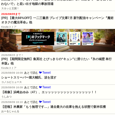
わないで」と庇い出す地獄の事故現場
スカッと王国！
2026/08/09まで
[PR] 【最大88%OFF】一二三書房 ブレイブ文庫7月 新刊配信キャンペーン『魔術
オタクの魔法革命』他
Kindleストア
2026/08/15 まで！
[PR] 【期間限定無料】集英社 とびっきりの“キュン”に浸りたい『氷の城壁 単行
本版』他
Kindleストア
🐦Tweet
あとで読む
2026/08/09 16:09
ショートスリーパー堀大輔氏、涙を流す
コノユビニュース
🐦Tweet
あとで読む
2026/08/09 16:09
【画像】浜崎あゆみ（47）、エッッッッッッッッッッッッッッッ！！
うしみつ
🐦Tweet
あとで読む
2026/08/09 16:10
【悲報】米農家「もう無理です…」過去最大の在庫を抱える状態で新米収穫
おーるじゃんる