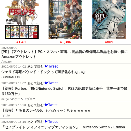
¥1,430
¥1,386
¥809
2026/08/09
[PR] 【アウトレット】PC・スマホ・家電… 高品質の整備済み製品をお買い得に
Amazonアウトレット
Amazon
🐦Tweet
あとで読む
2026/08/09 14:02
ジェリド専用バウンド・ドックって商品化されないな
GUNDAM.LOG
🐦Tweet
あとで読む
2026/08/09 14:02
【朗報】Forbes「初代Nintendo Switch、PS2の記録更新に王手　世界一まで残
り150万台」
mutyunのゲーム+αブログ
🐦Tweet
あとで読む
2026/08/09 15:20
【悲報】とあるのレベル5、もうめちゃくちゃｗｗｗｗｗ
ぴこ速
🐦Tweet
あとで読む
2026/08/09 16:45
「ゼノブレイド ディフィニティブエディション」　Nintendo Switch 2 Edition　