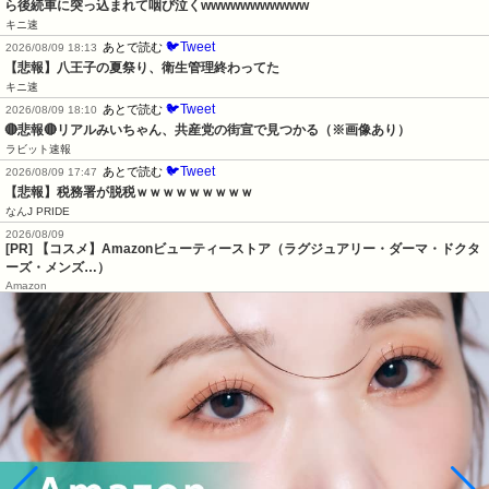
ら後続車に突っ込まれて咽び泣くwwwwwwwwwww
キニ速
🐦Tweet
あとで読む
2026/08/09 18:13
【悲報】八王子の夏祭り、衛生管理終わってた
キニ速
🐦Tweet
あとで読む
2026/08/09 18:10
🔴悲報🔴リアルみいちゃん、共産党の街宣で見つかる（※画像あり）
ラビット速報
🐦Tweet
あとで読む
2026/08/09 17:47
【悲報】税務署が脱税ｗｗｗｗｗｗｗｗｗ
なんJ PRIDE
2026/08/09
[PR] 【コスメ】Amazonビューティーストア（ラグジュアリー・ダーマ・ドクタ
ーズ・メンズ…）
Amazon