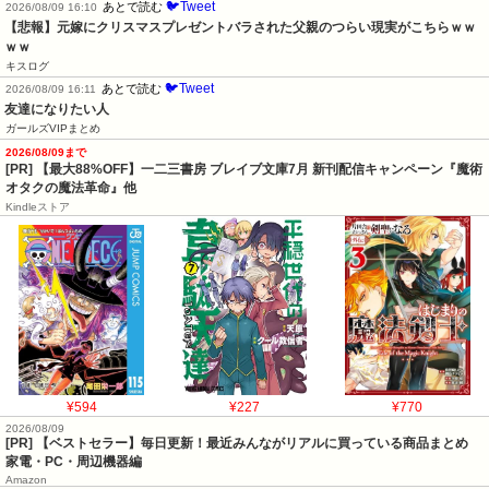
🐦Tweet
あとで読む
2026/08/09 16:10
【悲報】元嫁にクリスマスプレゼントバラされた父親のつらい現実がこちらｗｗ
ｗｗ
キスログ
🐦Tweet
あとで読む
2026/08/09 16:11
友達になりたい人
ガールズVIPまとめ
2026/08/09まで
[PR] 【最大88%OFF】一二三書房 ブレイブ文庫7月 新刊配信キャンペーン『魔術
オタクの魔法革命』他
Kindleストア
¥594
¥227
¥770
2026/08/09
[PR] 【ベストセラー】毎日更新！最近みんながリアルに買っている商品まとめ
家電・PC・周辺機器編
Amazon