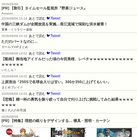
2026/08/09
[PR] 【割引】タイムセール監視所『野菜ジュース』
Amazon
🐦Tweet
あとで読む
2026/08/09 15:19
中国の三峡ダムが全開放流を実施…長江流域で深刻な洪水被害！
軍事・ミリタリー速報
🐦Tweet
あとで読む
2026/08/09 15:18
ただのパートなのに…
ガールズVIPまとめ
🐦Tweet
あとで読む
2026/08/09 14:02
【動画】御当地アイドルだった頃の今田美桜、レベチｗｗｗｗｗｗｗｗｗｗｗｗ
ｗｗｗｗｗｗ
いたしん！
🐦Tweet
あとで読む
2026/08/09 14:02
上原浩治「250Sで名球会入りは甘い。300か350に上げてもいい」
まとめブレイド
🐦Tweet
あとで読む
2026/08/09 14:02
【悲報】精一杯の勇気を振り絞って自分で刈り上げに挑戦してみた結果ｗｗｗｗ
ｗｗｗｗ
働く大人の非常識
2026/08/09
[PR] 【特集】理想の眠りをデザインする… 寝具・照明・カーテン
Amazon