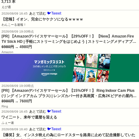
3,713 本
えび通
🐦Tweet
あとで読む
2026/08/09 16:45
【悲報】イオン、完全にヤケクソになるｗｗｗｗ
わんこーる速報！
2026/08/09 19:00時点
[PR] 【Amazonデバイスサマーセール】【29%OFF！】 【New】Amazon Fire
TV Stick HD | 手軽にストリーミングをはじめよう | ストリーミングメディアプ…
6980円
→ 4980円
Amazon
2026/08/09 19:00時点
[PR] 【Amazonデバイスサマーセール】【15%OFF！】 Ring Indoor Cam Plus
(リング インドアカム プラス) | レンズカバー付き高画質・広角2Kビデオの屋内…
8980円
→ 7600円
Ring
🐦Tweet
あとで読む
2026/08/09 16:45
ワイ二ート、来年で還暦を迎える
ふぇー速
🐦Tweet
あとで読む
2026/08/09 16:40
【爆笑】女、インスタ映えの為にロードスターを路肩に止めて記念撮影していた