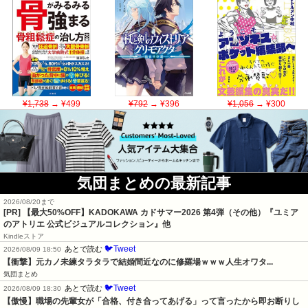
¥1,738
→ ¥499
¥792
→ ¥396
¥1,056
→ ¥300
気団まとめの最新記事
2026/08/20まで
[PR]
【最大50%OFF】KADOKAWA カドサマー2026 第4弾（その他）『ユミア
のアトリエ 公式ビジュアルコレクション』他
Kindleストア
🐦Tweet
あとで読む
2026/08/09 18:50
【衝撃】元カノ未練タラタラで結婚間近なのに修羅場ｗｗｗ人生オワタ...
気団まとめ
🐦Tweet
あとで読む
2026/08/09 18:30
【傲慢】職場の先輩女が「合格、付き合ってあげる」って言ったから即お断りし