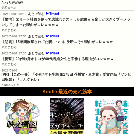
たったwwww
気団まとめ
🐦Tweet
あとで読む
2026/08/09 18:10
【驚愕】エリート社員を使って忠誠心テストした結果ｗｗ脅しが大きくブーメラ
ンしてしまった理由がコレｗｗｗｗ
気団まとめ
🐦Tweet
あとで読む
2026/08/09 17:50
【悲劇】15年間軟禁されてた妻、ついに決断…その理由がコレｗｗｗ
気団まとめ
🐦Tweet
あとで読む
2026/08/09 17:30
【衝撃】20代独身オトコが40代既婚女性と不倫する理由がコレｗｗｗ
気団まとめ
2026/08/09
[PR] 【この一冊】「令和7年下半期 第175回 芥川賞・直木賞」受賞作品『ゾンビ
回収婦』『けんぐゎい』
Kindleストア
Kindle 最近の売れ筋本