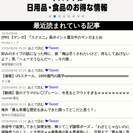
最近読まれている記事
2026/08/09
[PR] 【マンガ】『スクエニ』高ポイント還元中のマンガまとめ
Kindleストア
🐦Tweet
あとで読む
2026/08/09 15:20
好みのタイプの話になった時に、彼「俺は尽くされたいけど、何もしてあげない
よ？」私「へぇーそうなんだー」→その後…
修羅場家の日常
🐦Tweet
あとで読む
2026/08/09 15:20
【速報】USスチール、1800億円の黒字wwwwwwwwwwwwwwwwwwwwwwww
キニ速
🐦Tweet
あとで読む
2026/08/09 16:11
【動画】昔のドラマのレ◯プシーン、今見るとアウトすぎるｗｗｗｗｗｗｗｗｗ
mashlife通信
🐦Tweet
あとで読む
2026/08/09 16:11
海外「最も幸運な歴史を歩んできた国ってどこだと思う？」
海外の万国反応記
🐦Tweet
あとで読む
2026/08/09 13:19
赤信号で追突してきた加害女性、降りてこず謝罪ポーズ→「わざとじゃないのに
保険使うの！？」と大号泣ｗｗ被害者の私を悪者扱いし、旦那まで「妻を強く言