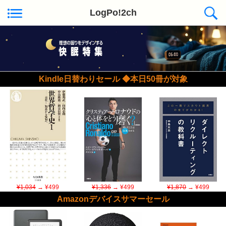
LogPo!2ch
Kindle日替わりセール ◆本日50冊が対象
¥1,034
→ ¥499
¥1,336
→ ¥499
¥1,870
→ ¥499
Amazonデバイスサマーセール