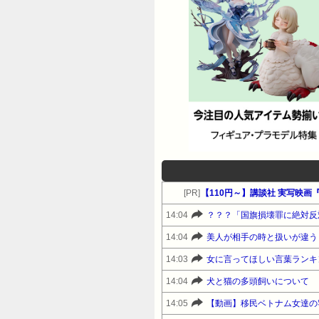
[PR]
【110円～】講談社 実写映画『
14:04
？？？「国旗損壊罪に絶対反
14:04
14:03
女に言ってほしい言葉ランキ
14:04
犬と猫の多頭飼いについて
14:05
【動画】移民ベトナム女達の