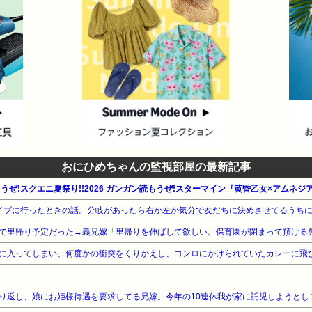
おにひめちゃんの監視部屋の最新記事
もうぜ!スクエニ夏祭り!!2026 ガンガン読もうぜ!スターマイン『黄昏乙女×アムネジ
で里帰り予定だった→義兄嫁「里帰りを伸ばして欲しい。保育園が閉まって預ける
に入ってしまい、何度かの衝突をくりかえし、コンロにかけられていたカレーに飛
り返し、娘にお姫様待遇を要求してる兄嫁。今年の10連休我が家に託児しようとし