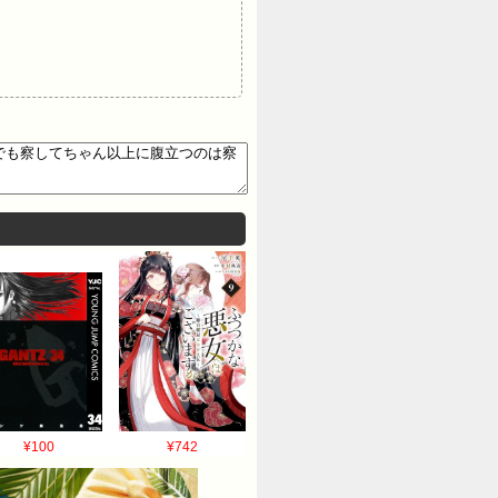
¥100
¥742