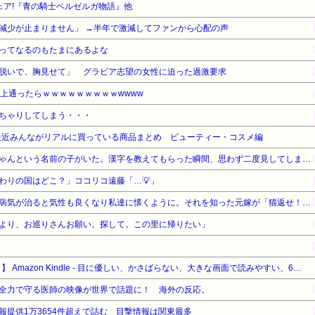
フェア!『青の騎士ベルゼルガ物語』他
減少が止まりません」 →半年で激減してファンから心配の声
ってなるのもたまにあるよな
脱いで、胸見せて」 グラビア志望の女性に迫った過激要求
以上通ったらｗｗｗｗｗｗｗｗｗwwww
ちゃりしてしまう・・・
最近みんながリアルに買っている商品まとめ ビューティー・コスメ編
園の運動会で「みれいあ」ちゃんという名前の子がいた。漢字を教えてもらった瞬間、思わず二度見してしまい…
わりの国はどこ？」ココリコ遠藤「…💡」
旦那の元嫁が捨ててった猫。病気が治ると気性も良くなり私達に懐くように。それを知った元嫁が「猫返せ！！」「あんたみたいな小娘に猫と旦那君の面倒見れるわけがない」→修羅場に…
より、お巡りさんお願い。探して。この里に帰りたい」
【タイムセール】【15%OFF！】 Amazon Kindle - 目に優しい、かさばらない、大きな画面で読みやすい、6週間持続バッテリー、6インチディスプレイ電子書籍リーダー、マッチャ、16GB、広告なし
全力で守る医師の映像が世界で話題に！ 海外の反応。
報提供1万3654件超えで詰む 目撃情報は関東最多