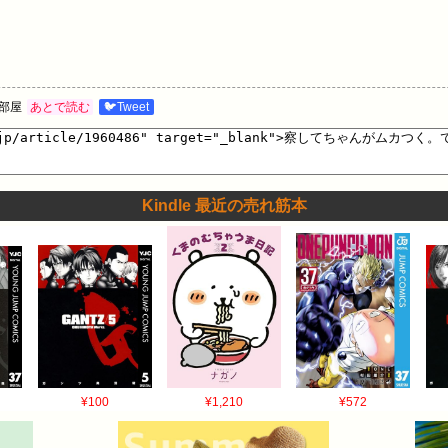
部屋
あとで読む
🐦Tweet
Kindle 最近の売れ筋本
¥100
¥1,210
¥572