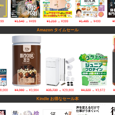
99
¥1,540
→ ¥499
¥1,210
→ ¥399
¥1,485
→ ¥499
¥
Amazon タイムセール
8,000
¥4,980
→ ¥3,984
¥35,739
→ ¥29,800
¥4,320
→ ¥3,672
¥
Kindle お得なセール本