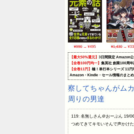
¥990
→ ¥495
¥1,430
→ ¥33
【最大50%還元】
3日間限定 Amaz
【全巻100円均一】
集英社 創業100周
【全巻11円】
極！単行本シリーズ 11
Amazon・Kindle・セール情報のまと
察してちゃんがム
周りの男達
119: 名無しさん＠おーぷん 19/
つめてきてキモいそんで声かけた