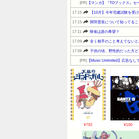
[PR]
【マンガ】『TOブックス』セ
17:15
【10月】今年宅建試験を受け
17:15
関羽雲長について知ってるこ
17:11
帰省は誰の希望？
17:09
全く相手のこと考えてないと
17:08
子供の頃、野性的だった方ど
[PR]
【Music Unlimited】広
¥792
¥100