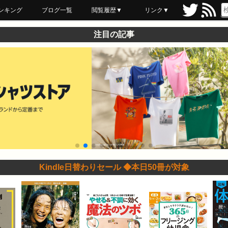
ンキング
ブログ一覧
閲覧履歴▼
リンク▼
ブックマーク
最近読んだ
あとで読む
ネットスーパー
飲食店舗用品
セール情報
注目の記事
Kindle日替わりセール ◆本日50冊が対象