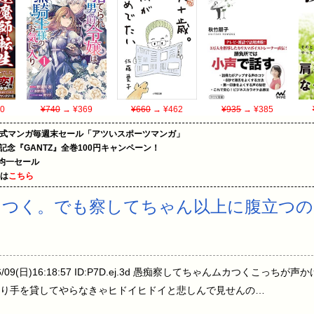
0
¥740
→ ¥369
¥660
→ ¥462
¥935
→ ¥385
on公式マンガ毎週末セール「アツいスポーツマンガ」
年記念『GANTZ』全巻100円キャンペーン！
円均一セール
めは
こちら
カつく。でも察してちゃん以上に腹立つの
06/09(日)16:18:57 ID:P7D.ej.3d 愚痴察してちゃんムカつくこ
り手を貸してやらなきゃヒドイヒドイと悲しんで見せんの…