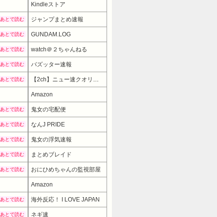
Kindleストア
ジャンプまとめ速報
あとで読む
GUNDAM.LOG
あとで読む
watch＠２ちゃんねる
あとで読む
バズッター速報
あとで読む
【2ch】ニュー速クオリティ
あとで読む
Amazon
鬼女の宅配便
あとで読む
なんJ PRIDE
あとで読む
鬼女の浮気速報
あとで読む
まとめブレイド
あとで読む
おにひめちゃんの監視部屋
あとで読む
Amazon
海外反応！ I LOVE JAPAN
あとで読む
ネギ速
あとで読む