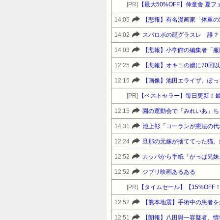
[PR]
【最大50%OFF】伸童舎 夏
14:05
【悲報】有名漫画家「体重の
14:02
スパロボの顔グラスレ 誰？
14:03
【悲報】小学館の編集者「服
12:25
【悲報】オキニの嬢に70回
12:15
【画像】池田エライザ、ぽっ
[PR]
【ベストセラー】毎日更新！
12:15
14:31
池上彰「コーランが憲法の代
12:24
12:52
カッパから手紙「かっぱ兄妹
12:52
ジブリ映画あるある
[PR]
12:52
【熊本地震】手術中の患者を
12:51
【朗報】八田與一容疑者、情