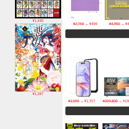
¥1,430
¥2,750
→ ¥499
¥4,950
→ ¥4
¥1,287
¥1,999
→ ¥1,357
¥209,800
→ ¥19