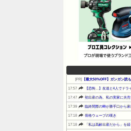
[PR]
【最大50%OFF】ガンガン読
17:57
17:47
初出産の為、私の実家に夫売
17:39
臨終間際の蝉が勝手口から家
17:18
骨格ウェーブの嘆き
17:18
「私は高齢出産だから」を繰