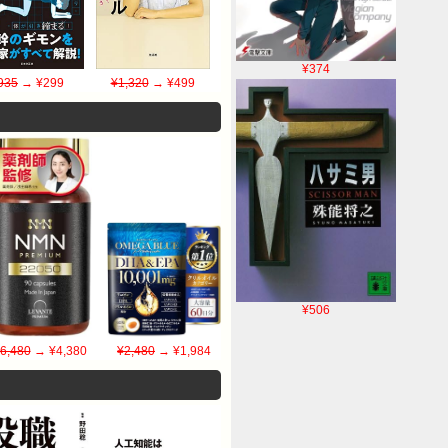
¥374
935
→ ¥299
¥1,320
→ ¥499
¥506
6,480
→ ¥4,380
¥2,480
→ ¥1,984