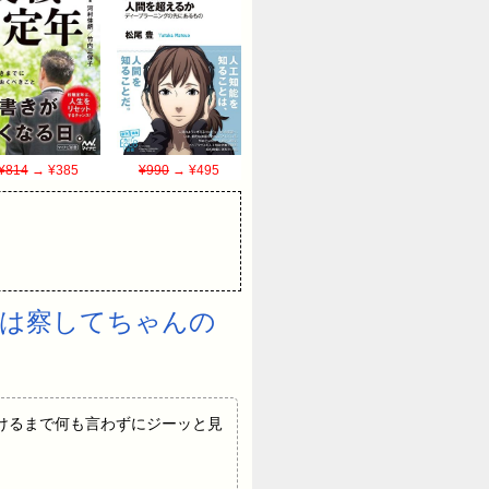
¥814
→ ¥385
¥990
→ ¥495
は察してちゃんの
っちが声かけるまで何も言わずにジーッと見