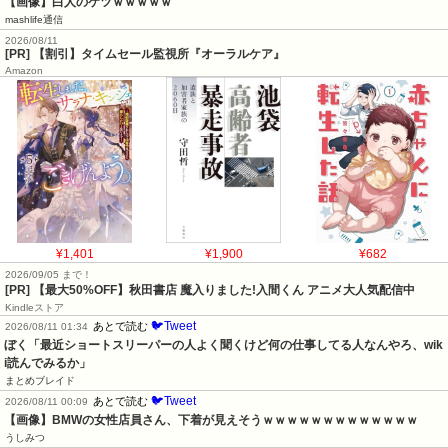
【画像】白人のケツｗｗｗｗｗ
mashlife通信
2026/08/11
[PR] 【割引】タイムセール監視所『オーラルケア』
Amazon
¥1,401
¥1,900
¥682
2026/09/05 まで！
[PR] 【最大50%OFF】秋田書店 魔入りました!入間くん アニメ大人気配信中
Kindleストア
🐦Tweet
あとで読む
2026/08/11 01:34
ぼく「最近ショートスリーパーの人よく聞くけど何の仕事してる人なんやろ、wik
i読んでみるか」
まとめブレイド
🐦Tweet
あとで読む
2026/08/11 00:09
【画像】BMWの女性店員さん、下着が見えそうｗｗｗｗｗｗｗｗｗｗｗｗｗ
うしみつ