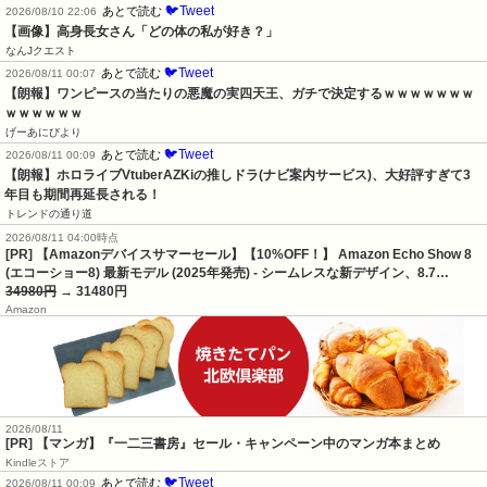
🐦Tweet
あとで読む
2026/08/10 22:06
【画像】高身長女さん「どの体の私が好き？」
なんJクエスト
🐦Tweet
あとで読む
2026/08/11 00:07
【朗報】ワンピースの当たりの悪魔の実四天王、ガチで決定するｗｗｗｗｗｗｗ
ｗｗｗｗｗｗ
げーあにびより
🐦Tweet
あとで読む
2026/08/11 00:09
【朗報】ホロライブVtuberAZKiの推しドラ(ナビ案内サービス)、大好評すぎて3
年目も期間再延長される！
トレンドの通り道
2026/08/11 04:00時点
[PR] 【Amazonデバイスサマーセール】【10%OFF！】 Amazon Echo Show 8
(エコーショー8) 最新モデル (2025年発売) - シームレスな新デザイン、8.7…
34980円
→ 31480円
Amazon
2026/08/11
[PR] 【マンガ】『一二三書房』セール・キャンペーン中のマンガ本まとめ
Kindleストア
🐦Tweet
あとで読む
2026/08/11 00:09