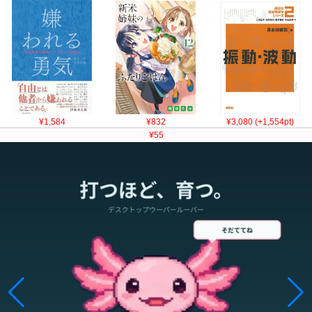
¥1,584
¥832
¥3,080 (+1,554pt)
¥55