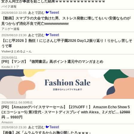
女さん同士が事故を起こした結果ｗｗｗｗｗｗｗｗｗｗｗｗｗｗ
バイク速報
🐦Tweet
あとで読む
2026/08/10 22:05
【動画】スマブラの大会で負けた男、ストレス発散に壊してもいい安価なものが
見つからず消化不良で死亡wwwwwwwww
アニゲー速報
🐦Tweet
あとで読む
2026/08/10 23:30
【にじ甲2026 】熱狂！にじさんじ甲子園2026 Day1,2振り返り！りかしぃ苦しそ
うで草
Vtuberまとめるよ～ん
2026/08/11
[PR] 【マンガ】『徳間書店』高ポイント還元中のマンガまとめ
Kindleストア
2026/08/11 04:00時点
[PR] 【Amazonデバイスサマーセール】【23%OFF！】 Amazon Echo Show 5
(エコーショー5) 第3世代 - スマートディスプレイ with Alexa、2メガピ…
12980
円
→ 9980円
Amazon
🐦Tweet
あとで読む
2026/08/10 23:30
【画像】JK「ムラムラするからお胸公開したろｗｗｗ」