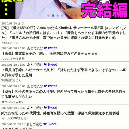
2026/08/20 まで！
[PR]
【最大65%OFF】Amazon公式 Kindle本 サマーセール第2弾（#マンガ・少
女）『スキル『台所召喚』はすごい！』『魔物をペット化する能力が目覚めまし
た』『追放された元令嬢、森で拾った皇子に溺愛され聖女に目覚める』他
Kindleストア
🐦Tweet
あとで読む
2026/08/10 23:00
【画像】書道部女子の『胸』、全体的にデカすぎるｗｗｗｗｗ
ついんてーる速報
🐦Tweet
あとで読む
2026/08/10 23:00
〈満員山手線にベビーカーで炎上〉「折りたたまず乗車できる」はずなのに…JR
東日本が示した見解
常識的に考えた
🐦Tweet
あとで読む
2026/08/10 23:00
【朗報】相手の事あっこの人可愛い好きだって思ったら相手も自分の事好意持っ
てる事が大半らしい
カオスちゃんねる
🐦Tweet
あとで読む
2026/08/10 22:32
紙で指を切った40代男性。絆創膏を貼って放置→激痛で救急搬送され腕切断
ガールズVIPまとめ
🐦Tweet
あとで読む
2026/08/11 00:11