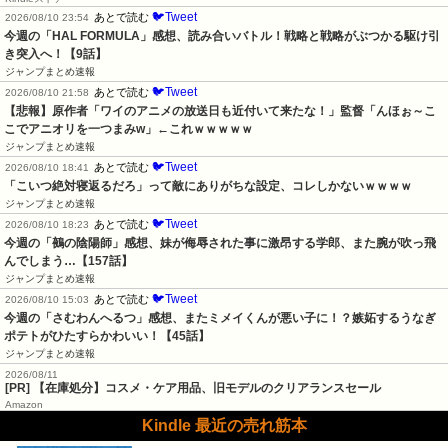
🐦Tweet
あとで読む
2026/08/10 23:54
今週の「HAL FORMULA」感想、読み合いバトル！戦略と戦略がぶつかる駆け引
き突入へ！【9話】
ジャンプまとめ速報
🐦Tweet
あとで読む
2026/08/10 21:58
【悲報】原作者「ワイのアニメの放送日も近付いて来たな！」監督「んほぉ～こ
こでアニオリを一つまみw」←これｗｗｗｗｗ
ジャンプまとめ速報
🐦Tweet
あとで読む
2026/08/10 18:41
「こいつ絶対寝返るだろ」って敵にありがちな設定、コレしかないｗｗｗｗ
ジャンプまとめ速報
🐦Tweet
あとで読む
2026/08/10 18:23
今週の「鵺の陰陽師」感想、妹が侮辱された事に激昂する学郎、また腕が吹っ飛
んでしまう…【157話】
ジャンプまとめ速報
🐦Tweet
あとで読む
2026/08/10 15:03
今週の「さむわんへるつ」感想、またミメイくんが悪い子に！？嫉妬するうなぎ
ポテトがひたすらかわいい！【45話】
ジャンプまとめ速報
2026/08/11
[PR] 【在庫処分】コスメ・ケア用品、旧モデルのクリアランスセール
Amazon
Kindle 最近の売れ筋本