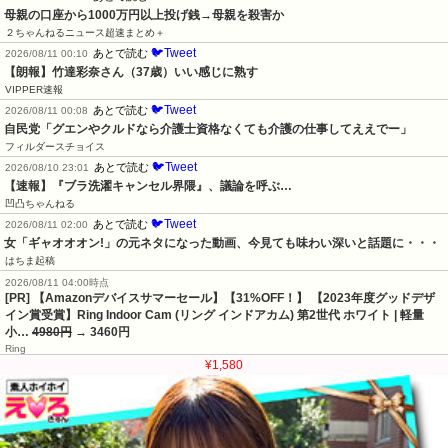
母親の口座から1000万円以上投げ銭→母親を殺害か
２ちゃんねるニュース超速まとめ＋
🐦Tweet
あとで読む
2026/08/11 00:10
【朗報】竹達彩奈さん（37歳）いい感じに熟す
VIPPER速報
🐦Tweet
あとで読む
2026/08/11 00:08
自民党「グエンやクルドなら介護士資格なくても介護の仕事してええでー」
フィルダースチョイス
🐦Tweet
あとで読む
2026/08/10 23:01
【速報】『ブラ洗濯キャンセル界隈』、議論を呼ぶ…
凹凸ちゃんねる
🐦Tweet
あとで読む
2026/08/11 02:00
女「ギャオオオン!」の元ネタになった動画、今見ても味わい深いと話題に・・・
はちま起稿
2026/08/11 04:00時点
[PR] 【Amazonデバイスサマーセール】【31%OFF！】 【2023年度グッドデザ
イン賞受賞】Ring Indoor Cam (リング インドアカム) 第2世代 ホワイト | 軽量
小…
4980円
→ 3460円
Ring
¥1,580