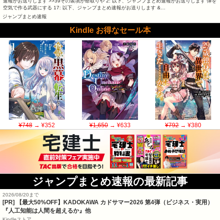
速報がお送りします >>39その装填が命取りや 2: 以下、ジャンプまとめ速報がお送りします 弾を
空気で作る武器にする 17: 以下、ジャンプまとめ速報がお送りします &…
ジャンプまとめ速報
Kindle お得なセール本
¥748
→ ¥352
¥1,650
→ ¥633
¥792
→ ¥380
ジャンプまとめ速報の最新記事
2026/08/20まで
[PR]
【最大50%OFF】KADOKAWA カドサマー2026 第4弾（ビジネス・実用）
『人工知能は人間を超えるか』他
Kindleストア