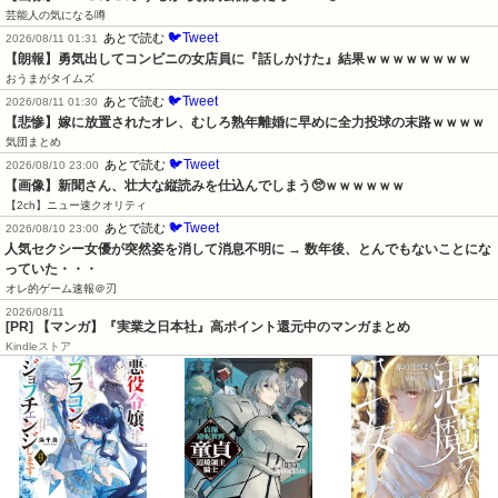
芸能人の気になる噂
🐦Tweet
あとで読む
2026/08/11 01:31
【朗報】勇気出してコンビニの女店員に『話しかけた』結果ｗｗｗｗｗｗｗｗ
おうまがタイムズ
🐦Tweet
あとで読む
2026/08/11 01:30
【悲惨】嫁に放置されたオレ、むしろ熟年離婚に早めに全力投球の末路ｗｗｗｗ
気団まとめ
🐦Tweet
あとで読む
2026/08/10 23:00
【画像】新聞さん、壮大な縦読みを仕込んでしまう🥺ｗｗｗｗｗｗ
【2ch】ニュー速クオリティ
🐦Tweet
あとで読む
2026/08/10 23:00
人気セクシー女優が突然姿を消して消息不明に → 数年後、とんでもないことにな
っていた・・・
オレ的ゲーム速報＠刃
2026/08/11
[PR] 【マンガ】『実業之日本社』高ポイント還元中のマンガまとめ
Kindleストア