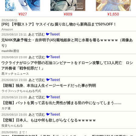
¥927
¥809
¥1,650
2026/08/11
[PR] 【半額ストア】ヤスイイね 掘り出し物から新商品まで50%OFF！
Amazon
🐦Tweet
あとで読む
2026/08/10 23:11
元NHK気象予報士・吉井明子(45)菊地姫奈と同じ水着を着るｗｗｗｗｗ（画像あ
り）
mashlife通信
🐦Tweet
あとで読む
2026/08/10 23:00
ウクライナがロシア中部の石油コンビナートをドローン攻撃して13人死亡　ロシ
ア外務省「戦争犯罪だ！」
黒マッチョニュース
🐦Tweet
あとで読む
2026/08/10 23:00
【朗報】独身、本当は人生イージーモードだった事が判明
ライフハックちゃんねる弐式
🐦Tweet
あとで読む
2026/08/10 23:00
【悲報】バットを買って店を出た男性が捕まる世の中になってしまう……
カナ速
🐦Tweet
あとで読む
2026/08/10 23:00
【悲報】日本人、もはや何も欲しがらなくなるｗｗｗｗｗ
投資ちゃんねる
2026/09/01 まで！