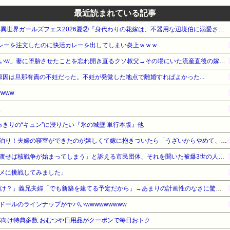
最近読まれている記事
【最大70%OFF】KADOKAWA 異世界ガールズフェス2026夏②『身代わりの花嫁は、不器用な辺境伯に溺愛される』他
カレーを注文したのに快活カレーを出してしまい炎上ｗｗｗ
「生まれてない子は覚えてないw」妻に堕胎させたことを忘れ開き直るクソ叔父→その場にいた流産直後の嫁や子供など『10人』が泣き叫ぶ地獄絵図へ
原因は旦那有責の不妊だった。不妊が発覚した地点で離婚すればよかった...
www
止
っきりの“キュン”に浸りたい『氷の城壁 単行本版』他
マイホームが完成して初のお泊り！夫婦の寝室ができたのが嬉しくて嫁に抱きついたら「うざいからやめて、まったくふざけんなよ、お前」俺（何をしてるんだろう、俺…）
「私達が原爆ドーム前をあけ渡せば核戦争が始まってしまう」と訴える市民団体、それを聞いた被爆3世の人が……
メに挑戦してみました」
私「15年共働きで貯金それだけ？」義兄夫婦「でも新築を建てる予定だから」→あまりの計画性のなさに驚いて…
ールのラインナップがヤバいwwwwwwwww
向け特典多数 おむつや日用品がクーポンで毎日おトク