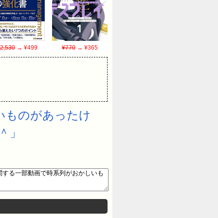
2,530
→ ¥499
¥770
→ ¥365
いものがあったけ
＾」