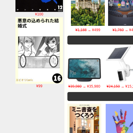
¥100
¥1,188
→ ¥499
¥1,760
→ ¥4
¥99
¥39,980
→ ¥35,980
¥24,150
→ ¥15,