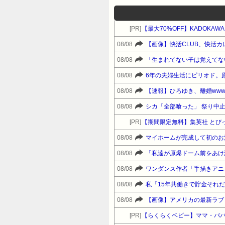
[PR]
08/08
【画像】快活CLUB、快活
08/08
08/08
6年の夫婦生活にピリオド。
08/08
【速報】ひろゆき、離婚www
08/08
シカ「全部喰った」 祭り中
[PR]
【期間限定無料】集英社 とび
08/08
08/08
08/08
ワンダンス作者「手描きアニ
08/08
08/08
【画像】アメリカの最新ラブド
[PR]
【らくらくベビー】ママ・パパ