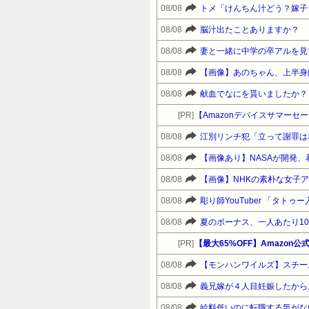
08/08
08/08
脳汁出たことありますか？
08/08
妻と一緒に中学の卒アルを見
08/08
【画像】あのちゃん、上半身
08/08
献血でなにを貰いましたか？
[PR]
08/08
江別リンチ犯「立って謝罪は
08/08
【画像あり】NASAが開発、
08/08
【画像】NHKの素朴な女子
08/08
彫り師YouTuber 「タト
08/08
夏のボーナス、一人あたり10
[PR]
【最大65%OFF】Amazon
08/08
【モンハンワイルズ】スチー
08/08
08/08
給料低いのに転職する気がな