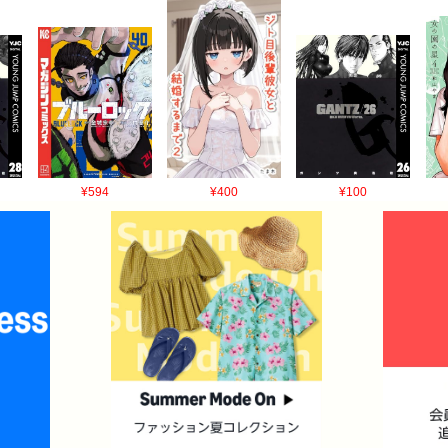
¥594
¥400
¥100