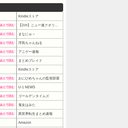
Kindleストア
【2ch】ニュー速クオリティ
あとで読む
まなにゅ～
あとで読む
浮気ちゃんねる
あとで読む
アニゲー速報
あとで読む
まとめブレイド
あとで読む
Kindleストア
おにひめちゃんの監視部屋
あとで読む
U-1 NEWS
あとで読む
ゴールデンタイムズ
あとで読む
鬼女はみた
あとで読む
異世界転生まとめ速報
あとで読む
Amazon