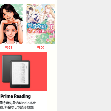
¥693
¥860