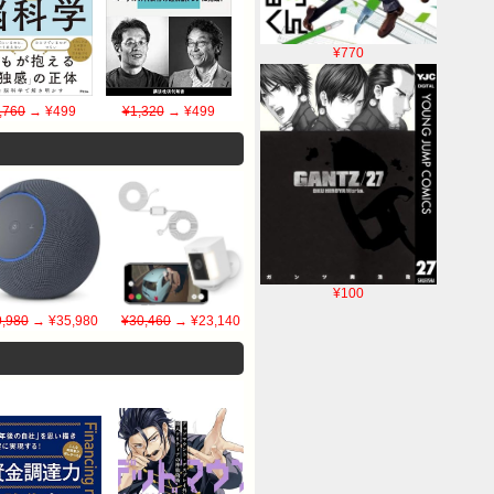
¥770
,760
→ ¥499
¥1,320
→ ¥499
¥100
,980
→ ¥35,980
¥30,460
→ ¥23,140