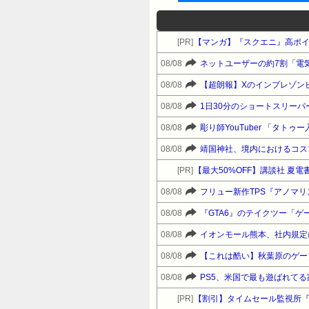
[PR]
【マンガ】『スクエニ』高ポ
08/08
ネットユーザーの約7割「電
08/08
【超朗報】Xのインプレゾン
08/08
1日30分のショートスリーパ
08/08
彫り師YouTuber 「タト
08/08
靖国神社、境内におけるコス
[PR]
【最大50%OFF】講談社 夏
08/08
フリュー新作TPS『アノマ
08/08
『GTA6』のテイクツー「
08/08
08/08
08/08
PS5、米国で最も遊ばれて
[PR]
【割引】タイムセール監視所