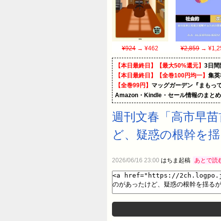
¥924
→ ¥462
¥2,859
→ ¥1,2
【本日最終日】【最大50%還元】
3日間
【本日最終日】【全巻100円均一】
集英
【全巻99円】
マッグガーデン『まもって
Amazon・Kindle・セール情報のまと
週刊文春「高市早苗
ど、疑惑の根幹を
2026/06/16 23:00
はちま起稿
あとで読