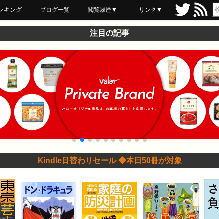
ンキング
ブログ一覧
閲覧履歴▼
リンク▼
ブックマーク
最近読んだ
あとで読む
ネットスーパー
飲食店舗用品
セール情報
注目の記事
Kindle日替わりセール ◆本日50冊が対象