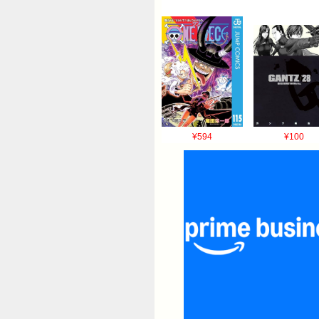
¥594
¥100