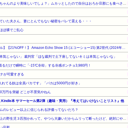
トメ「けんちん汁どう？嫁子ちゃんのより美味しいでしょ？」ムカッとしたので自分はおろか旦那にも食べさせなかったｗｗ
ていた夫さん、妻にとんでもない秘密をバレて震える・・・
ほぼ裸でご乱心
【Amazonデバイスサマーセール】【21%OFF！】 Amazon Echo Show 15 (エコーショー15) 第2世代 (2024年発売) - 15.6インチ フルHDスマートディスプレイ with Alexa、Fire TV機能搭載、Alexa対応音声認識リモコン同梱
本気じゃない」 裁判官「ほな裁判で土下座してないキミは本気じゃないな」
着るだけで瞬時に「-15℃冷却」する冷感ポンチョ3,980円！
アナが可愛すぎる
ゥー入れてる奴は全員バカです」「バカは5000円が好き」
0万円を突破 どこが不景気やねん
公式 Kindle本 サマーセール第2弾（趣味・実用）『考えてはいけないことリスト』他
ムのレビュー以上に信じられる評価ってないだろ？
義兄嫁が４人目妊娠したから上の野生児３匹預かれって。やつら大嫌いだからムリって断ったけど、絶対にやってくるはず。さっさと逃げとこ→やっぱり来てたみたいで鬼電が…
い旦那