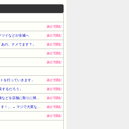
あとで読む
クツイなどが全滅へ
あとで読む
！「あの、ナメてます？」
あとで読む
あとで読む
あとで読む
ートを行っていきます」
あとで読む
及するだろう」
あとで読む
イオンモール熊本、社内規定に反して再入場を認めていたとの証言！従業員「イオン関係者から『貴重品や車の鍵などを店舗に取りに帰って』と言われた」
あとで読む
【これは酷い】秋葉原のゲーミングPC販売店「オープン記念に先着1000名にキーボードかマウスプレゼントします！」 → マジで大変なことになってしまう・・・
あとで読む
あとで読む