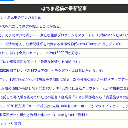
はちま起稿の最新記事
イント還元中のマンガまとめ
気代を気にして冷房を控えることがある」
ビ、ガチのマジで終了へ… 新たな報酬プログラムがスタートしリプ欄のゾンビやパ
ー・堀大輔さん、短時間睡眠を批判する高須幹弥氏のYouTubeに出演しブチギレ
ゥー入れてる奴は全員バカです」「バカは5000円が好き」
プレや軍装着用を禁止！「厳粛な神聖なる場所です」
電書2026 姉フレンド新刊フェア②『ヒモクズ花くんは死にたがり』他
リス』、1週間限定だった体験版を無期限に変更「対応可能な部分から順次アップデ
ゲーム機の価格が高騰しても問題ない。3年以内に低遅延クラウドゲームが本格的に普
る家庭用ゲーム機だと判明！他ハードに大差をつけて勝利！
『カミソリ替刃』