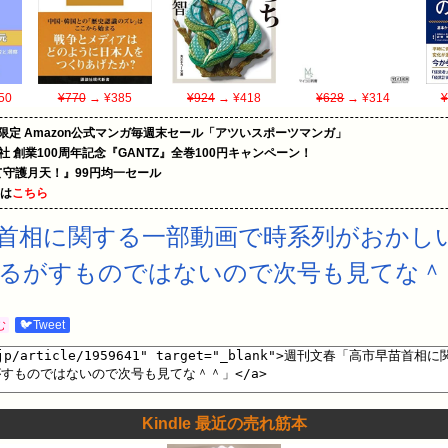
50
¥770
→ ¥385
¥924
→ ¥418
¥628
→ ¥314
¥
限定 Amazon公式マンガ毎週末セール「アツいスポーツマンガ」
社 創業100周年記念『GANTZ』全巻100円キャンペーン！
守護月天！』99円均一セール
めは
こちら
首相に関する一部動画で時系列がおかし
揺るがすものではないので次号も見てな＾
む
🐦Tweet
Kindle 最近の売れ筋本