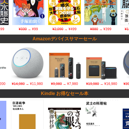
99
¥330
→ ¥99
¥2,090
→ ¥499
¥880
→ ¥399
¥1
Amazonデバイスサマーセール
200
¥14,980
→ ¥11,980
¥9,980
→ ¥7,980
¥19,980
→ ¥16,980
¥39
Kindle お得なセール本