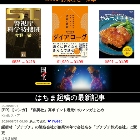
¥836
→ ¥418
¥1,980
→ ¥499
¥891
→ ¥495
はちま起稿の最新記事
2026/08/07
[PR] 【マンガ】『集英社』高ポイント還元中のマンガまとめ
Kindleストア
🐦Tweet
あとで読む
2026/08/07 06:00
緩衝材「プチプチ」の製造会社が創業58年で会社名を「プチプチ株式会社」に変
更
はちま起稿