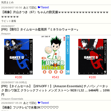
気団まとめ
🐦Tweet
あとで読む
2026/08/07 00:50
【画像】片山さつき（67）ちゃんの防災服ｗｗｗｗｗｗｗｗｗｗｗｗｗｗｗｗｗ
ｗｗｗｗｗｗ
ラビット速報
2026/08/07
[PR] 【割引】タイムセール監視所『ミネラルウォーター』
Amazon
¥100
¥543
¥100
2026/08/07 06:00時点
[PR] 【タイムセール】【26%OFF！】 [Amazon Essentials] チノパン ノータッ
ク 防シワ加工 クラシックフィット メンズ ストーン W28 / L32 …
1484円
→ 1096
円
Amazon Essentials
🐦Tweet
あとで読む
2026/08/07 05:35
【画像】フジテレビで水着JK♡♡♡♡♡♡