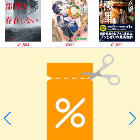
¥1,584
¥832
¥1,693