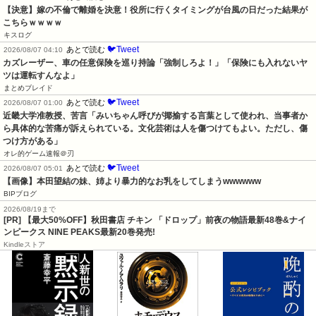
【決意】嫁の不倫で離婚を決意！役所に行くタイミングが台風の日だった結果が
こちらｗｗｗｗ
キスログ
🐦Tweet
あとで読む
2026/08/07 04:10
カズレーザー、車の任意保険を巡り持論「強制しろよ！」「保険にも入れないヤ
ツは運転すんなよ」
まとめブレイド
🐦Tweet
あとで読む
2026/08/07 01:00
近畿大学准教授、苦言「みいちゃん呼びが揶揄する言葉として使われ、当事者か
ら具体的な苦痛が訴えられている。文化芸術は人を傷つけてもよい。ただし、傷
つけ方がある」
オレ的ゲーム速報＠刃
🐦Tweet
あとで読む
2026/08/07 05:01
【画像】本田望結の妹、姉より暴力的なお乳をしてしまうwwwwww
BIPブログ
2026/08/19まで
[PR] 【最大50%OFF】秋田書店 チキン 「ドロップ」前夜の物語最新48巻&ナイ
ンピークス NINE PEAKS最新20巻発売!
Kindleストア