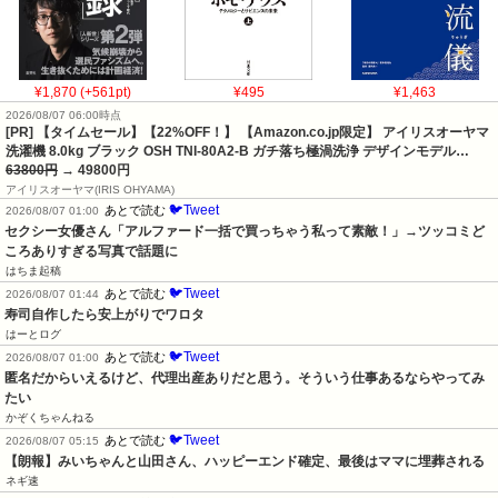
¥1,870 (+561pt)
¥495
¥1,463
2026/08/07 06:00時点
[PR] 【タイムセール】【22%OFF！】 【Amazon.co.jp限定】 アイリスオーヤマ
洗濯機 8.0kg ブラック OSH TNI-80A2-B ガチ落ち極渦洗浄 デザインモデル…
63800円
→ 49800円
アイリスオーヤマ(IRIS OHYAMA)
🐦Tweet
あとで読む
2026/08/07 01:00
セクシー女優さん「アルファード一括で買っちゃう私って素敵！」→ツッコミど
ころありすぎる写真で話題に
はちま起稿
🐦Tweet
あとで読む
2026/08/07 01:44
寿司自作したら安上がりでワロタ
はーとログ
🐦Tweet
あとで読む
2026/08/07 01:00
匿名だからいえるけど、代理出産ありだと思う。そういう仕事あるならやってみ
たい
かぞくちゃんねる
🐦Tweet
あとで読む
2026/08/07 05:15
【朗報】みいちゃんと山田さん、ハッピーエンド確定、最後はママに埋葬される
ネギ速