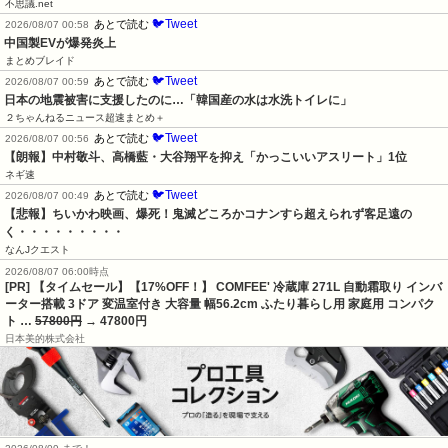
不思議.net
🐦Tweet
あとで読む
2026/08/07 00:58
中国製EVが爆発炎上
まとめブレイド
🐦Tweet
あとで読む
2026/08/07 00:59
日本の地震被害に支援したのに…「韓国産の水は水洗トイレに」
２ちゃんねるニュース超速まとめ＋
🐦Tweet
あとで読む
2026/08/07 00:56
【朗報】中村敬斗、高橋藍・大谷翔平を抑え「かっこいいアスリート」1位
ネギ速
🐦Tweet
あとで読む
2026/08/07 00:49
【悲報】ちいかわ映画、爆死！鬼滅どころかコナンすら超えられず客足遠の
く・・・・・・・・・
なんJクエスト
2026/08/07 06:00時点
[PR] 【タイムセール】【17%OFF！】 COMFEE' 冷蔵庫 271L 自動霜取り インバ
ーター搭載 3ドア 変温室付き 大容量 幅56.2cm ふたり暮らし用 家庭用 コンパク
ト …
57800円
→ 47800円
日本美的株式会社