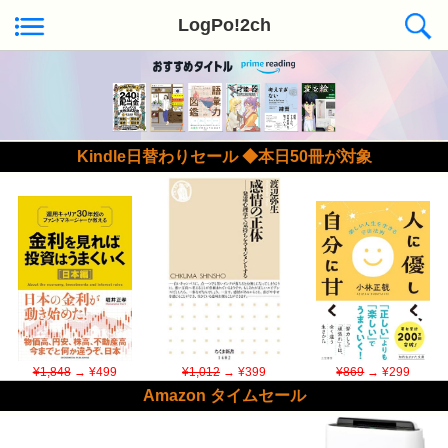
LogPo!2ch
Kindle日替わりセール ◆本日50冊が対象
¥1,848
→ ¥499
¥1,012
→ ¥399
¥869
→ ¥299
Amazon タイムセール