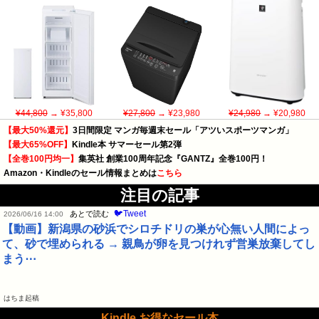
¥44,800
→ ¥35,800
¥27,800
→ ¥23,980
¥24,980
→ ¥20,980
【最大50%還元】
3日間限定 マンガ毎週末セール「アツいスポーツマンガ」
【最大65%OFF】
Kindle本 サマーセール第2弾
【全巻100円均一】
集英社 創業100周年記念『GANTZ』全巻100円！
Amazon・Kindleのセール情報まとめは
こちら
注目の記事
🐦Tweet
あとで読む
2026/06/16 14:00
【動画】新潟県の砂浜でシロチドリの巣が心無い人間によっ
て、砂で埋められる → 親鳥が卵を見つけれず営巣放棄してし
まう⋯
はちま起稿
Kindle お得なセール本