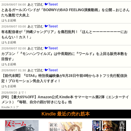
🐦Tweet
あとで読む
2026/08/07 04:00
とあるガールズバンドが「BOØWYのBAD FEELING演奏動画」を公開→おじさん
たち激怒で大炎上
はちま起稿
🐦Tweet
あとで読む
2026/08/07 03:00
有名配信者が「沖縄ジャングリア」を痛烈批判！「ほんとーーーーーーーーにお
もんない！カス！」
はちま起稿
🐦Tweet
あとで読む
2026/08/07 02:00
カプコン「『モンハンワイルズ』は中長期的に『ワールド』を上回る販売本数を
目指す」
はちま起稿
🐦Tweet
あとで読む
2026/08/07 01:30
【前代未聞】『GTA6』特別長編映像が8月28日午前4時からネトフリ先行配信決
定！プロモーション気合入りすぎィ！
はちま起稿
2026/08/20 まで！
[PR]
【最大65%OFF】Amazon公式 Kindle本 サマーセール第2弾（エンターテイ
メント）『毎朝、自分の顔が好きになる』他
Kindleストア
Kindle 最近の売れ筋本