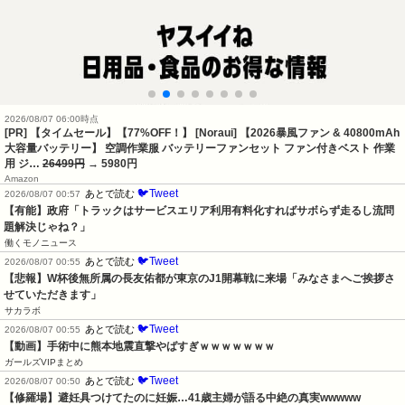
2026/08/07 06:00時点
[PR] 【タイムセール】【77%OFF！】 [Noraui] 【2026暴風ファン & 40800mAh
大容量バッテリー】 空調作業服 バッテリーファンセット ファン付きベスト 作業
用 ジ…
26499円
→ 5980円
Amazon
🐦Tweet
あとで読む
2026/08/07 00:57
【有能】政府「トラックはサービスエリア利用有料化すればサボらず走るし流問
題解決じゃね？」
働くモノニュース
🐦Tweet
あとで読む
2026/08/07 00:55
【悲報】W杯後無所属の長友佑都が東京のJ1開幕戦に来場「みなさまへご挨拶さ
せていただきます」
サカラボ
🐦Tweet
あとで読む
2026/08/07 00:55
【動画】手術中に熊本地震直撃やばすぎｗｗｗｗｗｗｗ
ガールズVIPまとめ
🐦Tweet
あとで読む
2026/08/07 00:50
【修羅場】避妊具つけてたのに妊娠…41歳主婦が語る中絶の真実wwwww