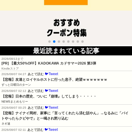
最近読まれている記事
2026/08/13まで
[PR]
【最大50%OFF】KADOKAWA カドサマー2026 第3弾
Kindleストア
🐦Tweet
あとで読む
2026/08/07 04:27
【悲報】友達とロイヤルホストに行った息子、絶望ｗｗｗｗｗｗｗ
ずっと日曜日のターン
🐦Tweet
あとで読む
2026/08/07 02:12
【悲報】日本の歴史、ついに『崩壊』してしまう・・・・・
NEWSまとめもりー
🐦Tweet
あとで読む
2026/08/07 00:25
【悲報】ナイナイ岡村、家事に「言ってくれたら済む話やん」→なるみに「バイ
トやったらクビやで」と一喝され黙り込む
ネギ速
🐦Tweet
あとで読む
2026/08/07 02:11