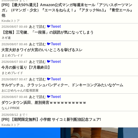
2026/08/09 まで！
[PR]
【最大50%還元】Amazon公式マンガ毎週末セール「アツいスポーツマン
ガ」（#マンガ・少女）『エースをねらえ！』『アタックNo.1』『青空エール』
他
Kindleストア
🐦Tweet
あとで読む
2026/08/07 00:49
【悲報】三宅健、「一段落」の誤読が気になってしまう
ネギ速
🐦Tweet
あとで読む
2026/08/07 00:46
大宮大好きワイが大宮のいいところを挙げるスレ
まとめブレイド
🐦Tweet
あとで読む
2026/08/07 00:47
今月の振り返り【7月最終日】
まとめブレイド
🐦Tweet
あとで読む
2026/08/07 00:47
サルゲッチュ、クラッシュバンディクー、ドンキーコングみたいなゲーム
おにひめちゃんの監視部屋
🐦Tweet
あとで読む
2026/08/07 00:46
ダウンタウン浜田、差別発言ｗｗｗｗｗｗｗｗｗｗ
なんJ PRIDE
2026/08/12 まで！
[PR] 【期間限定無料】小学館 サイコミ新刊配信記念フェア!
Kindleストア