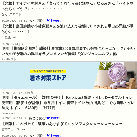
【悲報】ナイナイ岡村さん「言ってくれたら済む話やん」なるみさん「バイトや
ったらクビやで」・・・・・・・・・
なんJクエスト
🐦Tweet
あとで読む
2026/08/07 03:35
【悲報】島田紳助が小林麻耶さんを追い込んで破壊したとされる手口の詳細が明
らかに･･････！！
不思議.net
2026/08/13まで
[PR] 【期間限定無料】講談社 夏電書2026 異世界でも翻弄されっぱなし!? かわい
い女の子が魅力の異世界ラブコメマンガ特集!『ダンジョンエルフ』他
Kindleストア
2026/08/07 06:00時点
[PR] 【タイムセール】【39%OFF！】 Fanxieast 簡易トイレ ポータブルトイレ
災害用 【防災士が監修】 非常用トイレ 携帯トイレ 強力消臭 どこでも簡単トイレ
防災 トイレ…
6480円
→ 3977円
Fanxieast
🐦Tweet
あとで読む
2026/08/07 01:00
【画像】このボケて、破壊力ありすぎてクッソワロタｗｗｗｗｗｗｗｗｗ
哲学ニュースnwk
🐦Tweet
あとで読む
2026/08/07 00:30