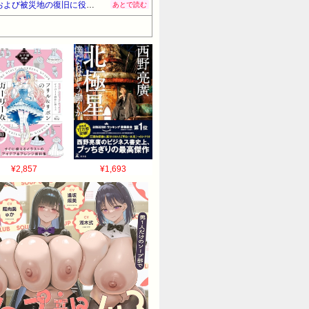
スクウェア・エニックスが『令和8年熊本地震』への支援として義援金3000万円の寄付！「被災者の皆様の救済および被災地の復旧に役立てていただくため」
あとで読む
¥2,857
¥1,693