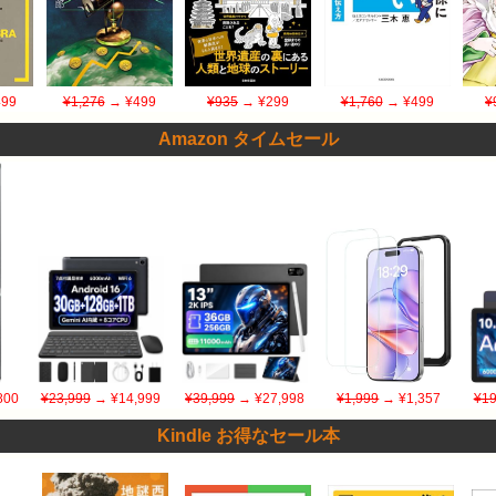
99
¥1,276
→ ¥499
¥935
→ ¥299
¥1,760
→ ¥499
¥
Amazon タイムセール
800
¥23,999
→ ¥14,999
¥39,999
→ ¥27,998
¥1,999
→ ¥1,357
¥19
Kindle お得なセール本