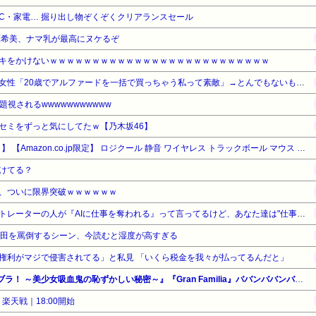
C・家電… 掘り出し物ぞくぞくクリアランスセール
原希美、ナマ乳が最高にヌケるぞ
キをかけないｗｗｗｗｗｗｗｗｗｗｗｗｗｗｗｗｗｗｗｗｗｗｗｗｗｗ
セクシー系アカウントの美人女性「20歳でアルファードを一括で買っちゃう私って素敵」→とんでもないものが映り込んでしまい、終わる
視されるwwwwwwwwwww
セミをずっと気にしてたｗ【乃木坂46】
【タイムセール】【33%OFF！】 【Amazon.co.jp限定】 ロジクール 静音 ワイヤレス トラックボール マウス 無線 M575SPd 国内正規品
けてる？
、ついに限界突破ｗｗｗｗｗｗ
野田クリスタルさん「イラストレーターの人が『AIに仕事を奪われる』って言ってるけど、あなた達は"仕事を奪う側"じゃない？」
栗田を罵倒するシーン、今読むと湿度が高すぎる
権利がマジで侵害されてる」と私見 「いくら税金を我々が払ってるんだと」
【全巻99円】秋田書店 『いんブラ！ ～美少女吸血鬼の恥ずかしい秘密～』『Gran Familia』ババンババンバンバンパイア最新巻発売記念吸血鬼セール！
楽天戦｜18:00開始