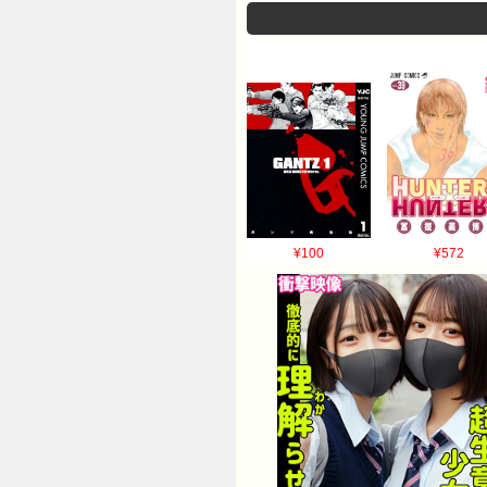
¥100
¥572