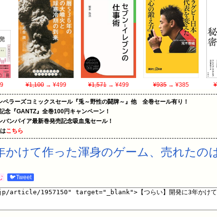
9
¥1,100
→ ¥499
¥1,571
→ ¥499
¥935
→ ¥385
¥
エンペラーズコミックスセール『兎～野性の闘牌～』他 全巻セール有り！
年記念『GANTZ』全巻100円キャンペーン！
ンバンパイア最新巻発売記念吸血鬼セール！
めは
こちら
年かけて作った渾身のゲーム、売れたの
む
🐦Tweet