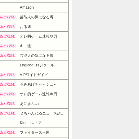
Amazon
芸能人の気になる噂
あとで読む
おる速
あとで読む
オレ的ゲーム速報＠刃
あとで読む
キニ速
あとで読む
芸能人の気になる噂
あとで読む
Logicool(ロジクール)
7828円
→ 5280円 （01:00時点）
VIPワイドガイド
あとで読む
もみあげチャ～シュ～
あとで読む
オレ的ゲーム速報＠刃
あとで読む
あにまんch
あとで読む
２ちゃんねるニュース超速まとめ＋
あとで読む
Kindleストア
ファイターズ王国
あとで読む