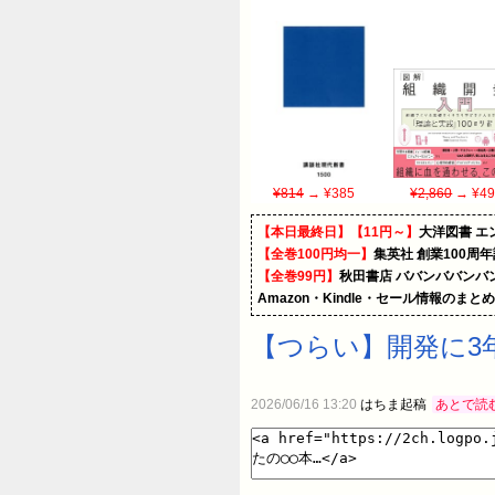
¥814
→ ¥385
¥2,860
→ ¥49
【本日最終日】【11円～】
大洋図書 
【全巻100円均一】
集英社 創業100周
【全巻99円】
秋田書店 ババンババンバ
Amazon・Kindle・セール情報のまと
【つらい】開発に3
2026/06/16 13:20
はちま起稿
あとで読