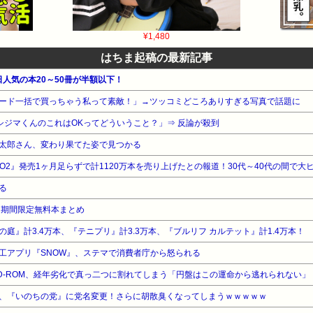
¥1,480
はちま起稿の最新記事
毎日人気の本20～50冊が半額以下！
ード一括で買っちゃう私って素敵！」→ツッコミどころありすぎる写真で話題に
シジマくんのこれはOKってどういうこと？」⇒ 反論が殺到
太郎さん、変わり果てた姿で見つかる
1』『BO2』発売1ヶ月足らずで計1120万本を売り上げたとの報道！30代～40代の間で大
る
！期間限定無料本まとめ
庭』計3.4万本、『テニプリ』計3.3万本、『ブルリフ カルテット』計1.4万本！
工アプリ『SNOW』、ステマで消費者庁から怒られる
、『いのちの党』に党名変更！さらに胡散臭くなってしまうｗｗｗｗｗ