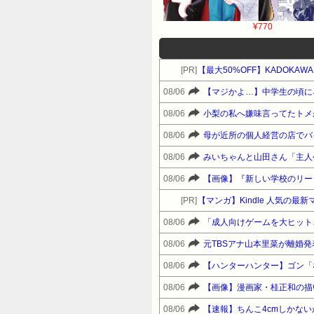
¥770
[PR]
【最大50%OFF】KADOKAW
08/06
08/06
08/06
08/06
みいちゃんと山田さん「主人
08/06
【画像】『新しい学校のリー
[PR]
【マンガ】Kindle 人気の最
08/06
08/06
元TBSアナ山本里菜が離婚
08/06
【ハンターハンター】ゴン「
08/06
【画像】漫画家・桂正和の描
08/06
【速報】ちんこ4cmしかな