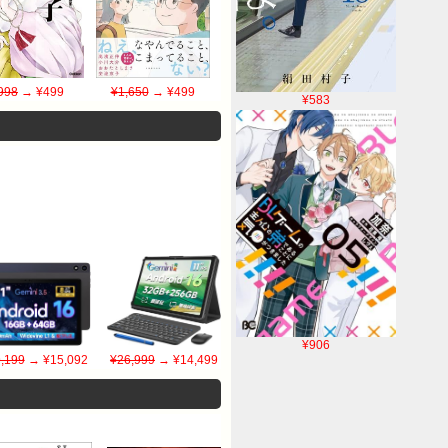
998
→ ¥499
¥1,650
→ ¥499
¥583
¥906
,199
→ ¥15,092
¥26,999
→ ¥14,499