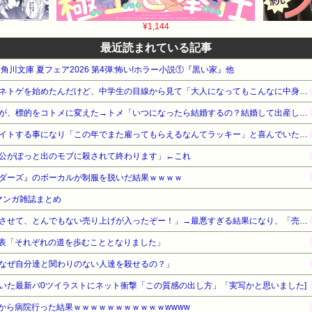
¥1,144
最近読まれている記事
A 角川文庫 夏フェア2026 第4弾:怖い!ホラー小説①『黒い家』他
【マジかよ…】中学生の頃にネトゲを始めたんだけど、中学生の目線から見て「大人になってもこんなに中身幼いの！？」って人がいて衝撃だった…
小梨の私へ嫌味言ってたトメが、標的をコトメに変えた→トメ「いつになったら結婚するの？結婚して出産してようやく一人前よ」普段はスルーするコトメだったが…
母が近所の個人経営の店でバイトする事になり「この年でまた雇ってもらえるなんてラッキー」と喜んでいたものの、雇われた理由が…
公がぽっと出のモブに殺されて終わります」←これ
ダーズ』のボーカルが制服を脱いだ結果ｗｗｗｗ
新マンガ雑誌まとめ
「成人向けゲームを大ヒットさせて、とんでもない売り上げが入ったぞー！」→最悪すぎる結果になり、「売り上げ0円だけど、多額の税金を払え」という状況になって絶望
発表「それぞれの道を歩むこととなりました」
なぜ自分達と関わりのない人達を殺せるの？」
いた最新パ0ツイラストにネット衝撃「この質感の出し方」「実写かと思いました]
いから病院行った結果ｗｗｗｗｗｗｗｗｗｗｗwwww