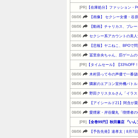
[PR]
【在庫処分】ファッション・P
08/06
【画像】 セクシー女優・谷
08/06
【動画】チャリカス、ブレー
08/06
08/06
【悲報】ヤニねこ、BPOで問題
08/06
冨里奈央ちゃん、罰ゲームの
[PR]
08/06
木村昴って今の声優で一番儲
08/06
隣家のエアコン室外機バトル
08/06
08/06
【アイシールド21】阿含が
08/06
愛煙家・岸谷蘭丸「喫煙者の
[PR]
08/06
【予告先発】達孝太｜8月7日 