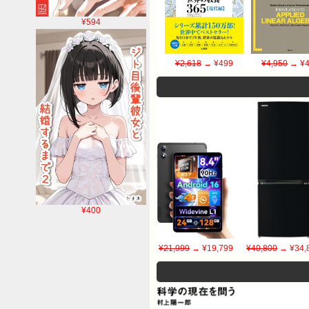
¥594
¥2,618
→ ¥499
¥4,950
→ ¥4
¥400
¥21,999
→ ¥19,799
¥40,800
→ ¥34,