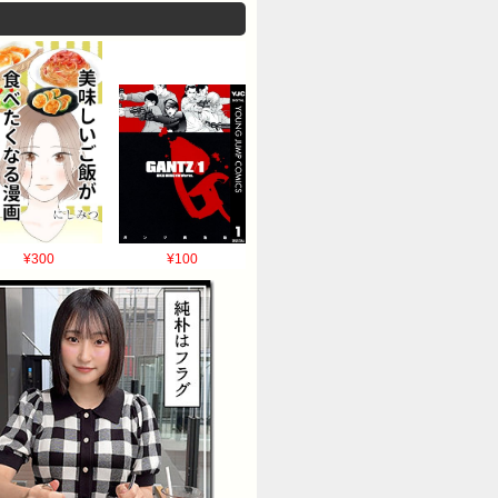
¥300
¥100