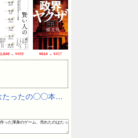
1,848
→ ¥499
¥814
→ ¥407
はたったの◯◯本…