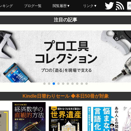
ンキング
ブログ一覧
閲覧履歴▼
リンク▼
ブックマーク
最近読んだ
あとで読む
ネットスーパー
飲食店舗用品
セール情報
注目の記事
Kindle日替わりセール ◆本日50冊が対象