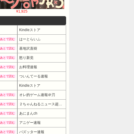
¥1,925
Kindleストア
はーとらいふ
あとで読む
基地沢直樹
あとで読む
怒り新党
あとで読む
お料理速報
あとで読む
ついんてーる速報
あとで読む
Kindleストア
オレ的ゲーム速報＠刃
あとで読む
２ちゃんねるニュース超速まとめ＋
あとで読む
あにまんch
あとで読む
アニゲー速報
あとで読む
バズッター速報
あとで読む