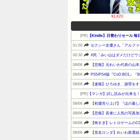
¥1,820
[PR]
【Kindle】日替わりセール 
01:00
セクシー女優さん「アルファ
00:30
X民「みい山はダメだけどウ
08/06
【悲報】元れいわ代表の山本
08/06
PS5/PS4版『CoD:BO
08/06
【速報】ひろゆき、謝罪をす
[PR]
【マンガ】試し読みが出来る
08/06
【初週売り上げ】『ほの暮しの
08/06
【悲報】若者に人気の写真加
08/06
08/06
【党名ロンダ】れいわ新選組