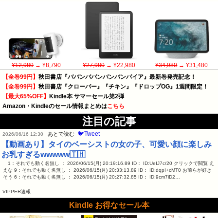
¥12,980
→ ¥8,790
¥27,980
→ ¥22,980
¥34,980
→ ¥31,480
【全巻99円】
秋田書店『ババンババンバンバンパイア』最新巻発売記念！
【全巻99円】
秋田書店『クローバー』『チキン』『ドロップOG』1週間限定！
【最大65%OFF】
Kindle本 サマーセール第2弾
Amazon・Kindleのセール情報まとめは
こちら
注目の記事
🐦Tweet
あとで読む
2026/06/16 12:30
【動画あり】タイのベーシストの女の子、可愛い顔に楽しみ
お乳すぎるwwwww🇹🇭
1：それでも動く名無し ： 2026/06/15(月) 20:19:16.89 ID： ID:UeIJ7c/20 クリックで閲覧 え
えな 9：それでも動く名無し ： 2026/06/15(月) 20:33:13.89 ID： ID:dqpI+cMT0 お前らが好き
そう 6：それでも動く名無し ： 2026/06/15(月) 20:27:32.85 ID： ID:9cm7iD2…
VIPPER速報
Kindle お得なセール本