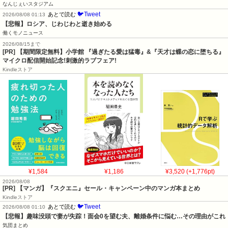
なんじぇいスタジアム
🐦Tweet
あとで読む
2026/08/08 01:13
【悲報】ロシア、じわじわと逝き始める
働くモノニュース
2026/08/15まで
[PR] 【期間限定無料】小学館 『過ぎたる愛は猛毒』&『天才は蝶の恋に堕ちる』
マイクロ配信開始記念!刺激的ラブフェア!
Kindleストア
¥1,584
¥1,186
¥3,520 (+1,776pt)
2026/08/08
[PR] 【マンガ】『スクエニ』セール・キャンペーン中のマンガ本まとめ
Kindleストア
🐦Tweet
あとで読む
2026/08/08 01:10
【悲報】趣味没頭で妻が失踪！面会0を望む夫、離婚条件に悩む…その理由がこれ
気団まとめ