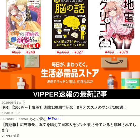
¥825
→ ¥248
¥1,089
→ ¥327
¥759
→ ¥379
VIPPER速報の最新記事
2026/08/31まで
[PR]
【100円～】集英社 創業100周年記念！8月オススメのマンガ100選！
Kindleストア
🐦Tweet
あとで読む
2026/08/08 05:50
【超悲報】広島市長、呪文を唱えて日本人をゾンビ化させていると非難されてし
まう
VIPPER速報