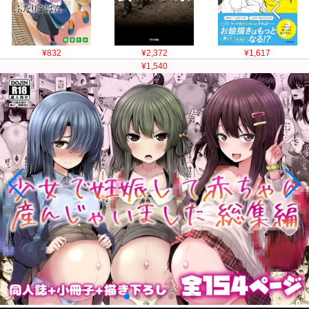
¥832
¥2,372
¥1,617
¥1,540