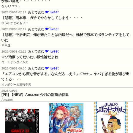
が涙の訴え・・・・・・・・・
なんJクエスト
🐦Tweet
あとで読む
2026/08/08 02:12
【悲報】熊本市、ガチでやらかしてしまう・・・・
NEWSまとめもりー
🐦Tweet
あとで読む
2026/08/08 02:12
【悲報】中居正広「俺が来たことは内緒だべ」極秘で熊本でボランティアをして
いた
ネギ速
🐦Tweet
あとで読む
2026/08/08 02:12
マゾ治療ってだいたい根性論だよね
ゴールデンタイムズ
🐦Tweet
あとで読む
2026/08/08 00:00
「エアコンから変な音がする。なんだろ…え？」ﾊﾟｼｬｯ → ヤバすぎる物が飛び出
てくる・・・
オレ的ゲーム速報＠刃
2026/08/08
[PR] 【NEW】Amazon 今月の新商品特集
Amazon