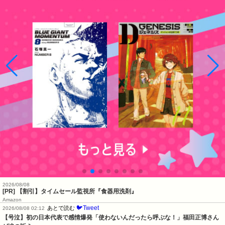
2026/08/08
[PR] 【割引】タイムセール監視所『食器用洗剤』
Amazon
🐦Tweet
あとで読む
2026/08/08 02:12
【号泣】初の日本代表で感情爆発「使わないんだったら呼ぶな！」福田正博さん