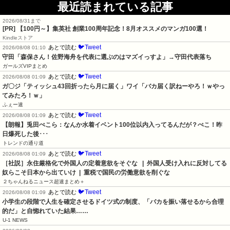
最近読まれている記事
2026/08/31まで
[PR]
【100円～】集英社 創業100周年記念！8月オススメのマンガ100選！
Kindleストア
🐦Tweet
あとで読む
2026/08/08 01:10
守田「森保さん！佐野海舟を代表に選ぶのはマズイっすよ」→守田代表落ち
ガールズVIPまとめ
🐦Tweet
あとで読む
2026/08/08 01:09
ガ〇ジ「ティッシュ43回折ったら月に届く」ワイ「バカ届く訳ねーやろ！ｗやっ
てみたろ！ｗ」
ふぇー速
🐦Tweet
あとで読む
2026/08/08 01:09
【朗報】兎田ぺこら：なんか水着イベント100位以内入ってるんだが？ぺこ！昨
日爆死した後･･･
トレンドの通り道
🐦Tweet
あとで読む
2026/08/08 01:09
［社説］永住厳格化で外国人の定着意欲をそぐな   |  外国人受け入れに反対してる
奴らこそ日本から出ていけ  |  重税で国民の労働意欲を削ぐな
２ちゃんねるニュース超速まとめ＋
🐦Tweet
あとで読む
2026/08/08 01:09
小学生の段階で人生を確定させるドイツ式の制度、「バカを振い落せるから合理
的だ」と自惚れていた結果……
U-1 NEWS