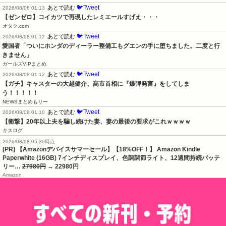
🐦Tweet
あとで読む
2026/08/08 01:13
【ゼンゼロ】コイカツで再現したレミエールすげえ・・・
オタク.com
🐦Tweet
あとで読む
2026/08/08 01:12
愛国者「ついにホンダのディーラー整備工もグエンの手に堕ちました。二度と行
きません」
ガールズVIPまとめ
🐦Tweet
あとで読む
2026/08/08 01:12
【ガチ】キャスターの大越健介、高市首相に『爆弾発言』をしてしま
う！！！！！
NEWSまとめもりー
🐦Tweet
あとで読む
2026/08/08 01:10
【衝撃】20年以上夫を騙し続けた妻、妻の最後の要求がこれｗｗｗｗ
キスログ
2026/08/08 05:30時点
[PR] 【Amazonデバイスサマーセール】【18%OFF！】 Amazon Kindle
Paperwhite (16GB) 7インチディスプレイ、色調調節ライト、12週間持続バッテ
リー…
27980円
→ 22980円
Amazon