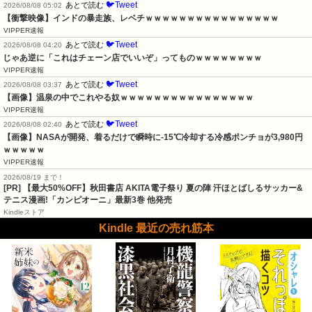
🐦Tweet
あとで読む
2026/08/08 05:02
【衝撃映像】インドの暴走族、レベチｗｗｗｗｗｗｗｗｗｗｗｗｗｗｗｗ
VIPPER速報
🐦Tweet
あとで読む
2026/08/08 04:20
じゃあ逆に「これはチェーン店でいいぞ」ってものｗｗｗｗｗｗｗｗ
VIPPER速報
🐦Tweet
あとで読む
2026/08/08 03:37
【画像】温泉の中でこれやる奴ｗｗｗｗｗｗｗｗｗｗｗｗｗｗｗｗ
VIPPER速報
🐦Tweet
あとで読む
2026/08/08 02:40
【画像】NASAが開発、着るだけで瞬時に-15℃冷却する冷感ポンチョが3,980円
ｗｗｗｗｗ
VIPPER速報
2026/08/19 まで！
[PR] 【最大50%OFF】秋田書店 AKITA電子祭り 夏の陣 汗ほとばしるサッカー&
テニス漫画!「カンピオーニ」最新3巻 他発売
Kindleストア
Kindle 最近の売れ筋本