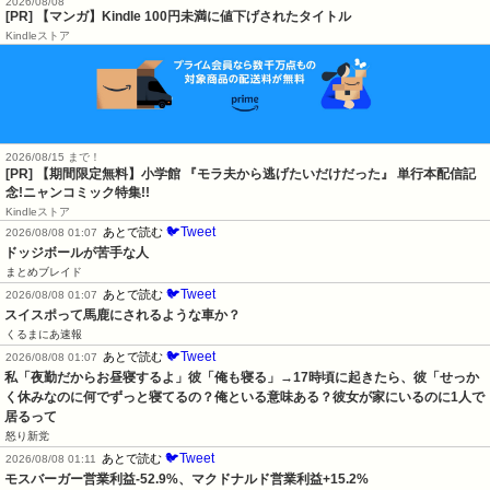
2026/08/08
[PR] 【マンガ】Kindle 100円未満に値下げされたタイトル
Kindleストア
2026/08/15 まで！
[PR] 【期間限定無料】小学館 『モラ夫から逃げたいだけだった』 単行本配信記
念!ニャンコミック特集!!
Kindleストア
🐦Tweet
あとで読む
2026/08/08 01:07
ドッジボールが苦手な人
まとめブレイド
🐦Tweet
あとで読む
2026/08/08 01:07
スイスポって馬鹿にされるような車か？
くるまにあ速報
🐦Tweet
あとで読む
2026/08/08 01:07
私「夜勤だからお昼寝するよ」彼「俺も寝る」→17時頃に起きたら、彼「せっか
く休みなのに何でずっと寝てるの？俺といる意味ある？彼女が家にいるのに1人で
居るって
怒り新党
🐦Tweet
あとで読む
2026/08/08 01:11
モスバーガー営業利益-52.9%、マクドナルド営業利益+15.2%