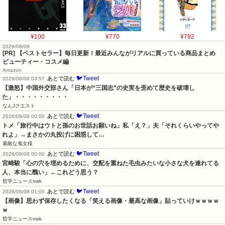
¥100
¥770
¥792
2026/08/08
[PR] 【ベストセラー】毎日更新！最近みんながリアルに買っている商品まとめ
ビューティー・コスメ編
Amazon
🐦Tweet
あとで読む
2026/08/08 03:57
【激怒】中国外交部さん「日本が“三国志”の史実を歪めて歴史を破壊し
た」・・・・・・・・・
なんJクエスト
🐦Tweet
あとで読む
2026/08/08 00:00
トメ「旅行中はウトと孫のお世話お願いね」私「え？」夫「それくらいやってや
れよ」→まさかの丸投げに困惑して…
素敵な鬼女様
🐦Tweet
あとで読む
2026/08/08 00:00
宮崎駿「心の穴を埋めるために、交配を重ねた毛虫みたいな小さな犬を連れてる
人、本当に醜い」←これどう思う？
哲学ニュースnwk
🐦Tweet
あとで読む
2026/08/08 01:00
【画像】思わず保存したくなる「笑える画像・最高な画像」貼っていけｗｗｗｗ
ｗ
哲学ニュースnwk