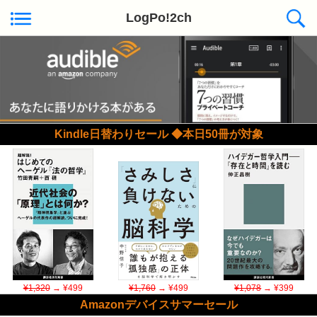
LogPo!2ch
Kindle日替わりセール ◆本日50冊が対象
¥1,320
→ ¥499
¥1,760
→ ¥499
¥1,078
→ ¥399
Amazonデバイスサマーセール