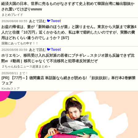
経済大国の日本、世界に売るものがなさすぎて史上初めて韓国台湾に輸出額抜か
され置いてけぼりwwww
まとめブレイド
🐦Tweet
あとで読む
2026/08/08 00:55
お盆の帰省は、妻が「新幹線のほうが楽」と譲りません。東京から大阪まで家族4
人だと往復「10万円」近くかかるため、私は車で節約したいのですが、実際の費
用はどれくらい違うのでしょうか？ [8/7]
国難にあってもの申す！！
🐦Tweet
あとで読む
2026/08/08 00:59
ホリエモン、移民受け入れ反対派の若者にブチギレ→スタジオ誰も反論できず沈
黙w   #動画 |  移民じゃなくて不法移民と犯罪者反対派だぞ
２ちゃんねるニュース超速まとめ＋
2026/08/11 まで！
[PR] 【77円～】徳間書店 単話版なら続きが読める! 「奴奴奴奴!」単行本2巻解禁
フェア
Kindleストア