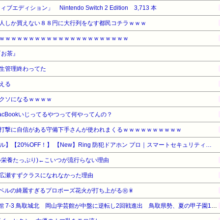
ィション」 Nintendo Switch 2 Edition 3,713 本
05/13(土) 08:08:14.39 ID:MWoB4GnJa 同情して欲しかっただ
) 08:08:41.37 ID:bGDxOhJP0 俺が悪いの？ いきなり妊娠してま
人しか買えない８８円に大行列をなす都民コチラｗｗｗ
奴と作んなよ・・ 101:風吹けば名無し 2017/05/13(土) 08:09:36.0
ｗｗｗｗｗｗｗｗｗｗｗｗｗｗｗｗｗｗｗｗｗｗ
いだけや切り替えていけ 106:風吹けば名無し 2017/05/13(土) 08:09
『お茶』
風吹けば名無し 2017/05/13(土) 08:10:08.10 ID:/G4lPF9a0 
生管理終わってた
しちゃいかんとかお前の会社の就業規則にでもあるんか 96:風吹けば名無し 2
える
eXT42a たかだか一介の労働者に何の責任もないし、評価する資格もない お前や
:09:23.51 ID:YvNxC+vHp 男も育休取っていいんだから取ればいいじゃん
クソになるｗｗｗｗ
cBookいじってるやつって何やってんの？
打撃に自信がある守備下手さんが使われまくるｗｗｗｗｗｗｗｗｗｗ
【Amazonデバイスサマーセール】【20%OFF！】 【New】Ring 防犯ドアホン プロ｜スマートセキュリティ機能搭載｜夜間でも鮮明な4K高画質ビデオ・10倍ズーム・モーション検知・サイレン｜出張設置サービスが同時購入で110円
い栄養たっぷり)←こいつが流行らない理由
広瀬すずクラスになれなかった理由
レベルの綺麗すぎるプロポーズ花火が打ち上がる㊗🎇
【高校野球】1回戦 岡山学芸館 7-3 鳥取城北 岡山学芸館が中盤に逆転し2回戦進出 鳥取県勢、夏の甲子園11連敗