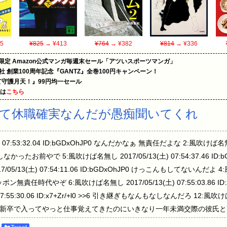
5
¥825
→ ¥413
¥764
→ ¥382
¥814
→ ¥336
限定 Amazon公式マンガ毎週末セール「アツいスポーツマンガ」
社 創業100周年記念『GANTZ』全巻100円キャンペーン！
守護月天！』99円均一セール
めは
こちら
て休職確実なんだが愚痴聞いてくれ
 07:53:32.04 ID:bGDxOhJP0 なんだかなぁ 無責任だよな 2:風吹けば名無し 2
なかったお前やで 5:風吹けば名無し 2017/05/13(土) 07:54:37.46 ID:
5/13(土) 07:54:11.06 ID:bGDxOhJP0 けっこんもしてないんだよ 4:
0 ニッポン無責任時代やぞ 6:風吹けば名無し 2017/05/13(土) 07:55:03.86 I
7:55:30.06 ID:x7+Zr/+l0 >>6 引き継ぎもなんもなしなんだろ 12:風吹けば
xOhJP0 >>6 新卒で入ってやっと仕事覚えてきたのにいきなり一年未満交際
5/13(土) 08:05:18.36 ID:Z8Uvcjn20 >>12 常にそういうリ