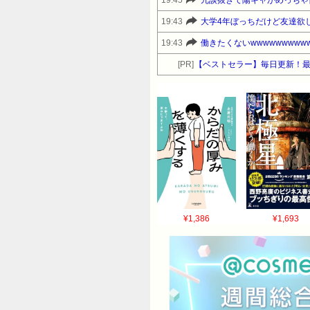
19:45
冗談抜きで陽キャがめっちゃ
で一番の仕事は子ども産むことだろうが そ
っちゃい会社なら若い女は採るのリスクある
19:43
大学4年ぼっちだけど友達欲
女目線だけど実際やられたらメッチャムカつく
19:43
働きたくないwwwwwwwww
うね こういうレスが心にしみるわ 72:風
[PR]
【ベストセラー】毎日更新！
としてカウントしてへんからなぁ 60:風
あ 64:風吹けば名無し 2017/05
奴やろ 70:風吹けば名無し 2017/0
って聞かれたわ あれマニュアルなんか？ 
オッケー 67:風吹けば名無し 2017/
2017/05/13(土) 08:04:
2017/05/13(土) 08:06:2
2017/05/13(土) 08:08:1
けば名無し 2017/05/13(土) 0
¥1,386
¥1,693
吹けば名無し 2017/05/13(土)
とけるけど、 未婚ならまず普通は結婚してか
はこれがいいたかった 140:風吹けば名無
てるだけやんそれ 144:風吹けば名無し 
2017/05/13(土) 08:14: