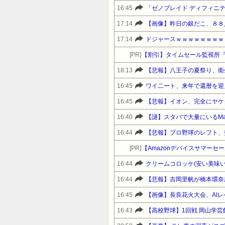
16:45
「ゼノブレイド ディフィニティブエデ
ではない 90:風吹けば名無し 2017/
風吹けば名無し 2017/05/13(土
17:14
【画像】昨日の銀だこ、８８
うかー！おめでとう！ってなるけど夫でもない
17:14
ドジャースｗｗｗｗｗｗｗｗ
ッチが悪いなんていうとらんでまんの者が悪
[PR]
【割引】タイムセール監視所
>>94 仕事関係なくなってて草 109:
18:13
【悲報】八王子の夏祭り、衛
やろ 結婚してからじゃないと子作り
16:45
ワイ二ート、来年で還暦を迎
08:09:00.73 ID:V2+
名無し 2017/05/13(土) 08
16:45
【悲報】イオン、完全にヤケ
16:40
【謎】スタバで大量にいるMa
16:44
【悲報】プロ野球のレフト、
[PR]
16:44
クリームコロッケ(安い美味
16:44
【悲報】吉岡里帆が橋本環奈
16:45
【画像】長良花火大会、AI
16:43