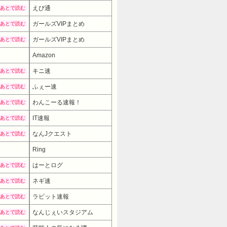
えび通
あとで読む
けなんやね かわいそうでちゅね～～ 94:
したごめんなさいって 結婚してるならそ
ガールズVIPまとめ
あとで読む
8 ID:Efo3aoiKa >>94 イ
ガールズVIPまとめ
あとで読む
:52.78 ID:12LGNFoE0
Amazon
>>94 これから夫になるんやから関係ない
キニ速
あとで読む
017/05/13(土)
ふぇー速
あとで読む
自分達を過大評価しすぎ 97:風吹けば
 稼ぎ減ってもいいなら 参照元:…
わんこーる速報！
あとで読む
IT速報
あとで読む
なんJクエスト
あとで読む
Ring
はーとログ
あとで読む
ネギ速
あとで読む
ラビット速報
あとで読む
なんじぇいスタジアム
あとで読む