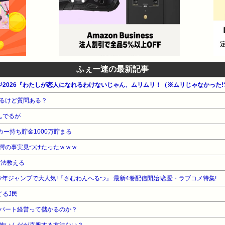
だけ考えて人材育成しなかったのが悪い 39:風吹けば名無し 2017/05/13(
休暇を取得するまでがワンセットやで 40:風吹けば名無し 2017/05/13(土) 08:0
う 45:風吹けば名無し 2017/05/13(土) 08:01:42.65 ID:bGD
ば名無し 2017/05/13(土) 08:07:29.44 ID:Kz3Dsl4r0 >>
だって 89:風吹けば名無し 2017/05/13(土) 08:07:55.11 ID:6
ふぇー速の最新記事
05/13(土) 08:01:11.77 ID:eXHs+0oHa つっても子供が出来るこ
 ID:uYOrbJCQ0 少子化改善いいゾ～コレ 47:風吹けば名無し 2017/05/13(土) 08:
ジ2026『わたしが恋人になれるわけないじゃん、ムリムリ！（※ムリじゃなかった!
らんしそれをどうするか決めるのは会社やろ 社員が突然死んだら不摂生し
るけど質問ある？
8:02:36.30 ID:oIfIYG/d0 >>47 これ 病気で倒れても同じこといいそう 9
んでるが
nJnFva >>47 うちの会社は世話になった叔父さん亡くなったから休みくれっ
カー持ち貯金1000万貯まる
風吹けば名無し 2017/05/13(土) 08:01:59.40 ID:ouTmeio
愕の事実見つけたったｗｗｗ
吹けば名無し 2017/05/13(土) 08:02:15.28 ID:12LGNFoE0
0.55 ID:bpBQC6px0 先輩！まずいですよ！ 52:風吹けば名無し 2017/05/13(土)
方法教える
すってカスには流石に呆れた 143:風吹けば名無し 2017/05/13(土) 08:1
年ジャンプで大人気!『さむわんへるつ』 最新4巻配信開始!恋愛・ラブコメ特集!
無し 2017/05/13(土) 08:19:59.35 ID:CxH6ssFT0 >>52 
てるJ民
46.73 ID:ftjvjoN/0 またニートの社会人ごっこか 55:風吹けば名無し 2017/05/13
パート経営って儲かるのか？
から独身上司、独身先輩は嫌やわ 仕事にうるさいくせにプライベートに何もな