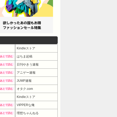
0U0 >>150 非常識なことされて迷惑
k7BwSt0 >>157 非常識って誰が
16:39.50 ID:oAiX/jN5M
:zvypUxF00 こういう事後だしで文
/13(土) 08:06:25.13
日本は後出しでゴチャゴチャ言う奴多
い事項やぞ しても無効 98:風吹けば名無
Kindleストア
てもないことを常識とかいう曖昧でわけのわか
はちま起稿
あとで読む
om0 結局想定が甘かった自分の能力の
日刊やきう速報
あとで読む
fo3aoiKa 男ならでき婚だろうが辞
アニゲー速報
あとで読む
:jLpCSxjT0 一般的に言えば、子
JUMP速報
) 08:05:59.79
あとで読む
ポジションにはつかせたくないのが本
オタク.com
あとで読む
Tils65Ea 新卒1年目のやつが抜けた
Kindleストア
52.00 ID:lD9A7Vwjp そ
VIPPERな俺
あとで読む
に問題あるのではないでしょうか
理想ちゃんねる
あとで読む
8N+qM イッチが正しい 女は採用すべき