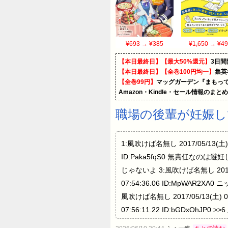
¥693
→ ¥385
¥1,650
→ ¥49
【本日最終日】【最大50%還元】
3日間
【本日最終日】【全巻100円均一】
集英
【全巻99円】
マッグガーデン『まもって
Amazon・Kindle・セール情報のまと
職場の後輩が妊娠し
1:風吹けば名無し 2017/05/13(土)
ID:Paka5fqS0 無責任なのは避妊し
じゃないよ 3:風吹けば名無し 2017/0
07:54:36.06 ID:MpWAR2XA
風吹けば名無し 2017/05/13(土) 0
07:56:11.22 ID:bGD
ょ・・ 71:風吹けば名無し 2017/0