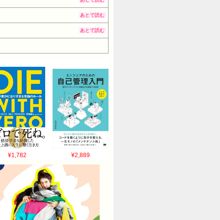
58.15 ID:WyrTbM9M0 ち
 ID:D/HEYsOM0 お前らなぜか
あとで読む
 ID:bGDxOhJP0 >>57 も
あとで読む
>>57 元から一部を除く若い女は1人前
80 子供生む女が一番社会貢献してんだよな
イ これワイが悪いのか？スレのやつと同じ
サラダ油買ったら 「ストロー付けますか？」
KyAZM 契約社員とかバイトにやらせて
るやろ 68:風吹けば名無し
た奴に文句言え 80:風吹けば名無し
だよ 92:風吹けば名無し
のが悪いね 雇った奴に文句言え 95:風吹
らしたら何一つ変わらんくね？ 122:風
¥1,782
¥2,889
らいつ子供出来てもおかしくないから覚悟し
 ID:bGDxOhJP0 >>122 俺
 自分達の想定が甘かったですって自己申告し
婚は非常識なんやで 150:風吹けば名無し
のに非常識なことをするやつなんてうちの会