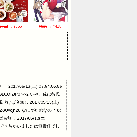
¥712
→ ¥356
¥935
→ ¥418
017/05/13(土) 07:54:05.55
bGDxOhJP0 >>2 いや、俺は彼氏
風吹けば名無し 2017/05/13(土)
D:Z8Uvcjn20 なにがだめなの？ 8:
名無し 2017/05/13(土)
の彼氏とできちゃいましたは無責任でし
スクを考えるのが人事の仕事じゃないの？