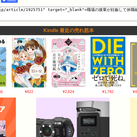
🐦Tweet
) 08:22:02.96 ID:G9xW4XaNa >>71 女を雇うなと？ 221:風吹けば名無し 2
しとけよ 224:風吹けば名無し 2017/05/13(土) 08:23:24.41 ID:7Ryl9
07:55:14.56 ID:bGDxOhJP0 新卒で入ってまだ丸一年しか経ってない
31.79 ID:6K1PwdJC0 嫉妬すんなよみっともない 13:風吹けば名無し 2017/05/1
Kindle 最近の売れ筋本
みたいな会社で働くより子供作る方が世のためや 14:風吹けば名無し 2017/05/13(
かったんやろ 18:風吹けば名無し 2017/05/13(土) 07:57:17.84 ID:
5/13(土) 07:57:25.73 ID:18Nw0fGr0 立派なことやろ 妊娠し
5/13(土) 07:58:42.92 ID:bGDxOhJP0 >>19 頼って我々も悪い
8:03.17 ID:z9ws8+LNp イッチよりはマトモやん 24:風吹けば名無し 2017/05
つそう 28:風吹けば名無し 2017/05/13(土) 07:58:48.71 ID:mwYD
:58:50.32 ID:lL9YBYht0 後輩女「おっしゃ、産休取ったろ！」 後輩女
t)
¥822
¥2,624
¥1,782
¥4
風吹けば名無し 2017/05/13(土) 08:18:02.22 ID:CxH6ssFT0 
9.31 ID:viypJl3Dp 悔しいのか雑魚 31:風吹けば名無し 2017/05/13(土) 07:5
ってことはわかっとるやろ ババアの中途採用ならともかく18さい22歳
スクや 35:風吹けば名無し 2017/05/13(土) 08:00:16.28 ID:b
・ 32:風吹けば名無し 2017/05/13(土) 07:59:13.63 ID:en
しい 33:風吹けば名無し 2017/05/13(土) 07:59:32.39 ID:C