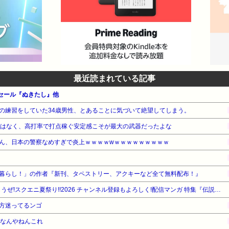
7:風吹けば名無し 2017/05/13(土) 08:16:06.29 ID:0135VM
ん 175:風吹けば名無し 2017/05/13(土) 08:17:51.04 ID:C5
とより価値があることなんやが 165:風吹けば名無し 2017/05/13(土) 08:
イカンのか 69:風吹けば名無し 2017/05/13(土) 08:05:03.64 ID
目以降にしてねとでも就活時にでも言ってみろや 79:風吹けば名無し 2017/05
最近読まれている記事
 ほんまそれ 契約時にじゃあ違約まで含めてちゃんと話をしたんかってことや 
5/13(土) 08:07:39.99 ID:gflN85FN0 >>79 そもそも契約できな
ーセール『ぬきたし』他
9:26.86 ID:C5k7BwSt0 >>87 やから言うとるんや 契約において、し
の練習をしていた34歳男性、とあることに気づいて絶望してしまう。
:風吹けば名無し 2017/05/13(土) 08:05:42.22 ID:ouTmei
ではなく、高打率で打点稼ぐ安定感こそが最大の武器だったよな
か？ 74:風吹けば名無し 2017/05/13(土) 08:05:50.40 ID:E
ん、日本の警察なめすぎで炎上ｗｗｗｗwｗｗｗｗｗｗｗｗｗ
のかな？ 75:風吹けば名無し 2017/05/13(土) 08:05:53.69 ID
イッチは目標と手段を取り違えてるな 76:風吹けば名無し 2017/05/13(土
やっぱりそうなるから出世しにくいってのはまあ当然よな いきなり抜けて困る
暮らし！」の作者『新刊、タペストリー、アクキーなど全て無料配布！』
ますわ 81:風吹けば名無し 2017/05/13(土) 08:06:40.30 ID:a
【最大50%OFF】ガンガン読もうぜ!スクエニ夏祭り!!2026 チャンネル登録もよろしく!配信マンガ 特集『伝説の男の娘配信者 たけお君!』他
のにも会社の許可いるんか 83:風吹けば名無し 2017/05/13(土) 08:06:
方迷ってるンゴ
だいぶ期間あるやろ その間に代わり取るなりしてない会社さんサイド
路なんやねんこれ
84:風吹けば名無し 2017/05/13(土) 08:07:10.71 ID:vl1f