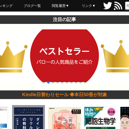
ンキング
ブログ一覧
閲覧履歴▼
リンク▼
ブックマーク
最近読んだ
あとで読む
ネットスーパー
飲食店舗用品
セール情報
注目の記事
Kindle日替わりセール ◆本日50冊が対象