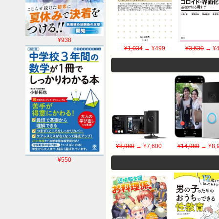
¥938
¥1,034
→ ¥499
¥3,630
→ ¥4
¥8,980
→ ¥7,600
¥14,980
→ ¥8,
¥550