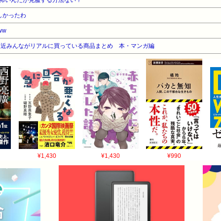
怖いんだが克服する方法ない？
いつらに世話になるんやぞ 56:風吹けば名無し 2017/05/13(土) 08:02:
よね、やっぱ 57:風吹けば名無し 2017/05/13(土) 08:03:04.47
しかったわ
ぞ 理屈じゃない 62:風吹けば名無し 2017/05/13(土) 08:03:59.20
ww
吹けば名無し 2017/05/13(土) 08:05:35.17 ID:18Nw0fGr0 
最近みんながリアルに買っている商品まとめ 本・マンガ編
吹けば名無し 2017/05/13(土) 08:03:30.41 ID:bReKFso
/13(土) 08:04:17.29 ID:c2sws/gl0 お前、コンビニ店員ｖｓワ
5/13(土) 08:05:12.88 ID:ChSm0gRI0 >>64 昨日コンビニで
65:風吹けば名無し 2017/05/13(土) 08:04:24.46 ID:JYom
05/13(土) 08:04:43.39 ID:V6EPFwzbp イッチも子供できたらわか
57.59 ID:odAMlzdb0 既婚者の女雇ってるならいつでも起こりうること 雇っ
8.47 ID:bGDxOhJP0 >>68 既婚者じゃないよ・・ 彼氏としてできちゃったん
7.67 ID:odAMlzdb0 >>80 ほーん まあでき婚とか珍しくもないし女雇った
8:08:46.36 ID:q5DQLl/rr >>80 既婚者が二年目で子供作るのと会社か
¥1,430
¥1,430
¥990
 08:11:29.60 ID:0135VM0U0 >>95 いや違うやろ… 結婚してた
らって思うやん 139:風吹けば名無し 2017/05/13(土) 08:12:49.42
し 2017/05/13(土) 08:13:03.25 ID:q5DQLl/rr >>122
2017/05/13(土) 08:14:00.89 ID:0135VM0U0 >>140 でき
51.15 ID:q5DQLl/rr >>144 だからなんやねん実際数としてかなりある