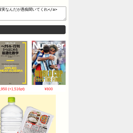
017/05/13(土) 08:23:05.06
sJ6r >>218 文句を言うなやろ 7:風吹
んだよ 代わり見つかんのかな 9:風吹けば
3(土) 07:56:13.74
土) 07:56:18.28
6K1PwdJC0 女取られて嫉妬とか見苦し
そうな若い女に頼りっきりなイッチの職場が
けど普通結婚してから妊娠だよね 22:風吹
/13(土) 07:58:23.39
H2Zp0 べつにええやん 29:風吹けば
「おっしゃ、育休取ったろ！」 後輩男
,950 (+1,516pt)
¥800
>>29 いいながれやん！ 30:風吹けば
9:02.20 ID:gflN85FN0 女を採用
での採用なら、 それが採用1年目
GDxOhJP0 >>31 2年目ででき婚
eV7A4Yx 子供がどーのこーのうるさ
5k7BwSt0 新卒に頼るクソ会社が悪