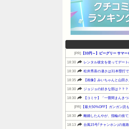
社にはおるわけないとでも思ってたんか 15
やなあって愚痴のスレなんだからしゃーないや
決めんの？ 子供育てるのはそんな曖昧なこ
>>150 非常識に対して愚痴ることの何が
句言うやつ多いけど、子供作るなら3年
ID:C5k7BwSt0 >>69
すぎや 87:風吹けば名無し 2017/0
[PR]
【33円～】ビーグリー サマ
し 2017/05/13(土) 08:0
18:30
レンタル彼女を使ってデート
らん理屈で曲げることはできないんや 73
18:30
松井秀喜の凄さは31本塁打
低さを無視してここで同情して欲しかったん
18:35
【画像】みいちゃんと山田さ
めたりしないんだよなあ女を採る必要あった
18:30
ジョジョの好きな部は？？？
どもを産み育てるのが目標で仕事は手段 
ID:elahc8Ys0 女って
18:30
【コミケ】「一畳間まんきつ
音 同じぐらい有能やったらそら男が出世し
[PR]
穴も埋められないクソ会社ですわ。子供作る
18:30
離婚したんやが、指輪の捨て
もそも妊娠報告から産休入るまで
18:13
台風15号｢チャンホン｣の進
まさか明日から産休とか言うわけないだろ 