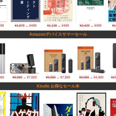
99
¥1,870
→ ¥499
¥1,138
→ ¥499
¥2,420
→ ¥499
¥1
Amazonデバイスサマーセール
980
¥8,980
→ ¥7,600
¥9,980
→ ¥7,980
¥6,980
→ ¥4,980
¥27
Kindle お得なセール本