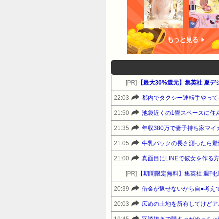
い もっと言うと氷河期に自分たちのこと
ID:lL9YBYht0 育児うつで傷病長期
んな会社に就職してしまった後輩がかわいそ
いな言い方なの？ 無責任だろ 85:風吹け
間がいる会社に入ってしまったのがかわいそう
いそう 42:風吹けば名無し 2017/
2017/05/13(土) 08:01:22.29
[PR]
【最大30%還元】集英社 夏デ
なもん誰がどうなるかなんてわか
22:03
都内でタクシー運転手やって
風吹けば名無し 2017/05/13(土) 0
21:50
池袋近くの1畳スペースに住
08:08:14.91 ID:HeW
21:35
年収380万で妻子持ち家マイ
ろうな？みたいな脅しかけられたゾ 48:
21:05
牛乳パックの長さ測ったら驚
いようなやつにはなりたくないね 49:風
名無し 2017/05/13(土) 08:02:2
21:00
真面目にLINEで彼女を作る
産休育休あけて数ヶ月で2人目の産休入りま
[PR]
【期間限定無料】集英社 週刊少
>>52 当然の権利やん 201:風吹けば名
20:39
借金が返せないから自●考え
名無し 2017/05/13(土) 08:02:
20:03
広めの土地を所有してけどア
ID:2MOB861M0 これだ