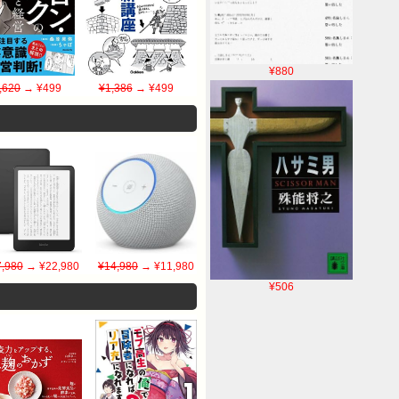
¥880
,620
→ ¥499
¥1,386
→ ¥499
,980
→ ¥22,980
¥14,980
→ ¥11,980
¥506