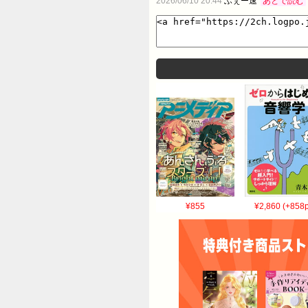
2026/06/10 20:44
ふぇー速
あとで読む
218:風吹けば名無し 2017/05/13(土
ID:Z8Uvcjn20 >>218 代わりを探
けば名無し 2017/05/13(土) 
名無し 2017/05/13(土) 07:55:
ID:B1oLP+TC0 ええやん カス
ID:OpB3fXhTa 当てるつもりはな
いぞ 19:風吹けば名無し 2017/0
悪いわ 27:風吹けば名無し 2017/0
けば名無し 2017/05/13(土) 07:5
ID:6s8rTWc9a 既婚者へ指導ってき
名無し 2017/05/13(土) 07
¥855
¥2,860 (+858p
「俺も育休取ったろ！」 こうだぞ 178:
名無し 2017/05/13(土) 07:58:5
するってことは産休育休は不可避
で来るのか10年目で来るのかは会社が負うリ
は想定できないよ 順番守ってくれなきゃ・
いから小さい子供持ってる女は働かないでほ