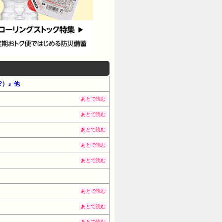
土) 08:00:46.26
1:01.49 ID:Kz3Dsl4r0 こ
xOhJP0 >>40 なんで俺が悪いみた
45 別にお前は悪くないよ ただこういう人
DzDhrJw0 >>85 ふつうにかわ
とは良いことだからな 43:風吹けば名無し
01:50.22 ID:/G4lPF9a0 そん
?）』他
たそいつが悪い言うんか 53:
あとで読む
1:風吹けば名無し 2017/05/13(土)
あとで読む
て言ったら仕事量見てから言ってるんだ
あとで読む
m0 ここで文句垂れて解決策を模索しな
あとで読む
 子供作るのって無責任か？ 51:風吹けば
 08:02:29.34 ID:gxvGrxrG0
あとで読む
3:53.82 ID:gLVwXrwn0
権利なんやけどなんだかなぁ… 54:風吹けば
あとで読む
(土) 08:02:50.71
あとで読む
いから、小言が多い 今の女の仕事
あとで読む