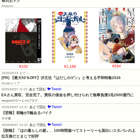
毎日おトク
Amazon
¥100
¥1,188
¥594
2026/08/19 まで！
[PR]
【最大50％OFF】汐文社『はだしのゲン』と考える平和特集2026
Kindleストア
🐦Tweet
あとで読む
2026/08/07 11:02
EAさん買収、完全完了。買収の借金を押し付けられて無事負債3兆2000億円に
mutyunのゲーム+αブログ
🐦Tweet
あとで読む
2026/08/07 10:37
【悲報】前輪が2輪あるバイク
ネギ速
🐦Tweet
あとで読む
2026/08/07 10:20
【朗報】「ほの暮らしの庭」、100時間遊べてストーリーも面白いスタバレの上
位互換だとまじで好評