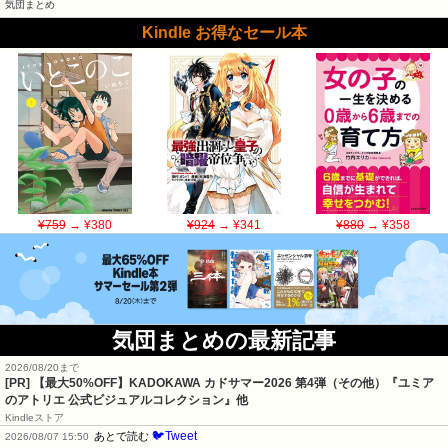
気団まとめ
Kindle お得なセール本
¥759
→ ¥380
¥924
→ ¥341
¥880
→ ¥358
気団まとめの最新記事
2026/08/20まで
[PR]
【最大50%OFF】KADOKAWA カドサマー2026 第4弾（その他）『ユミア
のアトリエ 公式ビジュアルコレクション』他
Kindleストア
🐦Tweet
あとで読む
2026/08/07 15:50