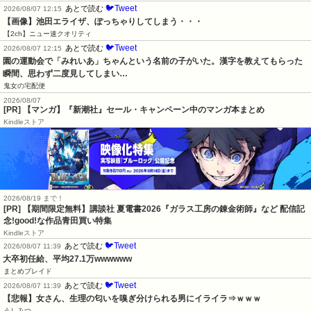
🐦Tweet
あとで読む
2026/08/07 12:15
【画像】池田エライザ、ぽっちゃりしてしまう・・・
【2ch】ニュー速クオリティ
🐦Tweet
あとで読む
2026/08/07 12:15
園の運動会で「みれいあ」ちゃんという名前の子がいた。漢字を教えてもらった
瞬間、思わず二度見してしまい…
鬼女の宅配便
2026/08/07
[PR] 【マンガ】『新潮社』セール・キャンペーン中のマンガ本まとめ
Kindleストア
2026/08/19 まで！
[PR] 【期間限定無料】講談社 夏電書2026『ガラス工房の錬金術師』など 配信記
念!good!な作品青田買い特集
Kindleストア
🐦Tweet
あとで読む
2026/08/07 11:39
大卒初任給、平均27.1万wwwwww
まとめブレイド
🐦Tweet
あとで読む
2026/08/07 11:39
【悲報】女さん、生理の匂いを嗅ぎ分けられる男にイライラ⇒ｗｗｗ
うしみつ