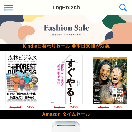
LogPo!2ch
Kindle日替わりセール ◆本日50冊が対象
¥1,848
→ ¥499
¥1,406
→ ¥499
¥1,540
→ ¥499
Amazon タイムセール