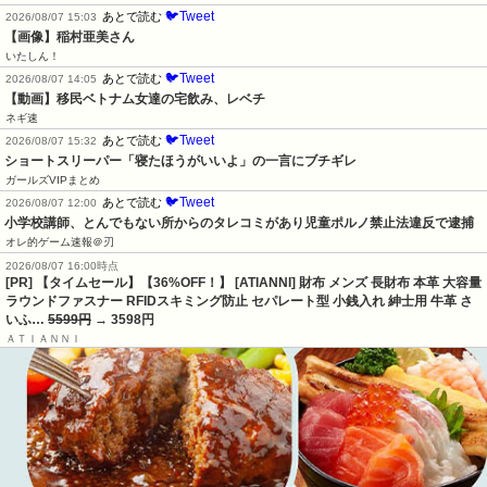
🐦Tweet
あとで読む
2026/08/07 15:03
【画像】稲村亜美さん
いたしん！
🐦Tweet
あとで読む
2026/08/07 14:05
【動画】移民ベトナム女達の宅飲み、レベチ
ネギ速
🐦Tweet
あとで読む
2026/08/07 15:32
ショートスリーパー「寝たほうがいいよ」の一言にブチギレ
ガールズVIPまとめ
🐦Tweet
あとで読む
2026/08/07 12:00
小学校講師、とんでもない所からのタレコミがあり児童ポルノ禁止法違反で逮捕
オレ的ゲーム速報＠刃
2026/08/07 16:00時点
[PR] 【タイムセール】【36%OFF！】 [ATIANNI] 財布 メンズ 長財布 本革 大容量
ラウンドファスナー RFIDスキミング防止 セパレート型 小銭入れ 紳士用 牛革 さ
いふ…
5599円
→ 3598円
ＡＴＩＡＮＮＩ