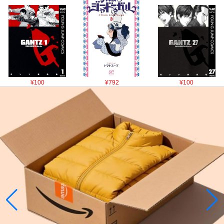
¥100
¥792
¥100