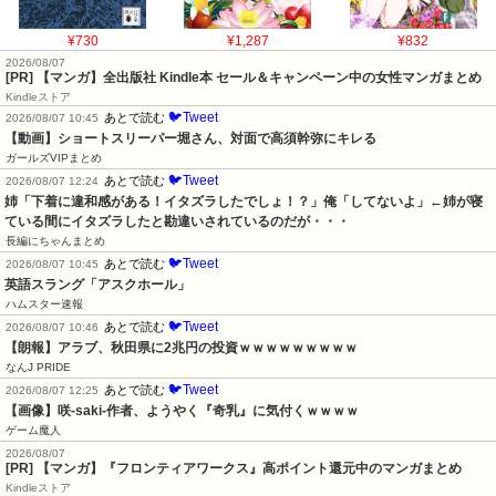
¥730
¥1,287
¥832
2026/08/07
[PR] 【マンガ】全出版社 Kindle本 セール＆キャンペーン中の女性マンガまとめ
Kindleストア
🐦Tweet
あとで読む
2026/08/07 10:45
【動画】ショートスリーパー堀さん、対面で高須幹弥にキレる
ガールズVIPまとめ
🐦Tweet
あとで読む
2026/08/07 12:24
姉「下着に違和感がある！イタズラしたでしょ！？」俺「してないよ」←姉が寝
ている間にイタズラしたと勘違いされているのだが・・・
長編にちゃんまとめ
🐦Tweet
あとで読む
2026/08/07 10:45
英語スラング「アスクホール」
ハムスター速報
🐦Tweet
あとで読む
2026/08/07 10:46
【朗報】アラブ、秋田県に2兆円の投資ｗｗｗｗｗｗｗｗｗ
なんJ PRIDE
🐦Tweet
あとで読む
2026/08/07 12:25
【画像】咲-saki-作者、ようやく『奇乳』に気付くｗｗｗｗ
ゲーム魔人
2026/08/07
[PR] 【マンガ】『フロンティアワークス』高ポイント還元中のマンガまとめ
Kindleストア