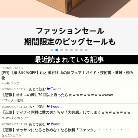
最近読まれている記事
2026/08/13まで
[PR]
【最大50％OFF】山と溪谷社 山の日フェア！ガイド・技術書・遭難・読み
物
Kindleストア
🐦Tweet
あとで読む
2026/08/07 12:25
【悲報】オキニの嬢に70回以上通ったらｗｗｗｗｗｗｗｗｗwwww
バズッター速報
🐦Tweet
あとで読む
2026/08/07 11:12
【正論】ナイナイ岡村に世の夫たちが『大共感』してしまうｗｗｗｗｗｗｗｗ
NEWSまとめもりー
🐦Tweet
あとで読む
2026/08/07 11:39
【悲報】オッサンになると飲めなくなる飲料「ファンタ」・・・・・・・・・
なんJクエスト