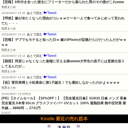
【悲報】6年付き合った彼女にフリーターだから振られた男のその後がこれwww
気団まとめ
🐦Tweet
あとで読む
2026/08/07 15:30
【愕然】嫁が冷たくなった理由がコレｗｗケーキ一人で食べてみじめって言われ
てた・・・
気団まとめ
🐦Tweet
あとで読む
2026/08/07 15:10
【悲報】デブでもモテると知った日ｗ 嫁のiPhoneが証拠だらけだったんだがｗｗ
ｗｗ
気団まとめ
🐦Tweet
あとで読む
2026/08/07 15:10
【困惑】同居じゃなくなった途端に甘える娘wwww大学生の息子には直接仕送り
してるんだが…
気団まとめ
🐦Tweet
あとで読む
2026/08/07 14:50
【祝】菅田将暉と小松菜奈に第1子誕生！でも避妊しなかったのかよｗｗｗｗ
気団まとめ
2026/08/07 16:00時点
[PR] 【タイムセール】【30%OFF！】 【完全遮光日傘】SUKIO 日傘 メンズ 長傘
完全遮光 8本骨 60cm グラスファイバー UVカット 100% 遮熱効果 熱中症対策 紫
外線…
3890円
→ 2741円
SUKIO
Kindle 最近の売れ筋本