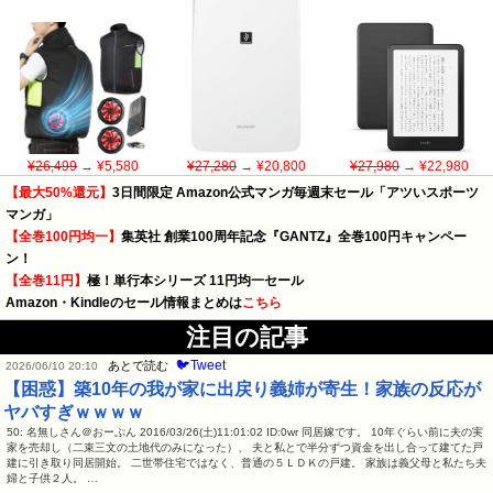
¥26,499
→ ¥5,580
¥27,280
→ ¥20,800
¥27,980
→ ¥22,980
【最大50%還元】
3日間限定 Amazon公式マンガ毎週末セール「アツいスポーツ
マンガ」
【全巻100円均一】
集英社 創業100周年記念『GANTZ』全巻100円キャンペー
ン！
【全巻11円】
極！単行本シリーズ 11円均一セール
Amazon・Kindleのセール情報まとめは
こちら
注目の記事
🐦Tweet
あとで読む
2026/06/10 20:10
【困惑】築10年の我が家に出戻り義姉が寄生！家族の反応が
ヤバすぎｗｗｗｗ
50: 名無しさん＠おーぷん 2016/03/26(土)11:01:02 ID:0wr 同居嫁です。 10年ぐらい前に夫の実
家を売却し（二束三文の土地代のみになった）、 夫と私とで半分ずつ資金を出し合って建てた戸
建に引き取り同居開始。 二世帯住宅ではなく、普通の５ＬＤＫの戸建。 家族は義父母と私たち夫
婦と子供２人。 …