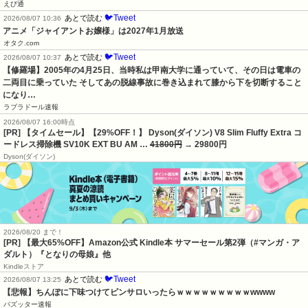
えび通
🐦Tweet
あとで読む
2026/08/07 10:36
アニメ「ジャイアントお嬢様」は2027年1月放送
オタク.com
🐦Tweet
あとで読む
2026/08/07 10:37
【修羅場】2005年の4月25日、当時私は甲南大学に通っていて、その日は電車の
二両目に乗っていた そしてあの脱線事故に巻き込まれて膝から下を切断すること
になり…
ラブラドール速報
2026/08/07 16:00時点
[PR] 【タイムセール】【29%OFF！】 Dyson(ダイソン) V8 Slim Fluffy Extra コ
ードレス掃除機 SV10K EXT BU AM …
41800円
→ 29800円
Dyson(ダイソン)
2026/08/20 まで！
[PR]
【最大65%OFF】Amazon公式 Kindle本 サマーセール第2弾（#マンガ・ア
ダルト）『となりの母娘』他
Kindleストア
🐦Tweet
あとで読む
2026/08/07 13:25
【悲報】ちんぽに下味つけてピンサロいったらｗｗｗｗｗｗｗｗｗwwww
バズッター速報