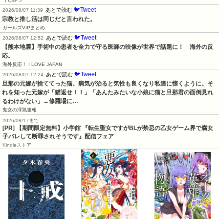
🐦Tweet
あとで読む
2026/08/07 11:39
宗教と推し活は同じだと言われた。
ガールズVIPまとめ
🐦Tweet
あとで読む
2026/08/07 12:52
【熊本地震】手術中の患者を全力で守る医師の映像が世界で話題に！　海外の反
応。
海外反応！ I LOVE JAPAN
🐦Tweet
あとで読む
2026/08/07 12:24
旦那の元嫁が捨ててった猫。病気が治ると気性も良くなり私達に懐くように。そ
れを知った元嫁が「猫返せ！！」「あんたみたいな小娘に猫と旦那君の面倒見れ
るわけがない」→修羅場に…
鬼女の浮気速報
2026/08/17まで
[PR] 【期間限定無料】小学館 『転生聖女ですがBLが禁忌の乙女ゲーム界で腐女
子バレして断罪されそうです』配信フェア
Kindleストア