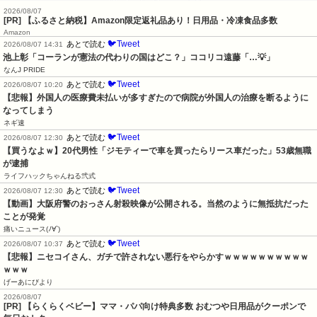
2026/08/07
[PR] 【ふるさと納税】Amazon限定返礼品あり！日用品・冷凍食品多数
Amazon
🐦Tweet
あとで読む
2026/08/07 14:31
池上彰「コーランが憲法の代わりの国はどこ？」ココリコ遠藤「…💡」
なんJ PRIDE
🐦Tweet
あとで読む
2026/08/07 10:20
【悲報】外国人の医療費未払いが多すぎたので病院が外国人の治療を断るように
なってしまう
ネギ速
🐦Tweet
あとで読む
2026/08/07 12:30
【買うなよｗ】20代男性「ジモティーで車を買ったらリース車だった」53歳無職
が逮捕
ライフハックちゃんねる弐式
🐦Tweet
あとで読む
2026/08/07 12:30
【動画】大阪府警のおっさん射殺映像が公開される。当然のように無抵抗だった
ことが発覚
痛いニュース(ﾉ∀`)
🐦Tweet
あとで読む
2026/08/07 10:37
【悲報】ニセコイさん、ガチで許されない悪行をやらかすｗｗｗｗｗｗｗｗｗｗ
ｗｗｗ
げーあにびより
2026/08/07
[PR] 【らくらくベビー】ママ・パパ向け特典多数 おむつや日用品がクーポンで