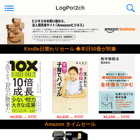
LogPo!2ch
Kindle日替わりセール ◆本日50冊が対象
¥2,530
→ ¥499
¥1,320
→ ¥499
¥1,100
→ ¥499
Amazon タイムセール