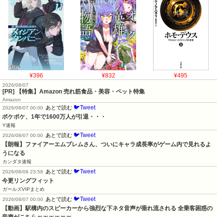
¥396
¥832
¥495
2026/08/07
[PR] 【特集】Amazon 売れ筋食品・美容・ペット特集
Amazon
🐦Tweet
あとで読む
2026/08/07 00:00
ポケポケ、1年で1600万人が引退・・・
Y速報
🐦Tweet
あとで読む
2026/08/07 00:00
【朗報】ファイアーエムブレムさん、ついにキャラ成長率がゲーム内で見れるよ
うになる
カンダタ速報
🐦Tweet
あとで読む
2026/08/06 23:58
今更リングフィット
ガールズVIPまとめ
🐦Tweet
あとで読む
2026/08/07 00:00
【動画】駅構内のスピーカーから強烈な下ネタ音声が垂れ流される 全乗客困惑の
音声がこちらｗｗｗｗｗｗ