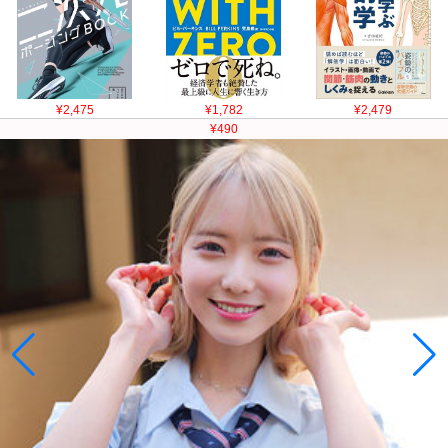
¥2,475
¥1,782
¥2,479
¥490