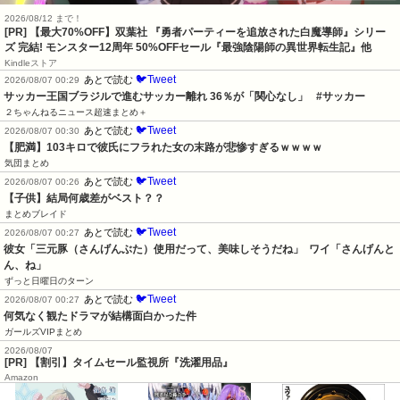
2026/08/12 まで！
[PR] 【最大70%OFF】双葉社 『勇者パーティーを追放された白魔導師』シリー
ズ 完結! モンスター12周年 50%OFFセール『最強陰陽師の異世界転生記』他
Kindleストア
🐦Tweet
あとで読む
2026/08/07 00:29
サッカー王国ブラジルで進むサッカー離れ 36％が「関心なし」   #サッカー
２ちゃんねるニュース超速まとめ＋
🐦Tweet
あとで読む
2026/08/07 00:30
【肥満】103キロで彼氏にフラれた女の末路が悲惨すぎるｗｗｗｗ
気団まとめ
🐦Tweet
あとで読む
2026/08/07 00:26
【子供】結局何歳差がベスト？？
まとめブレイド
🐦Tweet
あとで読む
2026/08/07 00:27
彼女「三元豚（さんげんぶた）使用だって、美味しそうだね」  ワイ「さんげんと
ん、ね」
ずっと日曜日のターン
🐦Tweet
あとで読む
2026/08/07 00:27
何気なく観たドラマが結構面白かった件
ガールズVIPまとめ
2026/08/07
[PR] 【割引】タイムセール監視所『洗濯用品』
Amazon