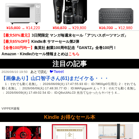
¥15,800
→ ¥14,220
¥56,870
→ ¥29,800
¥16,700
→ ¥12,980
【最大50%還元】
3日間限定 マンガ毎週末セール「アツいスポーツマンガ」
【最大65%OFF】
Kindle本 サマーセール第2弾
【全巻100円均一】
集英社 創業100周年記念『GANTZ』全巻100円！
Amazon・Kindleのセール情報まとめは
こちら
注目の記事
🐦Tweet
あとで読む
2026/06/10 19:50
【画像あり】山口智子さん(61)まだイケる・・・
1：それでも動く名無し ： 2026/06/09(火) 17:47:55.93 ID： ID:7llf00gt0引用元: 2：それでも
動く名無し ： 2026/06/09(火) 17:48:30.77 ID： ID:MAPgtganH えっ？ 3：それでも動く名無し
： 2026/06/09(火) 17:49:02.54 ID： ID:Q6oUIALC0 光当てなかったらヤバそう 4…
VIPPER速報
Kindle お得なセール本