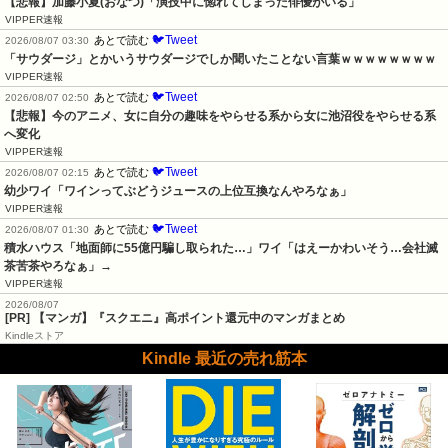
【悲報】加藤小夏(おなつ)「演技中に惚れてしまった俳優がいる」
VIPPER速報
🐦Tweet
あとで読む
2026/08/07 03:30
「サウダージ」とかいうサウダージでしか聞いたことない言葉ｗｗｗｗｗｗｗｗ
VIPPER速報
🐦Tweet
あとで読む
2026/08/07 02:50
【悲報】今のアニメ、女に自分の趣味をやらせる系から女に池沼役をやらせる系
へ変化
VIPPER速報
🐦Tweet
あとで読む
2026/08/07 02:15
幼少ワイ「ワインってぶどうジュースの上位互換なんやろなぁ」
VIPPER速報
🐦Tweet
あとで読む
2026/08/07 01:30
積水ハウス「地面師に55億円騙し取られた…」ワイ「はえーかわいそう…会社滅
茶苦茶やろなぁ」→
VIPPER速報
2026/08/07
[PR] 【マンガ】『スクエニ』高ポイント還元中のマンガまとめ
Kindleストア
Kindle 最近の売れ筋本