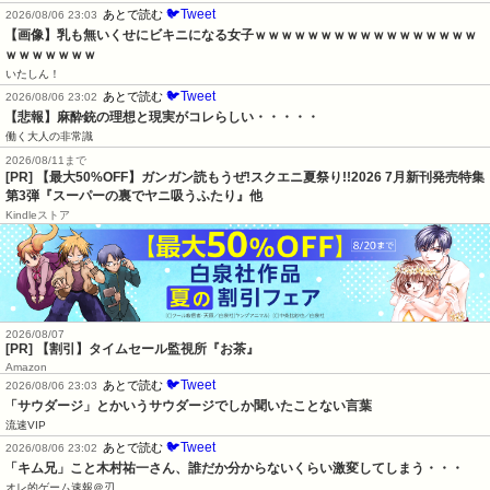
🐦Tweet
あとで読む
2026/08/06 23:03
【画像】乳も無いくせにビキニになる女子ｗｗｗｗｗｗｗｗｗｗｗｗｗｗｗｗｗ
ｗｗｗｗｗｗｗ
いたしん！
🐦Tweet
あとで読む
2026/08/06 23:02
【悲報】麻酔銃の理想と現実がコレらしい・・・・・
働く大人の非常識
2026/08/11まで
[PR] 【最大50%OFF】ガンガン読もうぜ!スクエニ夏祭り!!2026 7月新刊発売特集
第3弾『スーパーの裏でヤニ吸うふたり』他
Kindleストア
2026/08/07
[PR] 【割引】タイムセール監視所『お茶』
Amazon
🐦Tweet
あとで読む
2026/08/06 23:03
「サウダージ」とかいうサウダージでしか聞いたことない言葉
流速VIP
🐦Tweet
あとで読む
2026/08/06 23:02
「キム兄」こと木村祐一さん、誰だか分からないくらい激変してしまう・・・
オレ的ゲーム速報＠刃