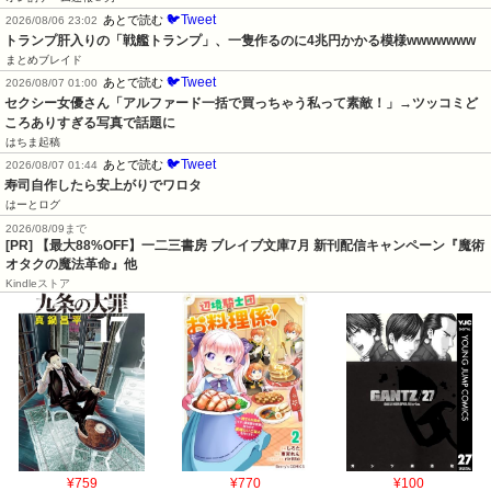
🐦Tweet
あとで読む
2026/08/06 23:02
トランプ肝入りの「戦艦トランプ」、一隻作るのに4兆円かかる模様wwwwwww
まとめブレイド
🐦Tweet
あとで読む
2026/08/07 01:00
セクシー女優さん「アルファード一括で買っちゃう私って素敵！」→ツッコミど
ころありすぎる写真で話題に
はちま起稿
🐦Tweet
あとで読む
2026/08/07 01:44
寿司自作したら安上がりでワロタ
はーとログ
2026/08/09まで
[PR] 【最大88%OFF】一二三書房 ブレイブ文庫7月 新刊配信キャンペーン『魔術
オタクの魔法革命』他
Kindleストア
¥759
¥770
¥100