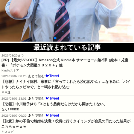
最近読まれている記事
2026/08/20まで
[PR]
【最大65%OFF】Amazon公式 Kindle本 サマーセール第2弾（絵本・児童
書）『ポケモン大図鑑１０２０＋』他
Kindleストア
🐦Tweet
あとで読む
2026/08/07 00:25
【悲報】ナイナイ岡村、家事に「言ってくれたら済む話やん」→なるみに「バイ
トやったらクビやで」と一喝され黙り込む
ネギ速
🐦Tweet
あとで読む
2026/08/06 23:01
【悲報】中川翔子(41)「Xはもう愚痴だらけだから開きたくない」
なんJ PRIDE
🐦Tweet
あとで読む
2026/08/07 00:30
【決意】嫁の不倫で離婚を決意！役所に行くタイミングが台風の日だった結果が
こちらｗｗｗｗ
キスログ