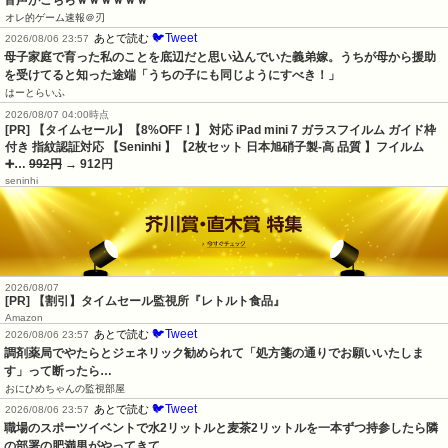
オレ的ゲーム速報＠刃
🐦Tweet
あとで読む
2026/08/06 23:57
母子家庭で育った私のことを底辺だと思い込んでいた義弟嫁。うちが母から援助
を受けてると知った途端「うちの子にも同じようにすべき！」
はーとらいふ
2026/08/07 04:00時点
[PR] 【タイムセール】【8%OFF！】 対応 iPad mini 7 ガラスフイルム ガイド枠
付き 指紋認証対応 【Seninhi 】【2枚セット 日本旭硝子製-高 品質 】フイルム
➕…
992円
→ 912円
seninhi
2026/08/07
[PR] 【割引】タイムセール監視所『レトルト食品』
Amazon
🐦Tweet
あとで読む
2026/08/06 23:57
調剤薬局でやたらとジェネリック勧められて「処方箋の通りでお願いいたしま
す」って断ったら…
おにひめちゃんの監視部屋
🐦Tweet
あとで読む
2026/08/06 23:57
職場のスポーツイベントで水2リットルと麦茶2リットルを一本ずつ持参したら隣
の部署の肥満男がやってきて…