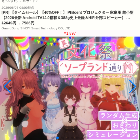
えっ!?またここのサイト?
2026/08/07 04:00時点
[PR] 【タイムセール】【40%OFF！】 Philoent プロジェクター 家庭用 超小型
【2026最新 Android TV14.0搭載＆388g史上最軽＆HiFi外部スピーカー】 …
12649円
→ 7586円
GuangDong SINOY Smart Technology CO, LTD
¥1,897