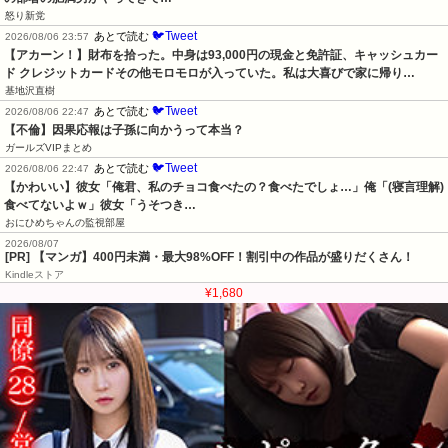
怒り新党
🐦Tweet
あとで読む
2026/08/06 23:57
【アカーン！】財布を拾った。中身は93,000円の現金と免許証、キャッシュカー
ド クレジットカードその他モロモロが入っていた。私は大喜びで家に帰り…
基地沢直樹
🐦Tweet
あとで読む
2026/08/06 22:47
【不倫】因果応報は子孫に向かうって本当？
ガールズVIPまとめ
🐦Tweet
あとで読む
2026/08/06 22:47
【かわいい】彼女「俺君、私のチョコ食べたの？食べたでしょ…」俺「(寝言理解)
食べてないよｗ」彼女「うそつき…
おにひめちゃんの監視部屋
2026/08/07
[PR] 【マンガ】400円未満・最大98%OFF！割引中の作品が盛りだくさん！
Kindleストア
¥1,680