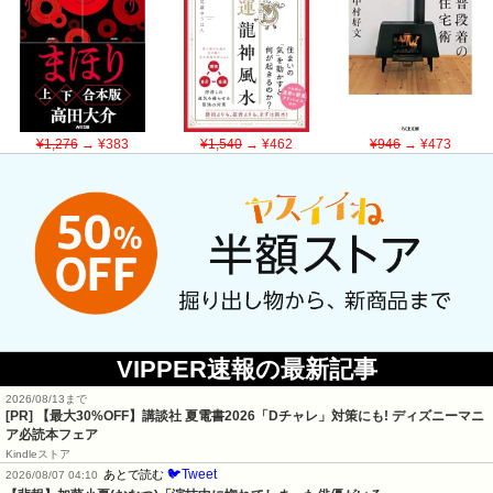
¥1,276
→ ¥383
¥1,540
→ ¥462
¥946
→ ¥473
VIPPER速報の最新記事
2026/08/13まで
[PR] 【最大30%OFF】講談社 夏電書2026「Dチャレ」対策にも! ディズニーマニ
ア必読本フェア
Kindleストア
🐦Tweet
あとで読む
2026/08/07 04:10