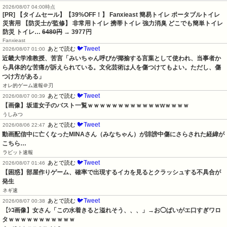
2026/08/07 04:00時点
[PR] 【タイムセール】【39%OFF！】 Fanxieast 簡易トイレ ポータブルトイレ
災害用 【防災士が監修】 非常用トイレ 携帯トイレ 強力消臭 どこでも簡単トイレ
防災 トイレ…
6480円
→ 3977円
Fanxieast
🐦Tweet
あとで読む
2026/08/07 01:00
近畿大学准教授、苦言「みいちゃん呼びが揶揄する言葉として使われ、当事者か
ら具体的な苦痛が訴えられている。文化芸術は人を傷つけてもよい。ただし、傷
つけ方がある」
オレ的ゲーム速報＠刃
🐦Tweet
あとで読む
2026/08/07 00:39
【画像】坂道女子のバスト一覧ｗｗｗｗｗｗｗｗｗｗｗｗwｗｗｗｗ
うしみつ
🐦Tweet
あとで読む
2026/08/06 22:47
動画配信中に亡くなったMINAさん（みなちゃん）が誹謗中傷にさらされた経緯が
こちら…
ラビット速報
🐦Tweet
あとで読む
2026/08/07 01:46
【困惑】部屋作りゲーム、確率で出現するイカを見るとクラッシュする不具合が
発生
ネギ速
🐦Tweet
あとで読む
2026/08/07 00:38
【ｼｺ画像】女さん「この水着きると溢れそう、、、」→お◯ぱいがエ口すぎワロ
タｗｗｗｗｗｗｗｗｗｗｗ