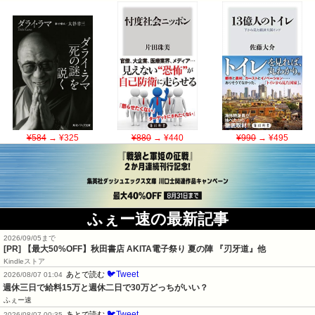
¥584
→ ¥325
¥880
→ ¥440
¥990
→ ¥495
ふぇー速の最新記事
2026/09/05まで
[PR]
【最大50%OFF】秋田書店 AKITA電子祭り 夏の陣 『刃牙道』他
Kindleストア
🐦Tweet
あとで読む
2026/08/07 01:04
週休三日で給料15万と週休二日で30万どっちがいい？
ふぇー速
🐦Tweet
あとで読む
2026/08/07 00:35