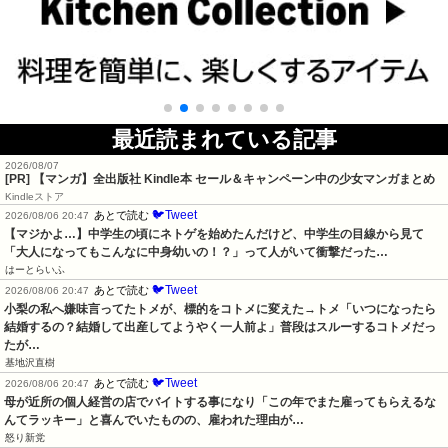
最近読まれている記事
2026/08/07
[PR] 【マンガ】全出版社 Kindle本 セール＆キャンペーン中の少女マンガまとめ
Kindleストア
🐦Tweet
あとで読む
2026/08/06 20:47
【マジかよ…】中学生の頃にネトゲを始めたんだけど、中学生の目線から見て
「大人になってもこんなに中身幼いの！？」って人がいて衝撃だった…
はーとらいふ
🐦Tweet
あとで読む
2026/08/06 20:47
小梨の私へ嫌味言ってたトメが、標的をコトメに変えた→トメ「いつになったら
結婚するの？結婚して出産してようやく一人前よ」普段はスルーするコトメだっ
たが…
基地沢直樹
🐦Tweet
あとで読む
2026/08/06 20:47
母が近所の個人経営の店でバイトする事になり「この年でまた雇ってもらえるな
んてラッキー」と喜んでいたものの、雇われた理由が…
怒り新党