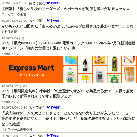
🐦Tweet
あとで読む
2026/08/06 20:00
【画像】『新しい学校のリーダーズ』のボーカルが制服を脱いだ結果ｗｗｗｗ
ついんてーる速報
🐦Tweet
あとで読む
2026/08/06 20:00
みいちゃんと山田さん「主人公がぽっと出のモブに殺されて終わります」←これ
お料理速報
2026/08/09まで
[PR] 【最大88%OFF】KADOKAWA 電撃コミックスNEXT 2026年7月刊新刊連動
キャンペーン『嘆きの亡霊は引退したい』他
Kindleストア
2026/08/17 まで！
[PR] 【期間限定無料】小学館 『転生聖女ですがBLが禁忌の乙女ゲーム界で腐女
子バレして断罪されそうです』配信フェア
Kindleストア
🐦Tweet
あとで読む
2026/08/06 19:30
「成人向けゲームを大ヒットさせて、とんでもない売り上げが入ったぞー！」→
最悪すぎる結果になり、「売り上げ0円だけど、多額の税金を払え」という状況に
なって絶望
オレ的ゲーム速報＠刃
🐦Tweet
あとで読む
2026/08/06 19:29