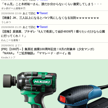
「キム兄」こと木村祐一さん、誰だか分からないくらい激変してしまう・・・
オレ的ゲーム速報＠刃
🐦Tweet
あとで読む
2026/08/06 22:09
【画像】JK、三人以上になるとパ●ツ気にしなくなる法則ｗｗｗｗｗｗｗｗ
うしみつ
🐦Tweet
あとで読む
2026/08/06 21:25
【悲報】居酒屋、ブチギレ「6人で長居して会計4939円！喋りたいだけなら公園
に行ってくれ！！」
わんこーる速報！
2026/08/31 まで！
[PR]
【100円～】集英社 創業100周年記念！8月の対象本（少女マンガ）
『NANA』『ご近所物語』『ママレード・ボーイ』他
Kindleストア