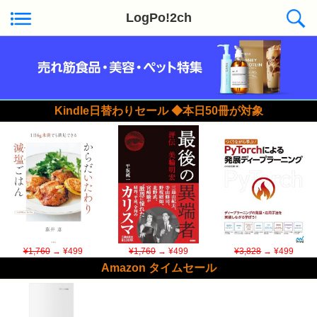
LogPo!2ch
Kindle日替わりセール ◆本日50冊が対象
¥1,760
→ ¥499
¥1,760
→ ¥499
¥3,828
→ ¥499
Amazon タイムセール