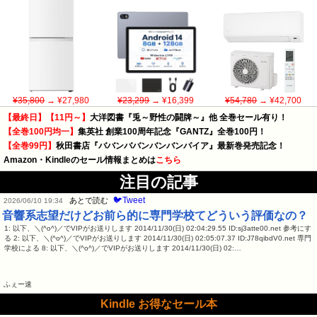
¥35,800
→ ¥27,980
¥23,299
→ ¥16,399
¥54,780
→ ¥42,700
【最終日】【11円～】
大洋図書『兎～野性の闘牌～』他 全巻セール有り！
【全巻100円均一】
集英社 創業100周年記念『GANTZ』全巻100円！
【全巻99円】
秋田書店『ババンババンバンバンパイア』最新巻発売記念！
Amazon・Kindleのセール情報まとめは
こちら
注目の記事
🐦Tweet
あとで読む
2026/06/10 19:34
音響系志望だけどお前ら的に専門学校てどういう評価なの？
1: 以下、＼(^o^)／でVIPがお送りします 2014/11/30(日) 02:04:29.55 ID:sj3atte00.net 参考にす
る 2: 以下、＼(^o^)／でVIPがお送りします 2014/11/30(日) 02:05:07.37 ID:J78qibdV0.net 専門
学校による 8: 以下、＼(^o^)／でVIPがお送りします 2014/11/30(日) 02:…
ふぇー速
Kindle お得なセール本