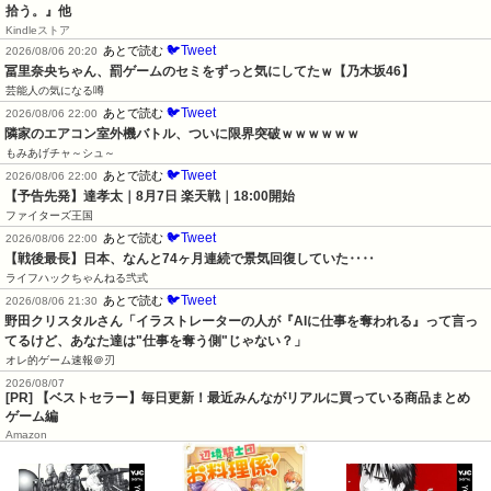
拾う。』他
Kindleストア
🐦Tweet
あとで読む
2026/08/06 20:20
冨里奈央ちゃん、罰ゲームのセミをずっと気にしてたｗ【乃木坂46】
芸能人の気になる噂
🐦Tweet
あとで読む
2026/08/06 22:00
隣家のエアコン室外機バトル、ついに限界突破ｗｗｗｗｗｗ
もみあげチャ～シュ～
🐦Tweet
あとで読む
2026/08/06 22:00
【予告先発】達孝太｜8月7日 楽天戦｜18:00開始
ファイターズ王国
🐦Tweet
あとで読む
2026/08/06 22:00
【戦後最長】日本、なんと74ヶ月連続で景気回復していた‥‥
ライフハックちゃんねる弐式
🐦Tweet
あとで読む
2026/08/06 21:30
野田クリスタルさん「イラストレーターの人が『AIに仕事を奪われる』って言っ
てるけど、あなた達は"仕事を奪う側"じゃない？」
オレ的ゲーム速報＠刃
2026/08/07
[PR] 【ベストセラー】毎日更新！最近みんながリアルに買っている商品まとめ
ゲーム編
Amazon