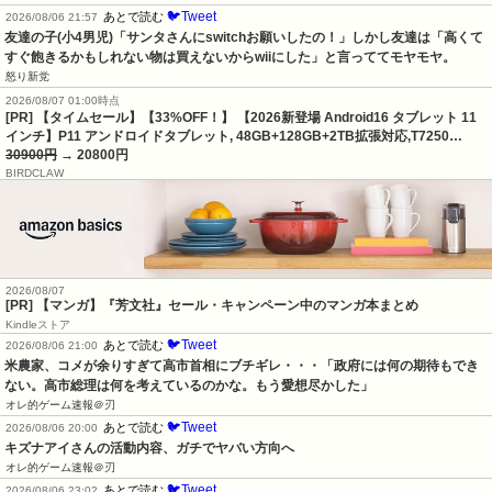
🐦Tweet
あとで読む
2026/08/06 21:57
友達の子(小4男児)「サンタさんにswitchお願いしたの！」しかし友達は「高くて
すぐ飽きるかもしれない物は買えないからwiiにした」と言っててモヤモヤ。
怒り新党
2026/08/07 01:00時点
[PR] 【タイムセール】【33%OFF！】 【2026新登場 Android16 タブレット 11
インチ】P11 アンドロイドタブレット, 48GB+128GB+2TB拡張対応,T7250…
30900円
→ 20800円
BIRDCLAW
2026/08/07
[PR] 【マンガ】『芳文社』セール・キャンペーン中のマンガ本まとめ
Kindleストア
🐦Tweet
あとで読む
2026/08/06 21:00
米農家、コメが余りすぎて高市首相にブチギレ・・・「政府には何の期待もでき
ない。高市総理は何を考えているのかな。もう愛想尽かした」
オレ的ゲーム速報＠刃
🐦Tweet
あとで読む
2026/08/06 20:00
キズナアイさんの活動内容、ガチでヤバい方向へ
オレ的ゲーム速報＠刃
🐦Tweet
あとで読む
2026/08/06 23:02