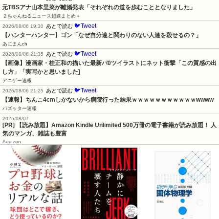
元TBSアナ山本里菜が離婚発表「それぞれの道を歩むこととなりました」
２ちゃんねるニュース超速まとめ＋
🐦Tweet
あとで読む
2026/08/06 19:30
【ハンターハンター】ゴン「なぜ自分達と関わりのない人達を殺せるの？」
あにまんch
🐦Tweet
あとで読む
2026/08/06 21:35
【画像】漫画家・桂正和の描いた最新パ0ツイラストにネット衝撃「この質感の出
し方」「実写かと思いました]
アニゲー速報
🐦Tweet
あとで読む
2026/08/06 21:25
【速報】ちんこ4cmしかないから病院行った結果ｗｗｗｗｗｗｗｗｗｗｗwwww
バズッター速報
2026/08/07
[PR] 【読み放題】Amazon Kindle Unlimited 500万冊の電子書籍が読み放題！ 人
気のマンガ、雑誌も豊富
Amazon