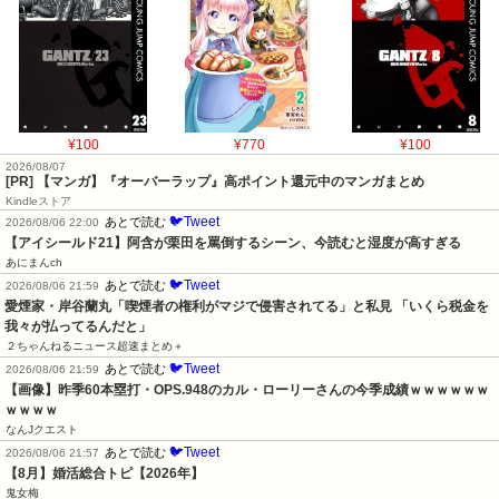
¥100
¥770
¥100
2026/08/07
[PR] 【マンガ】『オーバーラップ』高ポイント還元中のマンガまとめ
Kindleストア
🐦Tweet
あとで読む
2026/08/06 22:00
【アイシールド21】阿含が栗田を罵倒するシーン、今読むと湿度が高すぎる
あにまんch
🐦Tweet
あとで読む
2026/08/06 21:59
愛煙家・岸谷蘭丸「喫煙者の権利がマジで侵害されてる」と私見 「いくら税金を
我々が払ってるんだと」
２ちゃんねるニュース超速まとめ＋
🐦Tweet
あとで読む
2026/08/06 21:59
【画像】昨季60本塁打・OPS.948のカル・ローリーさんの今季成績ｗｗｗｗｗｗ
ｗｗｗｗ
なんJクエスト
🐦Tweet
あとで読む
2026/08/06 21:57
【8月】婚活総合トピ【2026年】
鬼女梅