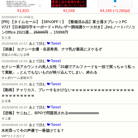
¥1,833
¥2,048
¥4,180 (+1,280pt)
2026/08/07 01:00時点
[PR] 【タイムセール】【38%OFF！】 【整備済み品】富士通タブレットPC
V727【日本語印字キーボード＋PUレザー調保護ケース付き】,2in1ノートパソコ
ンOffice 2021搭…
25800円
→ 15998円
富士通
🐦Tweet
あとで読む
2026/08/06 22:07
【画像】 セクシー女優・谷原希美、ナマ乳が最高にヌケるぞ
芸能人の気になる噂
🐦Tweet
あとで読む
2026/08/06 22:00
セクシー系アカウントの美人女性「20歳でアルファードを一括で買っちゃう私っ
て素敵」→とんでもないものが映り込んでしまい、終わる
オレ的ゲーム速報＠刃
🐦Tweet
あとで読む
2026/08/06 20:20
【動画】チャリカス、ブレーキをかけないｗｗｗｗｗｗｗｗｗｗｗｗｗｗｗｗｗ
ｗｗｗｗｗｗｗｗｗ
おる速
🐦Tweet
あとで読む
2026/08/06 20:20
【悲報】ヤニねこ、BPOで問題視されるwwwwwwwwwww
キニ速
🐦Tweet
あとで読む
2026/08/06 22:00
木村昴って今の声優で一番儲けてる？
VIPワイドガイド