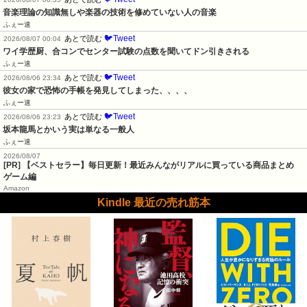
音楽理論の知識無しや楽器の技術を修めていない人の音楽
ふぇー速
🐦Tweet
あとで読む
2026/08/07 00:04
ワイ学歴厨、合コンでセンター試験の点数を聞いてドン引きされる
ふぇー速
🐦Tweet
あとで読む
2026/08/06 23:34
彼女の家で恐怖の手帳を発見してしまった、、、、
ふぇー速
🐦Tweet
あとで読む
2026/08/06 23:23
坂本龍馬とかいう実は単なる一般人
ふぇー速
2026/08/07
[PR] 【ベストセラー】毎日更新！最近みんながリアルに買っている商品まとめ
ゲーム編
Amazon
Kindle 最近の売れ筋本